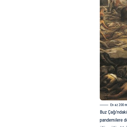
En az 200 m
Buz Çağı’ndaki 
pandemilere dö