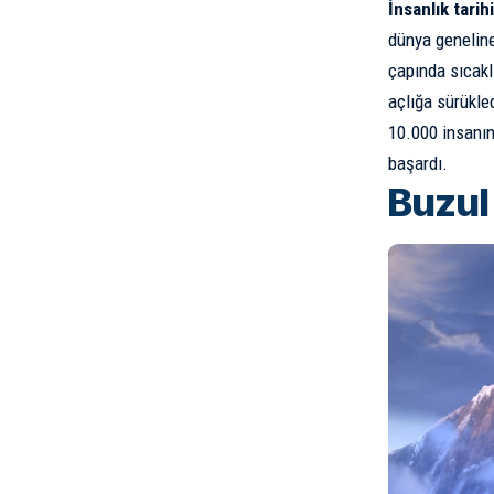
İnsanlık tari
dünya geneline
çapında sıcaklı
açlığa sürükled
10.000 insanın
başardı.
Buzul