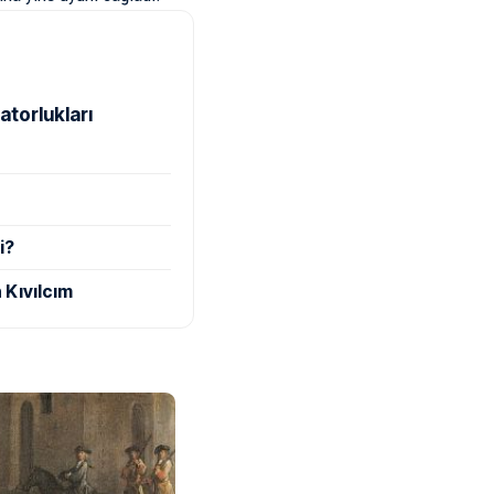
atorlukları
i?
 Kıvılcım