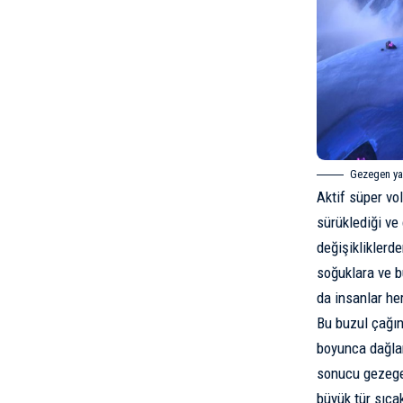
Gezegen yaş
Aktif süper vol
sürüklediği ve 
değişikliklerd
soğuklara ve b
da insanlar he
Bu buzul çağın
boyunca dağlar
sonucu gezege
büyük tür sıca