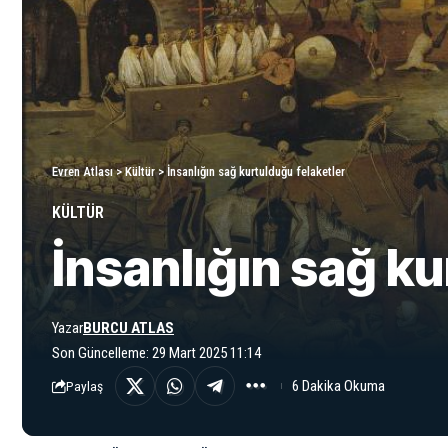
Evren Atlası
>
Kültür
>
İnsanlığın sağ kurtulduğu felaketler
KÜLTÜR
İnsanlığın sağ ku
Yazar
BURCU ATLAS
Son Güncelleme: 29 Mart 2025 11:14
6 Dakika Okuma
Paylaş