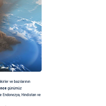
irler ve bazılarının
 önce
günümüz
 ve Endonezya, Hindistan ve