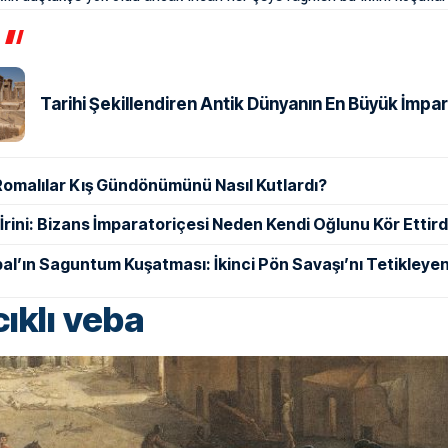
Tarihi Şekillendiren Antik Dünyanın En Büyük İmpar
Romalılar Kış Gündönümünü Nasıl Kutlardı?
ı İrini: Bizans İmparatoriçesi Neden Kendi Oğlunu Kör Ettird
al’ın Saguntum Kuşatması: İkinci Pön Savaşı’nı Tetikleyen
ıklı veba