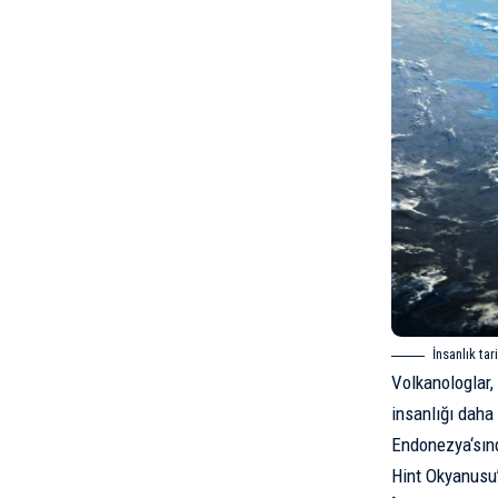
İnsanlık ta
Volkanologlar,
insanlığı daha
Endonezya
‘sı
Hint Okyanusu’