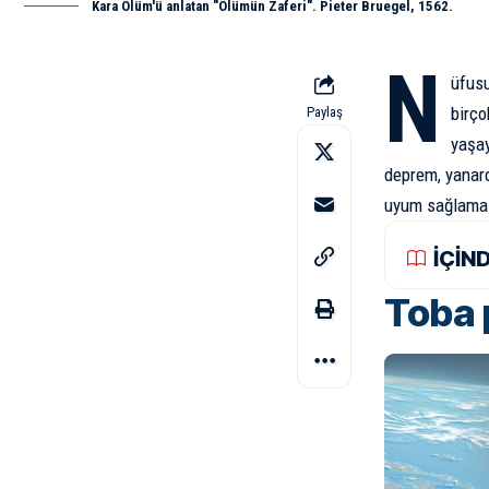
Kara Ölüm'ü anlatan "Ölümün Zaferi". Pieter Bruegel, 1562.
N
üfusu
birço
Paylaş
yaşay
deprem, yanar
uyum sağlama 
İÇİN
Toba 