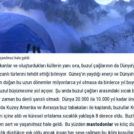
anılmaz hale geldi.
kanlar ve oluşturdukları küllerin yanı sıra, buzul çağlarının da Dünya
canlı türlerini tehdit ettiği biliniyor. Güneş’in yaydığı enerji ve Düny
en doğan bu uzun dönemler milyonlarca yıl olmasa da binlerce yıl bo
uzul büyümesine yol açıyor. Şu anda buzul çağları arasındaki sıcak 
r zaman bu denli şanslı olmadı. Dünya 20.000 ila 10.000 yıl kadar ö
da Kuzey Amerika ve Avrasya buz tabakaları ile kaplandı, buzullar 
ı içine aldı ve küresel ortalama sıcaklık yaklaşık 8 derece oldu. Buzl
n sert ve yaşanılmaz hale geldi. Bu yüzden
mastodonlar
ve
kılıç di
klık düştükçe yok oldu ancak insan her şeye rağmen bu iklim koşulla