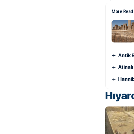
More Read
Antik 
Atinal
Hannib
Hıyarc