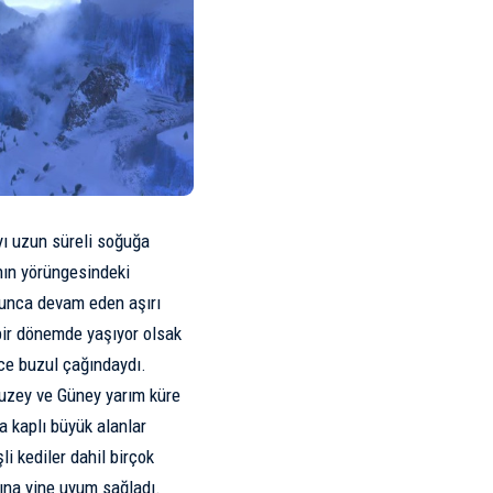
’yı uzun süreli soğuğa
a’nın yörüngesindeki
yunca devam eden aşırı
bir dönemde yaşıyor olsak
nce
buzul çağındaydı.
Kuzey ve Güney yarım küre
a kaplı büyük alanlar
şli kediler
dahil birçok
rına yine uyum sağladı.