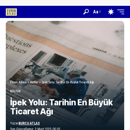
Aa
Evren Atlası
>
Kültür
>
İpek Yolu: Tarihin En Büyük Ticaret Ağı
KÜLTÜR
İpek Yolu: Tarihin En Büyük
Ticaret Ağı
Yazar
BURCU ATLAS
Son Güncelleme: 3 Mart 2025 00:35