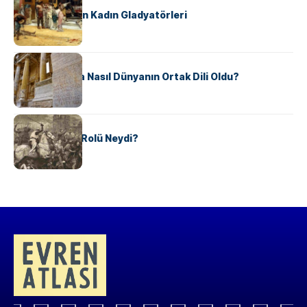
Antik Roma’nın Kadın Gladyatörleri
KÜLTÜR
Antik Yunanca Nasıl Dünyanın Ortak Dili Oldu?
KÜLTÜR
Valdensler’in Rolü Neydi?