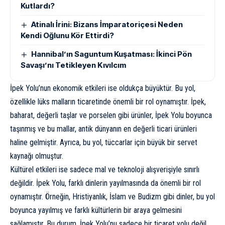
Kutlardı?
Atinalı İrini: Bizans İmparatoriçesi Neden
Kendi Oğlunu Kör Ettirdi?
Hannibal’ın Saguntum Kuşatması: İkinci Pön
Savaşı’nı Tetikleyen Kıvılcım
İpek Yolu’nun ekonomik etkileri ise oldukça büyüktür. Bu yol,
özellikle lüks malların ticaretinde önemli bir rol oynamıştır. İpek,
baharat, değerli taşlar ve porselen gibi ürünler, İpek Yolu boyunca
taşınmış ve bu mallar, antik dünyanın en değerli ticari ürünleri
haline gelmiştir. Ayrıca, bu yol, tüccarlar için büyük bir servet
kaynağı olmuştur.
Kültürel etkileri ise sadece mal ve teknoloji alışverişiyle sınırlı
değildir. İpek Yolu, farklı dinlerin yayılmasında da önemli bir rol
oynamıştır. Örneğin, Hristiyanlık, İslam ve Budizm gibi dinler, bu yol
boyunca yayılmış ve farklı kültürlerin bir araya gelmesini
sağlamıştır. Bu durum, İpek Yolu’nu sadece bir ticaret yolu değil,