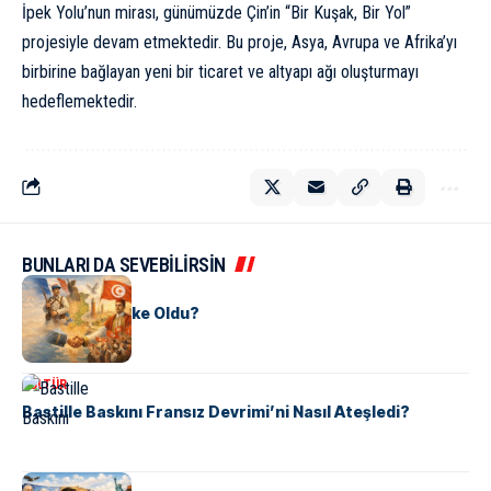
İpek Yolu’nun mirası, günümüzde Çin’in “Bir Kuşak, Bir Yol”
projesiyle devam etmektedir. Bu proje, Asya, Avrupa ve Afrika’yı
birbirine bağlayan yeni bir ticaret ve altyapı ağı oluşturmayı
hedeflemektedir.
BUNLARI DA SEVEBİLİRSİN
KÜLTÜR
Tunus Nasıl Ülke Oldu?
KÜLTÜR
Bastille Baskını Fransız Devrimi’ni Nasıl Ateşledi?
KÜLTÜR