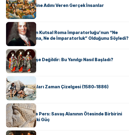
ABD Eyaletlerine Adını Veren Gerçek İnsanlar
KÜLTÜR
Voltaire Neden Kutsal Roma İmparatorluğu’nun “Ne
Kutsal, Ne Roma, Ne de İmparatorluk” Olduğunu Söyledi?
KÜLTÜR
Geyşalar Fahişe Değildir: Bu Yanılgı Nasıl Başladı?
KÜLTÜR
Apache Savaşları Zaman Çizelgesi (1580–1886)
KÜLTÜR
Antik Yunan ve Pers: Savaş Alanının Ötesinde Birbirini
Şekillendiren İki Güç
KÜLTÜR