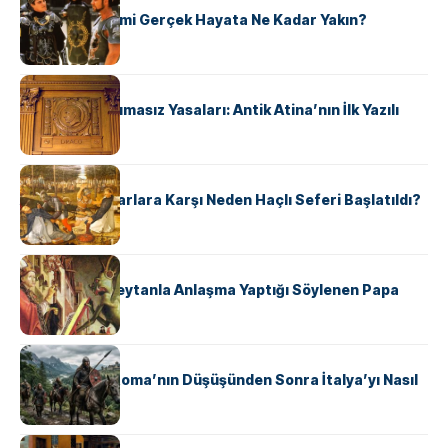
‘Gladiator’ Filmi Gerçek Hayata Ne Kadar Yakın?
KÜLTÜR
Draco’nun Acımasız Yasaları: Antik Atina’nın İlk Yazılı
Hukuk Kodu
KÜLTÜR
Avrupalı ​​Katharlara Karşı Neden Haçlı Seferi Başlatıldı?
KÜLTÜR
II. Silvester: Şeytanla Anlaşma Yaptığı Söylenen Papa
KÜLTÜR
Ostrogotlar Roma’nın Düşüşünden Sonra İtalya’yı Nasıl
Ele Geçirdi?
KÜLTÜR