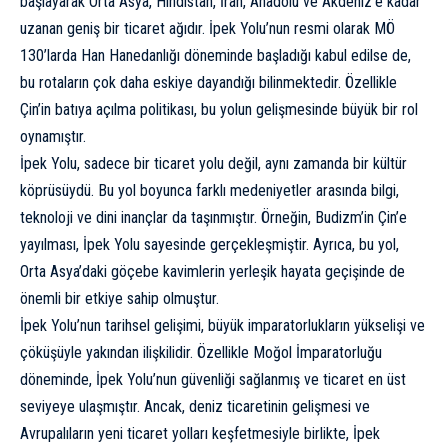
başlayarak Orta Asya, Hindistan, İran, Anadolu ve Akdeniz’e kadar
uzanan geniş bir ticaret ağıdır. İpek Yolu’nun resmi olarak MÖ
130’larda Han Hanedanlığı döneminde başladığı kabul edilse de,
bu rotaların çok daha eskiye dayandığı bilinmektedir. Özellikle
Çin’in batıya açılma politikası, bu yolun gelişmesinde büyük bir rol
oynamıştır.
İpek Yolu, sadece bir ticaret yolu değil, aynı zamanda bir kültür
köprüsüydü. Bu yol boyunca farklı medeniyetler arasında bilgi,
teknoloji ve dini inançlar da taşınmıştır. Örneğin, Budizm’in Çin’e
yayılması, İpek Yolu sayesinde gerçekleşmiştir. Ayrıca, bu yol,
Orta Asya’daki göçebe kavimlerin yerleşik hayata geçişinde de
önemli bir etkiye sahip olmuştur.
İpek Yolu’nun tarihsel gelişimi, büyük imparatorlukların yükselişi ve
çöküşüyle yakından ilişkilidir. Özellikle Moğol İmparatorluğu
döneminde, İpek Yolu’nun güvenliği sağlanmış ve ticaret en üst
seviyeye ulaşmıştır. Ancak, deniz ticaretinin gelişmesi ve
Avrupalıların yeni ticaret yolları keşfetmesiyle birlikte, İpek