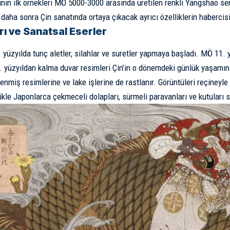
ının ilk örnekleri MÖ 5000-3000 arasında üretilen renkli Yangshao ser
i daha sonra Çin sanatında ortaya çıkacak ayrıcı özelliklerin habercisi
rı ve Sanatsal Eserler
. yüzyılda tunç aletler, silahlar ve suretler yapmaya başladı. MÖ 11.
3. yüzyıldan kalma duvar resimleri Çin’in o dönemdeki günlük yaşamın
enmiş resimlerine ve lake işlerine de rastlanır. Görüntüleri reçineyle
ikle Japonlarca çekmeceli dolapları, sürmeli paravanları ve kutuları s