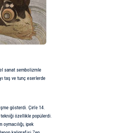
nsel sanat sembolizmle
‘yı taş ve tunç eserlerde
.
şme gösterdi. Çin’e 14.
ekniği özellikle popülerdi.
m oymacılığı, ipek
Japon kaligrafisi Zen