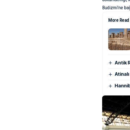
Budizmi’ne bağl
More Read
Antik 
Atinal
Hannib