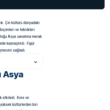
ık
. Çin kültürü dünyadaki
biçimleri ve teknikleri
rı Doğu Asya sanatına merak
imde kaynaştırdı. Figür
işmesini sağladı.
u Asya
k etkiledi. Kore ve
yüksek kültürlerden biri