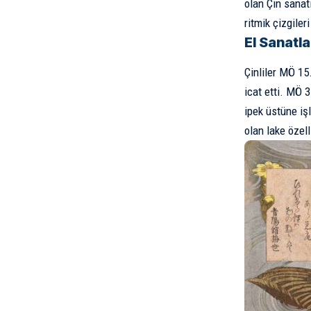
olan Çin sanat
ritmik çizgiler
El Sanatla
Çinliler MÖ 15
icat etti. MÖ 
ipek üstüne işl
olan lake özell