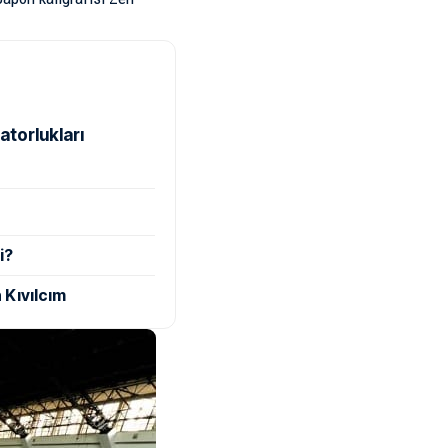
atorlukları
i?
 Kıvılcım