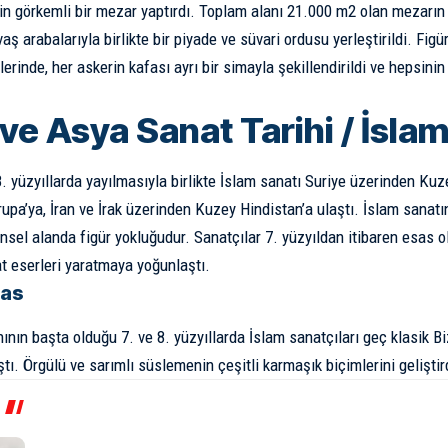
için görkemli bir mezar yaptırdı. Toplam alanı 21.000 m2 olan mezarın 
vaş arabalarıyla birlikte bir piyade ve süvari ordusu yerleştirildi. Figü
erinde, her askerin kafası ayrı bir simayla şekillendirildi ve hepsinin
ve Asya Sanat Tarihi / İslam
8. yüzyıllarda yayılmasıyla birlikte İslam sanatı Suriye üzerinden Kuz
pa’ya, İran ve İrak üzerinden Kuzey Hindistan’a ulaştı. İslam sanatını
dinsel alanda figür yokluğudur. Sanatçılar 7. yüzyıldan itibaren esas 
t eserleri yaratmaya yoğunlaştı.
ras
nın başta olduğu 7. ve 8. yüzyıllarda İslam sanatçıları geç klasik 
ştı. Örgülü ve sarımlı süslemenin çeşitli karmaşık biçimlerini geliştir