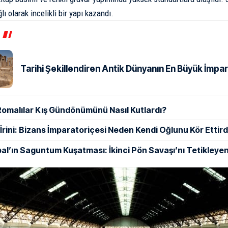
ı olarak incelikli bir yapı kazandı.
Tarihi Şekillendiren Antik Dünyanın En Büyük İmpar
Romalılar Kış Gündönümünü Nasıl Kutlardı?
ı İrini: Bizans İmparatoriçesi Neden Kendi Oğlunu Kör Ettird
al’ın Saguntum Kuşatması: İkinci Pön Savaşı’nı Tetikleyen