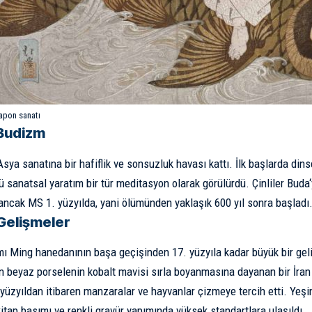
Japon sanatı
 Budizm
ya sanatına bir hafiflik ve sonsuzluk havası kattı. İlk başlarda di
kü sanatsal yaratım bir tür meditasyon olarak görülürdü. Çinliler
Buda
ancak MS 1. yüzyılda, yani ölümünden yaklaşık 600 yıl sonra başladı
Gelişmeler
ı Ming hanedanının başa geçişinden 17. yüzyıla kadar büyük bir geli
n beyaz porselenin kobalt mavisi sırla boyanmasına dayanan bir İran t
 yüzyıldan itibaren manzaralar ve hayvanlar çizmeye tercih etti. Yeşi
kitap basımı ve renkli gravür yapımında yüksek standartlara ulaşıldı. 