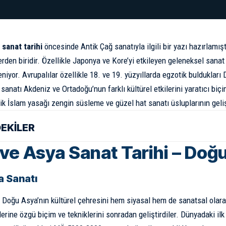
 sanat tarihi
öncesinde Antik Çağ sanatıyla ilgili bir yazı
hazırlamışt
erden biridir. Özellikle Japonya ve Kore’yi etkileyen geleneksel sanat 
eniyor. Avrupalılar özellikle 18. ve 19. yüzyıllarda egzotik buldukla
 sanatı Akdeniz ve Ortadoğu’nun farklı kültürel etkilerini yaratıcı biç
lik İslam yasağı zengin süsleme ve güzel hat sanatı üsluplarının gel
DEKİLER
 ve Asya Sanat Tarihi – Doğ
 Sanatı
a Doğu Asya’nın kültürel çehresini hem siyasal hem de sanatsal olara
rine özgü biçim ve tekniklerini sonradan geliştirdiler. Dünyadaki ilk 