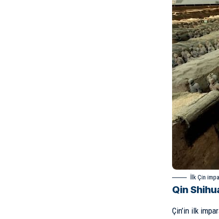
İlk Çin imp
Qin Shihu
Çin’in ilk impa