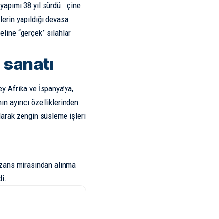
yapımı 38 yıl sürdü. İçine
rlerin yapıldığı devasa
 eline “gerçek” silahlar
 sanatı
ey Afrika ve İspanya’ya,
n ayırıcı özelliklerinden
olarak zengin süsleme işleri
Bizans mirasından alınma
di.