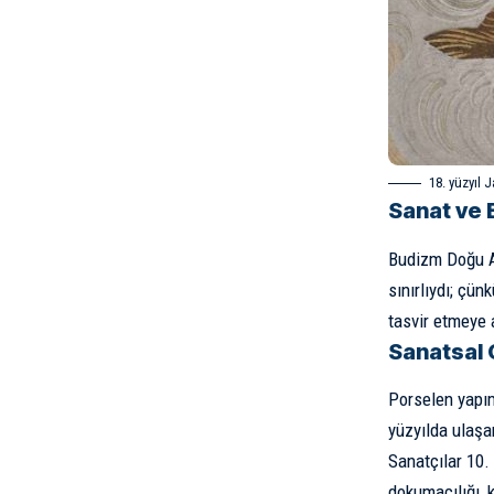
18. yüzyıl 
Sanat ve
Budizm
Doğu As
sınırlıydı; çün
tasvir etmeye 
Sanatsal 
Porselen yapım
yüzyılda ulaşa
Sanatçılar 10.
dokumacılığı, 