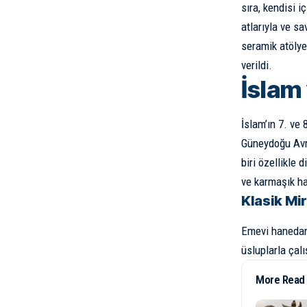
sıra, kendisi 
atlarıyla ve sa
seramik atölyel
verildi.
İslam 
İslam’ın 7. ve 
Güneydoğu Avru
biri özellikle 
ve karmaşık ha
Klasik Mi
Emevi hanedanı
üsluplarla çalı
More Read