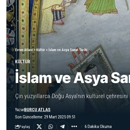
Evren Atlası
>
Kültür
>
İslam ve Asya Sanat Tarihi
KÜLTÜR
İslam ve Asya Sa
Çin yüzyıllarca Doğu Asya'nın kültürel çehresini
Yazar
BURCU ATLAS
Son Güncelleme: 29 Mart 2025 09:51
6 Dakika Okuma
Paylaş