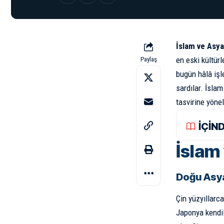
İslam ve Asya
en eski kültürl
Paylaş
bugün hâlâ işl
sardılar. İslam
tasvirine yöne
İÇİN
İslam
Doğu Asya
Çin yüzyıllarc
Japonya kendile