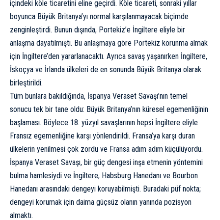
içindeki köle ticaretini eline geçirdi. Köle ticareti, sonraki yıllar
boyunca Büyük Britanya’yı normal karşılanmayacak biçimde
zenginleştirdi. Bunun dışında, Portekiz’e İngiltere eliyle bir
anlaşma dayatılmıştı. Bu anlaşmaya göre Portekiz korunma almak
için İngiltere’den yararlanacaktı. Ayrıca savaş yaşanırken İngiltere,
İskoçya ve İrlanda ülkeleri de en sonunda
Büyük Britanya
olarak
birleştirildi.
Tüm bunlara bakıldığında, İspanya Veraset Savaşı’nın temel
sonucu tek bir tane oldu: Büyük Britanya’nın küresel egemenliğinin
başlaması. Böylece 18. yüzyıl savaşlarının hepsi İngiltere eliyle
Fransız egemenliğine karşı yönlendirildi. Fransa’ya karşı duran
ülkelerin yenilmesi çok zordu ve Fransa adım adım küçülüyordu.
İspanya Veraset Savaşı, bir güç dengesi inşa etmenin yöntemini
bulma hamlesiydi ve İngiltere,
Habsburg Hanedanı
ve Bourbon
Hanedanı arasındaki dengeyi koruyabilmişti. Buradaki püf nokta;
dengeyi korumak için daima güçsüz olanın yanında pozisyon
almaktı.