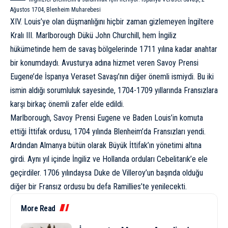
Ağustos 1704, Blenheim Muharebesi
XIV. Louis’ye olan düşmanlığını hiçbir zaman gizlemeyen İngiltere
Kralı III. Marlborough Dükü John Churchill, hem İngiliz
hükümetinde hem de savaş bölgelerinde 1711 yılına kadar anahtar
bir konumdaydı.
Avusturya
adına hizmet veren Savoy Prensi
Eugene’de İspanya Veraset Savaşı’nın diğer önemli ismiydi. Bu iki
ismin aldığı sorumluluk sayesinde, 1704-1709 yıllarında Fransızlara
karşı birkaç önemli zafer elde edildi.
Marlborough, Savoy Prensi Eugene ve Baden Louis’in komuta
ettiği İttifak ordusu, 1704 yılında Blenheim’da Fransızları yendi.
Ardından Almanya bütün olarak Büyük İttifak’ın yönetimi altına
girdi. Aynı yıl içinde İngiliz ve Hollanda orduları Cebelitarık’e ele
geçirdiler. 1706 yılındaysa Duke de Villeroy’un başında olduğu
diğer bir Fransız ordusu bu defa Ramillies’te yenilecekti.
More Read