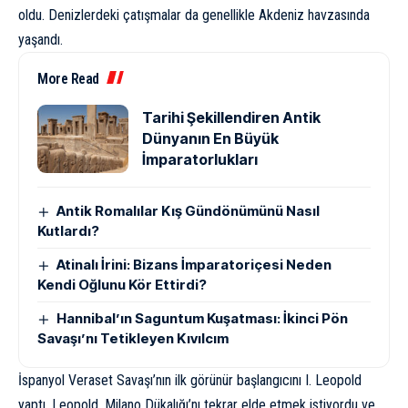
oldu. Denizlerdeki çatışmalar da genellikle Akdeniz havzasında
yaşandı.
More Read
Tarihi Şekillendiren Antik
Dünyanın En Büyük
İmparatorlukları
Antik Romalılar Kış Gündönümünü Nasıl
Kutlardı?
Atinalı İrini: Bizans İmparatoriçesi Neden
Kendi Oğlunu Kör Ettirdi?
Hannibal’ın Saguntum Kuşatması: İkinci Pön
Savaşı’nı Tetikleyen Kıvılcım
İspanyol Veraset Savaşı’nın ilk görünür başlangıcını I. Leopold
yaptı. Leopold, Milano Dükalığı’nı tekrar elde etmek istiyordu ve