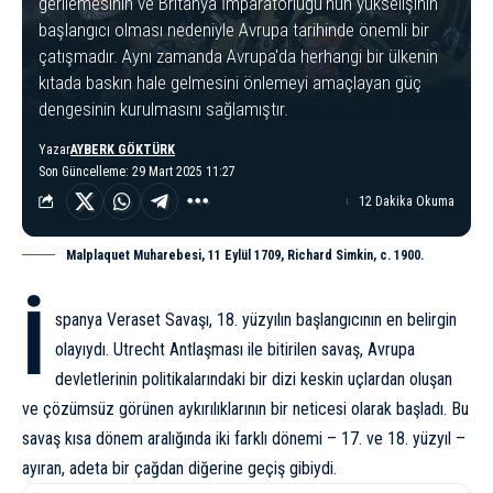
gerilemesinin ve Britanya İmparatorluğu'nun yükselişinin
başlangıcı olması nedeniyle Avrupa tarihinde önemli bir
çatışmadır. Aynı zamanda Avrupa'da herhangi bir ülkenin
kıtada baskın hale gelmesini önlemeyi amaçlayan güç
dengesinin kurulmasını sağlamıştır.
Yazar
AYBERK GÖKTÜRK
Son Güncelleme: 29 Mart 2025 11:27
12 Dakika Okuma
Malplaquet Muharebesi, 11 Eylül 1709, Richard Simkin, c. 1900.
İ
spanya Veraset Savaşı, 18. yüzyılın başlangıcının en belirgin
olayıydı. Utrecht Antlaşması ile bitirilen savaş, Avrupa
devletlerinin politikalarındaki bir dizi keskin uçlardan oluşan
ve çözümsüz görünen aykırılıklarının bir neticesi olarak başladı. Bu
savaş kısa dönem aralığında iki farklı dönemi – 17. ve 18. yüzyıl –
ayıran, adeta bir çağdan diğerine geçiş gibiydi.