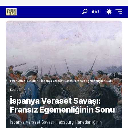
Aa
Evren Atlası
>
Kültür
>
İspanya Veraset Savaşı: Fransız Egemenliğinin Sonu
KÜLTÜR
İspanya Veraset Savaşı:
Fransız Egemenliğinin Sonu
İspanya Veraset Savaşı, Habsburg Hanedanlığının