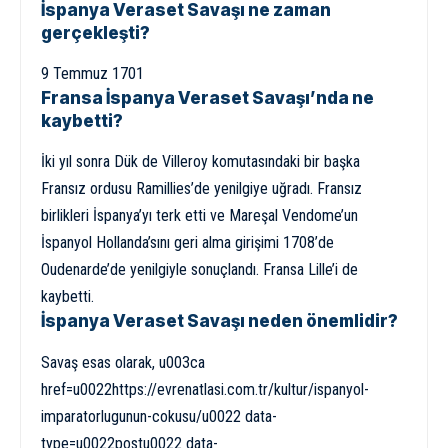
İspanya Veraset Savaşı ne zaman
gerçekleşti?
9 Temmuz 1701
Fransa İspanya Veraset Savaşı’nda ne
kaybetti?
İki yıl sonra Dük de Villeroy komutasındaki bir başka
Fransız ordusu Ramillies’de yenilgiye uğradı. Fransız
birlikleri İspanya’yı terk etti ve Mareşal Vendome’un
İspanyol Hollanda’sını geri alma girişimi 1708’de
Oudenarde’de yenilgiyle sonuçlandı. Fransa Lille’i de
kaybetti.
İspanya Veraset Savaşı neden önemlidir?
Savaş esas olarak, u003ca
href=u0022https://evrenatlasi.com.tr/kultur/ispanyol-
imparatorlugunun-cokusu/u0022 data-
type=u0022postu0022 data-