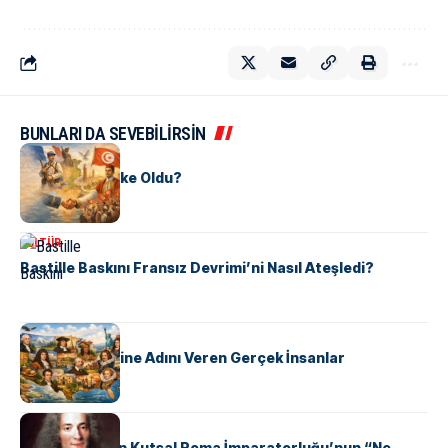
BUNLARI DA SEVEBİLİRSİN
KÜLTÜR
Tunus Nasıl Ülke Oldu?
KÜLTÜR
Bastille Baskını Fransız Devrimi’ni Nasıl Ateşledi?
KÜLTÜR
ABD Eyaletlerine Adını Veren Gerçek İnsanlar
KÜLTÜR
Voltaire Neden Kutsal Roma İmparatorluğu’nun “Ne