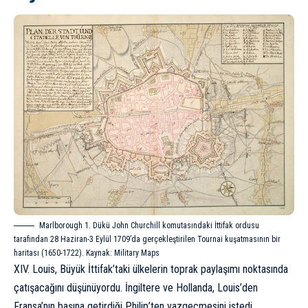
Marlborough 1. Dükü John Churchill komutasındaki İttifak ordusu
tarafından 28 Haziran-3 Eylül 1709’da gerçekleştirilen Tournai kuşatmasının bir
haritası (1650-1722). Kaynak:
Military Maps
XIV. Louis, Büyük İttifak’taki ülkelerin toprak paylaşımı noktasında
çatışacağını düşünüyordu. İngiltere ve Hollanda, Louis’den
Fransa’nın başına getirdiği Philip’ten vazgeçmesini istedi.