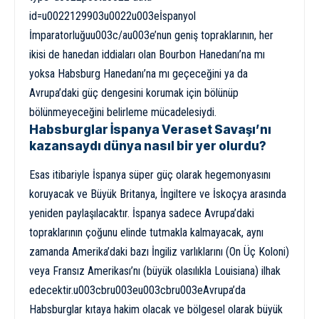
id=u0022129903u0022u003eİspanyol
İmparatorluğuu003c/au003e’nun geniş topraklarının, her
ikisi de hanedan iddiaları olan Bourbon Hanedanı’na mı
yoksa Habsburg Hanedanı’na mı geçeceğini ya da
Avrupa’daki güç dengesini korumak için bölünüp
bölünmeyeceğini belirleme mücadelesiydi.
Habsburglar İspanya Veraset Savaşı’nı
kazansaydı dünya nasıl bir yer olurdu?
Esas itibariyle İspanya süper güç olarak hegemonyasını
koruyacak ve Büyük Britanya, İngiltere ve İskoçya arasında
yeniden paylaşılacaktır. İspanya sadece Avrupa’daki
topraklarının çoğunu elinde tutmakla kalmayacak, aynı
zamanda Amerika’daki bazı İngiliz varlıklarını (On Üç Koloni)
veya Fransız Amerikası’nı (büyük olasılıkla Louisiana) ilhak
edecektir.u003cbru003eu003cbru003eAvrupa’da
Habsburglar kıtaya hakim olacak ve bölgesel olarak büyük