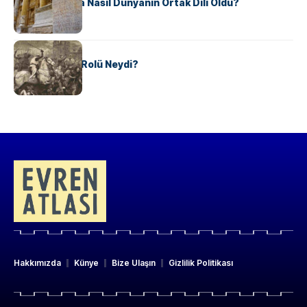
Antik Yunanca Nasıl Dünyanın Ortak Dili Oldu?
KÜLTÜR
Valdensler’in Rolü Neydi?
Hakkımızda
Künye
Bize Ulaşın
Gizlilik Politikası