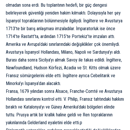
olmadan sona erdi. Bu toplantının hedefi, bir güç dengesi
belirleyerek güvenliği yeniden hakim kılmaktı. Dolayısıyla her şey
İspanyol topraklarının bölünmesiyle ilgiliydi. İngiltere ve Avusturya
1713’te bir barış anlaşması imzaladılar. İmparatorluk ise önce
1714’te Rastatt’ta, ardından 1715’te Portekiz’te imzaları attı.
Amerika ve Avrupa’daki sınırlarındaki değişiklikler çok önemliydi.
Avusturya İspanyol Hollandası, Milano, Napoli ve Sardunya’yı aldı.
Burası daha sonra Sicilya’yı almak Savoy ile takas edildi. İngiltere,
Newfoundland, Hudson Körfezi, Acadia ve St. Kitts olmak üzere
Fransız sömürgelerini elde etti. İngiltere ayrıca Cebelitarık ve
Minorka’yı İspanya’dan alacaktı.
Fransa, 1679 yılından sonra Alsace, Franche-Comté ve Avusturya
Hollandası sınırlarını kontrol etti. V. Philip, Fransız tahtındaki hakkını
bıraktı ve Katalonya’yı ve Güney Amerika’daki bölgeleri elinde
tuttu. Prusya artık bir krallık haline geldi ve Ren topraklarının
yakınlarında Gelderland eyaletini elde etti.p