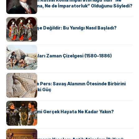
Kutsal, Ne Roma, Ne de İmparatorluk” Olduğunu Söyledi?
KÜLTÜR
Geyşalar Fahişe Değildir: Bu Yanılgı Nasıl Başladı?
KÜLTÜR
Apache Savaşları Zaman Çizelgesi (1580–1886)
KÜLTÜR
Antik Yunan ve Pers: Savaş Alanının Ötesinde Birbirini
Şekillendiren İki Güç
KÜLTÜR
‘Gladiator’ Filmi Gerçek Hayata Ne Kadar Yakın?
KÜLTÜR