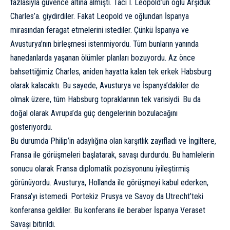
fazlasıyla güvence altına almıştı. Tacı I. Leopold’un oğlu Arşidük
Charles’a. giydirdiler. Fakat Leopold ve oğlundan İspanya
mirasından feragat etmelerini istediler. Çünkü İspanya ve
Avusturya’nın birleşmesi istenmiyordu. Tüm bunların yanında
hanedanlarda yaşanan ölümler planları bozuyordu. Az önce
bahsettiğimiz Charles, aniden hayatta kalan tek erkek Habsburg
olarak kalacaktı. Bu sayede, Avusturya ve İspanya’dakiler de
olmak üzere, tüm Habsburg topraklarının tek varisiydi. Bu da
doğal olarak Avrupa’da güç dengelerinin bozulacağını
gösteriyordu.
Bu durumda Philip’in adaylığına olan karşıtlık zayıfladı ve İngiltere,
Fransa ile görüşmeleri başlatarak, savaşı durdurdu. Bu hamlelerin
sonucu olarak Fransa diplomatik pozisyonunu iyileştirmiş
görünüyordu. Avusturya, Hollanda ile görüşmeyi kabul ederken,
Fransa’yı istemedi. Portekiz Prusya ve Savoy da Utrecht’teki
konferansa geldiler. Bu konferans ile beraber İspanya Veraset
Savaşı bitirildi.