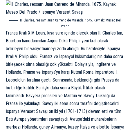
II. Charles, ressam Juan Carreno de Miranda, 1675. Kaynak:
Museo Del
Prado
Fransa Kralı XIV. Louis, kısa süre içinde ölecek olan II. Charles’tan,
Bourbon hanedanından Anjou Dükü Philip’i yeni kral olarak
belirleyen bir vasiyetnameyi zorla almıştı. Bu hamlesiyle İspanya
Kralı V. Philip oldu. Fransız ve İspanyol hükümdarlığının daha sonra
birleşecek olma olasılığı çok yüksekti. Dolayısıyla, İngiltere ve
Hollanda
, Fransa ve İspanya’ya karşı Kutsal Roma İmparatoru I.
Leopold’un tarafına geçti. Sonrasında, beklendiği gibi
Prusya
da
bu birliğe katıldı. Bu ilişki daha sonra Büyük İttifak olarak
tanımlandı. Bavyera prensleri ve Mantua ve Savoy Dükalığı da
Fransa ile yakınlaştı. Savoy iki sene sonra tarafını değiştirecekti.
İspanya Veraset Savaşı on iki yıl (1701-1713) devam etti ve tüm
Batı Avrupa yönetimleri savaştaydı. Avrupa’daki muharebelerin
merkezi Hollanda, güney Almanya, kuzey İtalya ve elbette İspanya