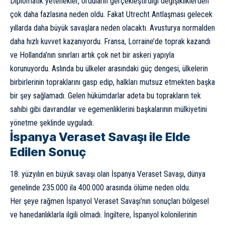
Diplomatik yetenekler, orduların gerçekleştirdiği değişikliklerden
çok daha fazlasına neden oldu. Fakat Utrecht Antlaşması gelecek
yıllarda daha büyük savaşlara neden olacaktı. Avusturya normalden
daha hızlı kuvvet kazanıyordu. Fransa, Lorraine’de toprak kazandı
ve Hollanda’nın sınırları artık çok net bir askeri yapıyla
korunuyordu. Aslında bu ülkeler arasındaki güç dengesi, ülkelerin
birbirlerinin topraklarını gasp edip, halkları mutsuz etmekten başka
bir şey sağlamadı. Gelen hükümdarlar adeta bu toprakların tek
sahibi gibi davrandılar ve egemenliklerini başkalarının mülkiyetini
yönetme şeklinde uyguladı.
İspanya Veraset Savaşı ile Elde
Edilen Sonuç
18. yüzyılın en büyük savaşı olan İspanya Veraset Savaşı, dünya
genelinde 235.000 ila 400.000 arasında ölüme neden oldu.
Her şeye rağmen İspanyol Veraset Savaşı’nın sonuçları bölgesel
ve hanedanlıklarla ilgili olmadı. İngiltere, İspanyol kolonilerinin