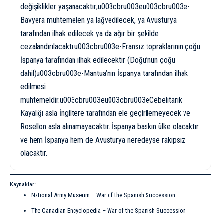
değişiklikler yaşanacaktır;u003cbru003eu003cbru003e-
Bavyera muhtemelen ya lağvedilecek, ya Avusturya
tarafından ilhak edilecek ya da ağır bir şekilde
cezalandırılacaktı.u003cbru003e-Fransız topraklarının çoğu
İspanya tarafından ilhak edilecektir (Doğu’nun çoğu
dahil)u003cbru003e-Mantua’nın İspanya tarafından ilhak
edilmesi
muhtemeldir.u003cbru003eu003cbru003eCebelitarık
Kayalığı asla İngiltere tarafından ele geçirilemeyecek ve
Rosellon asla alınamayacaktır. İspanya baskın ülke olacaktır
ve hem İspanya hem de Avusturya neredeyse rakipsiz
olacaktır.
Kaynaklar:
National Army Museum – War of the Spanish Succession
The Canadian Encyclopedia – War of the Spanish Succession