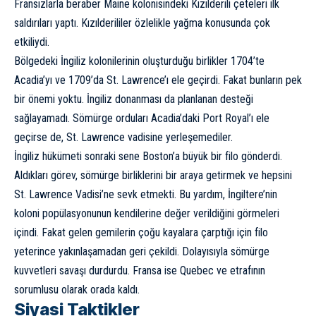
Fransızlarla beraber Maine kolonisindeki Kızılderili çeteleri ilk
saldırıları yaptı. Kızılderililer özlelikle yağma konusunda çok
etkiliydi.
Bölgedeki İngiliz kolonilerinin oluşturduğu birlikler 1704’te
Acadia’yı ve 1709’da St. Lawrence’ı ele geçirdi. Fakat bunların pek
bir önemi yoktu. İngiliz donanması da planlanan desteği
sağlayamadı. Sömürge orduları Acadia’daki Port Royal’ı ele
geçirse de, St. Lawrence vadisine yerleşemediler.
İngiliz hükümeti sonraki sene Boston’a büyük bir filo gönderdi.
Aldıkları görev, sömürge birliklerini bir araya getirmek ve hepsini
St. Lawrence Vadisi’ne sevk etmekti. Bu yardım, İngiltere’nin
koloni popülasyonunun kendilerine değer verildiğini görmeleri
içindi. Fakat gelen gemilerin çoğu kayalara çarptığı için filo
yeterince yakınlaşamadan geri çekildi. Dolayısıyla sömürge
kuvvetleri savaşı durdurdu. Fransa ise Quebec ve etrafının
sorumlusu olarak orada kaldı.
Siyasi Taktikler