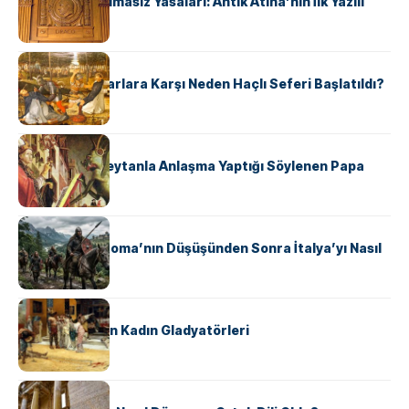
Draco’nun Acımasız Yasaları: Antik Atina’nın İlk Yazılı
Hukuk Kodu
KÜLTÜR
Avrupalı ​​Katharlara Karşı Neden Haçlı Seferi Başlatıldı?
KÜLTÜR
II. Silvester: Şeytanla Anlaşma Yaptığı Söylenen Papa
KÜLTÜR
Ostrogotlar Roma’nın Düşüşünden Sonra İtalya’yı Nasıl
Ele Geçirdi?
KÜLTÜR
Antik Roma’nın Kadın Gladyatörleri
KÜLTÜR