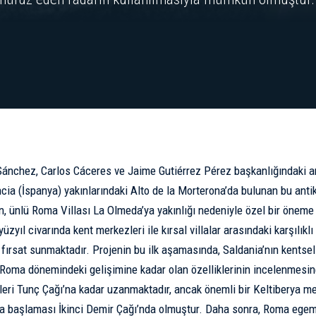
ánchez, Carlos Cáceres ve Jaime Gutiérrez Pérez başkanlığındaki a
cia (İspanya) yakınlarındaki Alto de la Morterona’da bulunan bu antik
an, ünlü Roma Villası La Olmeda’ya yakınlığı nedeniyle özel bir öneme
üzyıl civarında kent merkezleri ile kırsal villalar arasındaki karşılıklı
 fırsat sunmaktadır. Projenin bu ilk aşamasında, Saldania’nın kentse
Roma dönemindeki gelişimine kadar olan özelliklerinin incelenmesin
leri Tunç Çağı’na kadar uzanmaktadır, ancak önemli bir Keltiberya me
başlaması İkinci Demir Çağı’nda olmuştur. Daha sonra, Roma egemen