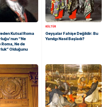
KÜLTÜR
Neden Kutsal Roma
Geyşalar Fahişe Değildir: Bu
rluğu’nun “Ne
Yanılgı Nasıl Başladı?
e Roma, Ne de
rluk” Olduğunu