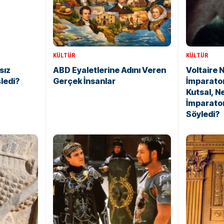
KÜLTÜR
KÜLTÜR
sız
ABD Eyaletlerine Adını Veren
Voltaire 
şledi?
Gerçek İnsanlar
İmparato
Kutsal, N
İmparato
Söyledi?