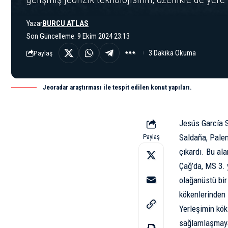
Yazar
BURCU ATLAS
Son Güncelleme: 9 Ekim 2024 23:13
3 Dakika Okuma
Paylaş
Jeoradar araştırması ile tespit edilen konut yapıları.
Jesús García S
Saldaña, Palen
Paylaş
çıkardı. Bu al
Çağ’da, MS 3. y
olağanüstü bir
kökenlerinden 
Yerleşimin kök
sağlamlaşmaya 