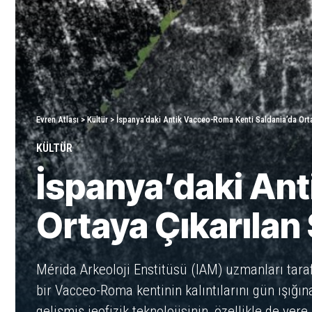
Evren Atlası
>
Kültür
>
İspanya’daki Antik Vacceo-Roma Kenti Saldania’da Orta
KÜLTÜR
İspanya’daki An
Ortaya Çıkarılan
Mérida Arkeoloji Enstitüsü (IAM) uzmanları tarafı
bir Vacceo-Roma kentinin kalıntılarını gün ışığın
gelişmiş jeofizik teknolojisinin, özellikle de y