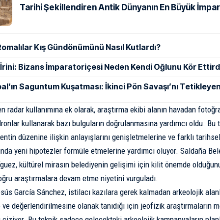
Tarihi Şekillendiren Antik Dünyanın En Büyük İmpar
Romalılar Kış Gündönümünü Nasıl Kutlardı?
ı İrini: Bizans İmparatoriçesi Neden Kendi Oğlunu Kör Ettird
al’ın Saguntum Kuşatması: İkinci Pön Savaşı’nı Tetikleyen
n radar kullanımına ek olarak, araştırma ekibi alanın havadan fotoğra
dronlar kullanarak bazı bulguların doğrulanmasına yardımcı oldu. Bu t
entin düzenine ilişkin anlayışlarını genişletmelerine ve farklı tarihs
ında yeni hipotezler formüle etmelerine yardımcı oluyor. Saldaña Be
guez, kültürel mirasın belediyenin gelişimi için kilit önemde olduğunu
ğru araştırmalara devam etme niyetini vurguladı.
sús García Sánchez, istilacı kazılara gerek kalmadan arkeolojik alan
 ve değerlendirilmesine olanak tanıdığı için jeofizik araştırmaların m
ı çiziyor. Bu teknik sadece gelecekteki arkeolojik kampanyaların pla