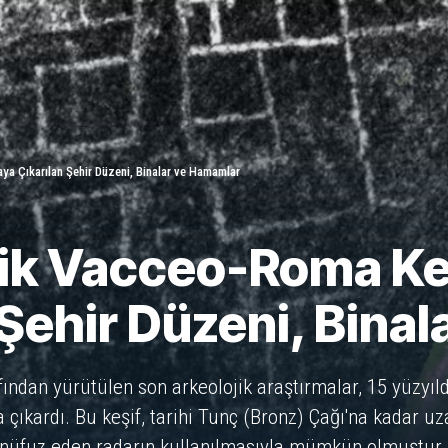
ya Çıkarılan Şehir Düzeni, Binalar ve Hamamlar
tik Vacceo-Roma Ke
 Şehir Düzeni, Bina
ndan yürütülen son arkeolojik araştırmalar, 15 yüzyılda
a çıkardı. Bu keşif, tarihi Tunç (Bronz) Çağı'na kadar u
ere nüfuz eden radarın kullanılmasıyla mümkün olmuştur.