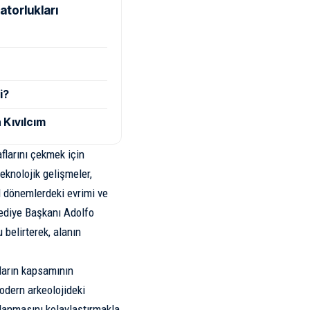
atorlukları
i?
 Kıvılcım
flarını çekmek için
eknolojik gelişmeler,
el dönemlerdeki evrimi ve
lediye Başkanı Adolfo
 belirterek, alanın
ların kapsamının
odern arkeolojideki
nlanmasını kolaylaştırmakla