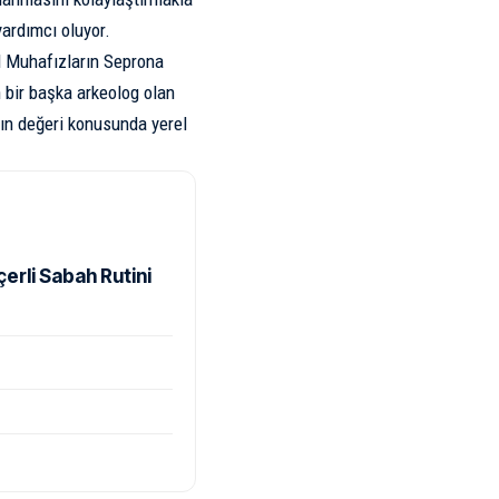
ardımcı oluyor.
il Muhafızların Seprona
n bir başka arkeolog olan
rın değeri konusunda yerel
rli Sabah Rutini