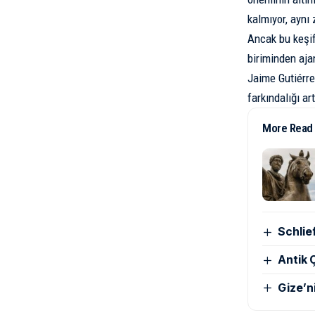
kalmıyor, aynı
Ancak bu keşif
biriminden ajan
Jaime Gutiérre
farkındalığı a
More Read
Schlie
Antik Ç
Gize’n