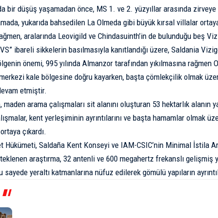
rda bir düşüş yaşamadan önce, MS 1. ve 2. yüzyıllar arasında zirveye 
mada, yukarıda bahsedilen La Olmeda gibi büyük kırsal villalar ortaya
ağmen, aralarında Leovigild ve Chindasuinth’in de bulunduğu beş
Viz
” ibareli sikkelerin basılmasıyla kanıtlandığı üzere, Saldania Viz
ölgenin önemi, 995 yılında Almanzor tarafından yıkılmasına rağmen
 merkezi kale bölgesine doğru kayarken, başta çömlekçilik olmak üzer
devam etmiştir.
, maden arama çalışmaları sit alanını oluşturan 53 hektarlık alanın ya
lışmalar, kent yerleşiminin ayrıntılarını ve başta hamamlar olmak ü
 ortaya çıkardı.
t Hükümeti, Saldaña Kent Konseyi ve IAM-CSIC’nin Minimal İstila Ar
teklenen araştırma, 32 antenli ve 600 megahertz frekanslı gelişmiş y
 sayede yeraltı katmanlarına nüfuz edilerek gömülü yapıların ayrıntılı