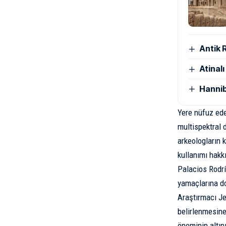
Antik 
Atinal
Hannib
Yere nüfuz ede
multispektral 
arkeologların k
kullanımı hakk
Palacios Rodrí
yamaçlarına do
Araştırmacı Je
belirlenmesine
öneminin altın