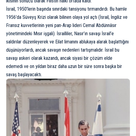
ikisinin sonucu olarak Filistin halkı ortada kaldı.
İsrail, 1950’lerin başında sınırdaki tansiyonu tırmandırdı. Bu hamle
1956’da
Süveyş Krizi
olarak bilinen olaya yol açtı (İsrail, İngiliz ve
Fransız kuvvetlerinin yeni pan-Arap lideri Cemal Abdünnâsır
yönetimindeki Mısır işgali). İsrailliler, Nasır’ın savaşı İsrail’e
saldırılar düzenleyerek ve Eilat limanını ablukaya alarak başlattığını
düşünüyorlardı, ancak savaşın nedenleri tartışmalıdır. İsrail bu
savaşı askeri olarak kazandı, ancak siyasi bir çözüm elde
edemedi ve on yıldan biraz daha uzun bir süre sonra başka bir
savaş başlayacaktı.