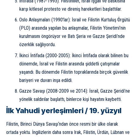
İntifada (1987-1993): Filistinliler, İsrail işgali ve baskısına
karşı kitlesel protesto ve direniş hareketleri başlattılar.
Oslo Anlaşmaları (1990’lar): İsrail ve Filistin Kurtuluş Örgütü
(PLO) arasında yapılan bu anlaşmalar, Filistin Yönetimi’nin
kurulmasını öngörüyor ve Batı Şeria ve Gazze Şeridi’nde
özerklik sağlıyordu.
İkinci İntifada (2000-2005): İkinci İntifada olarak bilinen bu
dönemde, İsrail ve Filistin arasında şiddetli çatışmalar
yaşandı. Bu dönemde Filistin topraklarında birçok güvenlik
bariyeri ve duvarı inşa edildi.
Gazze Savaşı (2008-2009 ve 2014): İsrail, Gazze Şeridi’ne
yönelik saldırılar başlattı, binlerce kişi hayatını kaybetti.
İlk Yahudi yerleşimleri / 19. yüzyıl
Filistin,
Birinci Dünya Savaşı
‘ndan önce resmi bir ülke olarak
ortada yoktu. İngilizlerin daha sonra Irak, Filistin, Ürdün, Lübnan ve