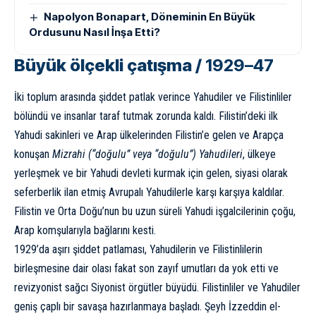
Napolyon Bonapart, Döneminin En Büyük
Ordusunu Nasıl İnşa Etti?
Büyük ölçekli çatışma /
1929–47
İki toplum arasında şiddet patlak verince Yahudiler ve Filistinliler
bölündü ve insanlar taraf tutmak zorunda kaldı. Filistin’deki ilk
Yahudi sakinleri ve Arap ülkelerinden Filistin’e gelen ve Arapça
konuşan
Mizrahi (“doğulu” veya “doğulu”) Yahudileri
, ülkeye
yerleşmek ve bir Yahudi devleti kurmak için gelen, siyasi olarak
seferberlik ilan etmiş Avrupalı ​​Yahudilerle karşı karşıya kaldılar.
Filistin ve Orta Doğu’nun bu uzun süreli Yahudi işgalcilerinin çoğu,
Arap komşularıyla bağlarını kesti.
1929’da aşırı şiddet patlaması, Yahudilerin ve Filistinlilerin
birleşmesine dair olası fakat son zayıf umutları da yok etti ve
revizyonist sağcı Siyonist örgütler büyüdü. Filistinliler ve Yahudiler
geniş çaplı bir savaşa hazırlanmaya başladı. Şeyh İzzeddin el-