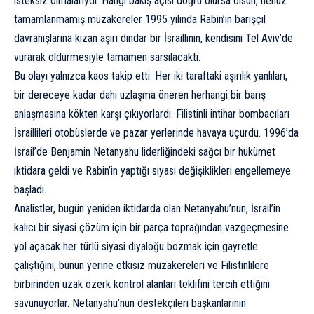
isteksiz olmalarıydı. Hangi bakış açısı doğru olursa olsun, henüz
tamamlanmamış müzakereler 1995 yılında Rabin’in barışçıl
davranışlarına kızan aşırı dindar bir İsraillinin, kendisini Tel Aviv’de
vurarak öldürmesiyle tamamen sarsılacaktı.
Bu olayı yalnızca kaos takip etti. Her iki taraftaki aşırılık yanlıları,
bir dereceye kadar dahi uzlaşma öneren herhangi bir barış
anlaşmasına kökten karşı çıkıyorlardı. Filistinli intihar bombacıları
İsraillileri otobüslerde ve pazar yerlerinde havaya uçurdu. 1996’da
İsrail’de Benjamin Netanyahu liderliğindeki sağcı bir hükümet
iktidara geldi ve Rabin’in yaptığı siyasi değişiklikleri engellemeye
başladı.
Analistler, bugün yeniden iktidarda olan Netanyahu’nun, İsrail’in
kalıcı bir siyasi çözüm için bir parça toprağından vazgeçmesine
yol açacak her türlü siyasi diyaloğu bozmak için gayretle
çalıştığını, bunun yerine etkisiz müzakereleri ve Filistinlilere
birbirinden uzak özerk kontrol alanları teklifini tercih ettiğini
savunuyorlar. Netanyahu’nun destekçileri başkanlarının