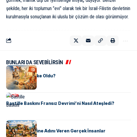
görmek, mantık dışı bir iyimserliğe ihtiyaç duyuyor. Benzer
şekilde, her iki toplumun ”evi” olarak tek bir İsrail-Filistin devletinin
kurulmasıyla sonuçlanan iki uluslu bir çözüm de olası görünmüyor.
BUNLARI DA SEVEBİLİRSİN
KÜLTÜR
Tunus Nasıl Ülke Oldu?
KÜLTÜR
Bastille Baskını Fransız Devrimi’ni Nasıl Ateşledi?
KÜLTÜR
ABD Eyaletlerine Adını Veren Gerçek İnsanlar