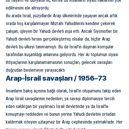
bir hayattı ve dünyada hiç kimse bu insanların siyasi haklarının yok
edilmesini ele almıyordu.
Bu arada İsrail, yüzyıllardır Arap ülkelerinde yaşayan ancak artık
orada hoş karşılanmayan Mizrahi Yahudilerini kendine çekerek
çalışan, işleyen bir Yahudi devleti inşa etti. Ancak Siyonistler bir
Yahudi devleti hırsını gerçekleştirmiş olsalar da, hiçbir Arap
devleti bu ülkeyi tanımamıştı. Bu da İsrail’in düşman komşular
tarafından kuşatıldığı anlamına geliyordu. Her iki toplumun siyasi
ihtiyaçlarının karşılanamamasının sonuçları, gelecek savaşları
doğrudan beslemeye yarayacaktı.
Arap-İsrail savaşları / 1956–73
İnsanların bakış açısına bağlı olarak, İsrail’in oluşumunu takip eden
Arap İsrail savaşlarının nedenleri, ya savaşı diplomasiye tercih
eden saldırgan bir yayılmacı İsrail devletinde ya da İsrail’le
konuşmayı reddeden ve bunun yerine Yahudi devletini ortadan
kaldırmak isteyen uzlaşmaz bir Arap cephesinde yatmaktadır. Her