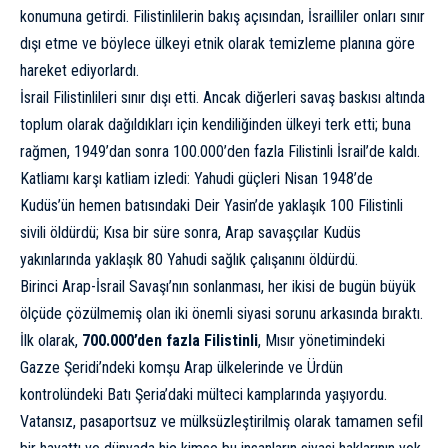
konumuna getirdi. Filistinlilerin bakış açısından, İsrailliler onları sınır
dışı etme ve böylece ülkeyi etnik olarak temizleme planına göre
hareket ediyorlardı.
İsrail Filistinlileri sınır dışı etti. Ancak diğerleri savaş baskısı altında
toplum olarak dağıldıkları için kendiliğinden ülkeyi terk etti; buna
rağmen, 1949’dan sonra 100.000’den fazla Filistinli İsrail’de kaldı.
Katliamı karşı katliam izledi: Yahudi güçleri Nisan 1948’de
Kudüs’ün hemen batısındaki Deir Yasin’de yaklaşık 100 Filistinli
sivili öldürdü; Kısa bir süre sonra, Arap savaşçılar Kudüs
yakınlarında yaklaşık 80 Yahudi sağlık çalışanını öldürdü.
Birinci Arap-İsrail Savaşı’nın sonlanması, her ikisi de bugün büyük
ölçüde çözülmemiş olan iki önemli siyasi sorunu arkasında bıraktı.
İlk olarak,
700.000’den fazla Filistinli
, Mısır yönetimindeki
Gazze Şeridi’ndeki komşu Arap ülkelerinde ve Ürdün
kontrolündeki Batı Şeria’daki mülteci kamplarında yaşıyordu.
Vatansız, pasaportsuz ve mülksüzleştirilmiş olarak tamamen sefil