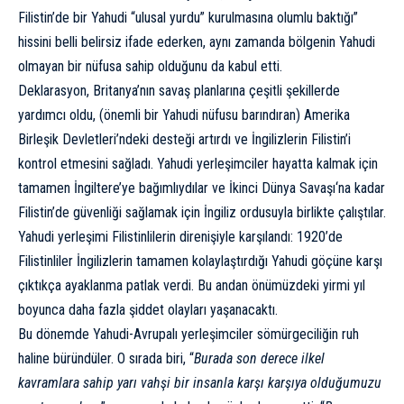
Filistin’de bir Yahudi “ulusal yurdu” kurulmasına olumlu baktığı”
hissini belli belirsiz ifade ederken, aynı zamanda bölgenin Yahudi
olmayan bir nüfusa sahip olduğunu da kabul etti.
Deklarasyon, Britanya’nın savaş planlarına çeşitli şekillerde
yardımcı oldu, (önemli bir Yahudi nüfusu barındıran) Amerika
Birleşik Devletleri’ndeki desteği artırdı ve İngilizlerin Filistin’i
kontrol etmesini sağladı. Yahudi yerleşimciler hayatta kalmak için
tamamen İngiltere’ye bağımlıydılar ve
İkinci Dünya Savaşı
‘na kadar
Filistin’de güvenliği sağlamak için İngiliz ordusuyla birlikte çalıştılar.
Yahudi yerleşimi Filistinlilerin direnişiyle karşılandı: 1920’de
Filistinliler İngilizlerin tamamen kolaylaştırdığı Yahudi göçüne karşı
çıktıkça ayaklanma patlak verdi. Bu andan önümüzdeki yirmi yıl
boyunca daha fazla şiddet olayları yaşanacaktı.
Bu dönemde Yahudi-Avrupalı ​​yerleşimciler sömürgeciliğin ruh
haline büründüler. O sırada biri, “
Burada son derece ilkel
kavramlara sahip yarı vahşi bir insanla karşı karşıya olduğumuzu