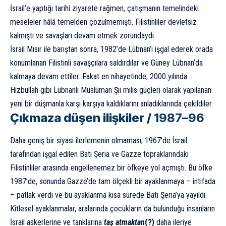
İsrail’e yaptığı tarihi ziyarete rağmen, çatışmanın temelindeki
meseleler hâlâ temelden çözülmemişti. Filistinliler devletsiz
kalmıştı ve savaşları devam etmek zorundaydı.
İsrail Mısır ile barıştan sonra, 1982’de Lübnan’ı işgal ederek orada
konumlanan Filistinli savaşçılara saldırdılar ve Güney Lübnan’da
kalmaya devam ettiler. Fakat en nihayetinde, 2000 yılında
Hizbullah gibi Lübnanlı Müslüman Şii milis güçleri olarak yapılanan
yeni bir düşmanla karşı karşıya kaldıklarını anladıklarında çekildiler.
Çıkmaza düşen ilişkiler /
1987–96
Daha geniş bir siyasi ilerlemenin olmaması, 1967’de İsrail
tarafından işgal edilen Batı Şeria ve Gazze topraklarındaki
Filistinliler arasında engellenemez bir öfkeye yol açmıştı. Bu öfke
1987’de, sonunda Gazze’de tam ölçekli bir ayaklanmaya – intifada
– patlak verdi ve bu ayaklanma kısa sürede Batı Şeria’ya yayıldı.
Kitlesel ayaklanmalar, aralarında çocukların da bulunduğu insanların
İsrail askerlerine ve tanklarına
taş atmaktan
(?)
daha ileriye