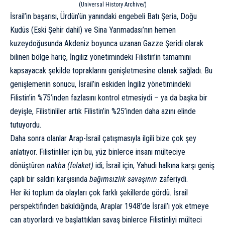
(Universal History Archive/)
İsrail’in başarısı, Ürdün’ün yanındaki engebeli Batı Şeria, Doğu
Kudüs (Eski Şehir dahil) ve Sina Yarımadası’nın hemen
kuzeydoğusunda Akdeniz boyunca uzanan Gazze Şeridi olarak
bilinen bölge hariç, İngiliz yönetimindeki Filistin’in tamamını
kapsayacak şekilde topraklarını genişletmesine olanak sağladı. Bu
genişlemenin sonucu, İsrail’in eskiden İngiliz yönetimindeki
Filistin’in %75’inden fazlasını kontrol etmesiydi – ya da başka bir
deyişle, Filistinliler artık Filistin’in %25’inden daha azını elinde
tutuyordu.
Daha sonra olanlar Arap-İsrail çatışmasıyla ilgili bize çok şey
anlatıyor. Filistinliler için bu, yüz binlerce insanı mülteciye
dönüştüren
nakba (felaket)
idi; İsrail için, Yahudi halkına karşı geniş
çaplı bir saldırı karşısında
bağımsızlık savaşının
zaferiydi.
Her iki toplum da olayları çok farklı şekillerde gördü. İsrail
perspektifinden bakıldığında, Araplar 1948’de İsrail’i yok etmeye
can atıyorlardı ve başlattıkları savaş binlerce Filistinliyi mülteci