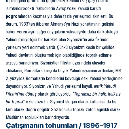
topluluğunu getirdi; bu göçmenler kendini
Oz (‘güç’)
olarak
isimlendirecekti. Yahudilerin Avrupa’daki Yahudi karşıtı
pogrom
lardan kaçmasıyla daha fazla yerleşimci akın etti. Bu
durum, 1933’ten itibaren
Almanya
‘ya
Nazi yönetiminin
gelişini
haber veren aşırı sağcı duyguların yükselişiyle daha da kötüleşti.
Yahudi milliyetçisi bir hareket olan
Siyonizm
‘in ana fikrinde
yerleşim yeri edinmek vardı. Çünkü siyonizm kesin bir şekilde
Yahudi devletini oluşturmak için olabildiğince toprak edinme
arzusu barındırıyor. Siyonistler Filistin üzerindeki ulusalcı
iddialarını, Romalılara karşı iki büyük Yahudi isyanının ardından, MS
2. yüzyılda Romalıların kendilerini kovduğu eski Yahudi yerleşimine
dayandırıyor. Siyonizm ve Yahudi yerleşimi hayali,
antik Yahudi
Filistin’ine dönüş
olarak görülüyordu. “
Topraksız bir halk, halksız
bir toprak
” özlü sözü bir Siyonist slogan olarak kullanılsa da bu
tam olarak doğru değildi: Söz konusu toprak zaten ağırlıklı olarak
Müslüman toplulukları barındırıyordu.
Çatışmanın tohumları /
1896–1917