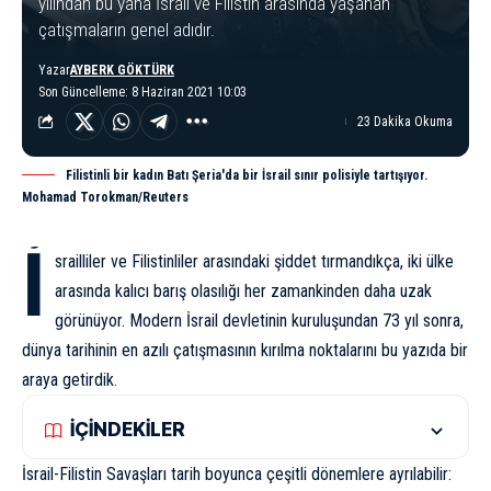
yılından bu yana İsrail ve Filistin arasında yaşanan
çatışmaların genel adıdır.
Yazar
AYBERK GÖKTÜRK
Son Güncelleme: 8 Haziran 2021 10:03
23 Dakika Okuma
Filistinli bir kadın Batı Şeria'da bir İsrail sınır polisiyle tartışıyor.
Mohamad Torokman/Reuters
İ
srailliler ve Filistinliler arasındaki şiddet tırmandıkça, iki ülke
arasında kalıcı barış olasılığı her zamankinden daha uzak
görünüyor. Modern İsrail devletinin kuruluşundan 73 yıl sonra,
dünya tarihinin en azılı çatışmasının kırılma noktalarını bu yazıda bir
araya getirdik.
İÇİNDEKİLER
İsrail-Filistin Savaşları tarih boyunca çeşitli dönemlere ayrılabilir: