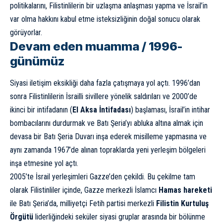
politikalarını, Filistinlilerin bir uzlaşma anlaşması yapma ve İsrail’in
var olma hakkını kabul etme isteksizliğinin doğal sonucu olarak
görüyorlar.
Devam eden muamma / 1996-
günümüz
Siyasi iletişim eksikliği daha fazla çatışmaya yol açtı. 1996’dan
sonra Filistinlilerin İsrailli sivillere yönelik saldırıları ve 2000’de
ikinci bir intifadanın (
El Aksa İntifadası
) başlaması, İsrail’in intihar
bombacılarını durdurmak ve Batı Şeria’yı abluka altına almak için
devasa bir Batı Şeria Duvarı inşa ederek misilleme yapmasına ve
aynı zamanda 1967’de alınan topraklarda yeni yerleşim bölgeleri
inşa etmesine yol açtı.
2005’te İsrail yerleşimleri Gazze’den çekildi. Bu çekilme tam
olarak Filistinliler içinde, Gazze merkezli İslamcı
Hamas hareketi
ile Batı Şeria’da, milliyetçi Fetih partisi merkezli
Filistin Kurtuluş
Örgütü
liderliğindeki seküler siyasi gruplar arasında bir bölünme