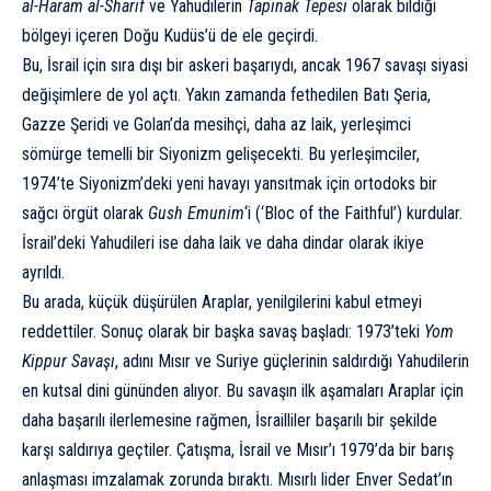
al-Haram al-Sharif
ve Yahudilerin
Tapınak Tepesi
olarak bildiği
bölgeyi içeren Doğu Kudüs’ü de ele geçirdi.
Bu, İsrail için sıra dışı bir askeri başarıydı, ancak 1967 savaşı siyasi
değişimlere de yol açtı. Yakın zamanda fethedilen Batı Şeria,
Gazze Şeridi ve Golan’da mesihçi, daha az laik, yerleşimci
sömürge temelli bir
Siyonizm
gelişecekti. Bu yerleşimciler,
1974’te Siyonizm’deki yeni havayı yansıtmak için ortodoks bir
sağcı örgüt olarak
Gush Emunim
‘i (‘Bloc of the Faithful’) kurdular.
İsrail’deki Yahudileri ise daha laik ve daha dindar olarak ikiye
ayrıldı.
Bu arada, küçük düşürülen Araplar, yenilgilerini kabul etmeyi
reddettiler. Sonuç olarak bir başka savaş başladı: 1973’teki
Yom
Kippur Savaşı
, adını Mısır ve Suriye güçlerinin saldırdığı Yahudilerin
en kutsal dini gününden alıyor. Bu savaşın ilk aşamaları Araplar için
daha başarılı ilerlemesine rağmen, İsrailliler başarılı bir şekilde
karşı saldırıya geçtiler. Çatışma, İsrail ve Mısır’ı 1979’da bir barış
anlaşması imzalamak zorunda bıraktı. Mısırlı lider Enver Sedat’ın