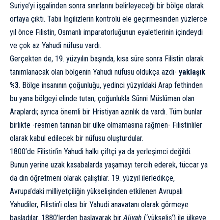
Suriye’yi işgalinden sonra sınırlarını belirleyeceği bir bölge olarak
ortaya çıktı. Tabii İngilizlerin kontrolü ele geçirmesinden yüzlerce
yıl önce Filistin, Osmanlı imparatorluğunun eyaletlerinin içindeydi
ve çok az Yahudi nüfusu vardı.
Gerçekten de, 19. yüzyılın başında, kısa süre sonra Filistin olarak
tanımlanacak olan bölgenin Yahudi nüfusu oldukça azdı-
yaklaşık
%3
. Bölge insanının çoğunluğu, yedinci yüzyıldaki Arap fethinden
bu yana bölgeyi elinde tutan, çoğunlukla Sünni Müslüman olan
Araplardı; ayrıca önemli bir Hristiyan azınlık da vardı. Tüm bunlar
birlikte -resmen tanınan bir ülke olmamasına rağmen- Filistinliler
olarak kabul edilecek bir nüfusu oluşturdular.
1800’de Filistin’in Yahudi halkı çiftçi ya da yerleşimci değildi.
Bunun yerine uzak kasabalarda yaşamayı tercih ederek, tüccar ya
da din öğretmeni olarak çalıştılar. 19. yüzyıl ilerledikçe,
Avrupa’daki milliyetçiliğin yükselişinden etkilenen Avrupalı ​​
Yahudiler, Filistin’i olası bir Yahudi anavatanı olarak görmeye
başladılar. 1880’lerden başlayarak bir
Aliyah
(‘yükseliş’) ile ülkeye