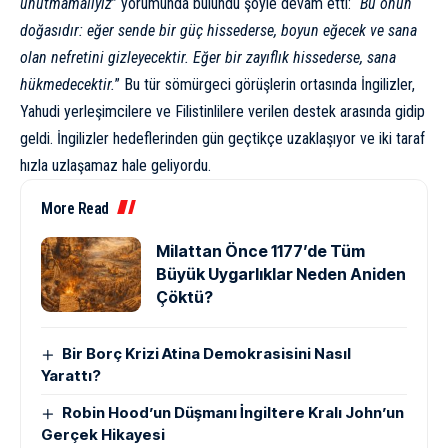
unutmamalıyız
” yorumunda bulundu şöyle devam etti: “
Bu onun
doğasıdır: eğer sende bir güç hissederse, boyun eğecek ve sana
olan nefretini gizleyecektir. Eğer bir zayıflık hissederse, sana
hükmedecektir.
” Bu tür sömürgeci görüşlerin ortasında İngilizler,
Yahudi yerleşimcilere ve Filistinlilere verilen destek arasında gidip
geldi. İngilizler hedeflerinden gün geçtikçe uzaklaşıyor ve iki taraf
hızla uzlaşamaz hale geliyordu.
More Read
Milattan Önce 1177’de Tüm
Büyük Uygarlıklar Neden Aniden
Çöktü?
Bir Borç Krizi Atina Demokrasisini Nasıl
Yarattı?
Robin Hood’un Düşmanı İngiltere Kralı John’un
Gerçek Hikayesi