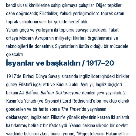
kendi ulusal kimliklerine sahip çıkmaya çalıştılar. Diğer tepkiler
daha doğrudandı; Filistinliler, Yahudi yerleşimcilere toprak satan
toprak sahiplerini sert bir şekilde hedef aldı.
Yahudi göçü ve yerleşimi iki toplumu savaşa sürükledi. Fakat
ortaya Modern Avrupa’nın milliyetçi fikirleri, örgütlenmesi ve
teknolojileri ile donatılmış Siyonistlerin üstün olduğu bir mücadele
çıkacaktı.
İsyanlar ve başkaldırı /
1917–20
1917’de Birinci Dünya Savaşı sırasında İngiliz liderliğindeki birlikler
güney Filistin’i işgal etti ve Kudüs’ü aldı. Aynı yıl, İngiliz dışişleri
bakanı AJ Balfour,
Balfour Deklarasyonu
denilen şeyi yayınladı. 2
Kasım’da Yahudi (ve Siyonist) Lord Rothschild’e bir mektup olarak
gönderilen ve bir hafta sonra
The Times
‘da yayınlanan
deklarasyon, İngilizlerin Filistin’e yönelik niyetinin kasten iki anlamlı
hazırlanmış belirsiz bir ifadesiydi. Yahudi halkına ülkede bir devlet
vaadinde bulunmazken; bunun yerine, “Majestelerinin Hükümeti’nin