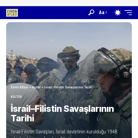
Aa
Evren Atlası
>
Kültür
>
İsrail–Filistin Savaşlarının Tarihi
KÜLTÜR
İsrail–Filistin Savaşlarının
Tarihi
İsrail-Filistin Savaşları, İsrail devletinin kurulduğu 1948