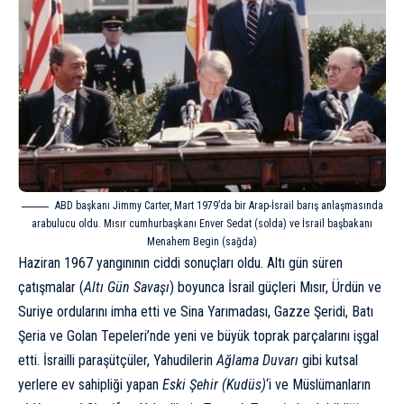
ABD başkanı Jimmy Carter, Mart 1979’da bir Arap-İsrail barış anlaşmasında
arabulucu oldu. Mısır cumhurbaşkanı Enver Sedat (solda) ve İsrail başbakanı
Menahem Begin (sağda)
Haziran 1967 yangınının ciddi sonuçları oldu. Altı gün süren
çatışmalar (
Altı Gün Savaşı
) boyunca İsrail güçleri Mısır, Ürdün ve
Suriye ordularını imha etti ve Sina Yarımadası, Gazze Şeridi, Batı
Şeria ve Golan Tepeleri’nde yeni ve büyük toprak parçalarını işgal
etti. İsrailli paraşütçüler, Yahudilerin
Ağlama Duvarı
gibi kutsal
yerlere ev sahipliği yapan
Eski Şehir (Kudüs)
‘i ve Müslümanların