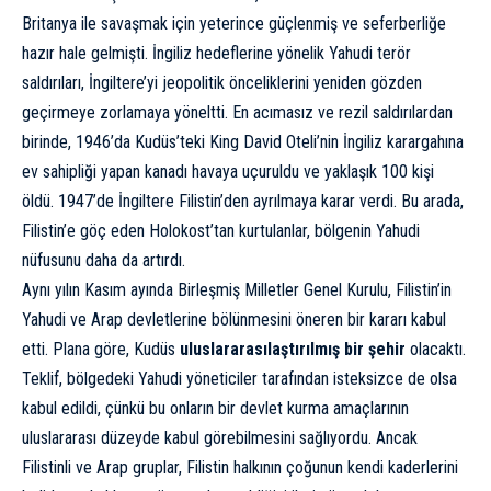
Britanya ile savaşmak için yeterince güçlenmiş ve seferberliğe
hazır hale gelmişti. İngiliz hedeflerine yönelik Yahudi terör
saldırıları, İngiltere’yi jeopolitik önceliklerini yeniden gözden
geçirmeye zorlamaya yöneltti. En acımasız ve rezil saldırılardan
birinde, 1946’da Kudüs’teki King David Oteli’nin İngiliz karargahına
ev sahipliği yapan kanadı havaya uçuruldu ve yaklaşık 100 kişi
öldü. 1947’de İngiltere Filistin’den ayrılmaya karar verdi. Bu arada,
Filistin’e göç eden Holokost’tan kurtulanlar, bölgenin Yahudi
nüfusunu daha da artırdı.
Aynı yılın Kasım ayında Birleşmiş Milletler Genel Kurulu, Filistin’in
Yahudi ve Arap devletlerine bölünmesini öneren bir kararı kabul
etti. Plana göre, Kudüs
uluslararasılaştırılmış bir şehir
olacaktı.
Teklif, bölgedeki Yahudi yöneticiler tarafından isteksizce de olsa
kabul edildi, çünkü bu onların bir devlet kurma amaçlarının
uluslararası düzeyde kabul görebilmesini sağlıyordu. Ancak
Filistinli ve Arap gruplar, Filistin halkının çoğunun kendi kaderlerini