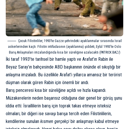
Çocuk Filistinliler, 1993’te Gazze şehrindeki ayaklanmalar sırasında İsrail
askerlerinden kaçtı. Filistin intifadasının (ayaklanma) şiddeti, Eylül 1993’te Oslo
Barış Anlaşmaları imzalandığında kısa bir süreliğine azalacaktı (PATRICK BAZ/)
İki taraf 1993’te tarihsel bir hamle yaptı ve Arafat’ın Rabin ile
Beyaz Saray’ın bahçesinde ABD başkanının önünde el sıkıştığı bir
anlaşma imzaladı. Bu özellikle Arafat’ı yıllarca amansız bir terörist
düşman olarak gören Rabin için önemli bir andı.
Barış penceresi kısa bir süreliğine açıldı ve hızla kapandı.
Müzakerelerin neden başarısız olduğuna dair genel bir görüş şunu
iddia etti: İsraillilerin barış için toprak takas etmeye isteksiz
olmaları; bir diğeri ise savaşı barışa tercih eden Filistinlilerin,
kendilerine sunulan
kısmen gerçekçi
bir anlaşmayı kabul etmeye