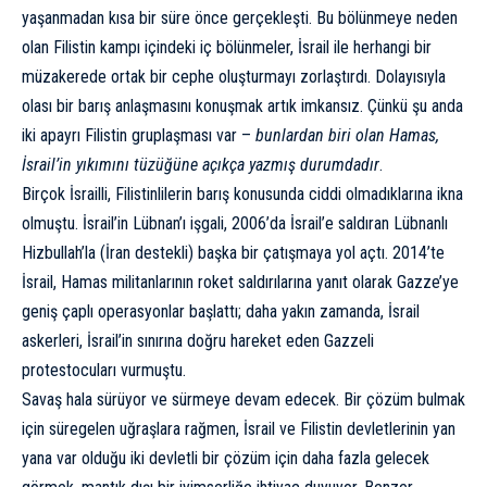
yaşanmadan kısa bir süre önce gerçekleşti. Bu bölünmeye neden
olan Filistin kampı içindeki iç bölünmeler, İsrail ile herhangi bir
müzakerede ortak bir cephe oluşturmayı zorlaştırdı. Dolayısıyla
olası bir barış anlaşmasını konuşmak artık imkansız. Çünkü şu anda
iki apayrı Filistin gruplaşması var –
bunlardan biri olan Hamas,
İsrail’in yıkımını tüzüğüne açıkça yazmış durumdadır
.
Birçok İsrailli, Filistinlilerin barış konusunda ciddi olmadıklarına ikna
olmuştu. İsrail’in Lübnan’ı işgali, 2006’da İsrail’e saldıran Lübnanlı
Hizbullah’la (İran destekli) başka bir çatışmaya yol açtı. 2014’te
İsrail, Hamas militanlarının roket saldırılarına yanıt olarak Gazze’ye
geniş çaplı operasyonlar başlattı; daha yakın zamanda, İsrail
askerleri, İsrail’in sınırına doğru hareket eden Gazzeli
protestocuları vurmuştu.
Savaş hala sürüyor ve sürmeye devam edecek. Bir çözüm bulmak
için süregelen uğraşlara rağmen, İsrail ve Filistin devletlerinin yan
yana var olduğu iki devletli bir çözüm için daha fazla gelecek