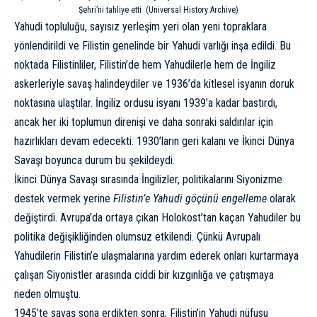
Şehri’ni tahliye etti (Universal History Archive)
Yahudi topluluğu, sayısız yerleşim yeri olan yeni topraklara
yönlendirildi ve Filistin genelinde bir Yahudi varlığı inşa edildi. Bu
noktada Filistinliler, Filistin’de hem Yahudilerle hem de İngiliz
askerleriyle savaş halindeydiler ve 1936’da kitlesel isyanın doruk
noktasına ulaştılar. İngiliz ordusu isyanı 1939’a kadar bastırdı,
ancak her iki toplumun direnişi ve daha sonraki saldırılar için
hazırlıkları devam edecekti. 1930’ların geri kalanı ve İkinci Dünya
Savaşı boyunca durum bu şekildeydi.
İkinci Dünya Savaşı sırasında İngilizler, politikalarını Siyonizme
destek vermek yerine
Filistin’e Yahudi göçünü engelleme
olarak
değiştirdi. Avrupa’da ortaya çıkan Holokost’tan kaçan Yahudiler bu
politika değişikliğinden olumsuz etkilendi. Çünkü Avrupalı ​​
Yahudilerin Filistin’e ulaşmalarına yardım ederek onları kurtarmaya
çalışan Siyonistler arasında ciddi bir kızgınlığa ve çatışmaya
neden olmuştu.
1945’te savaş sona erdikten sonra, Filistin’in Yahudi nüfusu