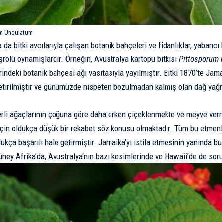
um Undulatum
ya da bitki avcılarıyla çalışan botanik bahçeleri ve fidanlıklar, yabancı
aşrolü oynamışlardır. Örneğin, Avustralya kartopu bitkisi
Pittosporum
erindeki botanik bahçesi ağı vasıtasıyla yayılmıştır. Bitki 1870’te Ja
etirilmiştir ve günümüzde nispeten bozulmadan kalmış olan dağ yağm
yerli ağaçlarının çoğuna göre daha erken çiçeklenmekte ve meyve verm
r için oldukça düşük bir rekabet söz konusu olmaktadır. Tüm bu etmenle
ukça başarılı hale getirmiştir. Jamaika’yı istila etmesinin yanında bu 
üney Afrika’da,
Avustralya
‘nın bazı kesimlerinde ve Hawaii’de de soru