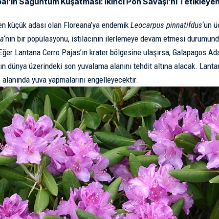
al’ın Saguntum Kuşatması: İkinci Pön Savaşı’nı Tetikleyen
en küçük adası olan Floreana’ya endemik
Leocarpus pinnatifdus
‘un ü
sa
‘nın bir popülasyonu, istilacının ilerlemeye devam etmesi durumund
 Eğer Lantana Cerro Pajas’ın krater bölgesine ulaşırsa, Galapagos Ad
nın dünya üzerindeki son yuvalama alanını tehdit altına alacak. Lantana
 alanında yuva yapmalarını engelleyecektir.