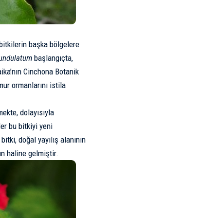
 bitkilerin başka bölgelere
 undulatum
başlangıçta,
maika’nın Cinchona Botanik
ur ormanlarını istila
ekte, dolayısıyla
r bu bitkiyi yeni
bitki, doğal yayılış alanının
n haline gelmiştir.