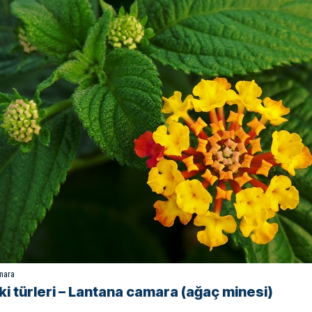
mara
itki türleri – Lantana camara (ağaç minesi)