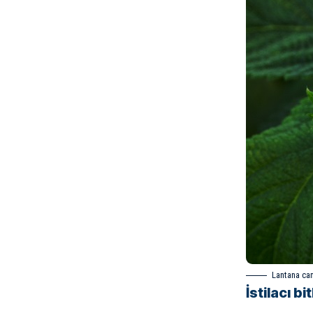
Lantana ca
İstilacı b