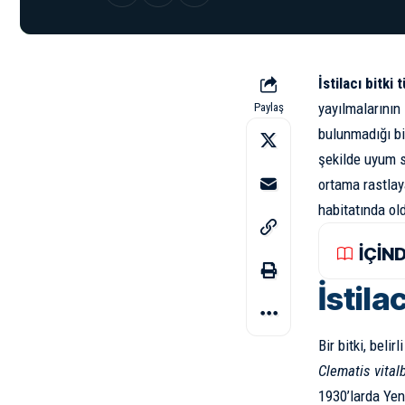
İstilacı bitki t
yayılmalarının 
Paylaş
bulunmadığı bir
şekilde uyum s
ortama rastlaya
habitatında ol
İÇİN
İstila
Bir bitki, beli
Clematis vital
1930’larda Yen