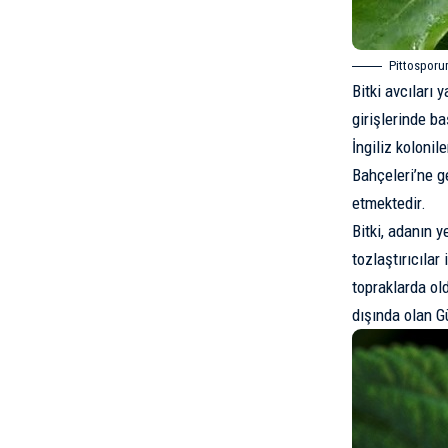
Pittospor
Bitki avcıları 
girişlerinde b
İngiliz kolonil
Bahçeleri’ne g
etmektedir.
Bitki, adanın 
tozlaştırıcıla
topraklarda old
dışında olan G