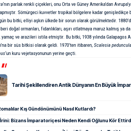
ra
‘nın parlak renkli çiçekleri, onu Orta ve Güney Amerika’dan Avrupa’y
apmıştır. Sömürgeci kuvvetler tropikal bölgelere kadar genişledikçe b
gün bu bitki, elliyi aşkın ülkede bir sorun olarak görülmektedir. 1880’
 beri doğal ormanları, fidanlıkları, aşırı otlatmaya maruz kalmış ya da
k yamaç ve arazileri istila etmiştir. Bu bitki, 1938 yılında Galapagos A
na bir süs bitkisi olarak geldi. 1970’ten itibaren,
Scalesia peduncula
nus
‘un kuru vejetasyonunun yerine geçti.
Tarihi Şekillendiren Antik Dünyanın En Büyük İmpar
Romalılar Kış Gündönümünü Nasıl Kutlardı?
ı İrini: Bizans İmparatoriçesi Neden Kendi Oğlunu Kör Ettird