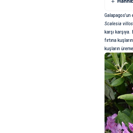
Hannib
Galapagos’un 
Scalesia villo
karşı karşıya.
fırtına kuşları
kuşların üreme