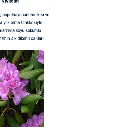
 Kıvılcım
ç popülasyonundan ikisi ve
a yok olma tehlikesiyle
aları’nda koyu sokumlu
’nın sık dikenli çalıları