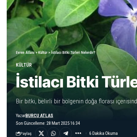
Evren Atlası
>
Kültür
>
İstilacı Bitki Türleri Nelerdir?
KÜLTÜR
İstilacı Bitki Türl
Bir bitki, belirli bir bölgenin doğa florası içerisi
Yazar
BURCU ATLAS
Son Güncelleme: 28 Mart 2025 16:34
6 Dakika Okuma
Paylaş