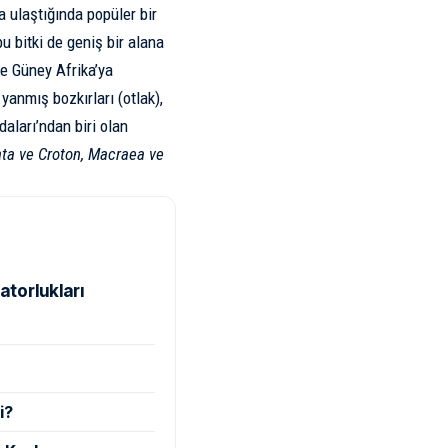
a ulaştığında popüler bir
u bitki de geniş bir alana
de Güney Afrika’ya
 yanmış bozkırları (otlak),
daları’ndan biri olan
ta ve Croton, Macraea ve
atorlukları
i?