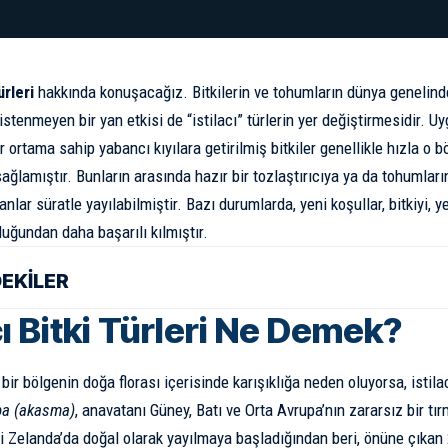
ürleri
hakkında konuşacağız. Bitkilerin ve tohumların dünya genelin
istenmeyen bir yan etkisi de “istilacı” türlerin yer değiştirmesidir. U
 ortama sahip yabancı kıyılara getirilmiş bitkiler genellikle hızla o b
ağlamıştır. Bunların arasında hazır bir tozlaştırıcıya ya da tohumları
nlar süratle yayılabilmiştir. Bazı durumlarda, yeni koşullar, bitkiyi,
duğundan daha başarılı kılmıştır.
DEKİLER
cı Bitki Türleri Ne Demek?
rli bir bölgenin doğa florası içerisinde karışıklığa neden oluyorsa, istila
ba (akasma)
, anavatanı Güney, Batı ve Orta Avrupa’nın zararsız bir tı
i Zelanda’da doğal olarak yayılmaya başladığından beri, önüne çıkan 