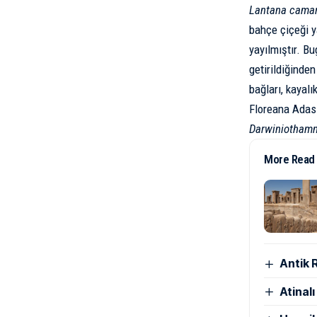
Lantana cama
bahçe çiçeği y
yayılmıştır. Bu
getirildiğinden
bağları, kayalı
Floreana Adası’
Darwiniotham
More Read
Antik 
Atinal