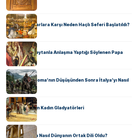
Hukuk Kodu
KÜLTÜR
Avrupalı ​​Katharlara Karşı Neden Haçlı Seferi Başlatıldı?
KÜLTÜR
II. Silvester: Şeytanla Anlaşma Yaptığı Söylenen Papa
KÜLTÜR
Ostrogotlar Roma’nın Düşüşünden Sonra İtalya’yı Nasıl
Ele Geçirdi?
KÜLTÜR
Antik Roma’nın Kadın Gladyatörleri
KÜLTÜR
Antik Yunanca Nasıl Dünyanın Ortak Dili Oldu?