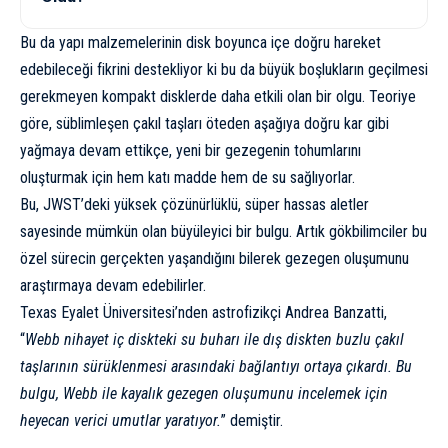
Bu da yapı malzemelerinin disk boyunca içe doğru hareket
edebileceği fikrini destekliyor ki bu da büyük boşlukların geçilmesi
gerekmeyen kompakt disklerde daha etkili olan bir olgu. Teoriye
göre, süblimleşen çakıl taşları öteden aşağıya doğru kar gibi
yağmaya devam ettikçe, yeni bir gezegenin tohumlarını
oluşturmak için hem katı madde hem de su sağlıyorlar.
Bu, JWST’deki yüksek çözünürlüklü, süper hassas aletler
sayesinde mümkün olan büyüleyici bir bulgu. Artık gökbilimciler bu
özel sürecin gerçekten yaşandığını bilerek gezegen oluşumunu
araştırmaya devam edebilirler.
Texas Eyalet Üniversitesi’nden astrofizikçi Andrea Banzatti,
“
Webb nihayet iç diskteki su buharı ile dış diskten buzlu çakıl
taşlarının sürüklenmesi arasındaki bağlantıyı ortaya çıkardı. Bu
bulgu, Webb ile kayalık gezegen oluşumunu incelemek için
heyecan verici umutlar yaratıyor.
”
demiştir
.