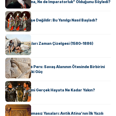
Kutsal, Ne Roma, Ne de İmparatorluk” Olduğunu Söyledi?
KÜLTÜR
Geyşalar Fahişe Değildir: Bu Yanılgı Nasıl Başladı?
KÜLTÜR
Apache Savaşları Zaman Çizelgesi (1580–1886)
KÜLTÜR
Antik Yunan ve Pers: Savaş Alanının Ötesinde Birbirini
Şekillendiren İki Güç
KÜLTÜR
‘Gladiator’ Filmi Gerçek Hayata Ne Kadar Yakın?
KÜLTÜR
Draco’nun Acımasız Yasaları: Antik Atina’nın İlk Yazılı