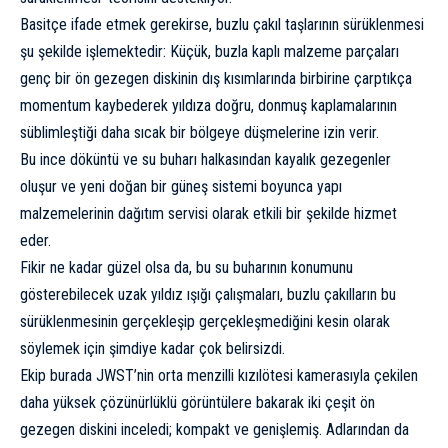
Basitçe ifade etmek gerekirse, buzlu çakıl taşlarının sürüklenmesi
şu şekilde işlemektedir: Küçük, buzla kaplı malzeme parçaları
genç bir
ön gezegen diski
nin dış kısımlarında birbirine çarptıkça
momentum kaybederek yıldıza doğru, donmuş kaplamalarının
süblimleştiği daha sıcak bir bölgeye düşmelerine izin verir.
Bu ince döküntü ve su buharı halkasından kayalık gezegenler
oluşur ve yeni doğan bir güneş sistemi boyunca yapı
malzemelerinin dağıtım servisi olarak etkili bir şekilde hizmet
eder.
Fikir ne kadar güzel olsa da, bu su buharının konumunu
gösterebilecek uzak yıldız ışığı çalışmaları, buzlu çakılların bu
sürüklenmesinin gerçekleşip gerçekleşmediğini kesin olarak
söylemek için şimdiye kadar çok belirsizdi.
Ekip burada JWST’nin orta menzilli kızılötesi kamerasıyla çekilen
daha yüksek çözünürlüklü görüntülere bakarak iki çeşit ön
gezegen diskini inceledi; kompakt ve genişlemiş. Adlarından da