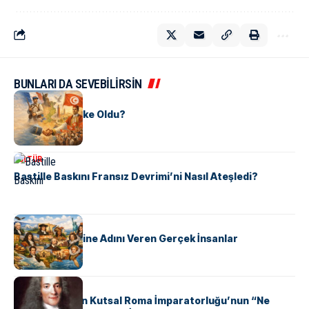
BUNLARI DA SEVEBİLİRSİN
KÜLTÜR
Tunus Nasıl Ülke Oldu?
KÜLTÜR
Bastille Baskını Fransız Devrimi’ni Nasıl Ateşledi?
KÜLTÜR
ABD Eyaletlerine Adını Veren Gerçek İnsanlar
KÜLTÜR
Voltaire Neden Kutsal Roma İmparatorluğu’nun “Ne