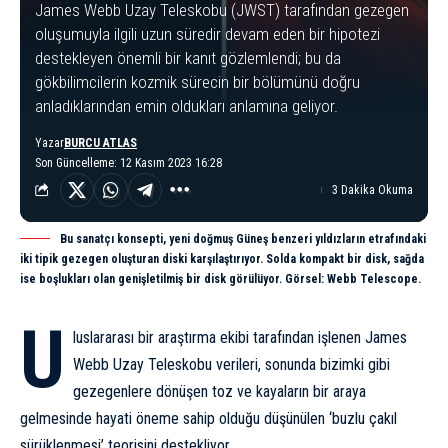
James Webb Uzay Teleskobu (JWST) tarafından gezegen
oluşumuyla ilgili uzun süredir devam eden bir hipotezi
destekleyen önemli bir kanıt gözlemlendi; bu da
gökbilimcilerin kozmik sürecin bir bölümünü doğru
anladıklarından emin oldukları anlamına geliyor.
Yazar
BURCU ATLAS
Son Güncelleme: 12 Kasım 2023 16:28
3 Dakika Okuma
Bu sanatçı konsepti, yeni doğmuş Güneş benzeri yıldızların etrafındaki
iki tipik gezegen oluşturan diski karşılaştırıyor. Solda kompakt bir disk, sağda
ise boşlukları olan genişletilmiş bir disk görülüyor. Görsel: Webb Telescope.
U
luslararası bir araştırma ekibi tarafından işlenen
James
Webb Uzay Teleskobu
verileri, sonunda bizimki gibi
gezegenlere dönüşen toz ve kayaların bir araya
gelmesinde hayati öneme sahip olduğu düşünülen ‘buzlu çakıl
sürüklenmesi’ teorisini destekliyor.