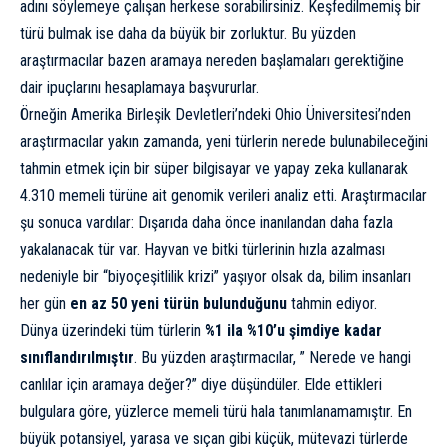
adını söylemeye çalışan herkese sorabilirsiniz. Keşfedilmemiş bir
türü bulmak ise daha da büyük bir zorluktur. Bu yüzden
araştırmacılar bazen aramaya nereden başlamaları gerektiğine
dair ipuçlarını hesaplamaya başvururlar.
Örneğin Amerika Birleşik Devletleri’ndeki Ohio Üniversitesi’nden
araştırmacılar yakın zamanda, yeni türlerin nerede bulunabileceğini
tahmin etmek için bir süper bilgisayar ve yapay zeka kullanarak
4.310 memeli türüne ait genomik verileri analiz etti. Araştırmacılar
şu sonuca vardılar: Dışarıda daha önce inanılandan daha fazla
yakalanacak tür var. Hayvan ve bitki türlerinin hızla azalması
nedeniyle bir “biyoçeşitlilik krizi” yaşıyor olsak da, bilim insanları
her gün
en az 50 yeni türün bulunduğunu
tahmin ediyor.
Dünya üzerindeki tüm türlerin
%1 ila %10’u şimdiye kadar
sınıflandırılmıştır
. Bu yüzden araştırmacılar, ” Nerede ve hangi
canlılar için aramaya değer?” diye düşündüler. Elde ettikleri
bulgulara göre, yüzlerce memeli türü hala tanımlanamamıştır. En
büyük potansiyel, yarasa ve sıçan gibi küçük, mütevazi türlerde