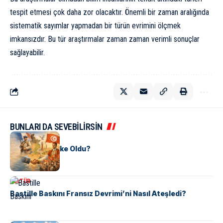
tespit etmesi çok daha zor olacaktır. Önemli bir zaman aralığında
sistematik sayımlar yapmadan bir türün evrimini ölçmek
imkansızdır. Bu tür araştırmalar zaman zaman verimli sonuçlar
sağlayabilir.
BUNLARI DA SEVEBİLİRSİN
KÜLTÜR
Tunus Nasıl Ülke Oldu?
KÜLTÜR
Bastille Baskını Fransız Devrimi’ni Nasıl Ateşledi?