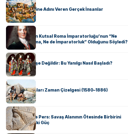
KÜLTÜR
ABD Eyaletlerine Adını Veren Gerçek İnsanlar
KÜLTÜR
Voltaire Neden Kutsal Roma İmparatorluğu’nun “Ne
Kutsal, Ne Roma, Ne de İmparatorluk” Olduğunu Söyledi?
KÜLTÜR
Geyşalar Fahişe Değildir: Bu Yanılgı Nasıl Başladı?
KÜLTÜR
Apache Savaşları Zaman Çizelgesi (1580–1886)
KÜLTÜR
Antik Yunan ve Pers: Savaş Alanının Ötesinde Birbirini
Şekillendiren İki Güç