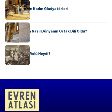
KÜLTÜR
Antik Roma’nın Kadın Gladyatörleri
KÜLTÜR
Antik Yunanca Nasıl Dünyanın Ortak Dili Oldu?
KÜLTÜR
Valdensler’in Rolü Neydi?