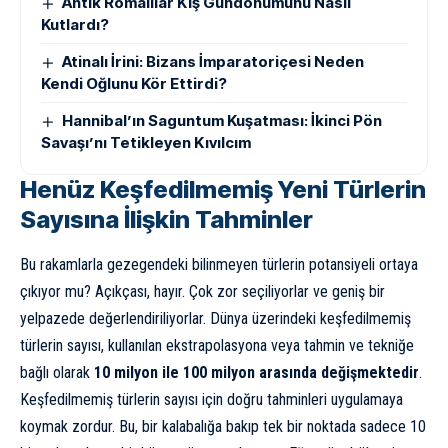
Antik Romalılar Kış Gündönümünü Nasıl
Kutlardı?
Atinalı İrini: Bizans İmparatoriçesi Neden
Kendi Oğlunu Kör Ettirdi?
Hannibal’ın Saguntum Kuşatması: İkinci Pön
Savaşı’nı Tetikleyen Kıvılcım
Henüz Keşfedilmemiş Yeni Türlerin
Sayısına İlişkin Tahminler
Bu rakamlarla gezegendeki bilinmeyen türlerin potansiyeli ortaya
çıkıyor mu? Açıkçası, hayır. Çok zor seçiliyorlar ve geniş bir
yelpazede değerlendiriliyorlar. Dünya üzerindeki keşfedilmemiş
türlerin sayısı, kullanılan ekstrapolasyona veya tahmin ve tekniğe
bağlı olarak
10 milyon ile 100 milyon arasında değişmektedir
.
Keşfedilmemiş türlerin sayısı için doğru tahminleri uygulamaya
koymak zordur. Bu, bir kalabalığa bakıp tek bir noktada sadece 10