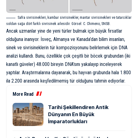
Safra sivrisinekleri, kambur sivrisinekler, mantar sivrisinekleri ve tatarcıklar
soldan sağa dört farklı sivrisinek ailesidir. Görsel: C. Chimeno, SNSB.
Ancak uzmanlar yine de yeni türler bulmak için büyük fırsatlar
olduğuna inanıyor. İsveç, Almanya ve Kanada’dan bilim insanları,
sinek ve sivrisineklerin tür kompozisyonunu belirlemek için DNA
analizi kullandı. Bunu, özellikle çok çeşitli bir böcek grubundan (iki
kanatlı güveler) 48.000 bireyin DNA’sını yakalayıp inceleyerek
yaptılar. Araştırmalarına dayanarak, bu hayvan grubunda hala 1.800
ila 2.200 arasında keşfedilmemiş tür olduğunu tahmin ediyorlar.
More Read
Tarihi Şekillendiren Antik
Dünyanın En Büyük
İmparatorlukları