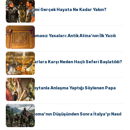
KÜLTÜR
‘Gladiator’ Filmi Gerçek Hayata Ne Kadar Yakın?
KÜLTÜR
Draco’nun Acımasız Yasaları: Antik Atina’nın İlk Yazılı
Hukuk Kodu
KÜLTÜR
Avrupalı ​​Katharlara Karşı Neden Haçlı Seferi Başlatıldı?
KÜLTÜR
II. Silvester: Şeytanla Anlaşma Yaptığı Söylenen Papa
KÜLTÜR
Ostrogotlar Roma’nın Düşüşünden Sonra İtalya’yı Nasıl
Ele Geçirdi?