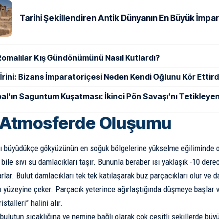
Tarihi Şekillendiren Antik Dünyanın En Büyük İmpar
Romalılar Kış Gündönümünü Nasıl Kutlardı?
ı İrini: Bizans İmparatoriçesi Neden Kendi Oğlunu Kör Ettird
al’ın Saguntum Kuşatması: İkinci Pön Savaşı’nı Tetikleyen
 Atmosferde Oluşumu
arı büyüdükçe gökyüzünün en soğuk bölgelerine yükselme eğiliminde 
 bile sıvı su damlacıkları taşır. Bununla beraber ısı yaklaşık -10 der
lar. Bulut damlacıkları tek tek katılaşarak buz parçacıkları olur ve 
ı yüzeyine çeker. Parçacık yeterince ağırlaştığında düşmeye başlar 
stalleri” halini alır.
, bulutun sıcaklığına ve nemine bağlı olarak çok çeşitli şekillerde büy