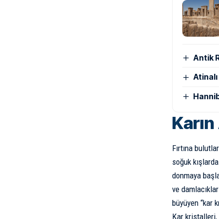
Antik 
Atinal
Hannib
Karın
Fırtına bulutl
soğuk kışlarda
donmaya başlar
ve damlacıklar
büyüyen “kar kri
Kar kristalleri