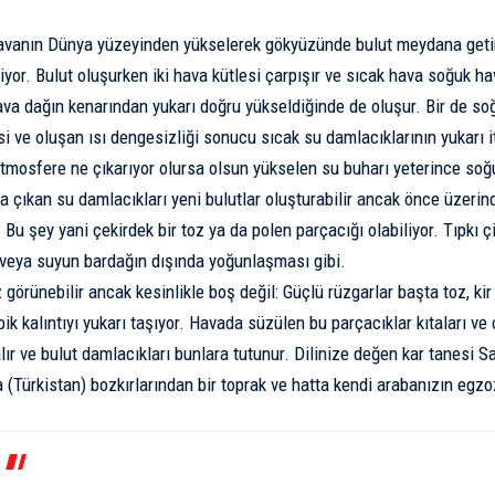
havanın
Dünya
yüzeyinden yükselerek gökyüzünde bulut meydana getir
iyor.
Bulut
oluşurken iki hava kütlesi çarpışır ve sıcak hava soğuk ha
ava dağın kenarından yukarı doğru yükseldiğinde de oluşur. Bir de so
i ve oluşan ısı dengesizliği sonucu sıcak su damlacıklarının yukarı it
tmosfere ne çıkarıyor olursa olsun yükselen su buharı yeterince soğ
a çıkan su damlacıkları yeni bulutlar oluşturabilir ancak önce üzeri
 Bu şey yani çekirdek bir toz ya da polen parçacığı olabiliyor. Tıpkı 
veya suyun bardağın dışında yoğunlaşması gibi.
 görünebilir ancak kesinlikle boş değil: Güçlü rüzgarlar başta toz, ki
ik kalıntıyı yukarı taşıyor. Havada süzülen bu parçacıklar kıtaları ve
ır ve bulut damlacıkları bunlara tutunur. Dilinize değen kar tanesi
Sa
 (Türkistan) bozkırlarından bir toprak ve hatta kendi arabanızın egz