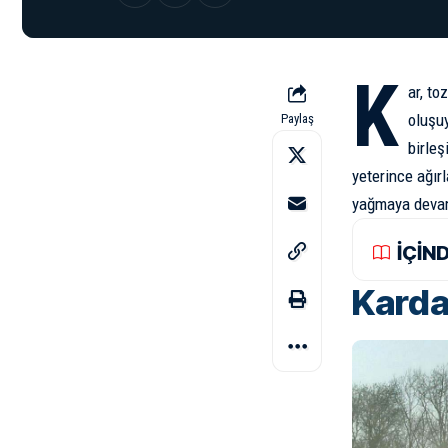
K
ar, to
oluşu
Paylaş
birleş
yeterince ağır
yağmaya devam 
İÇİN
Karda