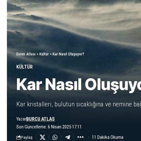
Evren Atlası
>
Kültür
>
Kar Nasıl Oluşuyor?
KÜLTÜR
Kar Nasıl Oluşuy
Kar kristalleri, bulutun sıcaklığına ve nemine bağ
Yazar
BURCU ATLAS
Son Güncelleme: 6 Nisan 2025 17:11
11 Dakika Okuma
Paylaş