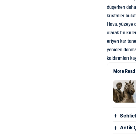
düşerken daha 
kristaller bulu
Hava, yüzeye d
olarak birikir
eriyen kar tan
yeniden donma
kaldırımları ka
More Read
Schlie
Antik Ç