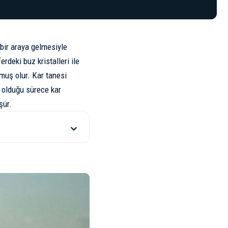
 bir araya gelmesiyle
er
deki buz kristalleri ile
uş olur. Kar tanesi
k olduğu sürece kar
şür.