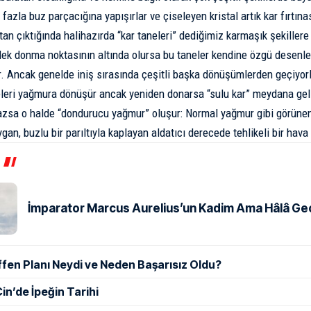
fazla buz parçacığına yapışırlar ve çiseleyen kristal artık kar fırtı
ttan çıktığında halihazırda “kar taneleri” dediğimiz karmaşık şekiller
ek donma noktasının altında olursa bu taneler kendine özgü desenleri
ler. Ancak genelde iniş sırasında çeşitli başka dönüşümlerden geçiyor
eleri yağmura dönüşür ancak yeniden donarsa “sulu kar” meydana gel
zsa o halde “dondurucu yağmur” oluşur: Normal yağmur gibi görünen 
ygan, buzlu bir parıltıyla kaplayan aldatıcı derecede tehlikeli bir hava 
İmparator Marcus Aurelius’un Kadim Ama Hâlâ Geçe
ffen Planı Neydi ve Neden Başarısız Oldu?
in’de İpeğin Tarihi