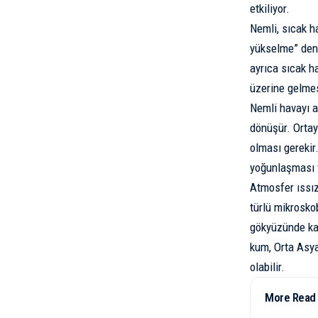
etkiliyor.
Nemli, sıcak 
yükselme” den
ayrıca sıcak h
üzerine gelmes
Nemli havayı a
dönüşür. Ortay
olması gerekir.
yoğunlaşması 
Atmosfer ıssız
türlü mikroskob
gökyüzünde kal
kum, Orta Asya
olabilir.
More Read