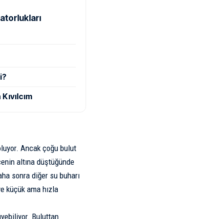
atorlukları
i?
 Kıvılcım
oluyor. Ancak çoğu bulut
ecenin altına düştüğünde
daha sonra diğer su buharı
ve küçük ama hızla
üyebiliyor. Buluttan