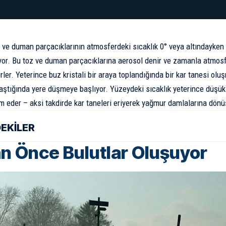
z ve duman parçacıklarının atmosferdeki sıcaklık 0° veya altındayken
yor. Bu toz ve duman parçacıklarına aerosol denir ve zamanla
atmosf
irler. Yeterince buz kristali bir araya toplandığında bir
kar tanesi
oluşm
laştığında yere düşmeye başlıyor. Yüzeydeki sıcaklık yeterince düşü
eder – aksi takdirde kar taneleri eriyerek yağmur damlalarına dönü
DEKİLER
n Önce Bulutlar Oluşuyor