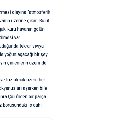
mesi olayına “atmosferik
vanın üzerine çıkar. Bulut
ğuk, kuru havanın gölün
ilmesi var.
uduğunda tekrar sıvıya
nde yoğunlaşacağı bir şey
çiyin çimenlerin üzerinde
r ve tuz olmak üzere her
 okyanusları aşarken bile
hra Çölü
‘nden bir parça
oz borusundaki is dahi