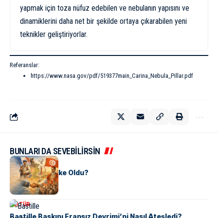
yapmak için toza nüfuz edebilen ve nebulanın yapısını ve
dinamiklerini daha net bir şekilde ortaya çıkarabilen yeni
teknikler geliştiriyorlar.
Referanslar:
https://www.nasa.gov/pdf/519377main_Carina_Nebula_Pillar.pdf
BUNLARI DA SEVEBİLİRSİN
KÜLTÜR
Tunus Nasıl Ülke Oldu?
KÜLTÜR
Bastille Baskını Fransız Devrimi’ni Nasıl Ateşledi?