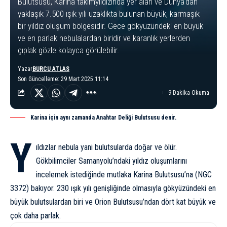
Bulutsusu, Karina takımyıldızında yer alan ve Dünya'dan
yaklaşık 7.500 ışık yılı uzaklıkta bulunan büyük, karmaşık
bir yıldız oluşum bölgesidir. Gece gökyüzündeki en büyük
ve en parlak nebulalardan biridir ve karanlık yerlerden
çıplak gözle kolayca görülebilir.
Yazar
BURCU ATLAS
Son Güncelleme: 29 Mart 2025 11:14
9 Dakika Okuma
Karina için aynı zamanda Anahtar Deliği Bulutsusu denir.
Y
ıldızlar
nebula
yani bulutsularda doğar ve ölür.
Gökbilimciler Samanyolu’ndaki yıldız oluşumlarını
incelemek istediğinde mutlaka Karina Bulutsusu’na (NGC
3372) bakıyor. 230
ışık yılı
genişliğinde olmasıyla gökyüzündeki en
büyük bulutsulardan biri ve Orion Bulutsusu’ndan dört kat büyük ve
çok daha parlak.