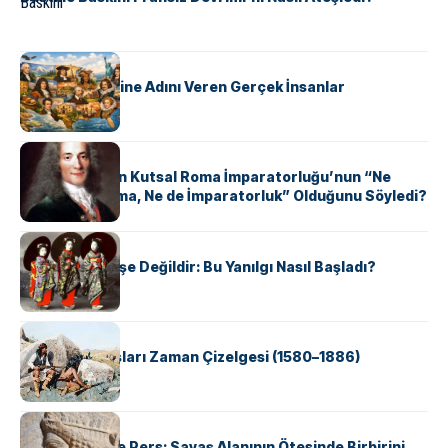
KÜLTÜR
ABD Eyaletlerine Adını Veren Gerçek İnsanlar
KÜLTÜR
Voltaire Neden Kutsal Roma İmparatorluğu’nun “Ne
Kutsal, Ne Roma, Ne de İmparatorluk” Olduğunu Söyledi?
KÜLTÜR
Geyşalar Fahişe Değildir: Bu Yanılgı Nasıl Başladı?
KÜLTÜR
Apache Savaşları Zaman Çizelgesi (1580–1886)
KÜLTÜR
Antik Yunan ve Pers: Savaş Alanının Ötesinde Birbirini