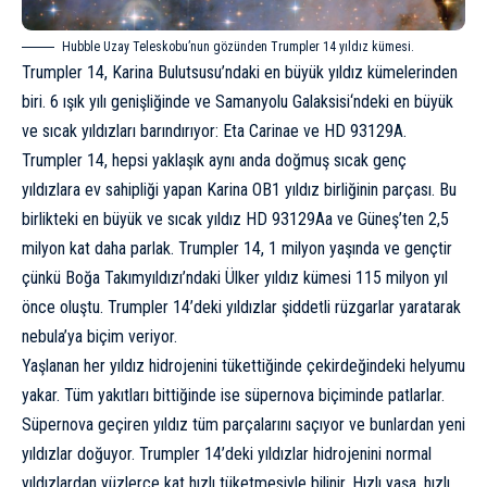
Hubble Uzay Teleskobu’nun gözünden Trumpler 14 yıldız kümesi.
Trumpler 14, Karina Bulutsusu’ndaki en büyük yıldız kümelerinden
biri. 6 ışık yılı genişliğinde ve
Samanyolu Galaksisi
‘ndeki en büyük
ve sıcak yıldızları barındırıyor: Eta Carinae ve HD 93129A.
Trumpler 14, hepsi yaklaşık aynı anda doğmuş sıcak genç
yıldızlara ev sahipliği yapan Karina OB1 yıldız birliğinin parçası. Bu
birlikteki en büyük ve sıcak yıldız HD 93129Aa ve Güneş’ten 2,5
milyon kat daha parlak. Trumpler 14, 1 milyon yaşında ve gençtir
çünkü Boğa Takımyıldızı’ndaki Ülker yıldız kümesi 115 milyon yıl
önce oluştu. Trumpler 14’deki yıldızlar şiddetli rüzgarlar yaratarak
nebula’ya biçim veriyor.
Yaşlanan her yıldız hidrojenini tükettiğinde çekirdeğindeki helyumu
yakar. Tüm yakıtları bittiğinde ise süpernova biçiminde patlarlar.
Süpernova
geçiren yıldız tüm parçalarını saçıyor ve bunlardan yeni
yıldızlar doğuyor. Trumpler 14’deki yıldızlar hidrojenini normal
yıldızlardan yüzlerce kat hızlı tüketmesiyle bilinir. Hızlı yaşa, hızlı