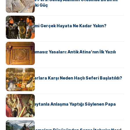
Şekillendiren İki Güç
KÜLTÜR
‘Gladiator’ Filmi Gerçek Hayata Ne Kadar Yakın?
KÜLTÜR
Draco’nun Acımasız Yasaları: Antik Atina’nın İlk Yazılı
Hukuk Kodu
KÜLTÜR
Avrupalı ​​Katharlara Karşı Neden Haçlı Seferi Başlatıldı?
KÜLTÜR
II. Silvester: Şeytanla Anlaşma Yaptığı Söylenen Papa
KÜLTÜR