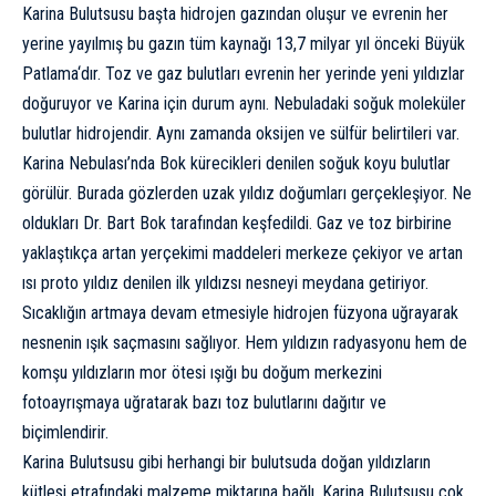
Karina Bulutsusu başta hidrojen gazından oluşur ve evrenin her
yerine yayılmış bu gazın tüm kaynağı 13,7 milyar yıl önceki
Büyük
Patlama
‘dır. Toz ve gaz bulutları evrenin her yerinde yeni yıldızlar
doğuruyor ve Karina için durum aynı. Nebuladaki soğuk moleküler
bulutlar hidrojendir. Aynı zamanda oksijen ve sülfür belirtileri var.
Karina Nebulası’nda Bok kürecikleri denilen soğuk koyu bulutlar
görülür. Burada gözlerden uzak yıldız doğumları gerçekleşiyor. Ne
oldukları Dr. Bart Bok tarafından keşfedildi. Gaz ve toz birbirine
yaklaştıkça artan yerçekimi maddeleri merkeze çekiyor ve artan
ısı proto yıldız denilen ilk yıldızsı nesneyi meydana getiriyor.
Sıcaklığın artmaya devam etmesiyle hidrojen füzyona uğrayarak
nesnenin ışık saçmasını sağlıyor. Hem yıldızın radyasyonu hem de
komşu yıldızların mor ötesi ışığı bu doğum merkezini
fotoayrışmaya uğratarak bazı toz bulutlarını dağıtır ve
biçimlendirir.
Karina Bulutsusu gibi herhangi bir bulutsuda doğan yıldızların
kütlesi etrafındaki malzeme miktarına bağlı. Karina Bulutsusu çok