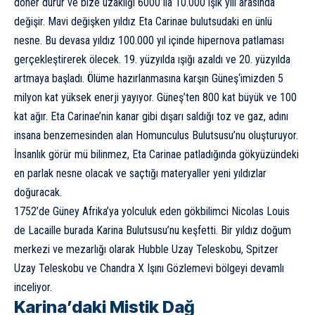
döner durur ve bize uzaklığı 6000 ila 10.000 ışık yılı arasında
değişir. Mavi değişken yıldız Eta Carinae bulutsudaki en ünlü
nesne. Bu devasa yıldız 100.000 yıl içinde hipernova patlaması
gerçekleştirerek ölecek. 19. yüzyılda ışığı azaldı ve 20. yüzyılda
artmaya başladı. Ölüme hazırlanmasına karşın
Güneş
‘imizden 5
milyon kat yüksek enerji yayıyor. Güneş’ten 800 kat büyük ve 100
kat ağır. Eta Carinae’nin kanar gibi dışarı saldığı toz ve gaz, adını
insana benzemesinden alan Homunculus Bulutsusu’nu oluşturuyor.
İnsanlık görür mü bilinmez, Eta Carinae patladığında gökyüzündeki
en parlak nesne olacak ve saçtığı materyaller yeni yıldızlar
doğuracak.
1752’de Güney Afrika’ya yolculuk eden gökbilimci Nicolas Louis
de Lacaille burada Karina Bulutsusu’nu keşfetti. Bir yıldız doğum
merkezi ve mezarlığı olarak
Hubble Uzay Teleskobu
, Spitzer
Uzay Teleskobu ve Chandra X Işını Gözlemevi bölgeyi devamlı
inceliyor.
Karina’daki Mistik Dağ