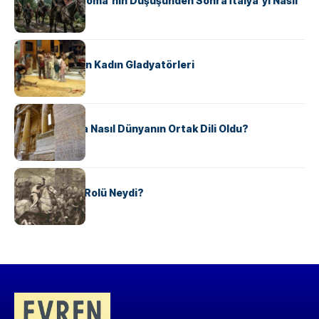
Ostrogotlar Roma’nın Düşüşünden Sonra İtalya’yı Nasıl
Ele Geçirdi?
KÜLTÜR
Antik Roma’nın Kadın Gladyatörleri
KÜLTÜR
Antik Yunanca Nasıl Dünyanın Ortak Dili Oldu?
KÜLTÜR
Valdensler’in Rolü Neydi?