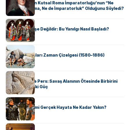
Voltaire Neden Kutsal Roma İmparatorluğu’nun “Ne
Kutsal, Ne Roma, Ne de İmparatorluk” Olduğunu Söyledi?
KÜLTÜR
Geyşalar Fahişe Değildir: Bu Yanılgı Nasıl Başladı?
KÜLTÜR
Apache Savaşları Zaman Çizelgesi (1580–1886)
KÜLTÜR
Antik Yunan ve Pers: Savaş Alanının Ötesinde Birbirini
Şekillendiren İki Güç
KÜLTÜR
‘Gladiator’ Filmi Gerçek Hayata Ne Kadar Yakın?
KÜLTÜR