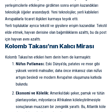
yerleşimcilerle etkileşime girdikten sonra erişim kazandıkları
teknolojik öğeler arasındaydı. Yeni teknolojiler, yerli kabileleri
Avrupalılarla ticaret ilişkileri kurmaya teşvik etti.
Yerli topluluklar ayrıca tekstil ve giysilere erişim kazandılar. Tekstil
elde etmek, hayvan derisine olan bağımlılıklarını azalttı, bu da post
için hayvan avını azalttı.
Kolomb Takası’nın Kalıcı Mirası
Kolomb Takası’nın etkileri hem derin hem de karmaşıktı:
Nüfus Patlaması:
Eski Dünya’da, patates ve mısır gibi
yüksek verimli mahsuller, daha önce imkansız olan nüfus
artışını besledi ve modern Avrupa’nın oluşumuna katkıda
bulundu.
Ekonomi ve Kölelik:
Amerika’daki şeker, pamuk ve tütün
plantasyonları, milyonlarca Afrikalının köleleştirilmesiyle
sonuçlanan muazzam bir zenginlik yarattı. Bu, Atlantik köle