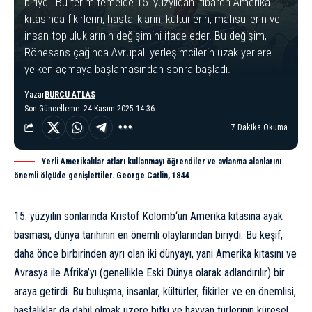
biriydi. Bu terim temelde 15. yüzyıldan itibaren Amerika
kıtasında fikirlerin, hastalıkların, kültürlerin, mahsullerin ve
insan topluluklarının değişimini ifade eder. Bu değişim,
Rönesans çağında Avrupalı yerleşimcilerin uzak yerlere
yelken açmaya başlamasından sonra başladı.
Yazar
BURCU ATLAS
Son Güncelleme: 24 Kasım 2025 14:36
7 Dakika Okuma
Yerli Amerikalılar atları kullanmayı öğrendiler ve avlanma alanlarını
önemli ölçüde genişlettiler. George Catlin, 1844
15. yüzyılın sonlarında
Kristof Kolomb
‘un Amerika kıtasına ayak
basması, dünya tarihinin en önemli olaylarından biriydi. Bu keşif,
daha önce birbirinden ayrı olan iki dünyayı, yani Amerika kıtasını ve
Avrasya ile Afrika’yı (genellikle Eski Dünya olarak adlandırılır) bir
araya getirdi. Bu buluşma, insanlar, kültürler, fikirler ve en önemlisi,
hastalıklar da dahil olmak üzere bitki ve hayvan türlerinin küresel