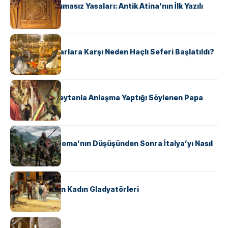
Draco’nun Acımasız Yasaları: Antik Atina’nın İlk Yazılı
Hukuk Kodu
KÜLTÜR
Avrupalı ​​Katharlara Karşı Neden Haçlı Seferi Başlatıldı?
KÜLTÜR
II. Silvester: Şeytanla Anlaşma Yaptığı Söylenen Papa
KÜLTÜR
Ostrogotlar Roma’nın Düşüşünden Sonra İtalya’yı Nasıl
Ele Geçirdi?
KÜLTÜR
Antik Roma’nın Kadın Gladyatörleri
KÜLTÜR