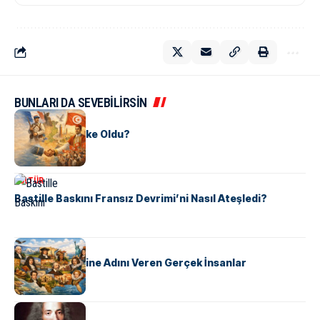
BUNLARI DA SEVEBİLİRSİN
KÜLTÜR
Tunus Nasıl Ülke Oldu?
KÜLTÜR
Bastille Baskını Fransız Devrimi’ni Nasıl Ateşledi?
KÜLTÜR
ABD Eyaletlerine Adını Veren Gerçek İnsanlar
KÜLTÜR