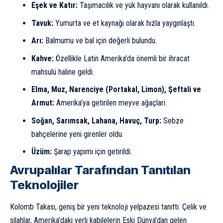
Eşek ve Katır:
Taşımacılık ve yük hayvanı olarak kullanıldı.
Tavuk:
Yumurta ve et kaynağı olarak hızla yaygınlaştı.
Arı:
Balmumu ve bal için değerli bulundu.
Kahve:
Özellikle Latin Amerika’da önemli bir ihracat
mahsulü haline geldi.
Elma, Muz, Narenciye (Portakal, Limon), Şeftali ve
Armut:
Amerika’ya getirilen meyve ağaçları.
Soğan, Sarımsak, Lahana, Havuç, Turp:
Sebze
bahçelerine yeni girenler oldu.
Üzüm:
Şarap yapımı için getirildi.
Avrupalılar Tarafından Tanıtılan
Teknolojiler
Kolomb Takası, geniş bir yeni teknoloji yelpazesi tanıttı. Çelik ve
silahlar, Amerika’daki yerli kabilelerin Eski Dünya’dan gelen