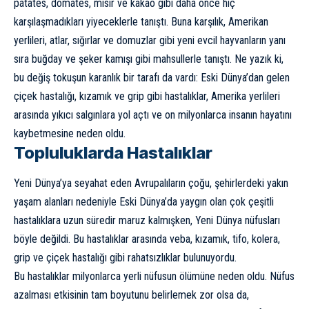
patates, domates, mısır ve kakao gibi daha önce hiç
karşılaşmadıkları yiyeceklerle tanıştı. Buna karşılık, Amerikan
yerlileri, atlar, sığırlar ve domuzlar gibi yeni evcil hayvanların yanı
sıra buğday ve şeker kamışı gibi mahsullerle tanıştı. Ne yazık ki,
bu değiş tokuşun karanlık bir tarafı da vardı: Eski Dünya’dan gelen
çiçek hastalığı
, kızamık ve grip gibi hastalıklar, Amerika yerlileri
arasında yıkıcı salgınlara yol açtı ve on milyonlarca insanın hayatını
kaybetmesine neden oldu.
Topluluklarda Hastalıklar
Yeni Dünya’ya seyahat eden Avrupalıların çoğu, şehirlerdeki yakın
yaşam alanları nedeniyle Eski Dünya’da yaygın olan çok çeşitli
hastalıklara uzun süredir maruz kalmışken, Yeni Dünya nüfusları
böyle değildi. Bu hastalıklar arasında veba, kızamık, tifo, kolera,
grip ve çiçek hastalığı gibi rahatsızlıklar bulunuyordu.
Bu hastalıklar milyonlarca yerli nüfusun ölümüne neden oldu. Nüfus
azalması etkisinin tam boyutunu belirlemek zor olsa da,