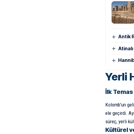
Antik 
Atinal
Hannib
Yerli 
İlk Temas
Kolomb’un geliş
ele geçirdi. Ay
süreç, yerli kü
Kültürel v