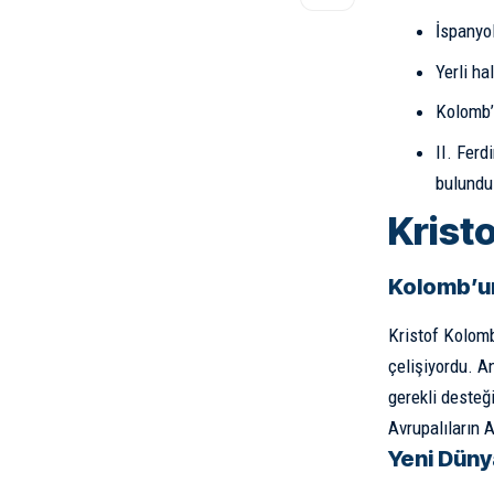
İspanyol
Yerli ha
Kolomb’u
II. Ferd
bulundu
Krist
Kolomb’un
Kristof Kolomb
çelişiyordu. A
gerekli desteği
Avrupalıların A
Yeni Düny