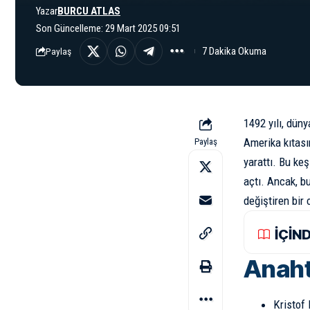
Yazar
BURCU ATLAS
Son Güncelleme: 29 Mart 2025 09:51
7 Dakika Okuma
Paylaş
1492 yılı, dün
Amerika kıtası
Paylaş
yarattı. Bu ke
açtı. Ancak, bu
değiştiren bir 
İÇİN
Anaht
Kristof 