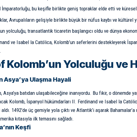
 İmparatorluğu, bu keşifle birlikte geniş topraklar elde etti ve küresel
lklar, Avrupalıların gelişiyle birlikte büyük bir nüfus kaybı ve kültürel 
n yolculuğu, transatlantik ticaretin başlangıcı oldu ve dünya ekono
inand ve Isabel la Católica, Kolomb’un seferlerini destekleyerek İspa
.
of Kolomb’un Yolculuğu ve H
 Asya’ya Ulaşma Hayali
, Asya’ya batıdan ulaşabileceğine inanıyordu. Bu fikir, o dönemde yay
ncak Kolomb, İspanyol hükümdarları II. Ferdinand ve Isabel la Católica
 aldı. 1492’de üç gemiyle yola çıktı ve Atlantik’i aşarak Bahamalar’a 
merika kıtasıyla ilk temasını sağladı.
a’nın Keşfi