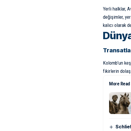
Yerli halklar, 
değişimler, yer
kalıcı olarak de
Dünya 
Transatla
Kolomb’un keşi
fikirlerin dol
More Read
Schlie