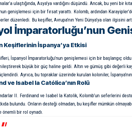
lar’a ulaştığında, Asya’ya vardığını düşündü. Ancak, bu yeni bir kıta
nun genişlemesi için bir fırsat yarattı. Kolomb, ardından Karayipler’d
rler düzenledi. Bu keşifler, Avrupa’nın Yeni Dünya’ya olan ilgisini artı
yol İmparatorluğu’nun Geni
 Keşiflerinin İspanya’ya Etkisi
fleri, İspanyol İmparatorluğu’nun genişlemesi için bir başlangıç oldu
nileştirerek büyük bir güç haline geldi. Altın ve gümüş gibi değerli ka
lendirdi. Ayrıca, bu topraklar üzerinde kurulan koloniler, İspanya’nın 
and ve Isabel la Católica’nın Rolü
darlar II. Ferdinand ve Isabel la Katolik, Kolomb’un seferlerini dest
tkıda bulundu. Onların desteği olmadan, bu keşifler mümkün olmayabi
 önemli bir rol oynadı.