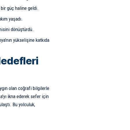
 bir güç haline geldi.
yıkım yaşadı.
misini dönüştürdü.
nya’nın yükselişine katkıda
edefleri
gın olan coğrafi bilgilerle
’yı ikna ederek sefer için
ulaştı. Bu yolculuk,