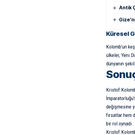
Antik Ç
Gize’n
Küresel G
Kolomb’un keşif
ülkeler, Yeni D
dünyanın şekil
Sonu
Kristof Kolomb’
İmparatorluğu’
değişmesine yo
fırsatlar hem 
bir rol oynadı.
Kristof Kolomb