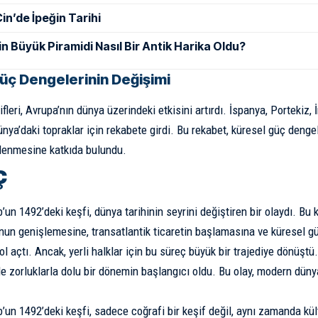
in’de İpeğin Tarihi
in Büyük Piramidi Nasıl Bir Antik Harika Oldu?
üç Dengelerinin Değişimi
leri, Avrupa’nın dünya üzerindeki etkisini artırdı. İspanya, Portekiz, 
ünya’daki topraklar için rekabete girdi. Bu rekabet, küresel güç denge
lenmesine katkıda bulundu.
ç
un 1492’deki keşfi, dünya tarihinin seyrini değiştiren bir olaydı. Bu 
nun genişlemesine, transatlantik ticaretin başlamasına ve küresel g
l açtı. Ancak, yerli halklar için bu süreç büyük bir trajediye dönüşt
de zorluklarla dolu bir dönemin başlangıcı oldu. Bu olay, modern düny
’un 1492’deki keşfi, sadece coğrafi bir keşif değil, aynı zamanda kül