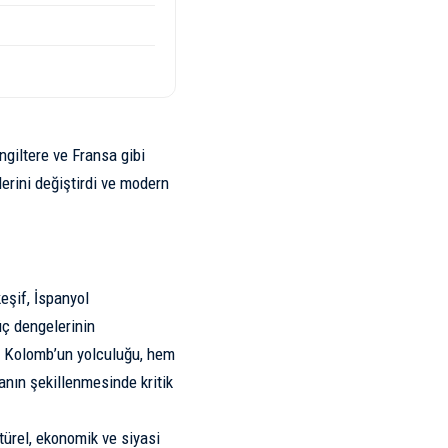
İngiltere ve Fransa gibi
lerini değiştirdi ve modern
keşif, İspanyol
üç dengelerinin
ü. Kolomb’un yolculuğu, hem
anın şekillenmesinde kritik
türel, ekonomik ve siyasi