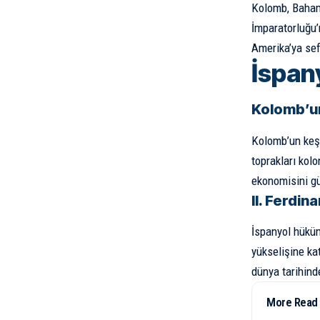
Kolomb, Bahama
İmparatorluğu’
Amerika’ya sefe
İspan
Kolomb’un
Kolomb’un keşi
toprakları kolo
ekonomisini güç
II. Ferdin
İspanyol hüküm
yükselişine ka
dünya tarihinde
More Read