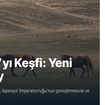
ı Keşfi: Yeni
y
ay, İspanyol İmparatorluğu’nun genişlemesine ve