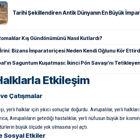
Tarihi Şekillendiren Antik Dünyanın En Büyük İmpar
Romalılar Kış Gündönümünü Nasıl Kutlardı?
ı İrini: Bizans İmparatoriçesi Neden Kendi Oğlunu Kör Ettird
al’ın Saguntum Kuşatması: İkinci Pön Savaşı’nı Tetikleyen
Halklarla Etkileşim
 ve Çatışmalar
i, yerli halklar için yıkıcı sonuçlar doğurdu. Avrupalılar, yerli halkları
rıca, Avrupalıların getirdiği hastalıklar, yerli nüfusun büyük bir kıs
ltürlerin büyük ölçüde yok olmasına yol açtı.
e Sosyal Etkiler