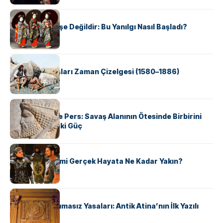
KÜLTÜR
Geyşalar Fahişe Değildir: Bu Yanılgı Nasıl Başladı?
KÜLTÜR
Apache Savaşları Zaman Çizelgesi (1580–1886)
KÜLTÜR
Antik Yunan ve Pers: Savaş Alanının Ötesinde Birbirini
Şekillendiren İki Güç
KÜLTÜR
‘Gladiator’ Filmi Gerçek Hayata Ne Kadar Yakın?
KÜLTÜR
Draco’nun Acımasız Yasaları: Antik Atina’nın İlk Yazılı
Hukuk Kodu