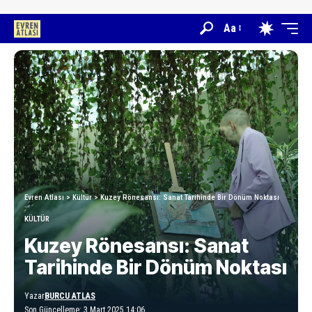
Aa
Evren Atlası
>
Kültür
>
Kuzey Rönesansı: Sanat Tarihinde Bir Dönüm Noktası
KÜLTÜR
Kuzey Rönesansı: Sanat
Tarihinde Bir Dönüm Noktası
Yazar
BURCU ATLAS
Son Güncelleme: 3 Mart 2025 14:06