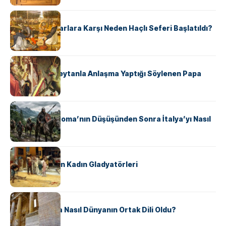
KÜLTÜR
Avrupalı ​​Katharlara Karşı Neden Haçlı Seferi Başlatıldı?
KÜLTÜR
II. Silvester: Şeytanla Anlaşma Yaptığı Söylenen Papa
KÜLTÜR
Ostrogotlar Roma’nın Düşüşünden Sonra İtalya’yı Nasıl
Ele Geçirdi?
KÜLTÜR
Antik Roma’nın Kadın Gladyatörleri
KÜLTÜR
Antik Yunanca Nasıl Dünyanın Ortak Dili Oldu?