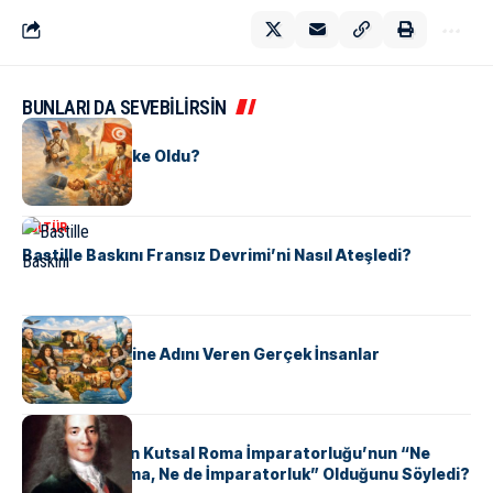
BUNLARI DA SEVEBİLİRSİN
KÜLTÜR
Tunus Nasıl Ülke Oldu?
KÜLTÜR
Bastille Baskını Fransız Devrimi’ni Nasıl Ateşledi?
KÜLTÜR
ABD Eyaletlerine Adını Veren Gerçek İnsanlar
KÜLTÜR
Voltaire Neden Kutsal Roma İmparatorluğu’nun “Ne
Kutsal, Ne Roma, Ne de İmparatorluk” Olduğunu Söyledi?