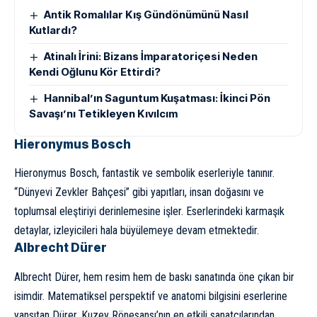
Antik Romalılar Kış Gündönümünü Nasıl
Kutlardı?
Atinalı İrini: Bizans İmparatoriçesi Neden
Kendi Oğlunu Kör Ettirdi?
Hannibal’ın Saguntum Kuşatması: İkinci Pön
Savaşı’nı Tetikleyen Kıvılcım
Hieronymus Bosch
Hieronymus Bosch, fantastik ve sembolik eserleriyle tanınır.
“Dünyevi Zevkler Bahçesi” gibi yapıtları, insan doğasını ve
toplumsal eleştiriyi derinlemesine işler. Eserlerindeki karmaşık
detaylar, izleyicileri hala büyülemeye devam etmektedir.
Albrecht Dürer
Albrecht Dürer, hem resim hem de baskı sanatında öne çıkan bir
isimdir. Matematiksel perspektif ve anatomi bilgisini eserlerine
yansıtan Dürer, Kuzey Rönesansı’nın en etkili sanatçılarından