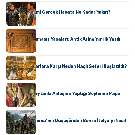
KÜLTÜR
‘Gladiator’ Filmi Gerçek Hayata Ne Kadar Yakın?
KÜLTÜR
Draco’nun Acımasız Yasaları: Antik Atina’nın İlk Yazılı
Hukuk Kodu
KÜLTÜR
Avrupalı ​​Katharlara Karşı Neden Haçlı Seferi Başlatıldı?
KÜLTÜR
II. Silvester: Şeytanla Anlaşma Yaptığı Söylenen Papa
KÜLTÜR
Ostrogotlar Roma’nın Düşüşünden Sonra İtalya’yı Nasıl
Ele Geçirdi?