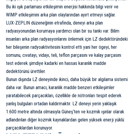
Bu iki ışık parlaması etkileşimin enerjisi hakkında bilgi verir ve
WIMP etkileşimini arka plan olaylarından ayırt etmeyi sağlar.
LUX-ZEPLIN düzeneğinin etrafında, deneyi arka plan
radyasyonundan korumaya yardımcı olan bir su tankı var. Bilim
insanları arka plan radyasyonlarını önlemek için LZ dedektöründeki
her bileşenin radyoaktivitesini kontrol etti yani her ögeyi, her
somunu, cıvatayı, vidayı, teli, teflon parçasını ve kalay parçasını
test ederek şimdiye kadarki en hassas karanlık madde
dedektörünü ürettiler.
Bunun dışında LZ deneyinde ikinci, daha büyük bir algılama sistemi
daha var. Bunun amacı, karanlık madde benzeri etkileşimler
yaratabilecek parçacıkları, özellikle de nötronları tespit ederek
yanlış bulguları ortadan kaldırmaktır. LZ deneyi yerin yaklaşık
1.600 metre altında olmasıyla
Güneş
‘ten ve kozmik ışınlar olarak
adlandırılan diğer kozmik kaynaklardan gelen yüksek enerji yüklü
parçacıklardan korunuyor.