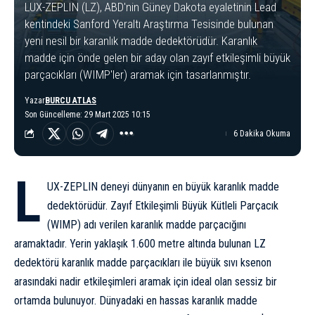
LUX-ZEPLIN (LZ), ABD'nin Güney Dakota eyaletinin Lead
kentindeki Sanford Yeraltı Araştırma Tesisinde bulunan
yeni nesil bir karanlık madde dedektörüdür. Karanlık
madde için önde gelen bir aday olan zayıf etkileşimli büyük
parçacıkları (WIMP'ler) aramak için tasarlanmıştır.
Yazar
BURCU ATLAS
Son Güncelleme: 29 Mart 2025 10:15
6 Dakika Okuma
L
UX-ZEPLIN deneyi dünyanın en büyük karanlık madde
dedektörüdür. Zayıf Etkileşimli Büyük Kütleli Parçacık
(WIMP) adı verilen
karanlık madde
parçacığını
aramaktadır. Yerin yaklaşık 1.600 metre altında bulunan LZ
dedektörü karanlık madde parçacıkları ile büyük sıvı ksenon
arasındaki nadir etkileşimleri aramak için ideal olan sessiz bir
ortamda bulunuyor.
Dünya
daki en hassas karanlık madde