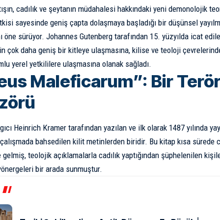
ışın, cadılık ve şeytanın müdahalesi hakkındaki yeni demonolojik teori
 etkisi sayesinde geniş çapta dolaşmaya başladığı bir düşünsel yayıl
ı öne sürüyor.
Johannes Gutenberg
tarafından 15. yüzyılda icat edilen
erin çok daha geniş bir kitleye ulaşmasına, kilise ve teoloji çevrelerin
lu yerel yetkililere ulaşmasına olanak sağladı.
eus Maleficarum”: Bir Terö
izörü
gıcı Heinrich Kramer tarafından yazılan ve ilk olarak 1487 yılında ya
çalışmada bahsedilen kilit metinlerden biridir. Bu kitap kısa sürede 
e gelmiş, teolojik açıklamalarla cadılık yaptığından şüphelenilen kişi
 yönergeleri bir arada sunmuştur.