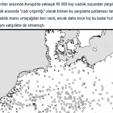
yılları arasında Avrupa’da yaklaşık 90.000 kişi cadılık suçundan yargı
lk arasında “cadı çılgınlığı” olarak bilinen bu yargılama patlaması tari
adılık inancı ortaçağdan beri vardı, ancak daha önce hiç bu kadar hızl
ynı vahşilikte de olmamıştı.