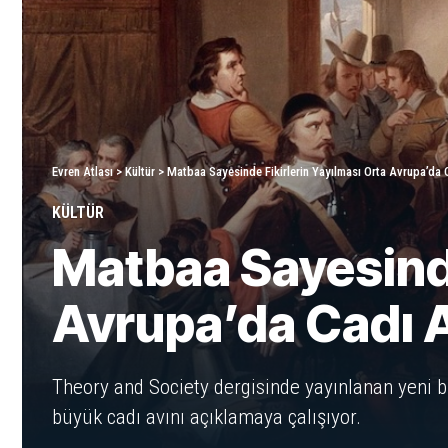
Evren Atlası
>
Kültür
>
Matbaa Sayesinde Fikirlerin Yayılması Orta Avrupa’da 
KÜLTÜR
Matbaa Sayesinde
Avrupa’da Cadı A
Theory and Society dergisinde yayınlanan yeni b
büyük cadı avını açıklamaya çalışıyor.