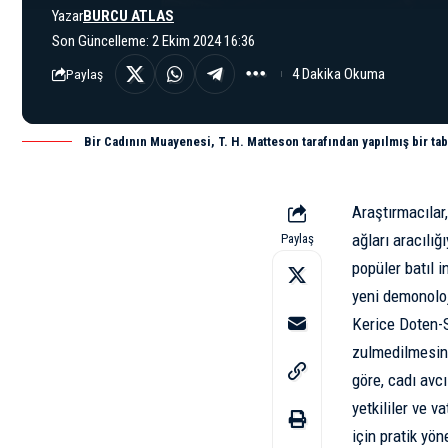
Yazar
BURCU ATLAS
Son Güncelleme: 2 Ekim 2024 16:36
4 Dakika Okuma
Paylaş
Bir Cadının Muayenesi, T. H. Matteson tarafından yapılmış bir tab
Araştırmacılar
ağları aracılı
Paylaş
popüler batıl 
yeni demonoloj
Kerice Doten-S
zulmedilmesine
göre, cadı avcı
yetkililer ve 
için pratik yö