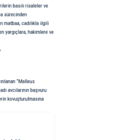
lerin basılı risaleler ve
ma sürecinden
 matbaa, cadılıkla ilgili
den yargıçlara, hakimlere ve
r
yınlanan “Malleus
cadı avcılarının başvuru
lerin kovuşturulmasına