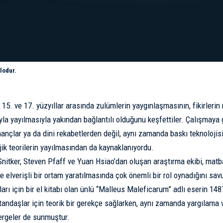
lodur.
, 15. ve 17. yüzyıllar arasında zulümlerin yaygınlaşmasının, fikirleri
ğıyla yayılmasıyla yakından bağlantılı olduğunu keşfettiler. Çalışmay
inançlar ya da dini rekabetlerden değil, aynı zamanda baskı teknolojis
ik teorilerin yayılmasından da kaynaklanıyordu.
nitker, Steven Pfaff ve Yuan Hsiao’dan oluşan araştırma ekibi, matb
 elverişli bir ortam yaratılmasında çok önemli bir rol oynadığını sav
ları için bir el kitabı olan ünlü “Malleus Maleficarum” adlı eserin 14
vatandaşlar için teorik bir gerekçe sağlarken, aynı zamanda yargılama 
nergeler de sunmuştur.