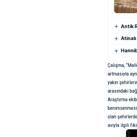
Antik 
Atinal
Hannib
Çalışma, “Mall
artmasıyla ayn
yakın şehirler
arasındaki bağ
Araştırma ekib
benimsenmesini
olan şehirlerd
avıyla ilgili 