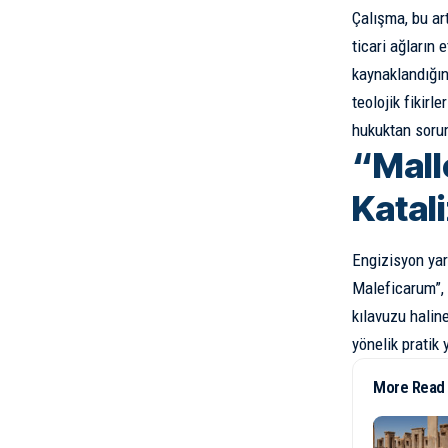
Çalışma, bu art
ticari ağların
kaynaklandığın
teolojik fikirl
hukuktan sorum
“Mall
Katal
Engizisyon yar
Maleficarum”, 
kılavuzu halin
yönelik pratik
More Read