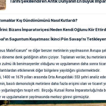
Tarihi Şekillendiren Antik Dünyanın En Büyük İmpar
Romalılar Kış Gündönümünü Nasıl Kutlardı?
ı İrini: Bizans İmparatoriçesi Neden Kendi Oğlunu Kör Ettird
al’ın Saguntum Kuşatması: İkinci Pön Savaşı’nı Tetikleyen
eus Maleficarum” ve diğer benzer metinlerin yayılmasının Avrupa şeh
ı döneme denk geldiğinin altını çiziyor. Toplanan veriler, bu metinle
in zulmü ilk benimseyenler olduğunu ve uygulamanın daha sonra ticari
lantılardan etkilenerek diğer bölgelere yayıldığını göstermektedir.
i, 1400 ve 1679 yılları arasında Orta Avrupa’daki 553 şehri analiz ed
n, basılı demonolojik metinlere daha fazla erişimi olan ve ticaret yol
e yoğunlaştığını tespit etti. Birçoğu Kutsal Roma İmparatorluğu’nda b
fikir ve uygulamaların yayılmasında merkez görevi görmüştür.