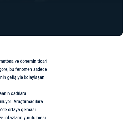
n matbaa ve dönemin ticari
a göre, bu fenomen sadece
inin gelişiyle kolaylaşan
aanın cadılara
unuyor. Araştırmacılara
87’de ortaya çıkması,
ve infazların yürütülmesi