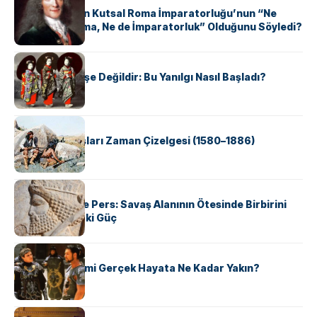
Voltaire Neden Kutsal Roma İmparatorluğu’nun “Ne
Kutsal, Ne Roma, Ne de İmparatorluk” Olduğunu Söyledi?
KÜLTÜR
Geyşalar Fahişe Değildir: Bu Yanılgı Nasıl Başladı?
KÜLTÜR
Apache Savaşları Zaman Çizelgesi (1580–1886)
KÜLTÜR
Antik Yunan ve Pers: Savaş Alanının Ötesinde Birbirini
Şekillendiren İki Güç
KÜLTÜR
‘Gladiator’ Filmi Gerçek Hayata Ne Kadar Yakın?
KÜLTÜR