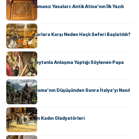
Draco’nun Acımasız Yasaları: Antik Atina’nın İlk Yazılı
Hukuk Kodu
KÜLTÜR
Avrupalı ​​Katharlara Karşı Neden Haçlı Seferi Başlatıldı?
KÜLTÜR
II. Silvester: Şeytanla Anlaşma Yaptığı Söylenen Papa
KÜLTÜR
Ostrogotlar Roma’nın Düşüşünden Sonra İtalya’yı Nasıl
Ele Geçirdi?
KÜLTÜR
Antik Roma’nın Kadın Gladyatörleri
KÜLTÜR