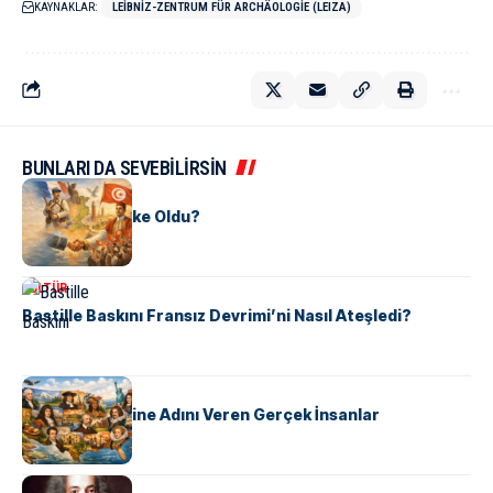
KAYNAKLAR:
LEIBNIZ-ZENTRUM FÜR ARCHÄOLOGIE (LEIZA)
BUNLARI DA SEVEBİLİRSİN
KÜLTÜR
Tunus Nasıl Ülke Oldu?
KÜLTÜR
Bastille Baskını Fransız Devrimi’ni Nasıl Ateşledi?
KÜLTÜR
ABD Eyaletlerine Adını Veren Gerçek İnsanlar
KÜLTÜR