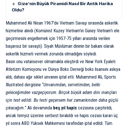
Gize’nin Büyük Piramidi Nasıl Bir Antik Harika
Oldu?
Muhammed Ali Nisan 1967’de Vietnam Savaşı sırasında askerlik
hizmetine alındı ​​(Komünist Kuzey Vietnam’ın Güney Vietnam’ı ele
geçirmesini engellemek için 1957-75 yılları arasında verilen
başarısız bir savaştı). Siyah Müslüman dininin bir bakanı olarak
askerlik hizmeti vermek zorunda olmadığını söyledi.
Basın onu vatansever olmamakla eleştirdi ve New York Eyaleti
Atletizm Komisyonu ve Dünya Boks Derneği boks lisansını askıya
aldı, dahası ağır sıklet unvanını iptal etti. Muhammed Ali, Sports
Illustrated dergisine “
Unvanımdan, servetimden, belki
geleceğimden vazgeçiyorum. Birçok büyük adam dini inançları
için test edildi. Bu testi geçersem her zamankinden daha güçlü
çıkacağım.
” Ali devamında
beş yıl hapis
cezasına çarptırıldı,
ancak temyiz üzerine serbest bırakıldı ve hapis cezası kararı üç
yıl sonra ABD Yüksek Mahkemesi tarafından iptal edildi. Tüm