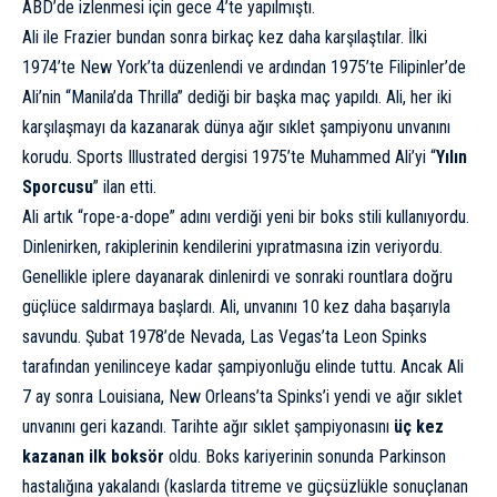
ABD’de izlenmesi için gece 4’te yapılmıştı.
Ali ile Frazier bundan sonra birkaç kez daha karşılaştılar. İlki
1974’te New York’ta düzenlendi ve ardından 1975’te Filipinler’de
Ali’nin “Manila’da Thrilla” dediği bir başka maç yapıldı. Ali, her iki
karşılaşmayı da kazanarak dünya ağır sıklet şampiyonu unvanını
korudu. Sports Illustrated dergisi 1975’te Muhammed Ali’yi “
Yılın
Sporcusu
” ilan etti.
Ali artık “rope-a-dope” adını verdiği yeni bir boks stili kullanıyordu.
Dinlenirken, rakiplerinin kendilerini yıpratmasına izin veriyordu.
Genellikle iplere dayanarak dinlenirdi ve sonraki rountlara doğru
güçlüce saldırmaya başlardı. Ali, unvanını 10 kez daha başarıyla
savundu. Şubat 1978’de Nevada, Las Vegas’ta Leon Spinks
tarafından yenilinceye kadar şampiyonluğu elinde tuttu. Ancak Ali
7 ay sonra Louisiana, New Orleans’ta Spinks’i yendi ve ağır sıklet
unvanını geri kazandı. Tarihte ağır sıklet şampiyonasını
üç kez
kazanan ilk boksör
oldu. Boks kariyerinin sonunda Parkinson
hastalığına yakalandı (kaslarda titreme ve güçsüzlükle sonuçlanan