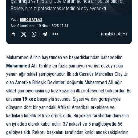
çalınmıştı ve hırsızlığı Joe Martin adında bir polise bildirdi.
Polise, hırsızı pataklamak istediğini söyleyecekti.
Yazar
BURCU ATLAS
Son Güncelleme: 10 Nisan 2025 17:34
10 Dakika Okuma
Muhammed Ali’nin hayatından ve başardıklarından bahsedelim.
Muhammed Ali
, tarihte en fazla şampiyon ve üst düzey rakip
yenen ağır sıklet şampiyonudur. İlk adı Cassius Marcellus Clay Jr.
olan Amerika Birleşik Devletleri doğumlu Muhammed Ali, ağır
sıklet şampiyonasını üç kez kazanan ilk profesyonel boksördür. Bu
unvanını
19 kez
başarıyla savundu. Siyasi ve dini görüşleriyle
dünyanın dört bir yanındaki Afrikalı Amerikalı erkeklere ve
kadınlara liderlik etti ve örnek oldu. Birçokları tarafından dünyanın
en iyi atleti olarak kabul edilir. 37 nakavt ve 5 mağlubiyetle 56
galibiyet aldı. Rekoru başkaları tarafından kırıldı ancak rakiplerinin