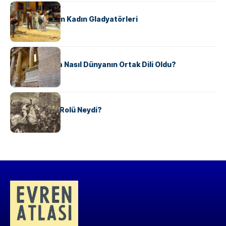
KÜLTÜR
Antik Roma’nın Kadın Gladyatörleri
KÜLTÜR
Antik Yunanca Nasıl Dünyanın Ortak Dili Oldu?
KÜLTÜR
Valdensler’in Rolü Neydi?