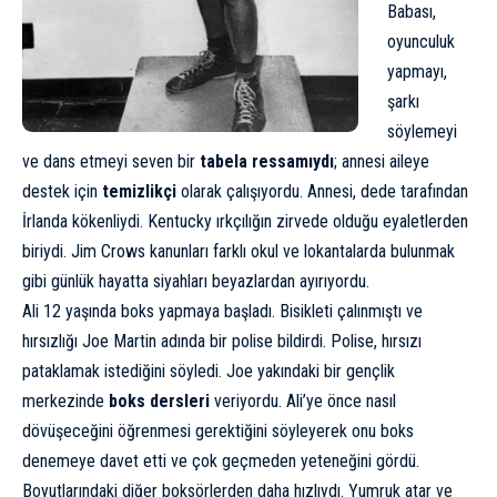
Babası,
oyunculuk
yapmayı,
şarkı
söylemeyi
ve dans etmeyi seven bir
tabela ressamıydı
; annesi aileye
destek için
temizlikçi
olarak çalışıyordu. Annesi, dede tarafından
İrlanda kökenliydi. Kentucky ırkçılığın zirvede olduğu eyaletlerden
biriydi. Jim Crows kanunları farklı okul ve lokantalarda bulunmak
gibi günlük hayatta siyahları beyazlardan ayırıyordu.
Ali 12 yaşında boks yapmaya başladı. Bisikleti çalınmıştı ve
hırsızlığı Joe Martin adında bir polise bildirdi. Polise, hırsızı
pataklamak istediğini söyledi. Joe yakındaki bir gençlik
merkezinde
boks dersleri
veriyordu. Ali’ye önce nasıl
dövüşeceğini öğrenmesi gerektiğini söyleyerek onu boks
denemeye davet etti ve çok geçmeden yeteneğini gördü.
Boyutlarındaki diğer boksörlerden daha hızlıydı. Yumruk atar ve