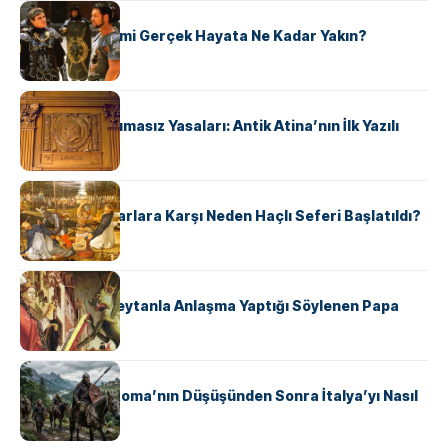
KÜLTÜR
‘Gladiator’ Filmi Gerçek Hayata Ne Kadar Yakın?
KÜLTÜR
Draco’nun Acımasız Yasaları: Antik Atina’nın İlk Yazılı
Hukuk Kodu
KÜLTÜR
Avrupalı ​​Katharlara Karşı Neden Haçlı Seferi Başlatıldı?
KÜLTÜR
II. Silvester: Şeytanla Anlaşma Yaptığı Söylenen Papa
KÜLTÜR
Ostrogotlar Roma’nın Düşüşünden Sonra İtalya’yı Nasıl
Ele Geçirdi?