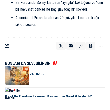
Bir keresinde Sonny Liston’un “ayı gibi” koktuğunu ve “onu
bir hayvanat bahçesine bağışlayacağını” söyledi.
Associated Press tarafından 20. yüzyılın 1 numaralı ağır
sikleti seçildi.
BUNLARI DA SEVEBİLİRSİN
KÜLTÜR
Tunus Nasıl Ülke Oldu?
KÜLTÜR
Bastille Baskını Fransız Devrimi’ni Nasıl Ateşledi?