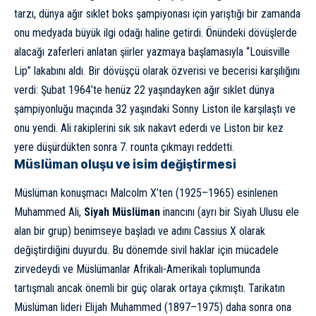
tarzı, dünya ağır sıklet boks şampiyonası için yarıştığı bir zamanda
onu medyada büyük ilgi odağı haline getirdi. Önündeki dövüşlerde
alacağı zaferleri anlatan şiirler yazmaya başlamasıyla “Louisville
Lip” lakabını aldı. Bir dövüşçü olarak özverisi ve becerisi karşılığını
verdi: Şubat 1964’te henüz 22 yaşındayken ağır sıklet dünya
şampiyonluğu maçında 32 yaşındaki Sonny Liston ile karşılaştı ve
onu yendi. Ali rakiplerini sık sık nakavt ederdi ve Liston bir kez
yere düşürdükten sonra 7. rounta çıkmayı reddetti.
Müslüman oluşu ve isim değiştirmesi
Müslüman konuşmacı Malcolm X’ten (1925–1965) esinlenen
Muhammed Ali,
Siyah Müslüman
inancını (ayrı bir Siyah Ulusu ele
alan bir grup) benimseye başladı ve adını Cassius X olarak
değiştirdiğini duyurdu. Bu dönemde sivil haklar için mücadele
zirvedeydi ve Müslümanlar Afrikalı-Amerikalı toplumunda
tartışmalı ancak önemli bir güç olarak ortaya çıkmıştı. Tarikatın
Müslüman lideri Elijah Muhammed (1897–1975) daha sonra ona