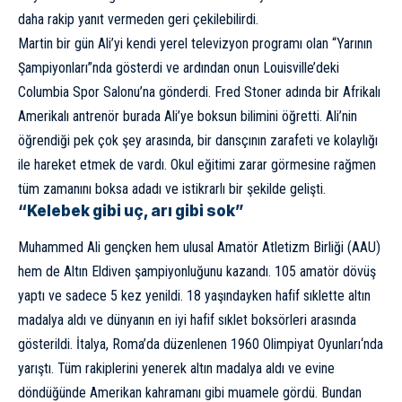
daha rakip yanıt vermeden geri çekilebilirdi.
Martin bir gün Ali’yi kendi yerel televizyon programı olan “Yarının
Şampiyonları”nda gösterdi ve ardından onun Louisville’deki
Columbia Spor Salonu’na gönderdi. Fred Stoner adında bir Afrikalı
Amerikalı antrenör burada Ali’ye boksun bilimini öğretti. Ali’nin
öğrendiği pek çok şey arasında, bir dansçının zarafeti ve kolaylığı
ile hareket etmek de vardı. Okul eğitimi zarar görmesine rağmen
tüm zamanını boksa adadı ve istikrarlı bir şekilde gelişti.
“Kelebek gibi uç, arı gibi sok”
Muhammed Ali gençken hem ulusal Amatör Atletizm Birliği (AAU)
hem de Altın Eldiven şampiyonluğunu kazandı. 105 amatör dövüş
yaptı ve sadece 5 kez yenildi. 18 yaşındayken hafif sıklette altın
madalya aldı ve dünyanın en iyi hafif sıklet boksörleri arasında
gösterildi. İtalya, Roma’da düzenlenen 1960
Olimpiyat Oyunları
‘nda
yarıştı. Tüm rakiplerini yenerek altın madalya aldı ve evine
döndüğünde Amerikan kahramanı gibi muamele gördü. Bundan