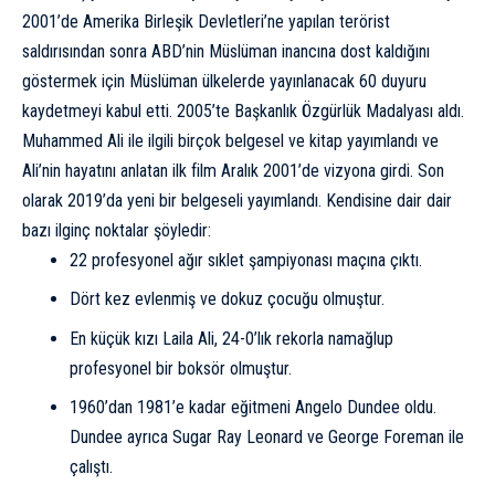
2001’de Amerika Birleşik Devletleri’ne yapılan terörist
saldırısından sonra ABD’nin Müslüman inancına dost kaldığını
göstermek için Müslüman ülkelerde yayınlanacak 60 duyuru
kaydetmeyi kabul etti. 2005’te Başkanlık Özgürlük Madalyası aldı.
Muhammed Ali ile ilgili birçok belgesel ve kitap yayımlandı ve
Ali’nin hayatını anlatan ilk film Aralık 2001’de vizyona girdi. Son
olarak 2019’da yeni bir belgeseli yayımlandı. Kendisine dair dair
bazı ilginç noktalar şöyledir:
22 profesyonel ağır sıklet şampiyonası maçına çıktı.
Dört kez evlenmiş ve dokuz çocuğu olmuştur.
En küçük kızı Laila Ali, 24-0’lık rekorla namağlup
profesyonel bir boksör olmuştur.
1960’dan 1981’e kadar eğitmeni Angelo Dundee oldu.
Dundee ayrıca Sugar Ray Leonard ve George Foreman ile
çalıştı.