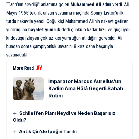
“Tanrı’nın sevdiği” anlamına gelen
Muhammed Ali
adını verdi. Ali,
Mayıs 1965’teki ilk unvan savunma maçında Sonny Liston’u ilk
turda nakavtla yendi. Çoğu kişi Muhammed Ali’nin nakavt getiren
yumruğuna
hayalet yumruk
dedi çünkü o kadar hızlı ve güçlüydü
ki dövüşü izleyen çok az kişi yumruğun atıldığını görebildi. Ali
bundan sonra şampiyonluk unvanını 8 kez daha başarıyla
savunacaktı.
More Read
İmparator Marcus Aurelius’un
Kadim Ama Hâlâ Geçerli Sabah
Rutini
Schlieffen Planı Neydi ve Neden Başarısız
Oldu?
Antik Çin’de İpeğin Tarihi