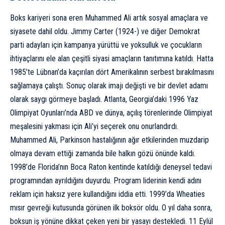
Boks kariyeri sona eren Muhammed Ali artık sosyal amaçlara ve
siyasete dahil oldu. Jimmy Carter (1924-) ve diğer Demokrat
parti adayları için kampanya yürüttü ve yoksulluk ve çocukların
ihtiyaçlarını ele alan çeşitli siyasi amaçların tanıtımına katıldı. Hatta
1985’te Lübnan’da kaçırılan dört Amerikalının serbest bırakılmasını
sağlamaya çalıştı. Sonuç olarak imajı değişti ve bir devlet adamı
olarak saygı görmeye başladı. Atlanta, Georgia’daki 1996 Yaz
Olimpiyat Oyunları’nda ABD ve dünya, açılış törenlerinde Olimpiyat
meşalesini yakması için Ali’yi seçerek onu onurlandırdı.
Muhammed Ali, Parkinson hastalığının ağır etkilerinden muzdarip
olmaya devam ettiği zamanda bile halkın gözü önünde kaldı.
1998’de Florida’nın Boca Raton kentinde katıldığı deneysel tedavi
programından ayrıldığını duyurdu. Program liderinin kendi adını
reklam için haksız yere kullandığını iddia etti. 1999’da Wheaties
mısır gevreği kutusunda görünen ilk boksör oldu. O yıl daha sonra,
boksun iş yönüne dikkat çeken yeni bir yasayı destekledi. 11 Eylül