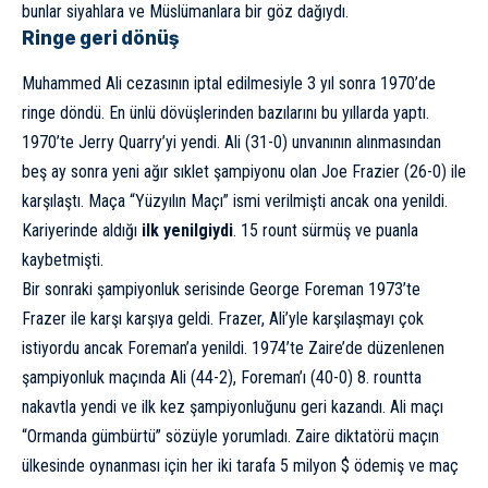
bunlar siyahlara ve Müslümanlara bir göz dağıydı.
Ringe geri dönüş
Muhammed Ali cezasının iptal edilmesiyle 3 yıl sonra 1970’de
ringe döndü. En ünlü dövüşlerinden bazılarını bu yıllarda yaptı.
1970’te Jerry Quarry’yi yendi. Ali (31-0) unvanının alınmasından
beş ay sonra yeni ağır sıklet şampiyonu olan Joe Frazier (26-0) ile
karşılaştı. Maça “Yüzyılın Maçı” ismi verilmişti ancak ona yenildi.
Kariyerinde aldığı
ilk yenilgiydi
. 15 rount sürmüş ve puanla
kaybetmişti.
Bir sonraki şampiyonluk serisinde George Foreman 1973’te
Frazer ile karşı karşıya geldi. Frazer, Ali’yle karşılaşmayı çok
istiyordu ancak Foreman’a yenildi. 1974’te Zaire’de düzenlenen
şampiyonluk maçında Ali (44-2), Foreman’ı (40-0) 8. rountta
nakavtla yendi ve ilk kez şampiyonluğunu geri kazandı. Ali maçı
“Ormanda gümbürtü” sözüyle yorumladı. Zaire diktatörü maçın
ülkesinde oynanması için her iki tarafa 5 milyon $ ödemiş ve maç