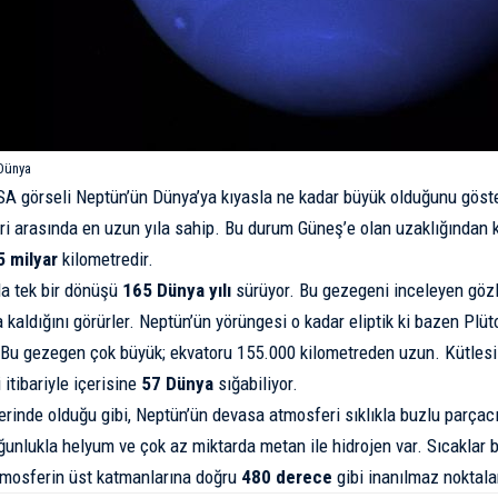
Dünya
A görseli Neptün’ün Dünya’ya kıyasla ne kadar büyük olduğunu göst
i arasında en uzun yıla sahip. Bu durum Güneş’e olan uzaklığından k
5 milyar
kilometredir.
da tek bir dönüşü
165 Dünya yılı
sürüyor. Bu gezegeni inceleyen gözle
 kaldığını görürler. Neptün’ün yörüngesi o kadar eliptik ki bazen Plüt
! Bu gezegen çok büyük; ekvatoru 155.000 kilometreden uzun. Kütlesi
itibariyle içerisine
57 Dünya
sığabiliyor.
erinde olduğu gibi, Neptün’ün devasa atmosferi sıklıkla buzlu parçac
unlukla helyum ve çok az miktarda metan ile hidrojen var. Sıcaklar ba
tmosferin üst katmanlarına doğru
480 derece
gibi inanılmaz noktala