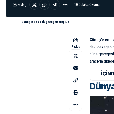
10 Dakika Okuma
Paylaş
Güneş'e en uzak gezegen Neptün
Güneş’e en u
devi gezegen a
Paylaş
cüce gezegenle
aracıyla gideb
İÇİN
Dünya