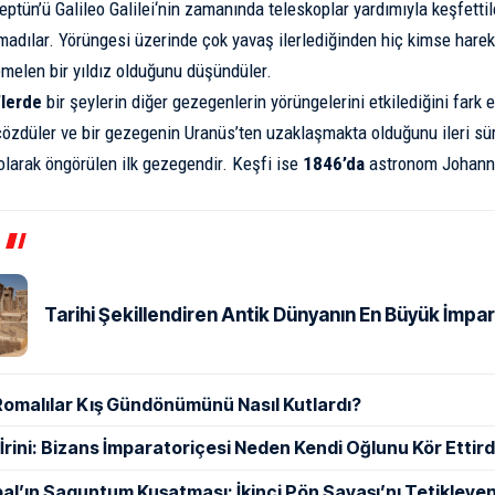
eptün’ü
Galileo Galilei
‘nin zamanında
teleskop
lar yardımıyla keşfetti
adılar. Yörüngesi üzerinde çok yavaş ilerlediğinden hiç kimse hareke
elen bir yıldız olduğunu düşündüler.
lerde
bir şeylerin diğer gezegenlerin yörüngelerini etkilediğini fark e
özdüler ve bir gezegenin Uranüs’ten uzaklaşmakta olduğunu ileri sürd
larak öngörülen ilk gezegendir. Keşfi ise
1846’da
astronom Johann G
Tarihi Şekillendiren Antik Dünyanın En Büyük İmpar
Romalılar Kış Gündönümünü Nasıl Kutlardı?
ı İrini: Bizans İmparatoriçesi Neden Kendi Oğlunu Kör Ettird
al’ın Saguntum Kuşatması: İkinci Pön Savaşı’nı Tetikleyen