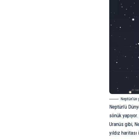
Neptün’ün y
Neptün’ü
Düny
sönük yapıyor. 
Uranüs
gibi, N
yıldız haritası