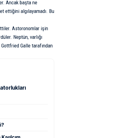
ler. Ancak başta ne
t ettiğini algılayamadı. Bu
ttiler. Astoronomlar işin
üler. Neptün, varlığı
ottfried Galle tarafından
atorlukları
i?
 Kıvılcım