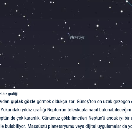
ıldız grafiği
a
‘dan
çıplak gözle
görmek oldukça zor.
Güneş
‘ten en uzak gezegen 
Yukarıdaki yıldız grafiği Neptün’ün teleskopla nasıl bulunabileceğini 
eptün de çok karanlık. Günümüz gökbilimcileri Neptün’ü ancak iyi bir
 ile bulabiliyor. Masaüstü planetaryumu veya dijital uygulamalar da yo