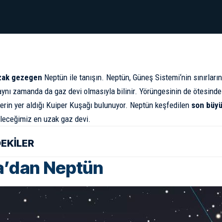
zak gezegen
Neptün ile tanışın. Neptün,
Güneş Sistemi
‘nin sınırları
ynı zamanda da gaz devi olmasıyla bilinir. Yörüngesinin de ötesind
rin yer aldığı
Kuiper Kuşağı
bulunuyor. Neptün keşfedilen
son büy
ileceğimiz en uzak gaz devi.
DEKİLER
’dan Neptün