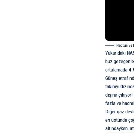
Neptün ve 
Yukarıdaki NAS
buz gezegenler
ortalamada
4.
Güneş etrafın
takımyıldızında
dışına çıkıyor
fazla ve hacmi 
Diğer gaz devl
en üstünde çoğ
altındayken, a