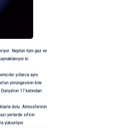
eriyor. Neptün tüm gaz ve
aynaklanıyor ki
mciler yıllarca aynı
on’un yörüngesinin bile
 Dünya’nın 17 katından
ıklarla dolu. Atmosferinin
zı yerlerde sıfırın
ra yükseliyor.