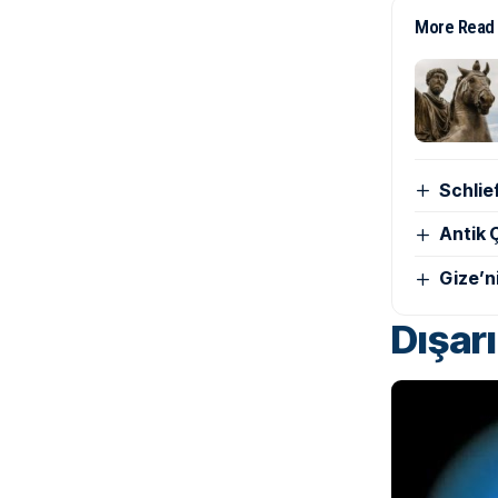
More Read
Schlie
Antik Ç
Gize’n
Dışar