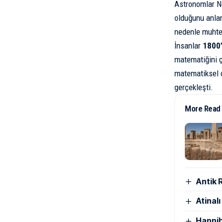
Astronomlar N
olduğunu anlam
nedenle muhtem
İnsanlar
1800’
matematiğini ç
matematiksel o
gerçekleşti.
More Read
Antik 
Atinal
Hannib