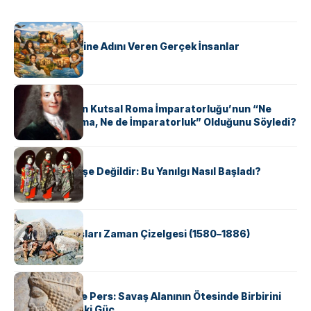
KÜLTÜR
ABD Eyaletlerine Adını Veren Gerçek İnsanlar
KÜLTÜR
Voltaire Neden Kutsal Roma İmparatorluğu’nun “Ne
Kutsal, Ne Roma, Ne de İmparatorluk” Olduğunu Söyledi?
KÜLTÜR
Geyşalar Fahişe Değildir: Bu Yanılgı Nasıl Başladı?
KÜLTÜR
Apache Savaşları Zaman Çizelgesi (1580–1886)
KÜLTÜR
Antik Yunan ve Pers: Savaş Alanının Ötesinde Birbirini
Şekillendiren İki Güç