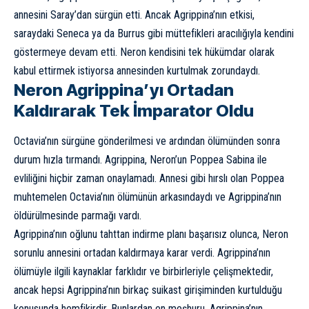
annesini Saray’dan sürgün etti. Ancak Agrippina’nın etkisi,
saraydaki Seneca ya da Burrus gibi müttefikleri aracılığıyla kendini
göstermeye devam etti. Neron kendisini tek hükümdar olarak
kabul ettirmek istiyorsa annesinden kurtulmak zorundaydı.
Neron Agrippina’yı Ortadan
Kaldırarak Tek İmparator Oldu
Octavia’nın sürgüne gönderilmesi ve ardından ölümünden sonra
durum hızla tırmandı. Agrippina, Neron’un Poppea Sabina ile
evliliğini hiçbir zaman onaylamadı. Annesi gibi hırslı olan Poppea
muhtemelen Octavia’nın ölümünün arkasındaydı ve Agrippina’nın
öldürülmesinde parmağı vardı.
Agrippina’nın oğlunu tahttan indirme planı başarısız olunca, Neron
sorunlu annesini ortadan kaldırmaya karar verdi. Agrippina’nın
ölümüyle ilgili kaynaklar farklıdır ve birbirleriyle çelişmektedir,
ancak hepsi Agrippina’nın birkaç suikast girişiminden kurtulduğu
konusunda hemfikirdir. Bunlardan en meşhuru, Agrippina’nın