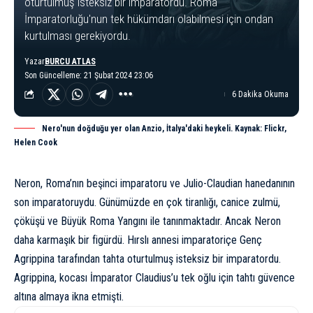
oturtulmuş isteksiz bir imparatordu. Roma
İmparatorluğu'nun tek hükümdarı olabilmesi için ondan
kurtulması gerekiyordu.
Yazar
BURCU ATLAS
Son Güncelleme: 21 Şubat 2024 23:06
6 Dakika Okuma
Nero'nun doğduğu yer olan Anzio, İtalya'daki heykeli. Kaynak: Flickr,
Helen Cook
Neron
, Roma’nın beşinci imparatoru ve Julio-Claudian hanedanının
son imparatoruydu. Günümüzde en çok tiranlığı, canice zulmü,
çöküşü ve
Büyük Roma Yangını
ile tanınmaktadır. Ancak Neron
daha karmaşık bir figürdü. Hırslı annesi imparatoriçe Genç
Agrippina tarafından tahta oturtulmuş isteksiz bir imparatordu.
Agrippina, kocası İmparator Claudius’u tek oğlu için tahtı güvence
altına almaya ikna etmişti.