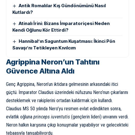
Antik Romalılar Kış Gündönümünü Nasıl
Kutlardı?
Atinalı İrini: Bizans İmparatoriçesi Neden
Kendi Oğlunu Kör Ettirdi?
Hannibal’ın Saguntum Kuşatması: İkinci Pön
Savaşı’nı Tetikleyen Kıvılcım
Agrippina Neron’un Tahtını
Güvence Altına Aldı
Genç Agrippina, Neron’un iktidara gelmesinin arkasındaki itici
güçtü. İmparator Claudius üzerindeki nüfuzunu Nero’nun çıkarlarını
desteklemek ve rakiplerini ortadan kaldırmak için kullandı.
Claudius MS 50 yılında Nero’yu resmen evlat edindikten sonra,
evlatlık oğluna
princeps iuventutis
(gençlerin lideri) unvanını verdi.
Neron halkın karşısına çıkıp konuşmalar yapabiliyor ve gelecekteki
tebaasıyla tanışabiliyordu.