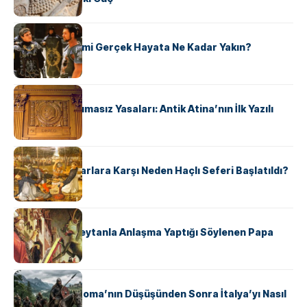
KÜLTÜR
‘Gladiator’ Filmi Gerçek Hayata Ne Kadar Yakın?
KÜLTÜR
Draco’nun Acımasız Yasaları: Antik Atina’nın İlk Yazılı
Hukuk Kodu
KÜLTÜR
Avrupalı ​​Katharlara Karşı Neden Haçlı Seferi Başlatıldı?
KÜLTÜR
II. Silvester: Şeytanla Anlaşma Yaptığı Söylenen Papa
KÜLTÜR
Ostrogotlar Roma’nın Düşüşünden Sonra İtalya’yı Nasıl
Ele Geçirdi?