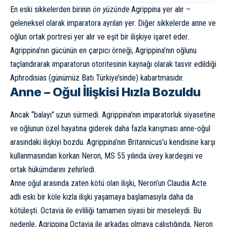
En eski sikkelerden birinin
ön yüzünde
Agrippina yer alır –
geleneksel olarak imparatora ayrılan yer. Diğer sikkelerde anne ve
oğlun ortak portresi yer alır ve eşit bir ilişkiye işaret eder.
Agrippina’nın gücünün en çarpıcı örneği, Agrippina’nın oğlunu
taçlandırarak imparatorun otoritesinin kaynağı olarak tasvir edildiği
Aphrodisias (günümüz Batı Türkiye’sinde) kabartmasıdır.
Anne – Oğul İlişkisi Hızla Bozuldu
Ancak “balayı” uzun sürmedi. Agrippina’nın imparatorluk siyasetine
ve oğlunun özel hayatına giderek daha fazla karışması anne-oğul
arasındaki ilişkiyi bozdu. Agrippina’nın Britannicus’u kendisine karşı
kullanmasından korkan Neron, MS 55 yılında üvey kardeşini ve
ortak hükümdarını zehirledi.
Anne oğul arasında zaten kötü olan ilişki, Neron’un Claudia Acte
adlı eski bir köle kızla ilişki yaşamaya başlamasıyla daha da
kötüleşti. Octavia ile evliliği tamamen siyasi bir meseleydi. Bu
nedenle, Agrippina Octavia ile arkadaş olmaya çalıştığında, Neron