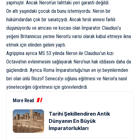
yapmıştır. Ancak Neron’un tahttaki yeri garanti değildi.
On altı yaşındaki çocuk da bunu istemiyordu. Neron bir
hükümdardan çok bir sanatçıydı. Ancak hırslı annesi farklı
düşünüyordu ve amcası ve kocası olan İmparator Claudius’u
yeğeni Britannicus yerine Neron’u varisi olarak kabul etmeye ikna
etmek için elinden geleni yaptı.
Agrippina ayrıca MS 53 yılında Neron ile Claudius’un kızı
Octavia’nın evlenmesini sağlayarak Nero’nun hak iddiasını daha da
güçlendirdi. Ayrıca Roma İmparatorluğu’nun en iyi beyinlerinden
biri olan ünlü filozof Seneca’yı oğlunu eğitmesi ve Neron’a nasıl
yöneteceğini öğretmesi için görevlendirdi.
More Read
Tarihi Şekillendiren Antik
Dünyanın En Büyük
İmparatorlukları