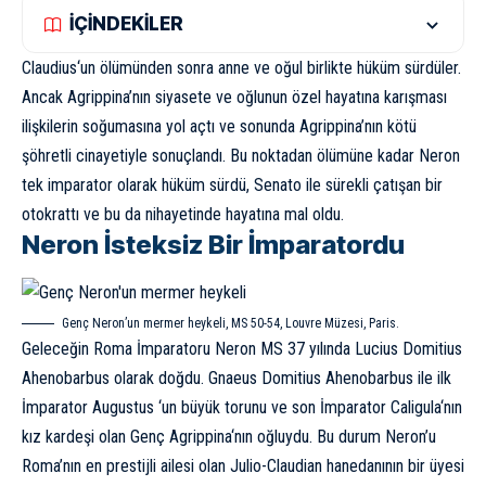
İÇİNDEKİLER
Claudius
‘un ölümünden sonra anne ve oğul birlikte hüküm sürdüler.
Ancak Agrippina’nın siyasete ve oğlunun özel hayatına karışması
ilişkilerin soğumasına yol açtı ve sonunda Agrippina’nın kötü
şöhretli cinayetiyle sonuçlandı. Bu noktadan ölümüne kadar Neron
tek imparator olarak hüküm sürdü, Senato ile sürekli çatışan bir
otokrattı ve bu da nihayetinde hayatına mal oldu.
Neron İsteksiz Bir İmparatordu
Genç Neron’un mermer heykeli, MS 50-54, Louvre Müzesi, Paris.
Geleceğin Roma İmparatoru Neron MS 37 yılında Lucius Domitius
Ahenobarbus olarak doğdu. Gnaeus Domitius Ahenobarbus ile ilk
İmparator
Augustus
‘un büyük torunu ve son İmparator
Caligula
‘nın
kız kardeşi olan
Genç Agrippina
‘nın oğluydu. Bu durum Neron’u
Roma’nın en prestijli ailesi olan Julio-Claudian hanedanının bir üyesi