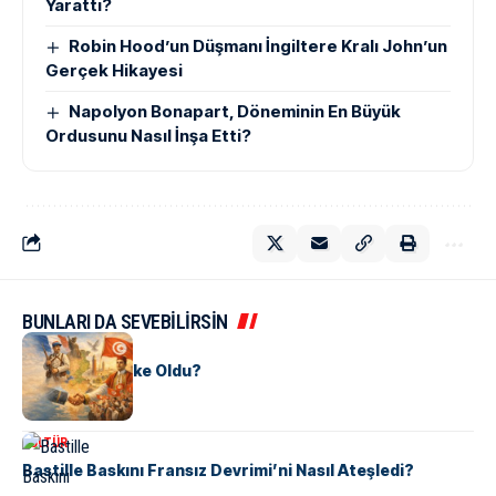
Yarattı?
Robin Hood’un Düşmanı İngiltere Kralı John’un
Gerçek Hikayesi
Napolyon Bonapart, Döneminin En Büyük
Ordusunu Nasıl İnşa Etti?
BUNLARI DA SEVEBİLİRSİN
KÜLTÜR
Tunus Nasıl Ülke Oldu?
KÜLTÜR
Bastille Baskını Fransız Devrimi’ni Nasıl Ateşledi?