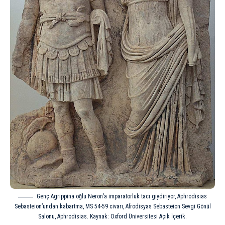
Genç Agrippina oğlu Neron’a imparatorluk tacı giydiriyor, Aphrodisias
Sebasteion’undan kabartma, MS 54-59 civarı, Afrodisyas Sebasteion Sevgi Gönül
Salonu, Aphrodisias. Kaynak: Oxford Üniversitesi Açık İçerik.