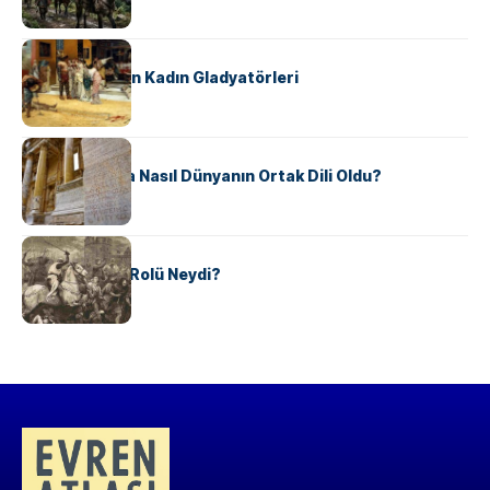
KÜLTÜR
Antik Roma’nın Kadın Gladyatörleri
KÜLTÜR
Antik Yunanca Nasıl Dünyanın Ortak Dili Oldu?
KÜLTÜR
Valdensler’in Rolü Neydi?