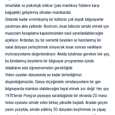
ömürlülük ve psikolojik istikrar (yani mantıksız fobilere karşı
bağışıklık) geliştirmiş olmaları mümkündür.
Onlarınki kadar evrimleşmiş bir kültürün çok büyük bilgisayarlar
yaratması akla yatkındır. Bostrom, insan bilincini simüle etmek için
muazzam hesaplama kapasitesinden nasıl yararlanılabileceğini
açıklıyor. Ardından, bu tür sentetik beyinleri iyi hazırlanmış bir
sanal dünyaya yerleştirmek isteyecek insan sonrası varlıkların
motivasyonlarını değerlendiriyor. Akılda tutulması gereken tek şey,
bu klonlanmış beyinlerin bir bilgisayar programının içinde
olduklarını asla öğrenmemeleri gerektiğidir.
Video oyunları dünyasında ne kadar ilerlediğimizi
düşündüğümüzde, Dünya ölçeğindeki simülasyonların bir gün
bilgisayarda mümkün olabileceğini hayal etmek zor değil. Her şey
1970’lerde Pong’un piyasaya sürüldüğünde bir ekranda 2D masa
tenisi oyununu simüle eden birkaç pikselle başladı. Aradan geçen
yarım yüzyılda, simüle edilmiş 3D dünyaları keşfetmek ve yapay