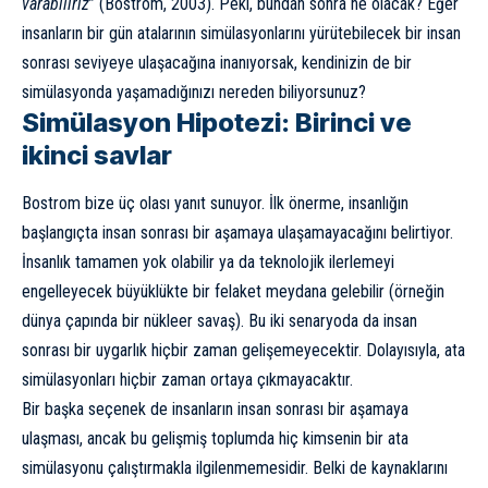
varabiliriz
” (Bostrom, 2003). Peki, bundan sonra ne olacak? Eğer
insanların bir gün atalarının simülasyonlarını yürütebilecek bir insan
sonrası seviyeye ulaşacağına inanıyorsak, kendinizin de bir
simülasyonda yaşamadığınızı nereden biliyorsunuz?
Simülasyon Hipotezi: Birinci ve
ikinci savlar
Bostrom bize üç olası yanıt sunuyor. İlk önerme, insanlığın
başlangıçta insan sonrası bir aşamaya ulaşamayacağını belirtiyor.
İnsanlık tamamen yok olabilir ya da teknolojik ilerlemeyi
engelleyecek büyüklükte bir felaket meydana gelebilir (örneğin
dünya çapında bir nükleer savaş). Bu iki senaryoda da insan
sonrası bir uygarlık hiçbir zaman gelişemeyecektir. Dolayısıyla, ata
simülasyonları hiçbir zaman ortaya çıkmayacaktır.
Bir başka seçenek de insanların insan sonrası bir aşamaya
ulaşması, ancak bu gelişmiş toplumda hiç kimsenin bir ata
simülasyonu çalıştırmakla ilgilenmemesidir. Belki de kaynaklarını