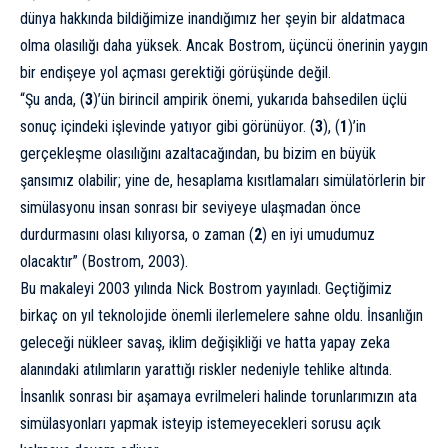
dünya hakkında bildiğimize inandığımız her şeyin bir aldatmaca
olma olasılığı daha yüksek. Ancak Bostrom, üçüncü önerinin yaygın
bir endişeye yol açması gerektiği görüşünde değil.
“Şu anda, (
3
)’ün birincil ampirik önemi, yukarıda bahsedilen üçlü
sonuç içindeki işlevinde yatıyor gibi görünüyor. (
3
), (
1
)’in
gerçekleşme olasılığını azaltacağından, bu bizim en büyük
şansımız olabilir; yine de, hesaplama kısıtlamaları simülatörlerin bir
simülasyonu insan sonrası bir seviyeye ulaşmadan önce
durdurmasını olası kılıyorsa, o zaman (
2
) en iyi umudumuz
olacaktır” (Bostrom, 2003).
Bu makaleyi 2003 yılında Nick Bostrom
yayınladı
. Geçtiğimiz
birkaç on yıl teknolojide önemli ilerlemelere sahne oldu. İnsanlığın
geleceği nükleer savaş, iklim değişikliği ve hatta yapay zeka
alanındaki atılımların yarattığı riskler nedeniyle tehlike altında.
İnsanlık sonrası bir aşamaya evrilmeleri halinde torunlarımızın ata
simülasyonları yapmak isteyip istemeyecekleri sorusu açık