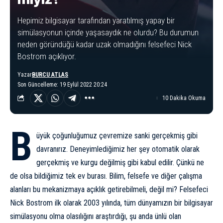
Hepimiz bilgisayar tarafından yaratılmış yapay bir
simülasyonun içinde yaşasaydık ne olurdu? Bu durumun
neden göründüğü kadar uzak olmadığını felsefeci Nick
Bostrom açıklıyor.
Yazar
BURCU ATLAS
Son Güncelleme: 19 Eylül 2022 20:24
10 Dakika Okuma
B
üyük çoğunluğumuz çevremize sanki gerçekmiş gibi
davranırız. Deneyimlediğimiz her şey otomatik olarak
gerçekmiş ve kurgu değilmiş gibi kabul edilir. Çünkü ne
de olsa bildiğimiz tek ev burası. Bilim, felsefe ve diğer çalışma
alanları bu mekanizmaya açıklık getirebilmeli, değil mi? Felsefeci
Nick Bostrom ilk olarak 2003 yılında, tüm dünyamızın bir bilgisayar
simülasyonu olma olasılığını araştırdığı, şu anda ünlü olan