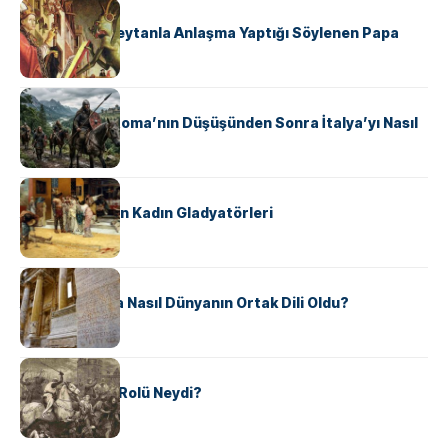
KÜLTÜR
II. Silvester: Şeytanla Anlaşma Yaptığı Söylenen Papa
KÜLTÜR
Ostrogotlar Roma’nın Düşüşünden Sonra İtalya’yı Nasıl
Ele Geçirdi?
KÜLTÜR
Antik Roma’nın Kadın Gladyatörleri
KÜLTÜR
Antik Yunanca Nasıl Dünyanın Ortak Dili Oldu?
KÜLTÜR
Valdensler’in Rolü Neydi?