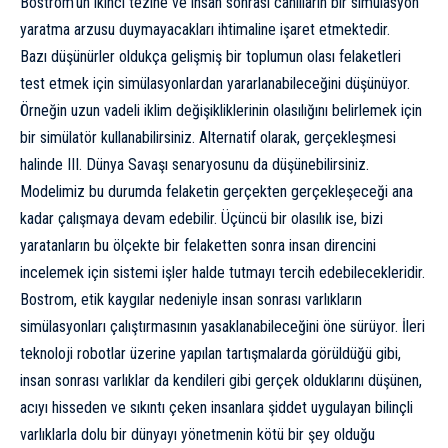
Bostrom’un ikinci tezine ve insan sonrası canlıların bir simülasyon
yaratma arzusu duymayacakları ihtimaline işaret etmektedir.
Bazı düşünürler oldukça gelişmiş bir toplumun olası felaketleri
test etmek için simülasyonlardan yararlanabileceğini düşünüyor.
Örneğin uzun vadeli iklim değişikliklerinin olasılığını belirlemek için
bir simülatör kullanabilirsiniz. Alternatif olarak, gerçekleşmesi
halinde III. Dünya Savaşı senaryosunu da düşünebilirsiniz.
Modelimiz bu durumda felaketin gerçekten gerçekleşeceği ana
kadar çalışmaya devam edebilir. Üçüncü bir olasılık ise, bizi
yaratanların bu ölçekte bir felaketten sonra insan direncini
incelemek için sistemi işler halde tutmayı tercih edebilecekleridir.
Bostrom, etik kaygılar nedeniyle insan sonrası varlıkların
simülasyonları çalıştırmasının yasaklanabileceğini öne sürüyor. İleri
teknoloji robotlar üzerine yapılan tartışmalarda görüldüğü gibi,
insan sonrası varlıklar da kendileri gibi gerçek olduklarını düşünen,
acıyı hisseden ve sıkıntı çeken insanlara şiddet uygulayan bilinçli
varlıklarla dolu bir dünyayı yönetmenin kötü bir şey olduğu