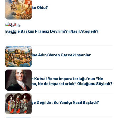
KÜLTÜR
Tunus Nasıl Ülke Oldu?
KÜLTÜR
Bastille Baskını Fransız Devrimi’ni Nasıl Ateşledi?
KÜLTÜR
ABD Eyaletlerine Adını Veren Gerçek İnsanlar
KÜLTÜR
Voltaire Neden Kutsal Roma İmparatorluğu’nun “Ne
Kutsal, Ne Roma, Ne de İmparatorluk” Olduğunu Söyledi?
KÜLTÜR
Geyşalar Fahişe Değildir: Bu Yanılgı Nasıl Başladı?