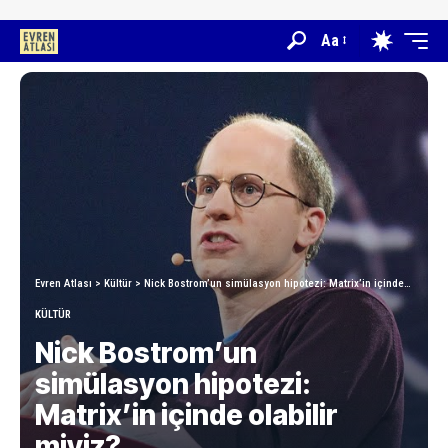
Aa
Evren Atlası
>
Kültür
>
Nick Bostrom’un simülasyon hipotezi: Matrix’in içinde olabilir miyiz?
KÜLTÜR
Nick Bostrom’un
simülasyon hipotezi:
Matrix’in içinde olabilir
miyiz?