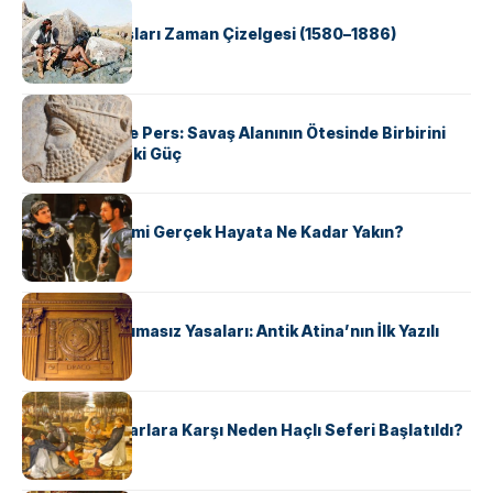
KÜLTÜR
Apache Savaşları Zaman Çizelgesi (1580–1886)
KÜLTÜR
Antik Yunan ve Pers: Savaş Alanının Ötesinde Birbirini
Şekillendiren İki Güç
KÜLTÜR
‘Gladiator’ Filmi Gerçek Hayata Ne Kadar Yakın?
KÜLTÜR
Draco’nun Acımasız Yasaları: Antik Atina’nın İlk Yazılı
Hukuk Kodu
KÜLTÜR
Avrupalı ​​Katharlara Karşı Neden Haçlı Seferi Başlatıldı?