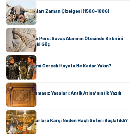
KÜLTÜR
Apache Savaşları Zaman Çizelgesi (1580–1886)
KÜLTÜR
Antik Yunan ve Pers: Savaş Alanının Ötesinde Birbirini
Şekillendiren İki Güç
KÜLTÜR
‘Gladiator’ Filmi Gerçek Hayata Ne Kadar Yakın?
KÜLTÜR
Draco’nun Acımasız Yasaları: Antik Atina’nın İlk Yazılı
Hukuk Kodu
KÜLTÜR
Avrupalı ​​Katharlara Karşı Neden Haçlı Seferi Başlatıldı?