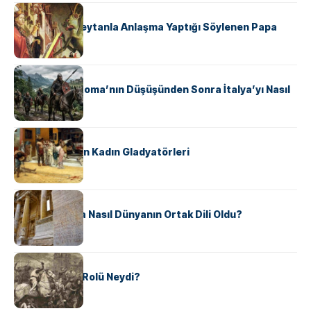
KÜLTÜR
II. Silvester: Şeytanla Anlaşma Yaptığı Söylenen Papa
KÜLTÜR
Ostrogotlar Roma’nın Düşüşünden Sonra İtalya’yı Nasıl
Ele Geçirdi?
KÜLTÜR
Antik Roma’nın Kadın Gladyatörleri
KÜLTÜR
Antik Yunanca Nasıl Dünyanın Ortak Dili Oldu?
KÜLTÜR
Valdensler’in Rolü Neydi?