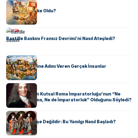
KÜLTÜR
Tunus Nasıl Ülke Oldu?
KÜLTÜR
Bastille Baskını Fransız Devrimi’ni Nasıl Ateşledi?
KÜLTÜR
ABD Eyaletlerine Adını Veren Gerçek İnsanlar
KÜLTÜR
Voltaire Neden Kutsal Roma İmparatorluğu’nun “Ne
Kutsal, Ne Roma, Ne de İmparatorluk” Olduğunu Söyledi?
KÜLTÜR
Geyşalar Fahişe Değildir: Bu Yanılgı Nasıl Başladı?