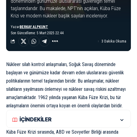
döneminden günümüze uluslararası güvenliğin temel
taşlarındandır. Bu makalede, NPT'nin açıkları, Küba Füze
Krizi ve modern nükleer başlık sayıları inceleniyor.
Yazar
BERKAY ALPKUNT
Son Güncelleme: 5 Mart 2025 22:44
3 Dakika Okuma
Nükleer silah kontrol anlaşmaları, Soğuk Savaş döneminde
başlayan ve günümüze kadar devam eden uluslararası güvenlik
politikalarının temel taşlarından biridir. Bu anlaşmalar, nükleer
silahların yayılmasını önlemeyi ve nükleer savaş riskini azaltmayı
amaçlamaktadır. 1962 yılında yaşanan Küba Füze Krizi, bu tür
anlaşmaların önemini ortaya koyan en önemli olaylardan biridir.
İÇİNDEKİLER
Küba Füze Krizi sırasında, ABD ve Sovyetler Birliği arasında