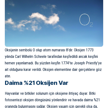
Oksijenin sembolü O olup atom numarası 8’dir. Oksijen 1773
yılında Carl Wilhelm Scheele tarafından keşfedildi ancak keşfini
hemen yayınlamadı. Bu yüzden keşfin 1774’te Joseph Priestly’ye
ait olduğuna karar verildi. Oksijen elementine dair gerçeklere göz
atın.
Daima %21 Oksijen Var
Hayvanlar ve bitkiler solunum için oksijene ihtiyaç duyar. Bitki
fotosentezi oksijen döngüsünü yönlendirir ve havada daima %21
oranında bulunmasını sağlar. Oksijen yaşam için gerekli olsa da,