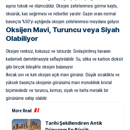
aşırısı toksik ve ölümcüldür. Oksijen zehirlenmesi görme kaybı,
öksürük, kas seğirmesi ve nöbetler yaratır. Gazın oranı normal
basınçta %50’yi aştığında oksijen zehirlenmesi meydana geliyor.
Oksijen Mavi, Turuncu veya Siyah
Olabiliyor
Oksijen renksiz, kokusuz ve tatsızdır. Sıvılaştırılmış havanın
kademeli damıtılmasıyla saflaştırılabilir. Su, silika ve karbon dioksit
gibi birçok bileşikte oksijen bulunuyor.
Ancak sıvı ve katı oksijen açık mavi görünür. Düşük sıcaklıkta ve
yüksek basınçta oksijenin görünümü mavi monoklinik kristal
biçimindedir ve turuncu, kırmızı, siyah ve hatta metalik bir
görünüme sahip olabilir.
More Read
Tarihi Şekillendiren Antik
Dünyanın En Büyük