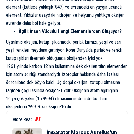
element (kütlece yaklaşık %47) ve evrendeki en yaygın üçüncü
element. Yıldızlar uzaydaki hidrojen ve helyumu yaktıkça oksijen
evrende daha bol hale geliyor.
İlgili:
İnsan Vücudu Hangi Elementlerden Oluşuyor?
Uyarılmış oksijen,
kutup ışıkları
ndaki parlak kırmızı, yeşil ve sarı-
yeşil renkleri meydana getiriyor. Konu Dünya’da parlak ve renkli
kutup ışıkları üretmek olduğunda oksijenden iyisi yok.
1961 yılında karbon 12’nin kullanımına dek oksijen tüm elementler
için atom ağırlığı standardıydı. İzotoplar hakkında daha fazlası
öğrenilene dek böyle kaldı. Üç doğal oksijen izotopu olmasına
rağmen çoğu aslında oksijen-16’dır. Oksijenin atom ağırlığının
16’ya çok yakın (15,9994) olmasının nedeni de bu. Tüm
oksijenlerin %99,76’sı oksijen-16’dır.
More Read
İmparator Marcus Aurelius’un