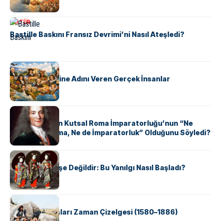
KÜLTÜR
Bastille Baskını Fransız Devrimi’ni Nasıl Ateşledi?
KÜLTÜR
ABD Eyaletlerine Adını Veren Gerçek İnsanlar
KÜLTÜR
Voltaire Neden Kutsal Roma İmparatorluğu’nun “Ne
Kutsal, Ne Roma, Ne de İmparatorluk” Olduğunu Söyledi?
KÜLTÜR
Geyşalar Fahişe Değildir: Bu Yanılgı Nasıl Başladı?
KÜLTÜR
Apache Savaşları Zaman Çizelgesi (1580–1886)