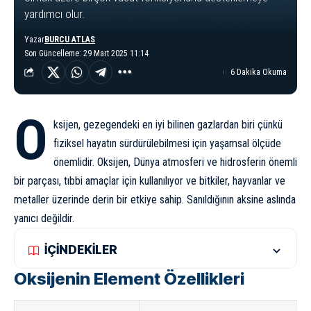
yardımcı olur.
Yazar
BURCU ATLAS
Son Güncelleme: 29 Mart 2025 11:14
6 Dakika Okuma
O
ksijen, gezegendeki en iyi bilinen gazlardan biri çünkü
fiziksel hayatın sürdürülebilmesi için yaşamsal ölçüde
önemlidir. Oksijen,
Dünya
atmosfer
i ve hidrosferin önemli
bir parçası, tıbbi amaçlar için kullanılıyor ve bitkiler, hayvanlar ve
metaller üzerinde derin bir etkiye sahip. Sanıldığının aksine aslında
yanıcı değildir.
İÇİNDEKİLER
Oksijenin Element Özellikleri