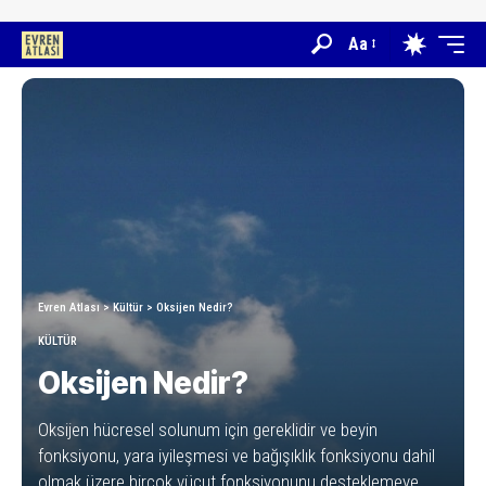
Aa
Evren Atlası
>
Kültür
>
Oksijen Nedir?
KÜLTÜR
Oksijen Nedir?
Oksijen hücresel solunum için gereklidir ve beyin
fonksiyonu, yara iyileşmesi ve bağışıklık fonksiyonu dahil
olmak üzere birçok vücut fonksiyonunu desteklemeye