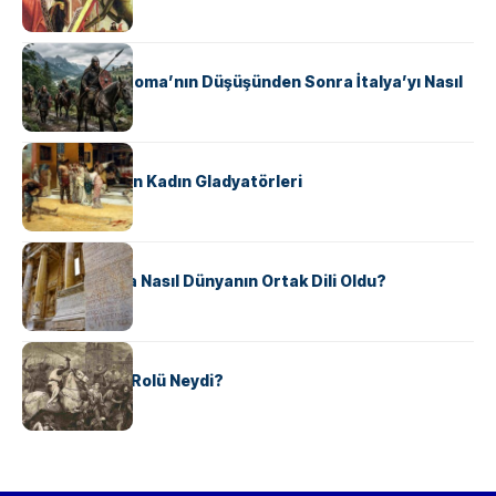
KÜLTÜR
Ostrogotlar Roma’nın Düşüşünden Sonra İtalya’yı Nasıl
Ele Geçirdi?
KÜLTÜR
Antik Roma’nın Kadın Gladyatörleri
KÜLTÜR
Antik Yunanca Nasıl Dünyanın Ortak Dili Oldu?
KÜLTÜR
Valdensler’in Rolü Neydi?