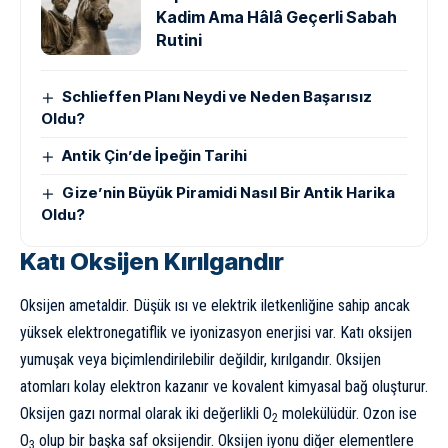
Kadim Ama Hâlâ Geçerli Sabah
Rutini
Schlieffen Planı Neydi ve Neden Başarısız
Oldu?
Antik Çin’de İpeğin Tarihi
Gize’nin Büyük Piramidi Nasıl Bir Antik Harika
Oldu?
Katı Oksijen Kırılgandır
Oksijen ametaldir. Düşük ısı ve elektrik iletkenliğine sahip ancak
yüksek elektronegatiflik ve iyonizasyon enerjisi var. Katı oksijen
yumuşak veya biçimlendirilebilir değildir, kırılgandır. Oksijen
atomları kolay elektron kazanır ve kovalent kimyasal bağ oluşturur.
Oksijen gazı normal olarak iki değerlikli O
molekülüdür. Ozon ise
2
O
olup bir başka saf oksijendir. Oksijen iyonu diğer elementlere
3