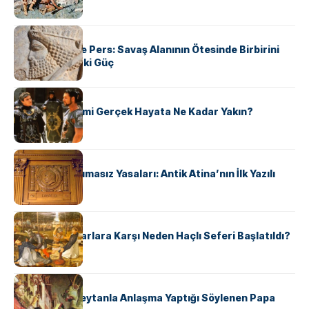
KÜLTÜR
Antik Yunan ve Pers: Savaş Alanının Ötesinde Birbirini
Şekillendiren İki Güç
KÜLTÜR
‘Gladiator’ Filmi Gerçek Hayata Ne Kadar Yakın?
KÜLTÜR
Draco’nun Acımasız Yasaları: Antik Atina’nın İlk Yazılı
Hukuk Kodu
KÜLTÜR
Avrupalı ​​Katharlara Karşı Neden Haçlı Seferi Başlatıldı?
KÜLTÜR
II. Silvester: Şeytanla Anlaşma Yaptığı Söylenen Papa