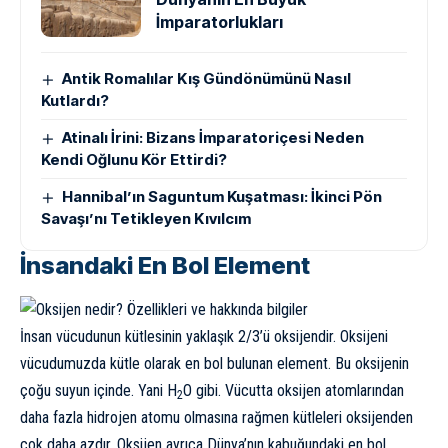
İmparatorlukları
Antik Romalılar Kış Gündönümünü Nasıl
Kutlardı?
Atinalı İrini: Bizans İmparatoriçesi Neden
Kendi Oğlunu Kör Ettirdi?
Hannibal’ın Saguntum Kuşatması: İkinci Pön
Savaşı’nı Tetikleyen Kıvılcım
İnsandaki En Bol Element
İnsan vücudunun kütlesinin yaklaşık 2/3’ü oksijendir. Oksijeni
vücudumuzda kütle olarak en bol bulunan element. Bu oksijenin
çoğu suyun içinde. Yani H
O gibi. Vücutta oksijen atomlarından
2
daha fazla hidrojen atomu olmasına rağmen kütleleri oksijenden
çok daha azdır. Oksijen ayrıca Dünya’nın kabuğundaki en bol