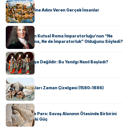
KÜLTÜR
ABD Eyaletlerine Adını Veren Gerçek İnsanlar
KÜLTÜR
Voltaire Neden Kutsal Roma İmparatorluğu’nun “Ne
Kutsal, Ne Roma, Ne de İmparatorluk” Olduğunu Söyledi?
KÜLTÜR
Geyşalar Fahişe Değildir: Bu Yanılgı Nasıl Başladı?
KÜLTÜR
Apache Savaşları Zaman Çizelgesi (1580–1886)
KÜLTÜR
Antik Yunan ve Pers: Savaş Alanının Ötesinde Birbirini
Şekillendiren İki Güç