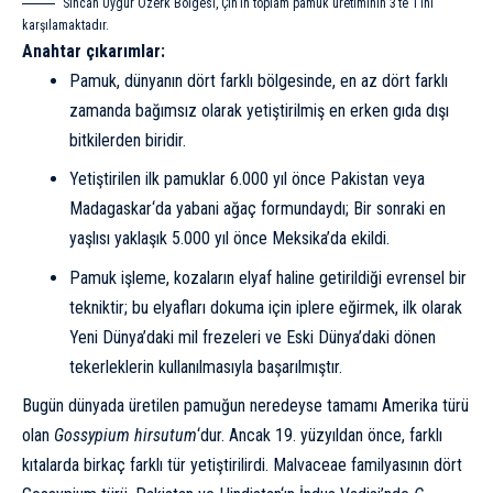
Sincan Uygur Özerk Bölgesi, Çin’in toplam pamuk üretiminin 3’te 1’ini
karşılamaktadır.
Anahtar çıkarımlar:
Pamuk, dünyanın dört farklı bölgesinde, en az dört farklı
zamanda bağımsız olarak yetiştirilmiş en erken gıda dışı
bitkilerden biridir.
Yetiştirilen ilk pamuklar 6.000 yıl önce
Pakistan
veya
Madagaskar
‘da yabani ağaç formundaydı; Bir sonraki en
yaşlısı yaklaşık 5.000 yıl önce Meksika’da ekildi.
Pamuk işleme, kozaların elyaf haline getirildiği evrensel bir
tekniktir; bu elyafları dokuma için iplere eğirmek, ilk olarak
Yeni Dünya’daki mil frezeleri ve Eski Dünya’daki dönen
tekerleklerin kullanılmasıyla başarılmıştır.
Bugün dünyada üretilen pamuğun neredeyse tamamı Amerika türü
olan
Gossypium hirsutum
‘dur. Ancak 19. yüzyıldan önce, farklı
kıtalarda birkaç farklı tür yetiştirilirdi. Malvaceae familyasının dört