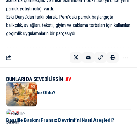
alanlarda çömlekçilik ve mısır ekiminden 1.00-1.500 yıl önce yerli
pamuk yetiştiriciliği vardı.
Eski Dünya’dan farklı olarak, Peru’daki pamuk başlangıçta
balıkçılık, av ağları, tekstil, giyim ve saklama torbaları için kullanılan
geçimlik uygulamaların bir parçasıydı.
BUNLARI DA SEVEBİLİRSİN
KÜLTÜR
Tunus Nasıl Ülke Oldu?
KÜLTÜR
Bastille Baskını Fransız Devrimi’ni Nasıl Ateşledi?