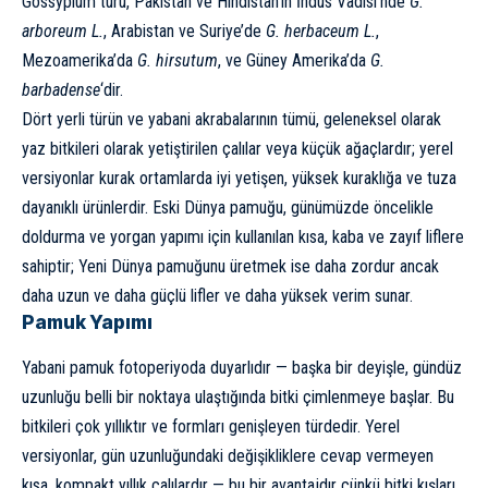
Gossypium türü, Pakistan ve
Hindistan
‘ın İndus Vadisi’nde
G.
arboreum L.
, Arabistan ve Suriye’de
G. herbaceum L.
,
Mezoamerika’da
G. hirsutum
, ve Güney Amerika’da
G.
barbadense
‘dir.
Dört yerli türün ve yabani akrabalarının tümü, geleneksel olarak
yaz bitkileri olarak yetiştirilen çalılar veya küçük ağaçlardır; yerel
versiyonlar kurak ortamlarda iyi yetişen, yüksek kuraklığa ve tuza
dayanıklı ürünlerdir. Eski Dünya pamuğu, günümüzde öncelikle
doldurma ve yorgan yapımı için kullanılan kısa, kaba ve zayıf liflere
sahiptir; Yeni Dünya pamuğunu üretmek ise daha zordur ancak
daha uzun ve daha güçlü lifler ve daha yüksek verim sunar.
Pamuk Yapımı
Yabani pamuk fotoperiyoda duyarlıdır — başka bir deyişle, gündüz
uzunluğu belli bir noktaya ulaştığında bitki çimlenmeye başlar. Bu
bitkileri çok yıllıktır ve formları genişleyen türdedir. Yerel
versiyonlar, gün uzunluğundaki değişikliklere cevap vermeyen
kısa, kompakt yıllık çalılardır — bu bir avantajdır çünkü bitki kışları