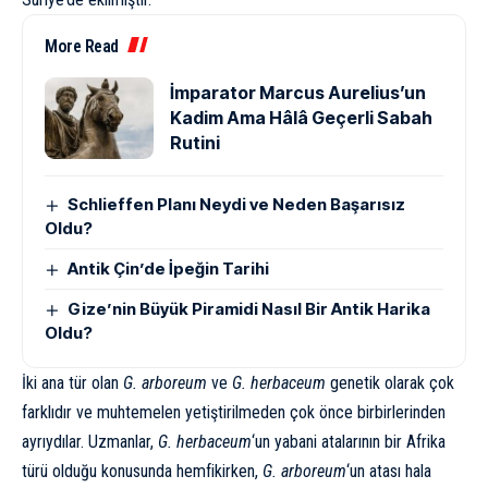
More Read
İmparator Marcus Aurelius’un
Kadim Ama Hâlâ Geçerli Sabah
Rutini
Schlieffen Planı Neydi ve Neden Başarısız
Oldu?
Antik Çin’de İpeğin Tarihi
Gize’nin Büyük Piramidi Nasıl Bir Antik Harika
Oldu?
İki ana tür olan
G. arboreum
ve
G. herbaceum
genetik olarak çok
farklıdır ve muhtemelen yetiştirilmeden çok önce birbirlerinden
ayrıydılar. Uzmanlar,
G. herbaceum
‘un yabani atalarının bir Afrika
türü olduğu konusunda hemfikirken,
G. arboreum
‘un atası hala