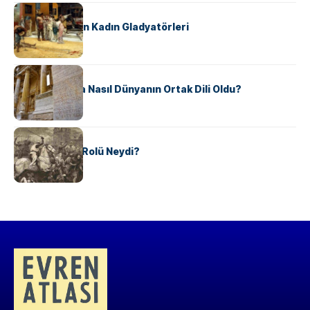
KÜLTÜR
Antik Roma’nın Kadın Gladyatörleri
KÜLTÜR
Antik Yunanca Nasıl Dünyanın Ortak Dili Oldu?
KÜLTÜR
Valdensler’in Rolü Neydi?