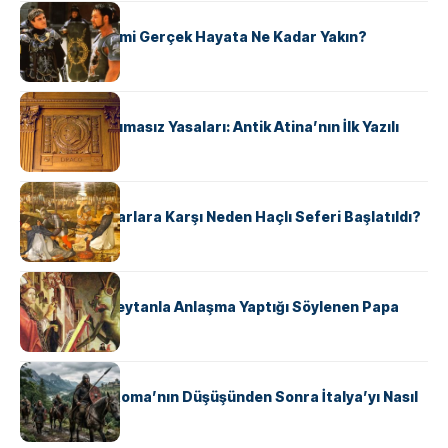
KÜLTÜR
‘Gladiator’ Filmi Gerçek Hayata Ne Kadar Yakın?
KÜLTÜR
Draco’nun Acımasız Yasaları: Antik Atina’nın İlk Yazılı
Hukuk Kodu
KÜLTÜR
Avrupalı ​​Katharlara Karşı Neden Haçlı Seferi Başlatıldı?
KÜLTÜR
II. Silvester: Şeytanla Anlaşma Yaptığı Söylenen Papa
KÜLTÜR
Ostrogotlar Roma’nın Düşüşünden Sonra İtalya’yı Nasıl
Ele Geçirdi?