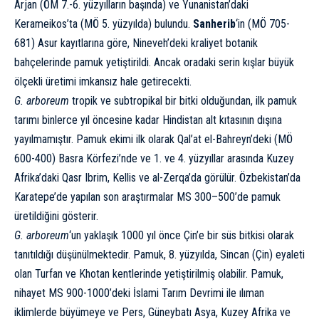
Arjan (ÖM 7.-6. yüzyılların başında) ve Yunanistan’daki
Kerameikos’ta (MÖ 5. yüzyılda) bulundu.
Sanherib
‘in (MÖ 705-
681) Asur kayıtlarına göre, Nineveh’deki kraliyet botanik
bahçelerinde pamuk yetiştirildi. Ancak oradaki serin kışlar büyük
ölçekli üretimi imkansız hale getirecekti.
G. arboreum
tropik ve subtropikal bir bitki olduğundan, ilk pamuk
tarımı binlerce yıl öncesine kadar Hindistan alt kıtasının dışına
yayılmamıştır. Pamuk ekimi ilk olarak Qal’at el-Bahreyn’deki (MÖ
600-400) Basra Körfezi’nde ve 1. ve 4. yüzyıllar arasında Kuzey
Afrika’daki Qasr Ibrim, Kellis ve al-Zerqa’da görülür.
Özbekistan
’da
Karatepe’de yapılan son araştırmalar MS 300–500’de pamuk
üretildiğini gösterir.
G. arboreum
‘un yaklaşık 1000 yıl önce Çin’e bir süs bitkisi olarak
tanıtıldığı düşünülmektedir. Pamuk, 8. yüzyılda, Sincan (Çin) eyaleti
olan Turfan ve Khotan kentlerinde yetiştirilmiş olabilir. Pamuk,
nihayet MS 900-1000’deki İslami Tarım Devrimi ile ılıman
iklimlerde büyümeye ve Pers, Güneybatı Asya, Kuzey Afrika ve