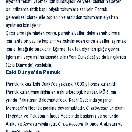
elyafları tekstil yapmak için kullanışlıdır ve yerel olanlar nispeten
bol miktarda tiftik kaplı büyük tohumlara sahiptir. Pamuk
geleneksel olarak elle toplanır ve ardından tohumların elyaftan
ayrılması için işlenir.
Çırçırlama işleminden sonra, pamuk elyafları daha esnek olması
için tahta bir yay ile kaplanır ve bükülmeden önce elyafları ayırmak
için el tarağı ile taraklanır. Eğirme, tek tek elyafları ipliğe çevirir.
İşlem mil veya mil halkasında elle (Yeni Dünya’da) ya da bir çıkrıkla
(Eski Dünya’da) yapılabilir.
Eski Dünya’da Pamuk
Pamuk ilk kez Eski Dünya’da yaklaşık 7.000 yıl önce kullanıldı;
Pamuk kullanımına ilişkin en eski arkeolojik kanıtlar, MÖ 6. bin
yılında Pakistan’ın Balochistan’daki Kachi Ovası’nda yaşanan
Mehrgarh’ın Neolitik işgaline dayanmaktadır.
G. arboreum
‘un ekimi
Hindistan ve Pakistan’ın İndus Vadisi’nde başlamış ve sonunda
Afrika ve Asya’ya yayılmıştır.
G. herbaceum
ilk önce Arabistan ve
Suriye’de ekilmiştir.