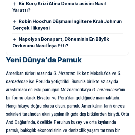
Bir Borç Krizi Atina Demokrasisini Nasıl
Yarattı?
Robin Hood’un Düşmanı İngiltere Kralı John’un
Gerçek Hikayesi
Napolyon Bonapart, Döneminin En Büyük
Ordusunu Nasıl İnşa Etti?
Yeni Dünya’da Pamuk
Amerikan türleri arasında
G. hirsutum
ilk kez Meksika’da ve
G.
barbadense
ise Peru’da yetiştirildi. Bununla birlikte az sayıda
araştırmacı en eski pamuğun Mezoamerika’ya
G. barbadense
’nin
bir formu olarak Ekvator ve Peru’dan geldiğinde inanmaktadır.
Hangi hikaye doğru olursa olsun, pamuk, Amerika’nın tarih öncesi
sakinleri tarafından ekini yapılan ilk gıda dışı bitkilerden biriydi. Orta
And Dağları’nda, özellikle Peru’nun kuzey ve orta kıyılarında
pamuk, balıkçılık ekonomisinin ve denizcilik yaşam tarzının bir