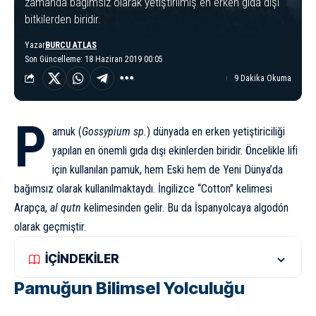
zamanda bağımsız olarak yetiştirilmiş en erken gıda dışı
bitkilerden biridir.
Yazar
BURCU ATLAS
Son Güncelleme: 18 Haziran 2019 00:05
9 Dakika Okuma
P
amuk (
Gossypium sp.
) dünyada en erken yetiştiriciliği
yapılan en önemli gıda dışı ekinlerden biridir. Öncelikle lifi
için kullanılan pamuk, hem Eski hem de Yeni Dünya’da
bağımsız olarak kullanılmaktaydı. İngilizce “Cotton” kelimesi
Arapça,
al qutn
kelimesinden gelir. Bu da İspanyolcaya algodón
olarak geçmiştir.
İÇİNDEKİLER
Pamuğun Bilimsel Yolculuğu