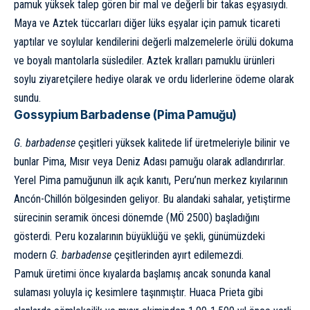
pamuk yüksek talep gören bir mal ve değerli bir takas eşyasıydı.
Maya ve Aztek tüccarları diğer lüks eşyalar için pamuk ticareti
yaptılar ve soylular kendilerini değerli malzemelerle örülü dokuma
ve boyalı mantolarla süslediler. Aztek kralları pamuklu ürünleri
soylu ziyaretçilere hediye olarak ve ordu liderlerine ödeme olarak
sundu.
Gossypium Barbadense (Pima Pamuğu)
G. barbadense
çeşitleri yüksek kalitede lif üretmeleriyle bilinir ve
bunlar Pima, Mısır veya Deniz Adası pamuğu olarak adlandırırlar.
Yerel Pima pamuğunun ilk açık kanıtı, Peru’nun merkez kıyılarının
Ancón-Chillón bölgesinden geliyor. Bu alandaki sahalar, yetiştirme
sürecinin seramik öncesi dönemde (MÖ 2500) başladığını
gösterdi. Peru kozalarının büyüklüğü ve şekli, günümüzdeki
modern
G. barbadense
çeşitlerinden ayırt edilemezdi.
Pamuk üretimi önce kıyalarda başlamış ancak sonunda kanal
sulaması yoluyla iç kesimlere taşınmıştır. Huaca Prieta gibi