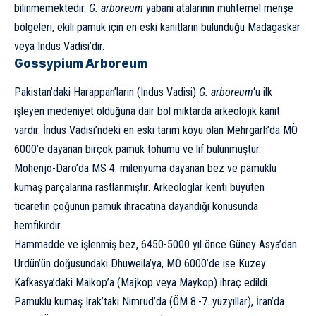
bilinmemektedir.
G. arboreum
yabani atalarının muhtemel menşe
bölgeleri, ekili pamuk için en eski kanıtların bulunduğu Madagaskar
veya Indus Vadisi’dir.
Gossypium Arboreum
Pakistan’daki Harappan’ların (Indus Vadisi)
G. arboreum
‘u ilk
işleyen medeniyet olduğuna dair bol miktarda arkeolojik kanıt
vardır. İndus Vadisi’ndeki en eski tarım köyü olan Mehrgarh’da MÖ
6000’e dayanan birçok pamuk tohumu ve lif bulunmuştur.
Mohenjo-Daro’da MS 4. milenyuma dayanan bez ve pamuklu
kumaş parçalarına rastlanmıştır. Arkeologlar kenti büyüten
ticaretin çoğunun pamuk ihracatına dayandığı konusunda
hemfikirdir.
Hammadde ve işlenmiş bez, 6450-5000 yıl önce Güney Asya’dan
Ürdün’ün doğusundaki Dhuweila’ya, MÖ 6000’de ise Kuzey
Kafkasya’daki Maikop’a (Majkop veya Maykop) ihraç edildi.
Pamuklu kumaş Irak’taki Nimrud’da (ÖM 8.-7. yüzyıllar), İran’da