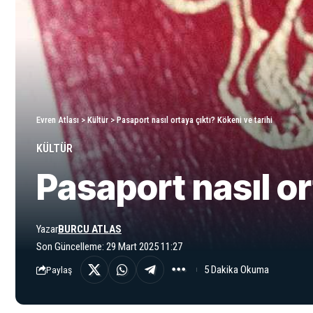
Evren Atlası
>
Kültür
>
Pasaport nasıl ortaya çıktı? Kökeni ve tarihi
KÜLTÜR
Pasaport nasıl or
Yazar
BURCU ATLAS
Son Güncelleme: 29 Mart 2025 11:27
5 Dakika Okuma
Paylaş