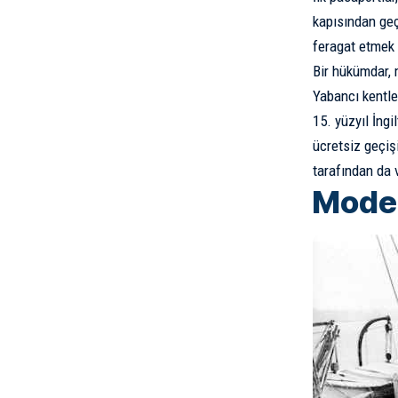
kapısından geç
feragat etmek i
Bir hükümdar, m
Yabancı kentle
15. yüzyıl İngi
ücretsiz geçişi
tarafından da 
Moder