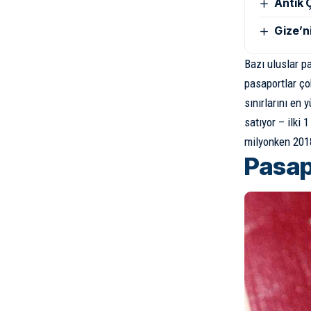
Antik Ç
Gize’n
Bazı uluslar p
pasaportlar ço
sınırlarını en 
satıyor – ilki 
milyonken 2018
Pasap