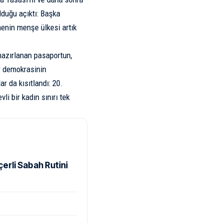
lduğu açıktı: Başka
menin menşe ülkesi artık
hazırlanan pasaportun,
ir demokrasinin
r da kısıtlandı: 20.
li bir kadın sınırı tek
rli Sabah Rutini