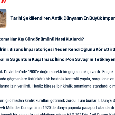
Tarihi Şekillendiren Antik Dünyanın En Büyük İmpar
Romalılar Kış Gündönümünü Nasıl Kutlardı?
ı İrini: Bizans İmparatoriçesi Neden Kendi Oğlunu Kör Ettird
al’ın Saguntum Kuşatması: İkinci Pön Savaşı’nı Tetikleyen
ik Devletleri’nde 1900’e doğru sürekli bir göçmen akışı vardı. En çok
rada göçmenlere üstünkörü bir hastalık kontrolü yapılır, sorgulanır v
larına izin verilirdi. Henüz küresel bir kimlik tanımlama standardı o
 birliği olmadan kimlik kuralları getirmek zordu. Tüm bunlar I. Dünya S
vli Milletler Cemiyeti’nin 1920’de dünya çapında pasaport standardı 
 önemli bir siyasi fırsat olduğunu gören ABD 1921’de Acil Durum Kot