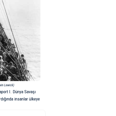
vin Lewick)
aport I. Dünya Savaşı
rdığında insanlar ülkeye