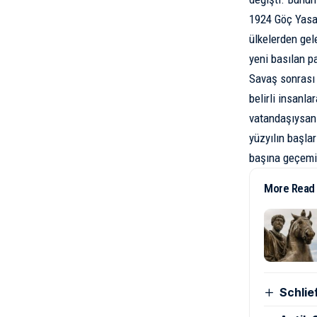
1924 Göç Yasas
ülkelerden gel
yeni basılan p
Savaş sonrası 
belirli insanl
vatandaşıysanı
yüzyılın başlar
başına geçemi
More Read
Schlie