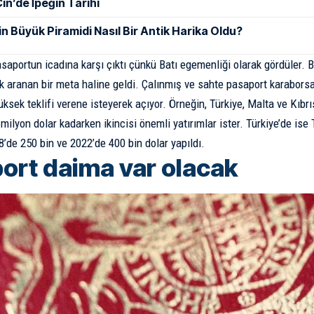
in’de İpeğin Tarihi
in Büyük Piramidi Nasıl Bir Antik Harika Oldu?
asaportun icadına karşı çıktı çünkü Batı egemenliği olarak gördüler. 
k aranan bir meta haline geldi. Çalınmış ve sahte pasaport karaborsa
yüksek teklifi verene isteyerek açıyor. Örneğin, Türkiye, Malta ve Kıbrı
1 milyon dolar kadarken ikincisi önemli yatırımlar ister. Türkiye’de ise
’de 250 bin ve 2022’de 400 bin dolar yapıldı.
ort daima var olacak