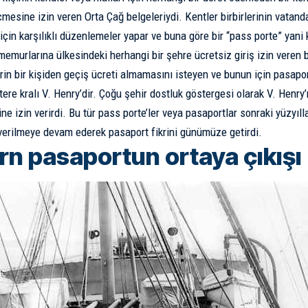
mesine izin veren Orta Çağ belgeleriydi. Kentler birbirlerinin vatanda
çin karşılıklı düzenlemeler yapar ve buna göre bir “pass porte” yani k
emurlarına ülkesindeki herhangi bir şehre ücretsiz giriş izin veren bi
rin bir kişiden geçiş ücreti almamasını isteyen ve bunun için pasapor
ltere kralı V. Henry’dir. Çoğu şehir dostluk göstergesi olarak V. Henry
ne izin verirdi. Bu tür pass porte’ler veya pasaportlar sonraki yüzyıl
verilmeye devam ederek pasaport fikrini günümüze getirdi.
n pasaportun ortaya çıkışı