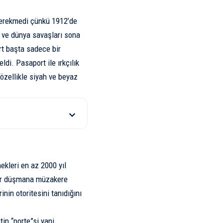
gerekmedi çünkü 1912’de
ı ve dünya savaşları sona
t başta sadece bir
ldi. Pasaport ile ırkçılık
özellikle siyah ve beyaz
ekleri en az 2000 yıl
ir düşmana müzakere
rinin otoritesini tanıdığını
tin “porte”si yani