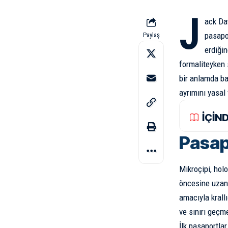
J
ack Da
pasapor
Paylaş
erdiği
formaliteyken s
bir anlamda ba
ayrımını yasal 
İÇİN
Pasap
Mikroçipi, hol
öncesine uzana
amacıyla krallı
ve sınırı geçm
İlk pasaportlar