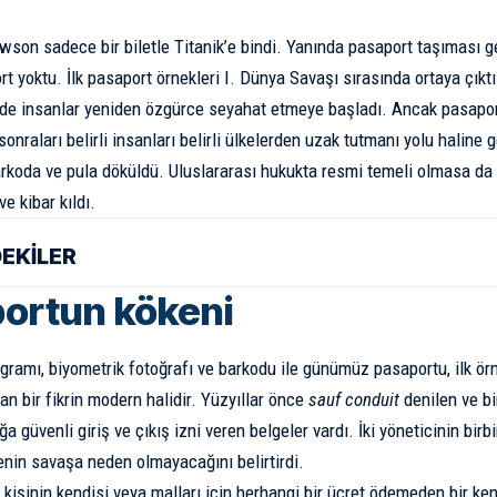
wson sadece bir biletle Titanik’e bindi. Yanında pasaport taşıması 
t yoktu. İlk pasaport örnekleri I. Dünya Savaşı sırasında ortaya çıkt
nde insanlar yeniden özgürce seyahat etmeye başladı. Ancak pasapor
onraları belirli insanları belirli ülkelerden uzak tutmanı yolu haline ge
rkoda ve pula döküldü. Uluslararası hukukta resmi temeli olmasa da 
ve kibar kıldı.
DEKİLER
ortun kökeni
ogramı, biyometrik fotoğrafı ve barkodu ile günümüz pasaportu, ilk örn
n bir fikrin modern halidir. Yüzyıllar önce
sauf conduit
denilen ve b
ğa güvenli giriş ve çıkış izni veren belgeler vardı. İki yöneticinin birbi
enin savaşa neden olmayacağını belirtirdi.
, kişinin kendisi veya malları için herhangi bir ücret ödemeden bir ken