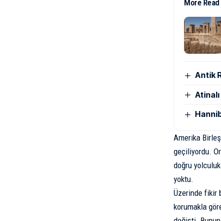
More Read
Antik 
Atinal
Hannib
Amerika Birleş
geçiliyordu. O
doğru yolculuk
yoktu.
Üzerinde fikir
korumakla göre
değişti. Bunun