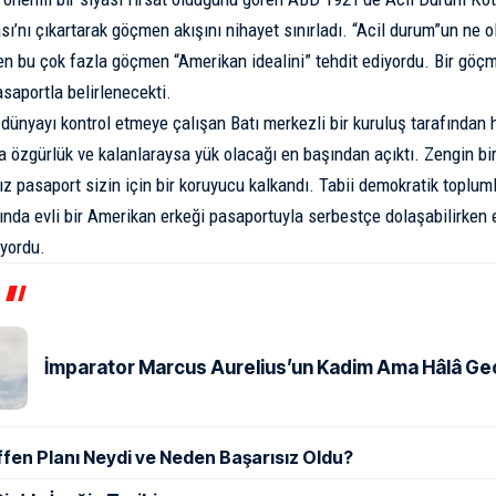
ı’nı çıkartarak göçmen akışını nihayet sınırladı. “Acil durum”un ne o
en bu çok fazla göçmen “Amerikan idealini” tehdit ediyordu. Bir göç
asaportla belirlenecekti.
dünyayı kontrol etmeye çalışan Batı merkezli bir kuruluş tarafından 
ara özgürlük ve kalanlaraysa yük olacağı en başından açıktı. Zengin b
z pasaport sizin için bir koruyucu kalkandı. Tabii demokratik toplumla
ında evli bir Amerikan erkeği pasaportuyla serbestçe dolaşabilirken ev
yordu.
İmparator Marcus Aurelius’un Kadim Ama Hâlâ Geçe
ffen Planı Neydi ve Neden Başarısız Oldu?