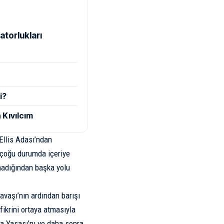
atorlukları
i?
 Kıvılcım
 Ellis Adası’ndan
e çoğu durumda içeriye
lmadığından başka yolu
avaşı’nın ardından barışı
fikrini ortaya atmasıyla
a Yasası’nı ve daha sonra