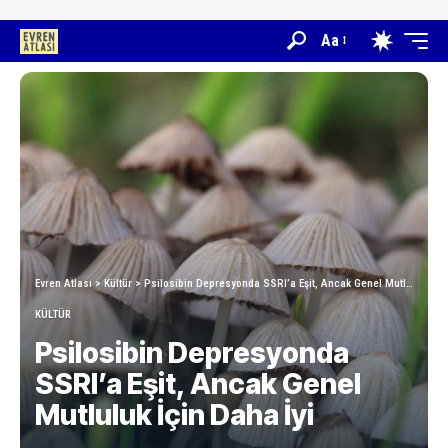
Aa
Evren Atlası
>
Kültür
>
Psilosibin Depresyonda SSRI’a Eşit, Ancak Genel Mutluluk İçin Daha İyi
KÜLTÜR
Psilosibin Depresyonda
SSRI’a Eşit, Ancak Genel
Mutluluk İçin Daha İyi