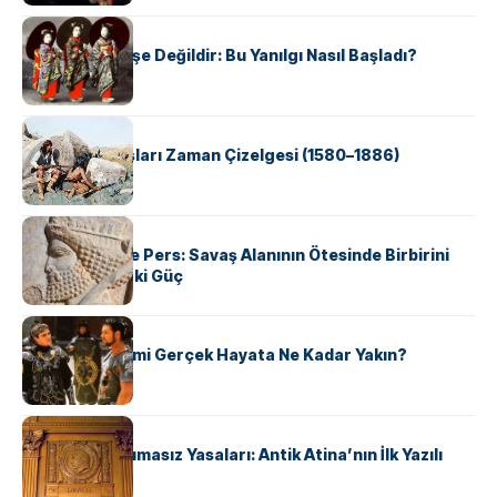
KÜLTÜR
Geyşalar Fahişe Değildir: Bu Yanılgı Nasıl Başladı?
KÜLTÜR
Apache Savaşları Zaman Çizelgesi (1580–1886)
KÜLTÜR
Antik Yunan ve Pers: Savaş Alanının Ötesinde Birbirini
Şekillendiren İki Güç
KÜLTÜR
‘Gladiator’ Filmi Gerçek Hayata Ne Kadar Yakın?
KÜLTÜR
Draco’nun Acımasız Yasaları: Antik Atina’nın İlk Yazılı
Hukuk Kodu