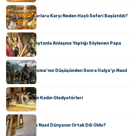
KÜLTÜR
Avrupalı ​​Katharlara Karşı Neden Haçlı Seferi Başlatıldı?
KÜLTÜR
II. Silvester: Şeytanla Anlaşma Yaptığı Söylenen Papa
KÜLTÜR
Ostrogotlar Roma’nın Düşüşünden Sonra İtalya’yı Nasıl
Ele Geçirdi?
KÜLTÜR
Antik Roma’nın Kadın Gladyatörleri
KÜLTÜR
Antik Yunanca Nasıl Dünyanın Ortak Dili Oldu?