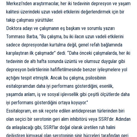
Merkezi’nden araştırmacılar, her iki tedavinin
depresyon
ve yaşam
kalitesi üzerindeki uzun vadeli etkilerini değerlendirmek için bir
takip çalışması yürüttüler.
Doktora adayı ve çalışmanın eş başkanı ve sorumlu yazarı
Tommaso Barba, “Bu çalışma, bu iki ilacın uzun vadeli etkilerini
sadece depresyondan kurtulma değil, genel refah bağlamında
karşılaştıran ilk çalışmadır” dedi. “Daha önceki çalışmalarda, her iki
tedavinin de altı hafta sonunda üzüntü ve olumsuz duygular gibi
depresyon belirtilerinin hafifletilmesinde benzer iyileşmelere yol
açtığını tespit etmiştik. Ancak bu çalışma, psilosibinin
esitalopramdan daha iyi performans gösterdiğini, esenlik,
yaşamda anlam, iş ve sosyal işlevsellik gibi çeşitli ölçütlerde daha
iyi performans gösterdiğini ortaya koyuyor.”
Essitalopram, en sık reçete edilen antidepresan türlerinden biri
olan seçici bir serotonin geri alım inhibitörü veya SSRI’dır. Adından
da anlaşılacağı gibi, SSRI’lar doğal olarak üretilen ruh halini
değiştiren kimyasal olan serotoninin sinir hücreleri tarafından geri