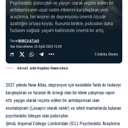
Psychedelic psilocybin ve yaygın olarak reçete edilen bir
antidepresanın uzun vadeli etkilerini karşılaştıran yeni
araştırma, her ikisinin de depresyonu önemli ölçüde
azalttığını ortaya koydu. Bununla birlikte, psilosibin daha
fazlasını sağladı: yaşam kalitesinde önemli bir artış.
Yazar
BURCU ATLAS
Son Güncelleme: 25 Eylül 2024 10:28
5 Dakika Okuma
Görsel: John Hopkins Üniversitesi
2021 yılında New Atlas, depresyon için kesinlikle farklı iki tedaviyi
karşılaştıran ve türünün ilk örneği olan bir klinik çalışmayı rapor
etti: yaygın olarak reçete edilen bir antidepresan olan
essitalopram (Lexapro olarak satılır) ve sihirli mantarlarda bulunan
psychedelic bileşen olan psilocybin.
Şimdi, Imperial College London’daki (ICL) Psychedelic Araştırma