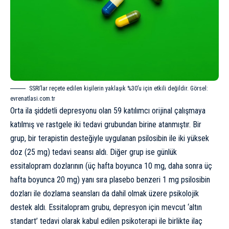
SSRI’lar reçete edilen kişilerin yaklaşık %30’u için etkili değildir. Görsel:
evrenatlasi.com.tr
Orta ila şiddetli depresyonu olan 59 katılımcı orijinal çalışmaya
katılmış ve rastgele iki tedavi grubundan birine atanmıştır. Bir
grup, bir terapistin desteğiyle uygulanan psilosibin ile iki yüksek
doz (25 mg) tedavi seansı aldı. Diğer grup ise günlük
essitalopram dozlarının (üç hafta boyunca 10 mg, daha sonra üç
hafta boyunca 20 mg) yanı sıra plasebo benzeri 1 mg psilosibin
dozları ile dozlama seansları da dahil olmak üzere psikolojik
destek aldı. Essitalopram grubu, depresyon için mevcut ‘altın
standart’ tedavi olarak kabul edilen psikoterapi ile birlikte ilaç