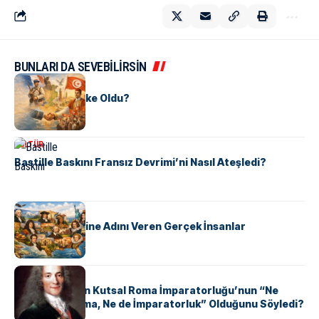
BUNLARI DA SEVEBİLİRSİN
KÜLTÜR
Tunus Nasıl Ülke Oldu?
KÜLTÜR
Bastille Baskını Fransız Devrimi’ni Nasıl Ateşledi?
KÜLTÜR
ABD Eyaletlerine Adını Veren Gerçek İnsanlar
KÜLTÜR
Voltaire Neden Kutsal Roma İmparatorluğu’nun “Ne
Kutsal, Ne Roma, Ne de İmparatorluk” Olduğunu Söyledi?