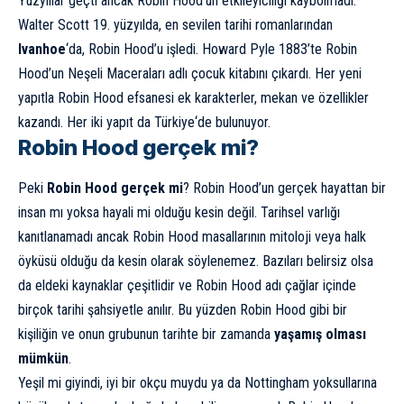
Yüzyıllar geçti ancak Robin Hood’un etkileyiciliği kaybolmadı.
Walter Scott 19. yüzyılda, en sevilen tarihi romanlarından
Ivanhoe
‘da, Robin Hood’u işledi. Howard Pyle 1883’te Robin
Hood’un Neşeli Maceraları adlı çocuk kitabını çıkardı. Her yeni
yapıtla Robin Hood efsanesi ek karakterler, mekan ve özellikler
kazandı. Her iki yapıt da
Türkiye
‘de bulunuyor.
Robin Hood gerçek mi?
Peki
Robin Hood gerçek mi
? Robin Hood’un gerçek hayattan bir
insan mı yoksa hayali mi olduğu kesin değil. Tarihsel varlığı
kanıtlanamadı ancak Robin Hood masallarının mitoloji veya halk
öyküsü olduğu da kesin olarak söylenemez. Bazıları belirsiz olsa
da eldeki kaynaklar çeşitlidir ve Robin Hood adı çağlar içinde
birçok tarihi şahsiyetle anılır. Bu yüzden Robin Hood gibi bir
kişiliğin ve onun grubunun tarihte bir zamanda
yaşamış olması
mümkün
.
Yeşil mi giyindi, iyi bir okçu muydu ya da Nottingham yoksullarına