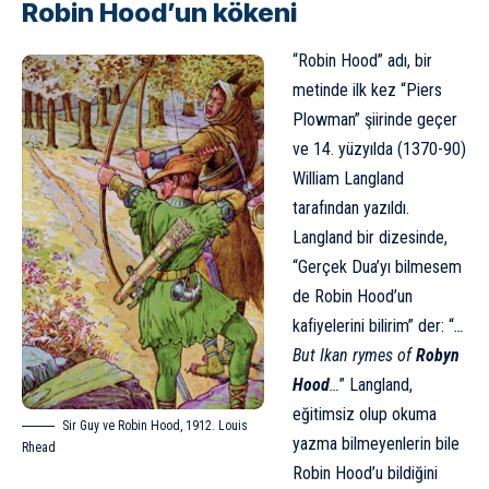
Robin Hood’un kökeni
“Robin Hood” adı, bir
metinde ilk kez “Piers
Plowman” şiirinde geçer
ve 14. yüzyılda (1370-90)
William Langland
tarafından yazıldı.
Langland bir dizesinde,
“Gerçek Dua’yı bilmesem
de Robin Hood’un
kafiyelerini bilirim” der: “
…
But Ikan rymes of
Robyn
Hood
…
” Langland,
eğitimsiz olup okuma
Sir Guy ve Robin Hood, 1912. Louis
yazma bilmeyenlerin bile
Rhead
Robin Hood’u bildiğini