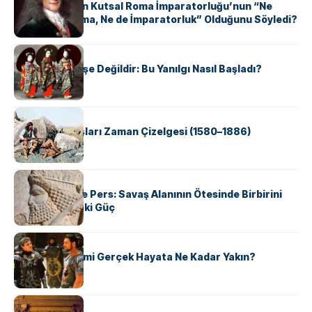
Voltaire Neden Kutsal Roma İmparatorluğu’nun “Ne
Kutsal, Ne Roma, Ne de İmparatorluk” Olduğunu Söyledi?
KÜLTÜR
Geyşalar Fahişe Değildir: Bu Yanılgı Nasıl Başladı?
KÜLTÜR
Apache Savaşları Zaman Çizelgesi (1580–1886)
KÜLTÜR
Antik Yunan ve Pers: Savaş Alanının Ötesinde Birbirini
Şekillendiren İki Güç
KÜLTÜR
‘Gladiator’ Filmi Gerçek Hayata Ne Kadar Yakın?
KÜLTÜR