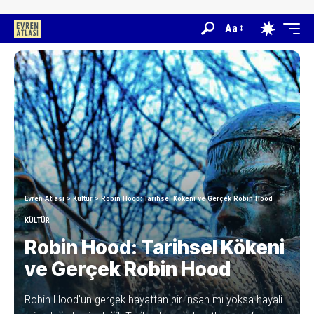
Aa
Evren Atlası
>
Kültür
>
Robin Hood: Tarihsel Kökeni ve Gerçek Robin Hood
KÜLTÜR
Robin Hood: Tarihsel Kökeni
ve Gerçek Robin Hood
Robin Hood'un gerçek hayattan bir insan mı yoksa hayali