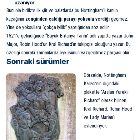
uzanıyor.
Bununla birlikte ilk şiir ve balatlarda bu Nottingham’lı kanun
kaçağının
zenginden çaldığı parayı yoksula verdiği
geçmez.
Yine de yoksullara “çokça iyilik” yaptığından söz edilir.
1521’e gelindiğinde “Büyük Britanya Tarihi” adlı yapıtta yazar John
Major, Robin Hood’un Kral Richard’ın takipçisi olduğunu yazar. Bu
özelliği sonraki zamanlarda öyküsünün vazgeçilmez parçası olur.
Sonraki sürümler
Görselde, Nottingham
Kalesi’nin dışındaki
plakette “Arslan Yürekli
Richard” olarak bilinen
Kral Richard, Robin Hood
ve Lady Marian’ı
evlendiriyor.