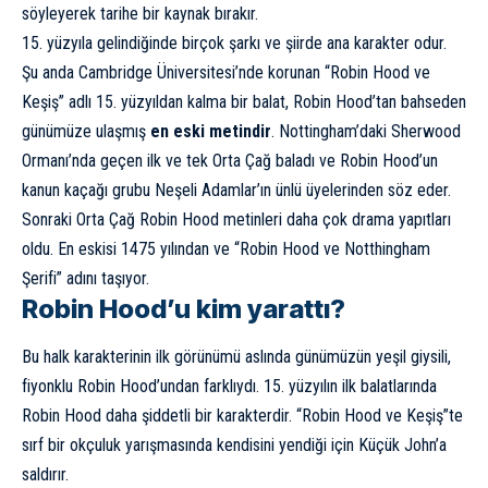
söyleyerek tarihe bir kaynak bırakır.
15. yüzyıla gelindiğinde birçok şarkı ve şiirde ana karakter odur.
Şu anda Cambridge Üniversitesi’nde korunan “Robin Hood ve
Keşiş” adlı 15. yüzyıldan kalma bir balat, Robin Hood’tan bahseden
günümüze ulaşmış
en eski metindir
. Nottingham’daki Sherwood
Ormanı’nda geçen ilk ve tek Orta Çağ baladı ve Robin Hood’un
kanun kaçağı grubu Neşeli Adamlar’ın ünlü üyelerinden söz eder.
Sonraki Orta Çağ Robin Hood metinleri daha çok drama yapıtları
oldu. En eskisi 1475 yılından ve “Robin Hood ve Notthingham
Şerifi” adını taşıyor.
Robin Hood’u kim yarattı?
Bu halk karakterinin ilk görünümü aslında günümüzün yeşil giysili,
fiyonklu Robin Hood’undan farklıydı. 15. yüzyılın ilk balatlarında
Robin Hood daha şiddetli bir karakterdir. “Robin Hood ve Keşiş”te
sırf bir okçuluk yarışmasında kendisini yendiği için Küçük John’a
saldırır.