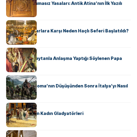
Draco’nun Acımasız Yasaları: Antik Atina’nın İlk Yazılı
Hukuk Kodu
KÜLTÜR
Avrupalı ​​Katharlara Karşı Neden Haçlı Seferi Başlatıldı?
KÜLTÜR
II. Silvester: Şeytanla Anlaşma Yaptığı Söylenen Papa
KÜLTÜR
Ostrogotlar Roma’nın Düşüşünden Sonra İtalya’yı Nasıl
Ele Geçirdi?
KÜLTÜR
Antik Roma’nın Kadın Gladyatörleri
KÜLTÜR