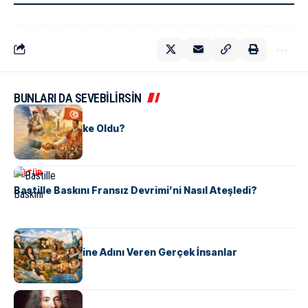
BUNLARI DA SEVEBİLİRSİN
KÜLTÜR
Tunus Nasıl Ülke Oldu?
KÜLTÜR
Bastille Baskını Fransız Devrimi’ni Nasıl Ateşledi?
KÜLTÜR
ABD Eyaletlerine Adını Veren Gerçek İnsanlar
KÜLTÜR