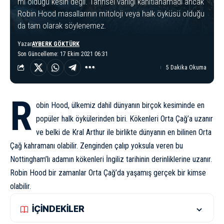
mi olduğu kesin değil. Tarihsel varlığı kanıtlanamadı ancak
Robin Hood masallarının mitoloji veya halk öyküsü olduğu
da tam olarak söylenemez.
Yazar
AYBERK GÖKTÜRK
Son Güncelleme: 17 Ekim 2021 06:31
5 Dakika Okuma
R
obin Hood, ülkemiz dahil dünyanın birçok kesiminde en
popüler halk öykülerinden biri. Kökenleri Orta Çağ’a uzanır
ve belki de
Kral Arthur
ile birlikte dünyanın en bilinen Orta
Çağ kahramanı olabilir. Zenginden çalıp yoksula veren bu
Nottingham’lı adamın kökenleri İngiliz tarihinin derinliklerine uzanır.
Robin Hood bir zamanlar Orta Çağ’da yaşamış gerçek bir kimse
olabilir.
İÇİNDEKİLER