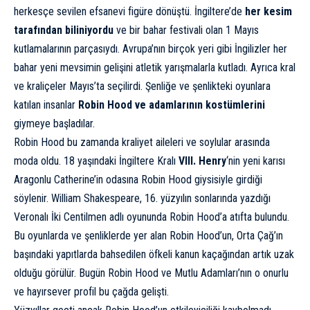
herkesçe sevilen efsanevi figüre dönüştü. İngiltere’de
her kesim
tarafından biliniyordu
ve bir bahar festivali olan 1 Mayıs
kutlamalarının parçasıydı. Avrupa’nın birçok yeri gibi İngilizler her
bahar yeni mevsimin gelişini atletik yarışmalarla kutladı. Ayrıca kral
ve kraliçeler Mayıs’ta seçilirdi. Şenliğe ve şenlikteki oyunlara
katılan insanlar
Robin Hood ve adamlarının kostümlerini
giymeye başladılar.
Robin Hood bu zamanda kraliyet aileleri ve soylular arasında
moda oldu. 18 yaşındaki İngiltere Kralı
VIII. Henry
‘nin yeni karısı
Aragonlu Catherine’in odasına Robin Hood giysisiyle girdiği
söylenir.
William Shakespeare
, 16. yüzyılın sonlarında yazdığı
Veronalı İki Centilmen adlı oyununda Robin Hood’a atıfta bulundu.
Bu oyunlarda ve şenliklerde yer alan Robin Hood’un, Orta Çağ’ın
başındaki yapıtlarda bahsedilen öfkeli kanun kaçağından artık uzak
olduğu görülür. Bugün Robin Hood ve Mutlu Adamları’nın o onurlu
ve hayırsever profil bu çağda gelişti.