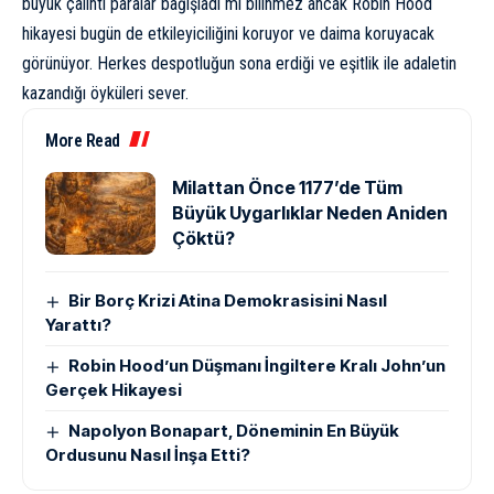
büyük çalıntı paralar bağışladı mı bilinmez ancak Robin Hood
hikayesi bugün de etkileyiciliğini koruyor ve daima koruyacak
görünüyor. Herkes despotluğun sona erdiği ve eşitlik ile adaletin
kazandığı öyküleri sever.
More Read
Milattan Önce 1177’de Tüm
Büyük Uygarlıklar Neden Aniden
Çöktü?
Bir Borç Krizi Atina Demokrasisini Nasıl
Yarattı?
Robin Hood’un Düşmanı İngiltere Kralı John’un
Gerçek Hikayesi
Napolyon Bonapart, Döneminin En Büyük
Ordusunu Nasıl İnşa Etti?