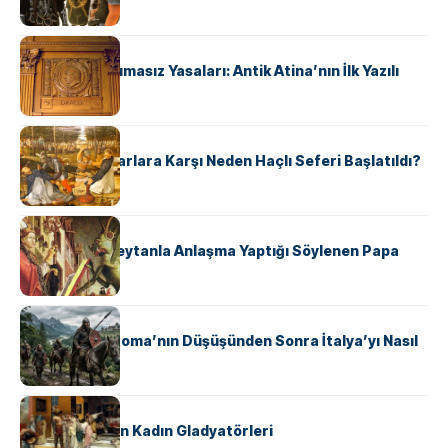
KÜLTÜR
Draco’nun Acımasız Yasaları: Antik Atina’nın İlk Yazılı
Hukuk Kodu
KÜLTÜR
Avrupalı ​​Katharlara Karşı Neden Haçlı Seferi Başlatıldı?
KÜLTÜR
II. Silvester: Şeytanla Anlaşma Yaptığı Söylenen Papa
KÜLTÜR
Ostrogotlar Roma’nın Düşüşünden Sonra İtalya’yı Nasıl
Ele Geçirdi?
KÜLTÜR
Antik Roma’nın Kadın Gladyatörleri