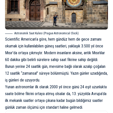
Astronomik Saat Kulesi (Prague Astronomical Clock)
Scientific American’a göre
, hem gündüz hem de gece zamanı
okumak için kullanılabilen güneş saatleri, yaklaşık 3.500 yıl önce
Mısır’da ortaya çıkmıştır. Modern insanların aksine, antik Mısırlılar
60 dakika gibi belirli sürelere sahip saat fikrine sahip değildi.
Bunun yerine 24 saatlik gün, mevsime bağlı olarak azalıp çoğalan
12 saatlik “zamansal” süreye bölünmüştü. Yazın günler uzadığında,
iş günleri de uzuyordu.
Yunan astronomlar ilk olarak 2000 yıl önce günü 24 eşit uzunlukta
saate bölme fikrini ortaya atmış olsalar da, 13. yüzyılda Avrupa’da
ilk mekanik saatler ortaya çıkana kadar bugün bildiğimiz saatler
günlük zaman ölçümü için standart haline gelmedi.