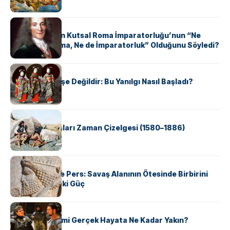
KÜLTÜR
Voltaire Neden Kutsal Roma İmparatorluğu’nun “Ne
Kutsal, Ne Roma, Ne de İmparatorluk” Olduğunu Söyledi?
KÜLTÜR
Geyşalar Fahişe Değildir: Bu Yanılgı Nasıl Başladı?
KÜLTÜR
Apache Savaşları Zaman Çizelgesi (1580–1886)
KÜLTÜR
Antik Yunan ve Pers: Savaş Alanının Ötesinde Birbirini
Şekillendiren İki Güç
KÜLTÜR
‘Gladiator’ Filmi Gerçek Hayata Ne Kadar Yakın?