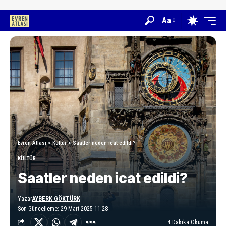
Aa
Evren Atlası
>
Kültür
>
Saatler neden icat edildi?
KÜLTÜR
Saatler neden icat edildi?
Yazar
AYBERK GÖKTÜRK
Son Güncelleme: 29 Mart 2025 11:28
4 Dakika Okuma