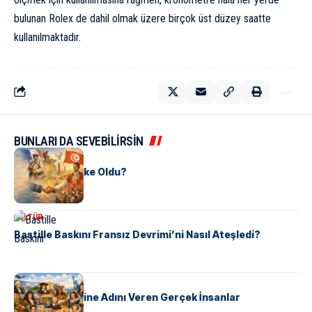
bulunan Rolex de dahil olmak üzere birçok üst düzey saatte
kullanılmaktadır.
BUNLARI DA SEVEBİLİRSİN
KÜLTÜR
Tunus Nasıl Ülke Oldu?
KÜLTÜR
Bastille Baskını Fransız Devrimi’ni Nasıl Ateşledi?
KÜLTÜR
ABD Eyaletlerine Adını Veren Gerçek İnsanlar