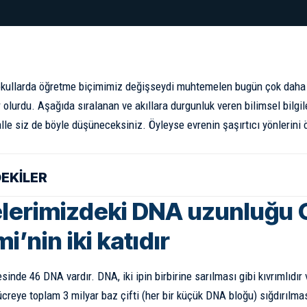
 okullarda öğretme biçimimiz değişseydi muhtemelen bugün çok daha f
 olurdu. Aşağıda sıralanan ve akıllara durgunluk veren bilimsel bilg
lle siz de böyle düşüneceksiniz. Öyleyse evrenin şaşırtıcı yönlerini
DEKİLER
lerimizdeki DNA uzunluğu
i’nin iki katıdır
resinde 46
DNA
vardır. DNA, iki ipin birbirine sarılması gibi kıvrımlıdır
creye toplam 3 milyar baz çifti (her bir küçük DNA bloğu) sığdırılmas