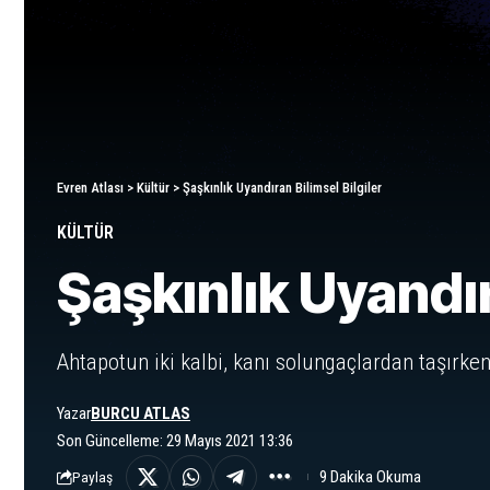
Evren Atlası
>
Kültür
>
Şaşkınlık Uyandıran Bilimsel Bilgiler
KÜLTÜR
Şaşkınlık Uyandır
Ahtapotun iki kalbi, kanı solungaçlardan taşırke
Yazar
BURCU ATLAS
Son Güncelleme: 29 Mayıs 2021 13:36
9 Dakika Okuma
Paylaş