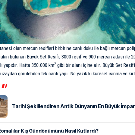
stanesi olan
mercan
resif
leri birbirine canlı doku ile bağlı mercan pol
yakın bulunan Büyük Set Resifi, 3000 resif ve 900 mercan adası ile 
2
lı yapıdır. Hatta 350.000 km
gibi bir alanı içine alır. Büyük Set Resi
 uzaydan görülebilen tek canlı yapı. Ne yazık ki k
üresel ısınma
ve kirl
Tarihi Şekillendiren Antik Dünyanın En Büyük İmpar
Romalılar Kış Gündönümünü Nasıl Kutlardı?