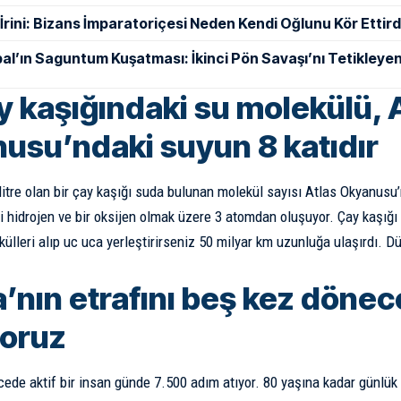
ı İrini: Bizans İmparatoriçesi Neden Kendi Oğlunu Kör Ettird
al’ın Saguntum Kuşatması: İkinci Pön Savaşı’nı Tetikleyen
ay kaşığındaki su molekülü, 
usu’ndaki suyun 8 katıdır
ilitre olan bir çay kaşığı suda bulunan molekül sayısı Atlas Okyanusu
 iki hidrojen ve bir oksijen olmak üzere 3 atomdan oluşuyor. Çay kaşığ
ekülleri alıp uc uca yerleştirirseniz 50 milyar km uzunluğa ulaşırdı. 
’nın etrafını beş kez dönec
oruz
ede aktif bir insan günde 7.500 adım atıyor. 80 yaşına kadar günlük