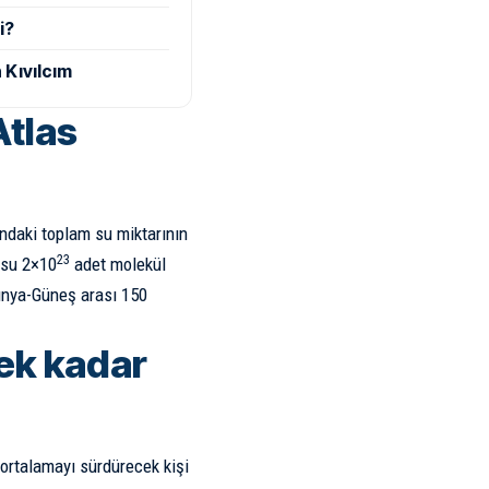
i?
 Kıvılcım
Atlas
’ndaki toplam su miktarının
23
ı su 2×10
adet molekül
Dünya-Güneş arası 150
ek kadar
 ortalamayı sürdürecek kişi