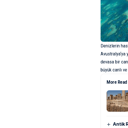
Denizlerin ha
Avustralya
‘ya 
devasa bir can
büyük canlı ve
More Read
Antik 