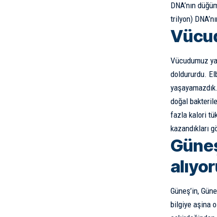
DNA’nın düğümü
trilyon) DNA’n
Vücud
Vücudumuz yakl
doldururdu. El
yaşayamazdık. 
doğal bakteril
fazla kalori t
kazandıkları g
Güneş’
alıyo
Güneş’in, Güne
bilgiye aşina 