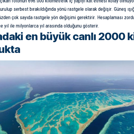
çıkan fotonun 696.000 kilometrelik iç yapıyı kat etmesi kolay olmuyor
urulup serbest bırakıldığında yönü rastgele olarak değişir. Güneş ışı
zden çok sayıda rastgele yön değişimi gerektirir. Hesaplaması zord
e yıl ile milyonlarca yıl arasında olduğunu gösterir.
daki en büyük canlı 2000 k
ukta