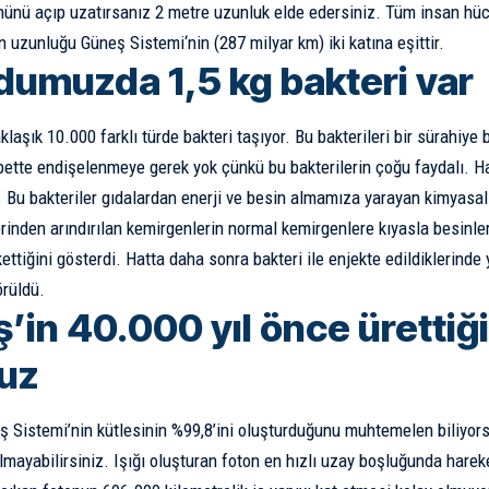
nü açıp uzatırsanız 2 metre uzunluk elde edersiniz. Tüm insan hüc
ın uzunluğu
Güneş Sistemi
‘nin (287 milyar km) iki katına eşittir.
umuzda 1,5 kg bakteri var
aşık 10.000 farklı türde bakteri taşıyor. Bu bakterileri bir sürahiye
bette endişelenmeye gerek yok çünkü bu bakterilerin çoğu faydalı. H
Bu bakteriler gıdalardan enerji ve besin almamıza yarayan kimyasalla
erinden arındırılan kemirgenlerin normal kemirgenlere kıyasla besinl
ükettiğini gösterdi. Hatta daha sonra bakteri ile enjekte edildiklerin
örüldü.
in 40.000 yıl önce ürettiği 
ruz
ş Sistemi’nin kütlesinin %99,8’ini oluşturduğunu muhtemelen biliyor
olmayabilirsiniz. Işığı oluşturan foton en hızlı uzay boşluğunda hare