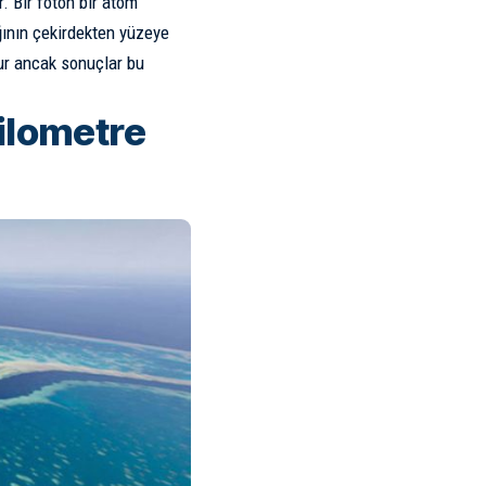
. Bir foton bir atom
ğının çekirdekten yüzeye
ur ancak sonuçlar bu
ilometre