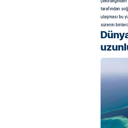
çekirdeğinden 
tarafından soğ
ulaşması bu yü
sürenin binlerc
Dünya
uzunl