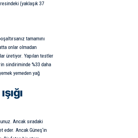
resindeki (yaklaşık 37
 boşaltırsanız tamamını
atta onlar olmadan
r üretiyor. Yapılan testler
erin sindiriminde %33 daha
de yemek yemeden yağ
ışığı
sunuz. Ancak sıradaki
ket eder. Ancak
Güneş
‘in