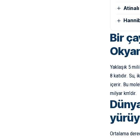
Atinal
Hannib
Bir ç
Okyan
Yaklaşık 5 mil
8 katıdır. Su,
içerir. Bu mol
milyar km’dir.
Dünya
yürüy
Ortalama derec