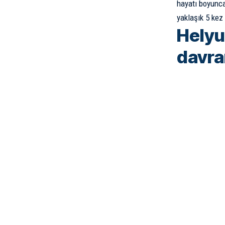
hayatı boyunca
yaklaşık 5 ke
Helyu
davra