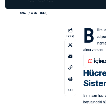
DNA. (Sanatçı: Orbo)
B
ilimi
ediyor
Paylaş
ihtima
alma zamanı.
İÇİN
Hücre
Sistem
Bir insan hüc
boyutundaki hü