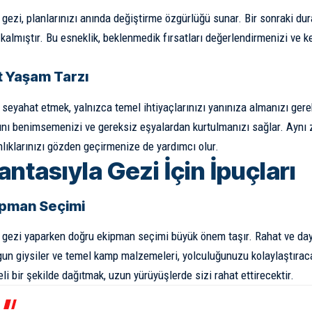
a gezi, planlarınızı anında değiştirme özgürlüğü sunar. Bir sonraki du
almıştır. Bu esneklik, beklenmedik fırsatları değerlendirmenizi ve k
t Yaşam Tarzı
a seyahat etmek, yalnızca temel ihtiyaçlarınızı yanınıza almanızı gere
ını benimsemenizi ve gereksiz eşyalardan kurtulmanızı sağlar. Aynı
nlıklarınızı gözden geçirmenize de yardımcı olur.
antasıyla Gezi İçin İpuçları
ipman Seçimi
a gezi yaparken doğru ekipman seçimi büyük önem taşır. Rahat ve dayan
gun giysiler ve temel kamp malzemeleri, yolculuğunuzu kolaylaştıraca
eli bir şekilde dağıtmak, uzun yürüyüşlerde sizi rahat ettirecektir.