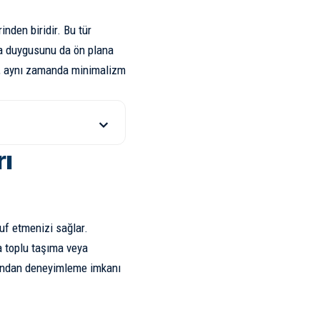
nden biridir. Bu tür
ra duygusunu da ön plana
en, aynı zamanda minimalizm
rı
uf etmenizi sağlar.
ca toplu taşıma veya
kından deneyimleme imkanı