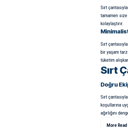
Sırt çantasıyl
tamamen size k
kolaylaştırır.
Minimalis
Sırt çantasıyl
bir yaşam tarz
tüketim alışka
Sırt Ç
Doğru Ek
Sırt çantasıyl
koşullarına uy
ağırlığını deng
More Read