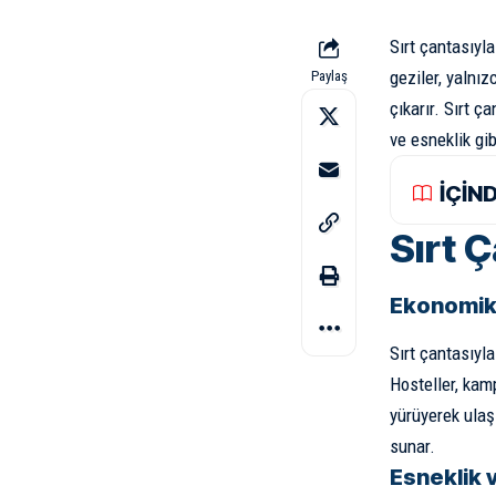
Sırt çantasıyl
geziler, yalnı
Paylaş
çıkarır. Sırt 
ve esneklik gi
İÇİN
Sırt 
Ekonomik
Sırt çantasıyl
Hosteller, kam
yürüyerek ulaş
sunar.
Esneklik 