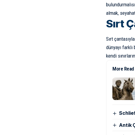
bulundurmalısı
almak, seyahati
Sırt 
Sırt çantasıyl
dünyayı farklı 
kendi sınırları
More Read
Schlie
Antik Ç