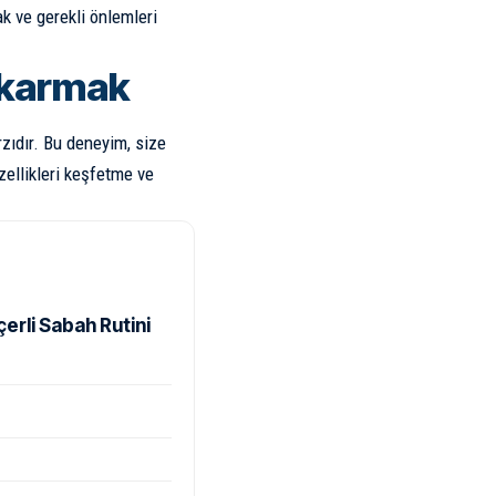
k ve gerekli önlemleri
Çıkarmak
rzıdır. Bu deneyim, size
zellikleri keşfetme ve
rli Sabah Rutini