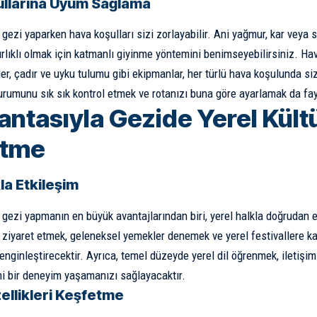
llarına Uyum Sağlama
 gezi yaparken hava koşulları sizi zorlayabilir. Ani yağmur, kar veya s
rlıklı olmak için katmanlı giyinme yöntemini benimseyebilirsiniz. H
ler, çadır ve uyku tulumu gibi ekipmanlar, her türlü hava koşulunda si
urumunu sık sık kontrol etmek ve rotanızı buna göre ayarlamak da fayd
Çantasıyla Gezide Yerel Kült
etme
la Etkileşim
a gezi yapmanın en büyük avantajlarından biri, yerel halkla doğrudan e
ı ziyaret etmek, geleneksel yemekler denemek ve yerel festivallere kat
enginleştirecektir. Ayrıca, temel düzeyde yerel dil öğrenmek, iletişi
i bir deneyim yaşamanızı sağlayacaktır.
ellikleri Keşfetme