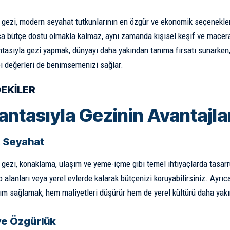
a gezi, modern seyahat tutkunlarının en özgür ve ekonomik seçenekleri
zca bütçe dostu olmakla kalmaz, aynı zamanda kişisel keşif ve mace
çantasıyla gezi yapmak, dünyayı daha yakından tanıma fırsatı sunark
bi değerleri de benimsemenizi sağlar.
DEKİLER
Çantasıyla Gezinin Avantajla
 Seyahat
a gezi, konaklama, ulaşım ve yeme-içme gibi temel ihtiyaçlarda tasarr
p alanları veya yerel evlerde kalarak bütçenizi koruyabilirsiniz. Ayrı
ım sağlamak, hem maliyetleri düşürür hem de yerel kültürü daha ya
ve Özgürlük