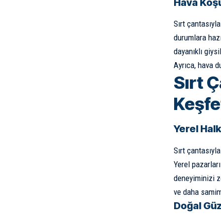
Hava Koşu
Sırt çantasıyla
durumlara hazı
dayanıklı giysi
Ayrıca, hava d
Sırt 
Keşf
Yerel Halk
Sırt çantasıyl
Yerel pazarlar
deneyiminizi z
ve daha samim
Doğal Güz