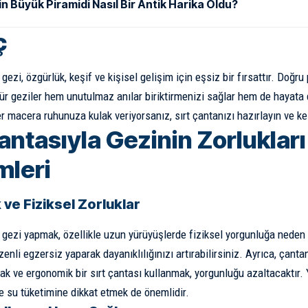
in Büyük Piramidi Nasıl Bir Antik Harika Oldu?
ç
 gezi, özgürlük, keşif ve kişisel gelişim için eşsiz bir fırsattır. Doğ
tür geziler hem unutulmaz anılar biriktirmenizi sağlar hem de hayata d
er macera ruhunuza kulak veriyorsanız, sırt çantanızı hazırlayın ve ke
antasıyla Gezinin Zorlukları
leri
 ve Fiziksel Zorluklar
a gezi yapmak, özellikle uzun yürüyüşlerde fiziksel yorgunluğa neden 
enli egzersiz yaparak dayanıklılığınızı artırabilirsiniz. Ayrıca, çantan
ak ve ergonomik bir sırt çantası kullanmak, yorgunluğu azaltacaktır. 
 su tüketimine dikkat etmek de önemlidir.