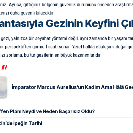
nız. Ayrıca, gittiğiniz bölgenin güvenlik durumunu önceden araştırma
nizi daha güvenli kılacaktır.
Çantasıyla Gezinin Keyfini 
a gezi, yalnızca bir seyahat yöntemi değil, aynı zamanda bir yaşam ta
bir perspektiften görme fırsatı sunar. Yerel halkla etkileşim, doğal gü
nızı zorlama, bu tür gezilerin en büyük kazanımlarıdır.
İmparator Marcus Aurelius’un Kadim Ama Hâlâ Geçe
ffen Planı Neydi ve Neden Başarısız Oldu?
in’de İpeğin Tarihi