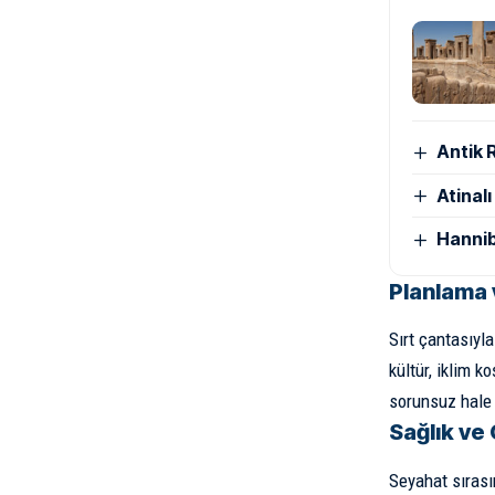
Antik 
Atinal
Hannib
Planlama 
Sırt çantasıyl
kültür, iklim k
sorunsuz hale 
Sağlık ve
Seyahat sırası