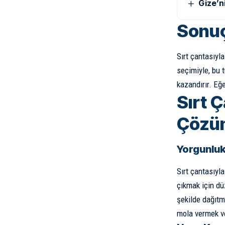
Gize’n
Sonu
Sırt çantasıyla
seçimiyle, bu 
kazandırır. Eğ
Sırt Ç
Çözüm
Yorgunluk
Sırt çantasıyl
çıkmak için düz
şekilde dağıtm
mola vermek ve