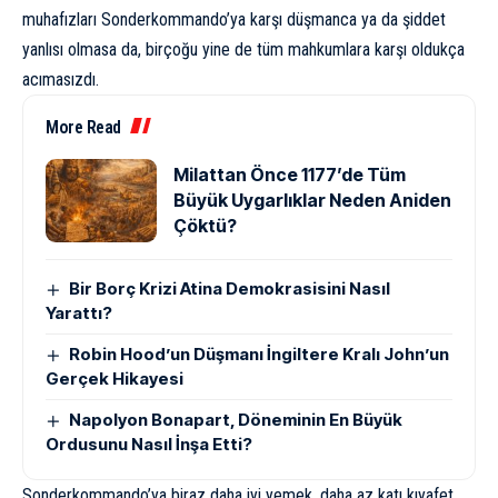
muhafızları Sonderkommando’ya karşı düşmanca ya da şiddet
yanlısı olmasa da, birçoğu yine de tüm mahkumlara karşı oldukça
acımasızdı.
More Read
Milattan Önce 1177’de Tüm
Büyük Uygarlıklar Neden Aniden
Çöktü?
Bir Borç Krizi Atina Demokrasisini Nasıl
Yarattı?
Robin Hood’un Düşmanı İngiltere Kralı John’un
Gerçek Hikayesi
Napolyon Bonapart, Döneminin En Büyük
Ordusunu Nasıl İnşa Etti?
Sonderkommando’ya biraz daha iyi yemek, daha az katı kıyafet