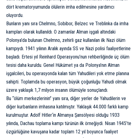
dört krematoryumunda ölülerin imha edilmesine yardımcı
oluyordu.
Bunların yanı sıra Chelmno, Sobibor, Belzec ve Treblinka da imha
kampları olarak
kullanıldı
. O zamanlar Alman işgali altındaki
Polonya’da bulunan Chelmno,
zehirli gaz kullanılan ilk Nazi ölüm
kampıydı
. 1941 yılının Aralık ayında SS ve Nazi polisi faaliyetlerine
başladı. Ertesi yıl Reinhard Operasyonu’nun rehberliğinde üç ölüm
tesisi daha kuruldu. Genel Hükümet ya da Polonya’nın Alman
işgalcileri, bu operasyonda kalan tüm Yahudileri yok etme planına
sahipti. Toplamda bu operasyon, büyük çoğunluğu Yahudi olmak
üzere yaklaşık
1,7 milyon insanın ölümüyle
sonuçlandı.
Bu “ölüm merkezlerinin” yanı sıra, diğer yerler de Yahudilerin ve
diğer kurbanların imhasına katılmıştır. Yaklaşık
44.000 farklı kamp
kurulmuştur.
Adolf Hitler
‘in Almanya Şansölyesi olduğu 1933
yılında, Dachau toplama kampı türünün ilk örneğiydi. Nisan 1945’te
özgürlüğüne kavuşana kadar toplam 12 yıl boyunca faaliyet