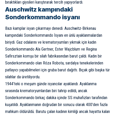
bıraktıkları giysileri karıştırarak tercih yapıyorlardı.
Auschwitz kampındaki
Sonderkommando isyanı
Bazı kamplar isyan çıkarmayı denedi. Auschwitz-Birkenau
kampındaki Sonderkommando İsyanı en ünlü ayaklanmalardan
biriydi. Gaz odalarını ve krematoryumları yıkmak için kadın
Sonderkommando Ala Gertner, Ester Wajcblum ve Regina
Safirsztain komşu bir silah fabrikasından barut çaldı. Kadın bir
Sonderkommando olan Róza Robota, sardalya tenekelerinden
patlayıcı yapabilmeleri için gruba barut dağıttı. Bıçak gibi başka tür
silahlar da üretiliyordu.
1944’teki o meşum günde isyancılar ayaklandı. Ayaklanma
sırasında krematoryumlardan biri tahrip edildi, ancak
Sonderkommando birkaç dakika içinde SS muhafızları tarafından
kuşatıldı. Ayaklanmanın doğrudan bir sonucu olarak 400’den fazla
mahkum öldürüldü. Barutu çalan kadının kimliği ancak hayatta kalan