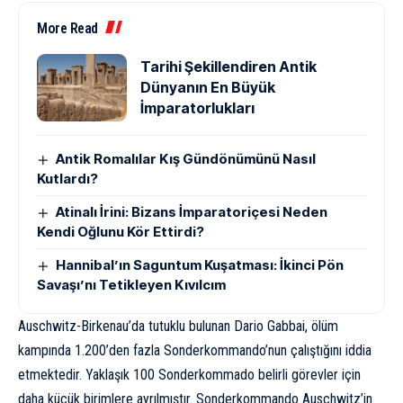
More Read
Tarihi Şekillendiren Antik
Dünyanın En Büyük
İmparatorlukları
Antik Romalılar Kış Gündönümünü Nasıl
Kutlardı?
Atinalı İrini: Bizans İmparatoriçesi Neden
Kendi Oğlunu Kör Ettirdi?
Hannibal’ın Saguntum Kuşatması: İkinci Pön
Savaşı’nı Tetikleyen Kıvılcım
Auschwitz-Birkenau’da tutuklu bulunan
Dario Gabbai
, ölüm
kampında 1.200’den fazla Sonderkommando’nun çalıştığını iddia
etmektedir. Yaklaşık 100 Sonderkommado belirli görevler için
daha küçük birimlere ayrılmıştır. Sonderkommando Auschwitz’in