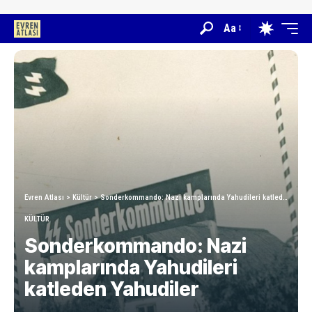
Aa
Evren Atlası
>
Kültür
>
Sonderkommando: Nazi kamplarında Yahudileri katleden Yahudiler
KÜLTÜR
Sonderkommando: Nazi
kamplarında Yahudileri
katleden Yahudiler