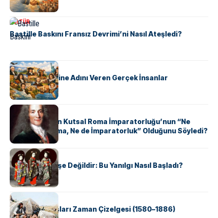
KÜLTÜR
Bastille Baskını Fransız Devrimi’ni Nasıl Ateşledi?
KÜLTÜR
ABD Eyaletlerine Adını Veren Gerçek İnsanlar
KÜLTÜR
Voltaire Neden Kutsal Roma İmparatorluğu’nun “Ne
Kutsal, Ne Roma, Ne de İmparatorluk” Olduğunu Söyledi?
KÜLTÜR
Geyşalar Fahişe Değildir: Bu Yanılgı Nasıl Başladı?
KÜLTÜR
Apache Savaşları Zaman Çizelgesi (1580–1886)