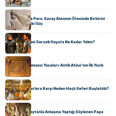
KÜLTÜR
Antik Yunan ve Pers: Savaş Alanının Ötesinde Birbirini
Şekillendiren İki Güç
KÜLTÜR
‘Gladiator’ Filmi Gerçek Hayata Ne Kadar Yakın?
KÜLTÜR
Draco’nun Acımasız Yasaları: Antik Atina’nın İlk Yazılı
Hukuk Kodu
KÜLTÜR
Avrupalı ​​Katharlara Karşı Neden Haçlı Seferi Başlatıldı?
KÜLTÜR
II. Silvester: Şeytanla Anlaşma Yaptığı Söylenen Papa