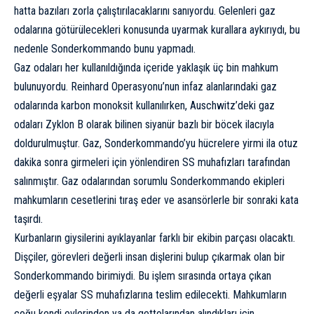
hatta bazıları zorla çalıştırılacaklarını sanıyordu. Gelenleri gaz
odalarına götürülecekleri konusunda uyarmak
kurallara aykırıydı
, bu
nedenle Sonderkommando bunu yapmadı.
Gaz odaları her kullanıldığında içeride yaklaşık üç bin mahkum
bulunuyordu. Reinhard Operasyonu’nun infaz alanlarındaki gaz
odalarında karbon monoksit kullanılırken, Auschwitz’deki gaz
odaları Zyklon B olarak bilinen siyanür bazlı bir böcek ilacıyla
doldurulmuştur. Gaz, Sonderkommando’yu hücrelere yirmi ila otuz
dakika sonra girmeleri için yönlendiren SS muhafızları tarafından
salınmıştır. Gaz odalarından sorumlu Sonderkommando ekipleri
mahkumların cesetlerini tıraş eder ve asansörlerle bir sonraki kata
taşırdı.
Kurbanların giysilerini ayıklayanlar farklı bir ekibin parçası olacaktı.
Dişçiler, görevleri değerli insan dişlerini bulup çıkarmak olan bir
Sonderkommando birimiydi. Bu işlem sırasında ortaya çıkan
değerli eşyalar SS muhafızlarına teslim edilecekti. Mahkumların
çoğu kendi evlerinden ya da gettolarından alındıkları için,