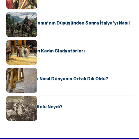
KÜLTÜR
Ostrogotlar Roma’nın Düşüşünden Sonra İtalya’yı Nasıl
Ele Geçirdi?
KÜLTÜR
Antik Roma’nın Kadın Gladyatörleri
KÜLTÜR
Antik Yunanca Nasıl Dünyanın Ortak Dili Oldu?
KÜLTÜR
Valdensler’in Rolü Neydi?