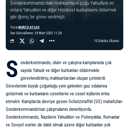
Sonderkommando'daki mahkumların çoğu Yahudiydi ve
onlara Yahudileri ve diğer Holokost kurbanlarını öldürmek
gibi iğrenç bir görev verilmişti.
Yazar
BURCU ATLAS
Son Güncelleme: 29 Mart 2025 11:28
10 Dakika Okuma
S
onderkommando, ölüm ve çalışma kamplarında çok
sayıda Yahudi ve diğer kurbanları öldürmekle
görevlendirilmiş mahkumlardan oluşan çetelerdi.
Görevlerinin büyük çoğunluğu yeni gelenleri gaz odalarına
götürmek ve kurbanların cesetlerini ve ceset küllerini imha
etmekti. Kamplarda devriye gezen
Schutzstaffel (SS)
muhafızları
Sonderkommando’nun çalışmalarını denetliyordu.
Sonderkommando, Nazilerin Yahudileri ve Polonyalılar, Romanlar
ve Sovyet esirler de dahil olmak üzere diğer kurbanları yok