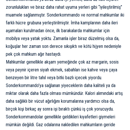
zorunlulukları ve biraz daha rahat uyuma yerleri gibi “iyileştirilmiş”
muamele sağlanmıştır. Sonderkommando ve normal mahkumlar iki
farklı hücre grubuna yerleştirilmiştir. İmha kamplarının daha ileri
aşamaları kurulmadan önce, ilk barakalarda mahkumlar için
mobilya veya yatak yoktu. Zamanla işler biraz düzelmiş olsa da,
koğuşlar her zaman son derece sıkışıktı ve kötü hijyen nedeniyle
pek çok mahkum ağır hastaydı.
Mahkumlar genellikle akşam yemeğinde çok az margarin, sosis
veya peynir içeren siyah ekmek, sabahları ise kahve veya çaya
benzeyen bir litre tahıl veya bitki bazlı içecek yiyordu.
Sonderkommando’ya sağlanan yiyeceklerin daha kaliteli ya da
miktar olarak daha fazla olması mümkündür. Kalori alımındaki artış
daha sağlıklı bir vücut ağırlığını korumalarına yardımcı olsa da,
birçok kişi birkaç ay sonra işi bıraktı çünkü iş çok yorucuydu.
Sonderkommandolar genellikle geldikleri kıyafetleri giymeleri
mümkün değildi. Gaz odalarına nakledilen mahkumların geride