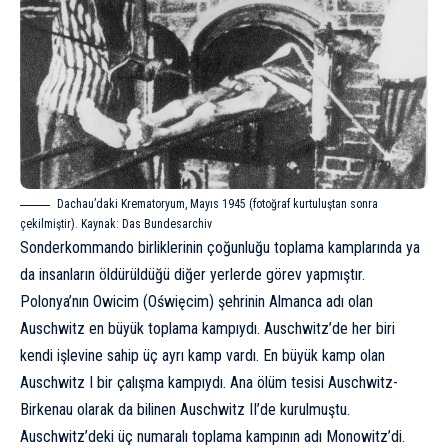
Dachau’daki Krematoryum, Mayıs 1945 (fotoğraf kurtuluştan sonra
çekilmiştir). Kaynak:
Das Bundesarchiv
Sonderkommando birliklerinin çoğunluğu toplama kamplarında ya
da insanların öldürüldüğü diğer yerlerde görev yapmıştır.
Polonya’nın Owicim (Oświęcim) şehrinin Almanca adı olan
Auschwitz en büyük toplama kampıydı. Auschwitz’de her biri
kendi işlevine sahip üç ayrı kamp vardı. En büyük kamp olan
Auschwitz I bir çalışma kampıydı. Ana ölüm tesisi Auschwitz-
Birkenau olarak da bilinen Auschwitz II’de kurulmuştu.
Auschwitz’deki üç numaralı toplama kampının adı Monowitz’di.