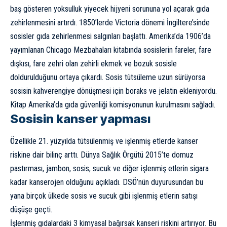
baş gösteren yoksulluk yiyecek hijyeni sorununa yol açarak gıda
zehirlenmesini artırdı. 1850’lerde Victoria dönemi İngiltere’sinde
sosisler gıda zehirlenmesi salgınları başlattı. Amerika’da 1906’da
yayımlanan Chicago Mezbahaları kitabında sosislerin fareler, fare
dışkısı, fare zehri olan zehirli ekmek ve bozuk sosisle
doldurulduğunu ortaya çıkardı. Sosis tütsüleme uzun sürüyorsa
sosisin kahverengiye dönüşmesi için boraks ve jelatin ekleniyordu.
Kitap Amerika’da gıda güvenliği komisyonunun kurulmasını sağladı.
Sosisin kanser yapması
Özellikle 21. yüzyılda tütsülenmiş ve işlenmiş etlerde kanser
riskine dair bilinç arttı. Dünya Sağlık Örgütü 2015’te domuz
pastırması, jambon, sosis, sucuk ve diğer işlenmiş etlerin sigara
kadar kanserojen olduğunu açıkladı. DSÖ’nün duyurusundan bu
yana birçok ülkede sosis ve sucuk gibi işlenmiş etlerin satışı
düşüşe geçti.
İşlenmiş gıdalardaki 3 kimyasal bağırsak kanseri riskini artırıyor. Bu