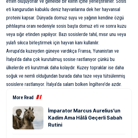
etten oluşuyorlar ve genelde bir kılıfın içine yerleştirilirler. Sosis
eti kangurudan kabuklu deniz hayvanlarına dek her hayvansal
proteini kapsar. Dünyada domuz suyu ve yağının kendine özgü
pıhtılaşma oranı nedeniyle sosis başta domuz eti ve sonra kuzu
veya sığır etinden yapılıyor. Bazı sosislerde tahıl, mısır unu veya
yulafı sıkıca birleştirmek için hayvan kanı kullanılır.
Avrupa’da kuzeyden güneye vardıkça Fransa, Yunanistan ve
İtalya’da daha çok kurutulmuş sosise rastlanıyor çünkü bu
ülkelerde eti kurutmak daha kolaydır. Kuzey topraklar ise daha
soğuk ve nemli olduğundan burada daha taze veya tütsülenmiş
sosislere rastlanıyor. İtalya’da salam bolken İngiltere’de azdır.
More Read
İmparator Marcus Aurelius’un
Kadim Ama Hâlâ Geçerli Sabah
Rutini