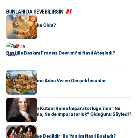
BUNLARI DA SEVEBİLİRSİN
KÜLTÜR
Tunus Nasıl Ülke Oldu?
KÜLTÜR
Bastille Baskını Fransız Devrimi’ni Nasıl Ateşledi?
KÜLTÜR
ABD Eyaletlerine Adını Veren Gerçek İnsanlar
KÜLTÜR
Voltaire Neden Kutsal Roma İmparatorluğu’nun “Ne
Kutsal, Ne Roma, Ne de İmparatorluk” Olduğunu Söyledi?
KÜLTÜR
Geyşalar Fahişe Değildir: Bu Yanılgı Nasıl Başladı?