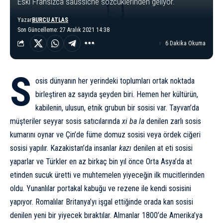
Eski Fransızca saussiche sözcüklerinden geliyor.
Yazar
BURCU ATLAS
Son Güncelleme: 27 Aralık 2021 14:38
6 Dakika Okuma
S
osis dünyanın her yerindeki toplumları ortak noktada
birleştiren az sayıda şeyden biri. Hemen her kültürün,
kabilenin, ulusun, etnik grubun bir sosisi var. Tayvan’da
müşteriler seyyar sosis satıcılarında
xi ba la
denilen zarlı sosis
kumarını oynar ve Çin’de füme domuz sosisi veya ördek ciğeri
sosisi yapılır. Kazakistan’da insanlar
kazı
denilen at eti sosisi
yaparlar ve Türkler en az birkaç bin yıl önce Orta Asya’da at
etinden sucuk üretti ve muhtemelen yiyeceğin ilk mucitlerinden
oldu. Yunanlılar portakal kabuğu ve rezene ile kendi sosisini
yapıyor. Romalılar Britanya’yı işgal ettiğinde orada kan sosisi
denilen yeni bir yiyecek bıraktılar. Almanlar 1800’de Amerika’ya