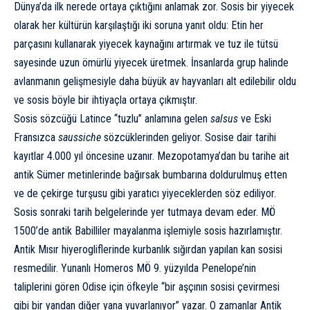
Dünya’da ilk nerede ortaya çıktığını anlamak zor. Sosis bir yiyecek
olarak her kültürün karşılaştığı iki soruna yanıt oldu: Etin her
parçasını kullanarak yiyecek kaynağını artırmak ve tuz ile tütsü
sayesinde uzun ömürlü yiyecek üretmek. İnsanlarda grup halinde
avlanmanın gelişmesiyle daha büyük av hayvanları alt edilebilir oldu
ve sosis böyle bir ihtiyaçla ortaya çıkmıştır.
Sosis sözcüğü Latince “tuzlu” anlamına gelen
salsus
ve Eski
Fransızca
saussiche
sözcüklerinden geliyor. Sosise dair tarihi
kayıtlar 4.000 yıl öncesine uzanır. Mezopotamya’dan bu tarihe ait
antik Sümer metinlerinde bağırsak bumbarına doldurulmuş etten
ve de çekirge turşusu gibi yaratıcı yiyeceklerden söz ediliyor.
Sosis sonraki tarih belgelerinde yer tutmaya devam eder. MÖ
1500’de antik Babilliler mayalanma işlemiyle sosis hazırlamıştır.
Antik Mısır hiyerogliflerinde kurbanlık sığırdan yapılan kan sosisi
resmedilir. Yunanlı Homeros MÖ 9. yüzyılda Penelope’nin
taliplerini gören Odise için öfkeyle “bir aşçının sosisi çevirmesi
gibi bir yandan diğer yana yuvarlanıyor” yazar. O zamanlar Antik