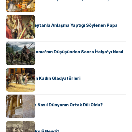
KÜLTÜR
II. Silvester: Şeytanla Anlaşma Yaptığı Söylenen Papa
KÜLTÜR
Ostrogotlar Roma’nın Düşüşünden Sonra İtalya’yı Nasıl
Ele Geçirdi?
KÜLTÜR
Antik Roma’nın Kadın Gladyatörleri
KÜLTÜR
Antik Yunanca Nasıl Dünyanın Ortak Dili Oldu?
KÜLTÜR
Valdensler’in Rolü Neydi?