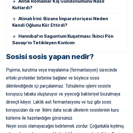
Antik Romalılar Kış Gündönümünü Nasıl
Kutlardı?
Atinalı İrini: Bizans İmparatoriçesi Neden
Kendi Oğlunu Kör Ettirdi?
Hannibal’ın Saguntum Kuşatması: İkinci Pön
Savaşı’nı Tetikleyen Kıvılcım
Sosisi sosis yapan nedir?
Pişirme, kurutma veya mayalanma (fermantasyon) sürecinde
etteki proteinler birbirine bağlanır ve böylece sosis
dilimlendiğinde içi parçalanmaz. Tütsüleme işlemi sosiste
koruyucu tabaka oluşturuyor ve yiyeceği bakteriyel bozulmaya
dirençli kılıyor. Laktik asit fermantasyonu ve tuz gibi sosis
koruyucuları da var. İklimi daha sıcak ülkelerin sosislerinin kuru
kürleme ile hazırlandığını görürsünüz.
Neyin sosis olamayacağını belirlemek zordur. Çoğunlukla kıyılmış