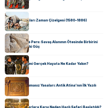
KÜLTÜR
Apache Savaşları Zaman Çizelgesi (1580–1886)
KÜLTÜR
Antik Yunan ve Pers: Savaş Alanının Ötesinde Birbirini
Şekillendiren İki Güç
KÜLTÜR
‘Gladiator’ Filmi Gerçek Hayata Ne Kadar Yakın?
KÜLTÜR
Draco’nun Acımasız Yasaları: Antik Atina’nın İlk Yazılı
Hukuk Kodu
KÜLTÜR
Avrupalı ​​Katharlara Karşı Neden Haçlı Seferi Başlatıldı?