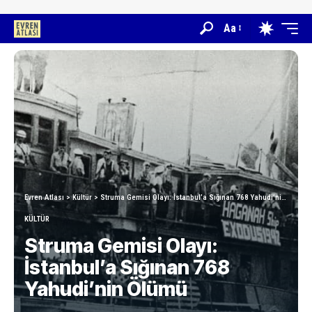
Aa
Evren Atlası
>
Kültür
>
Struma Gemisi Olayı: İstanbul’a Sığınan 768 Yahudi’nin Ölümü
KÜLTÜR
Struma Gemisi Olayı:
İstanbul’a Sığınan 768
Yahudi’nin Ölümü