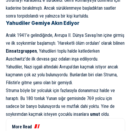
Struma’yı Karadeniz’e sürükledi. Gemi Romanya’ya dönmesi için
kaderine bırakılmıştı. Ancak sürüklenmeye başladıktan saatler
sonra torpidolandı ve yalnızca bir kişi kurtuldu.
Yahudiler Gemiye Akın Ediyor
Aralık 1941’e gelindiğinde, Avrupa
II. Dünya Savaşı
‘nın içine girmiş
ve ilk soykırımlar başlamıştı. ‘Hareketli ölüm orduları’ olarak bilinen
Einsatzgruppen
, Yahudileri toplu halde katlederken
Auschwitz’de ilk devasa gaz odaları inşa ediliyordu.
Yahudiler, Nazi işgali altındaki Avrupa’dan kaçmak istiyor ancak
kaçmanın çok az yolu bulunuyordu. Bunlardan biri olan Struma,
Filistin’e gitme şansı olan bir gemiydi.
Struma böyle bir yolculuk için fazlasıyla donanımsız halde ve
haraptı. Bu 180 tonluk Yunan sığır gemisinde 769 yolcu için
sadece bir banyo bulunuyordu ve mutfak dahi yoktu. Yine de
soykırımdan kaçmak isteyen çocuklu insanlara
umut
oldu.
More Read