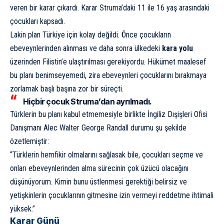
veren bir karar çıkardı. Karar Struma’daki 11 ile 16 yaş arasındaki
çocukları kapsadı.
Lakin plan Türkiye için kolay değildi. Önce çocukların
ebeveynlerinden alınması ve daha sonra ülkedeki
kara yolu
üzerinden Filistin’e ulaştırılması gerekiyordu. Hükümet maalesef
bu planı benimseyemedi, zira ebeveynleri çocuklarını bırakmaya
zorlamak başlı başına zor bir süreçti.
Hiçbir çocuk Struma’dan ayrılmadı.
Türklerin bu planı kabul etmemesiyle birlikte İngiliz Dışişleri Ofisi
Danışmanı Alec Walter George Randall durumu şu şekilde
özetlemiştir:
“Türklerin hemfikir olmalarını sağlasak bile, çocukları seçme ve
onları ebeveynlerinden alma sürecinin çok üzücü olacağını
düşünüyorum. Kimin bunu üstlenmesi gerektiği belirsiz ve
yetişkinlerin çocuklarının gitmesine izin vermeyi reddetme ihtimali
yüksek.”
Karar Günü