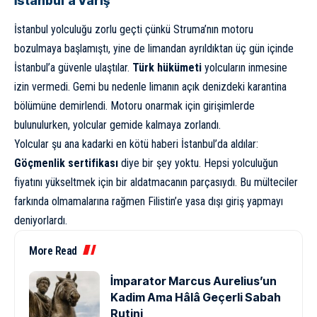
İstanbul’a Varış
İstanbul yolculuğu zorlu geçti çünkü Struma’nın motoru
bozulmaya başlamıştı, yine de limandan ayrıldıktan üç gün içinde
İstanbul’a güvenle ulaştılar.
Türk hükümeti
yolcuların inmesine
izin vermedi. Gemi bu nedenle limanın açık denizdeki karantina
bölümüne demirlendi. Motoru onarmak için girişimlerde
bulunulurken, yolcular gemide kalmaya zorlandı.
Yolcular şu ana kadarki en kötü haberi İstanbul’da aldılar:
Göçmenlik sertifikası
diye bir şey yoktu. Hepsi yolculuğun
fiyatını yükseltmek için bir aldatmacanın parçasıydı. Bu mülteciler
farkında olmamalarına rağmen Filistin’e yasa dışı giriş yapmayı
deniyorlardı.
More Read
İmparator Marcus Aurelius’un
Kadim Ama Hâlâ Geçerli Sabah
Rutini