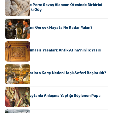
Antik Yunan ve Pers: Savaş Alanının Ötesinde Birbirini
Şekillendiren İki Güç
KÜLTÜR
‘Gladiator’ Filmi Gerçek Hayata Ne Kadar Yakın?
KÜLTÜR
Draco’nun Acımasız Yasaları: Antik Atina’nın İlk Yazılı
Hukuk Kodu
KÜLTÜR
Avrupalı ​​Katharlara Karşı Neden Haçlı Seferi Başlatıldı?
KÜLTÜR
II. Silvester: Şeytanla Anlaşma Yaptığı Söylenen Papa
KÜLTÜR