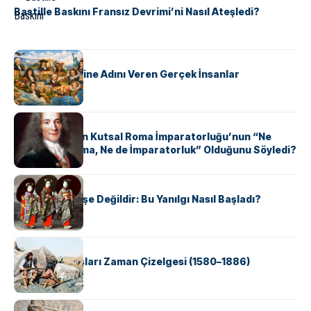
Bastille Baskını Fransız Devrimi’ni Nasıl Ateşledi?
KÜLTÜR
ABD Eyaletlerine Adını Veren Gerçek İnsanlar
KÜLTÜR
Voltaire Neden Kutsal Roma İmparatorluğu’nun “Ne
Kutsal, Ne Roma, Ne de İmparatorluk” Olduğunu Söyledi?
KÜLTÜR
Geyşalar Fahişe Değildir: Bu Yanılgı Nasıl Başladı?
KÜLTÜR
Apache Savaşları Zaman Çizelgesi (1580–1886)
KÜLTÜR