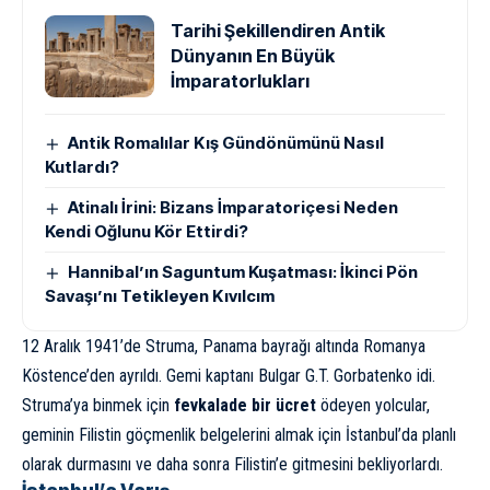
Tarihi Şekillendiren Antik
Dünyanın En Büyük
İmparatorlukları
Antik Romalılar Kış Gündönümünü Nasıl
Kutlardı?
Atinalı İrini: Bizans İmparatoriçesi Neden
Kendi Oğlunu Kör Ettirdi?
Hannibal’ın Saguntum Kuşatması: İkinci Pön
Savaşı’nı Tetikleyen Kıvılcım
12 Aralık 1941’de Struma, Panama bayrağı altında Romanya
Köstence’den ayrıldı. Gemi kaptanı Bulgar G.T. Gorbatenko idi.
Struma’ya binmek için
fevkalade bir ücret
ödeyen yolcular,
geminin Filistin göçmenlik belgelerini almak için İstanbul’da planlı
olarak durmasını ve daha sonra Filistin’e gitmesini bekliyorlardı.