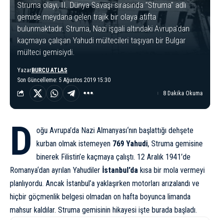
Struma olayı, II. Dünya Savaşı sırasında "Struma" adlı
gemide meydana gelen trajik bir olaya atıfta
bulunmaktadır. Struma, Nazi işgali altındaki Avrupa'dan
kaçmaya çalışan Yahudi mültecileri taşıyan bir Bulgar
mülteci gemisiydi.
Yazar
BURCU ATLAS
Son Güncelleme: 5 Ağustos 2019 15:30
8 Dakika Okuma
D
oğu Avrupa’da
Nazi Almanyası
‘nın başlattığı dehşete
kurban olmak istemeyen
769 Yahudi
, Struma gemisine
binerek Filistin’e kaçmaya çalıştı. 12 Aralık 1941’de
Romanya
‘dan ayrılan Yahudiler
İstanbul’da
kısa bir mola vermeyi
planlıyordu. Ancak İstanbul’a yaklaşırken motorları arızalandı ve
hiçbir göçmenlik belgesi olmadan on hafta boyunca limanda
mahsur kaldılar. Struma gemisinin hikayesi işte burada başladı.