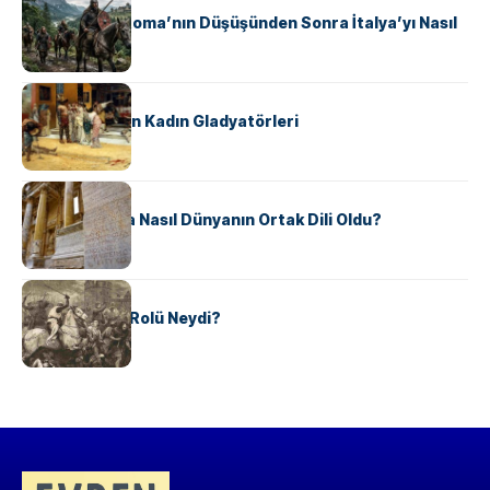
Ostrogotlar Roma’nın Düşüşünden Sonra İtalya’yı Nasıl
Ele Geçirdi?
KÜLTÜR
Antik Roma’nın Kadın Gladyatörleri
KÜLTÜR
Antik Yunanca Nasıl Dünyanın Ortak Dili Oldu?
KÜLTÜR
Valdensler’in Rolü Neydi?