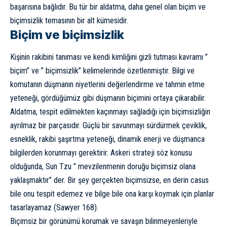
başarısına bağlıdır. Bu tür bir aldatma, daha genel olan biçim ve
biçimsizlik temasının bir alt kümesidir.
Biçim ve biçimsizlik
Kişinin rakibini tanıması ve kendi kimliğini gizli tutması kavramı ”
biçim” ve ” biçimsizlik” kelimelerinde özetlenmiştir. Bilgi ve
komutanın düşmanın niyetlerini değerlendirme ve tahmin etme
yeteneği, gördüğümüz gibi düşmanın biçimini ortaya çıkarabilir.
Aldatma, tespit edilmekten kaçınmayı sağladığı için biçimsizliğin
ayrılmaz bir parçasıdır. Güçlü bir savunmayı sürdürmek çeviklik,
esneklik, rakibi şaşırtma yeteneği, dinamik enerji ve düşmanca
bilgilerden korunmayı gerektirir. Askeri strateji söz konusu
olduğunda, Sun Tzu ” mevzilenmenin doruğu biçimsiz olana
yaklaşmaktır” der. Bir şey gerçekten biçimsizse, en derin casus
bile onu tespit edemez ve bilge bile ona karşı koymak için planlar
tasarlayamaz (Sawyer 168).
Biçimsiz bir görünümü korumak ve savaşın bilinmeyenleriyle