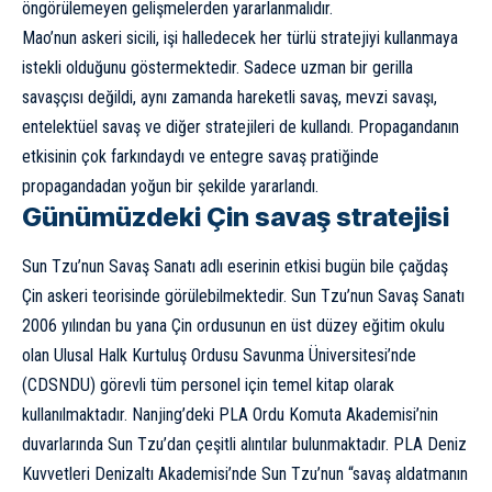
öngörülemeyen gelişmelerden yararlanmalıdır.
Mao’nun askeri sicili, işi halledecek her türlü stratejiyi kullanmaya
istekli olduğunu göstermektedir. Sadece uzman bir gerilla
savaşçısı değildi, aynı zamanda hareketli savaş, mevzi savaşı,
entelektüel savaş ve diğer stratejileri de kullandı. Propagandanın
etkisinin çok farkındaydı ve entegre savaş pratiğinde
propagandadan yoğun bir şekilde yararlandı.
Günümüzdeki Çin savaş stratejisi
Sun Tzu’nun Savaş Sanatı adlı eserinin etkisi bugün bile çağdaş
Çin askeri teorisinde görülebilmektedir. Sun Tzu’nun Savaş Sanatı
2006 yılından bu yana Çin ordusunun en üst düzey eğitim okulu
olan Ulusal Halk Kurtuluş Ordusu Savunma Üniversitesi’nde
(CDSNDU) görevli tüm personel için temel kitap olarak
kullanılmaktadır
. Nanjing’deki PLA Ordu Komuta Akademisi’nin
duvarlarında Sun Tzu’dan çeşitli alıntılar bulunmaktadır. PLA Deniz
Kuvvetleri Denizaltı Akademisi’nde Sun Tzu’nun “savaş aldatmanın