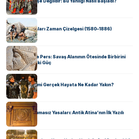
Geyşalar Fahişe Değildir: Bu Yanılgı Nasıl Başladı?
KÜLTÜR
Apache Savaşları Zaman Çizelgesi (1580–1886)
KÜLTÜR
Antik Yunan ve Pers: Savaş Alanının Ötesinde Birbirini
Şekillendiren İki Güç
KÜLTÜR
‘Gladiator’ Filmi Gerçek Hayata Ne Kadar Yakın?
KÜLTÜR
Draco’nun Acımasız Yasaları: Antik Atina’nın İlk Yazılı
Hukuk Kodu
KÜLTÜR