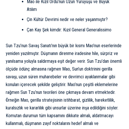
Mao ile Kızıl Ordu’nun Uzun Yürüyüşü ve Büyük
Atılım
Çin Kültür Devrimi nedir ve neler yaşanmıştır?
Çan Kay Şek kimdir: Kızıl General Generalissimo
Sun Tzu’nun Savaş Sanatı’nın büyük bir kısmı Mao’nun eserlerinde
yeniden yazılmıştır. Düşmanın direnme iradesine hile, sürpriz ve
yanılsama yoluyla saldırmaya eşit değer verir. Sun Tzu’dan önemli
ölçüde ödünç almasına rağmen Mao, Sun’un doktrinini gerilla
savaşı, uzun süren muharebeler ve devrimci ayaklanmalar gibi
konuları içerecek şekilde geliştirir. Mao’nun çeşitli eklemelerine
rağmen Sun Tzu’nun teorileri öne çıkmaya devam etmektedir.
Örneğin Mao, gerilla stratejisinin istihbarat, gizlilik, hareketlilik,
kuralsızlık ve kararlılık gibi unsurlar üzerine inşa edildiğini söyler.
Komutan durumun tüm kapsamını dikkate almalı, aldatmacayı
kullanmalı, düşmanın zayıf noktalarını hedef almalı ve