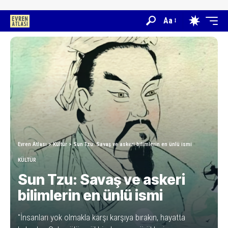
Aa
Evren Atlası
>
Kültür
>
Sun Tzu: Savaş ve askeri bilimlerin en ünlü ismi
KÜLTÜR
Sun Tzu: Savaş ve askeri
bilimlerin en ünlü ismi
"İnsanları yok olmakla karşı karşıya bırakın, hayatta