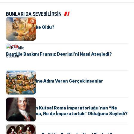
BUNLARI DA SEVEBİLİRSİN
KÜLTÜR
Tunus Nasıl Ülke Oldu?
KÜLTÜR
Bastille Baskını Fransız Devrimi’ni Nasıl Ateşledi?
KÜLTÜR
ABD Eyaletlerine Adını Veren Gerçek İnsanlar
KÜLTÜR
Voltaire Neden Kutsal Roma İmparatorluğu’nun “Ne
Kutsal, Ne Roma, Ne de İmparatorluk” Olduğunu Söyledi?
KÜLTÜR