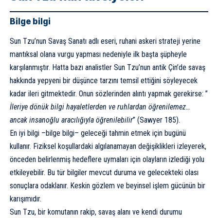
Bilge bilgi
Sun Tzu’nun Savaş Sanatı adlı eseri, ruhani askeri strateji yerine
mantıksal olana vurgu yapması nedeniyle ilk başta şüpheyle
karşılanmıştır. Hatta bazı analistler Sun Tzu’nun antik Çin’de savaş
hakkında yepyeni bir düşünce tarzını temsil ettiğini söyleyecek
kadar ileri gitmektedir. Onun sözlerinden alıntı yapmak gerekirse: ”
İleriye dönük bilgi hayaletlerden ve ruhlardan öğrenilemez…
ancak insanoğlu aracılığıyla öğrenilebilir
” (
Sawyer 185)
.
En iyi bilgi –
bilge bilgi
– geleceği tahmin etmek için bugünü
kullanır. Fiziksel koşullardaki algılanamayan değişiklikleri izleyerek,
önceden belirlenmiş hedeflere uymaları için olayların izlediği yolu
etkileyebilir. Bu tür bilgiler mevcut duruma ve gelecekteki olası
sonuçlara odaklanır. Keskin gözlem ve beyinsel işlem gücünün bir
karışımıdır.
Sun Tzu, bir komutanın rakip, savaş alanı ve kendi durumu