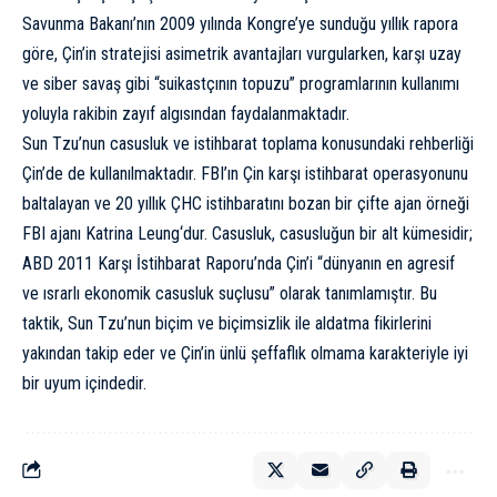
Savunma Bakanı’nın 2009 yılında Kongre’ye sunduğu yıllık rapora
göre, Çin’in stratejisi asimetrik avantajları vurgularken, karşı uzay
ve siber savaş gibi “suikastçının topuzu” programlarının kullanımı
yoluyla rakibin zayıf algısından faydalanmaktadır.
Sun Tzu’nun casusluk ve istihbarat toplama konusundaki rehberliği
Çin’de de kullanılmaktadır. FBI’ın Çin karşı istihbarat operasyonunu
baltalayan ve 20 yıllık ÇHC istihbaratını bozan bir çifte ajan örneği
FBI ajanı
Katrina Leung
‘dur. Casusluk, casusluğun bir alt kümesidir;
ABD 2011
Karşı İstihbarat Raporu’nda
Çin’i “dünyanın en agresif
ve ısrarlı ekonomik casusluk suçlusu” olarak tanımlamıştır. Bu
taktik, Sun Tzu’nun biçim ve biçimsizlik ile aldatma fikirlerini
yakından takip eder ve Çin’in ünlü şeffaflık olmama karakteriyle iyi
bir uyum içindedir.