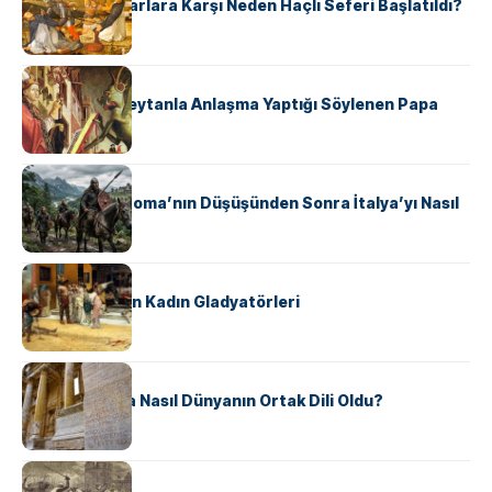
Avrupalı ​​Katharlara Karşı Neden Haçlı Seferi Başlatıldı?
KÜLTÜR
II. Silvester: Şeytanla Anlaşma Yaptığı Söylenen Papa
KÜLTÜR
Ostrogotlar Roma’nın Düşüşünden Sonra İtalya’yı Nasıl
Ele Geçirdi?
KÜLTÜR
Antik Roma’nın Kadın Gladyatörleri
KÜLTÜR
Antik Yunanca Nasıl Dünyanın Ortak Dili Oldu?
KÜLTÜR