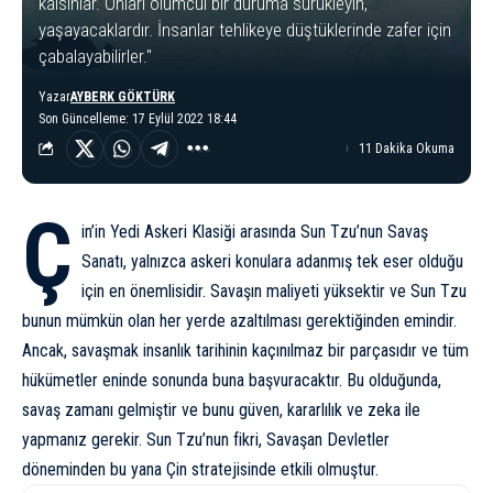
kalsınlar. Onları ölümcül bir duruma sürükleyin,
yaşayacaklardır. İnsanlar tehlikeye düştüklerinde zafer için
çabalayabilirler."
Yazar
AYBERK GÖKTÜRK
Son Güncelleme: 17 Eylül 2022 18:44
11 Dakika Okuma
Ç
in’in Yedi Askeri Klasiği arasında Sun Tzu’nun Savaş
Sanatı, yalnızca askeri konulara adanmış tek eser olduğu
için en önemlisidir. Savaşın maliyeti yüksektir ve Sun Tzu
bunun mümkün olan her yerde azaltılması gerektiğinden emindir.
Ancak, savaşmak insanlık tarihinin kaçınılmaz bir parçasıdır ve tüm
hükümetler eninde sonunda buna başvuracaktır. Bu olduğunda,
savaş zamanı gelmiştir ve bunu güven, kararlılık ve zeka ile
yapmanız gerekir. Sun Tzu’nun fikri, Savaşan Devletler
döneminden bu yana Çin stratejisinde etkili olmuştur.