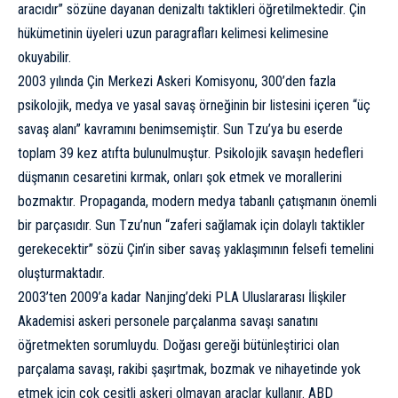
aracıdır” sözüne dayanan denizaltı taktikleri öğretilmektedir. Çin
hükümetinin üyeleri uzun paragrafları kelimesi kelimesine
okuyabilir.
2003 yılında Çin Merkezi Askeri Komisyonu, 300’den fazla
psikolojik, medya ve yasal savaş örneğinin bir listesini içeren “üç
savaş alanı” kavramını benimsemiştir. Sun Tzu’ya bu eserde
toplam 39 kez atıfta bulunulmuştur. Psikolojik savaşın hedefleri
düşmanın cesaretini kırmak, onları şok etmek ve morallerini
bozmaktır. Propaganda, modern medya tabanlı çatışmanın önemli
bir parçasıdır. Sun Tzu’nun “zaferi sağlamak için dolaylı taktikler
gerekecektir” sözü
Çin’in siber savaş yaklaşımının
felsefi temelini
oluşturmaktadır.
2003’ten 2009’a kadar Nanjing’deki PLA Uluslararası İlişkiler
Akademisi askeri personele parçalanma savaşı sanatını
öğretmekten sorumluydu. Doğası gereği bütünleştirici olan
parçalama savaşı, rakibi şaşırtmak, bozmak ve nihayetinde yok
etmek için çok çeşitli askeri olmayan araçlar kullanır. ABD