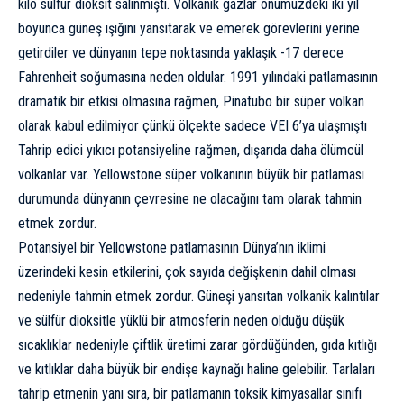
kilo sülfür dioksit salınmıştı. Volkanik gazlar önümüzdeki iki yıl
boyunca güneş ışığını yansıtarak ve emerek görevlerini yerine
getirdiler ve dünyanın tepe noktasında yaklaşık -17 derece
Fahrenheit soğumasına neden oldular. 1991 yılındaki patlamasının
dramatik bir etkisi olmasına rağmen, Pinatubo bir süper volkan
olarak kabul edilmiyor çünkü ölçekte sadece VEI 6’ya ulaşmıştı
Tahrip edici yıkıcı potansiyeline rağmen, dışarıda daha ölümcül
volkanlar var. Yellowstone süper volkanının büyük bir patlaması
durumunda dünyanın çevresine ne olacağını tam olarak tahmin
etmek zordur.
Potansiyel bir Yellowstone patlamasının Dünya’nın iklimi
üzerindeki kesin etkilerini, çok sayıda değişkenin dahil olması
nedeniyle tahmin etmek zordur. Güneşi yansıtan volkanik kalıntılar
ve sülfür dioksitle yüklü bir atmosferin neden olduğu düşük
sıcaklıklar nedeniyle çiftlik üretimi zarar gördüğünden, gıda kıtlığı
ve kıtlıklar daha büyük bir endişe kaynağı haline gelebilir. Tarlaları
tahrip etmenin yanı sıra, bir patlamanın toksik kimyasallar sınıfı