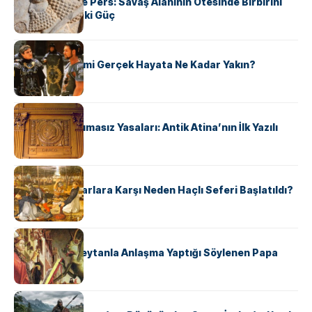
Antik Yunan ve Pers: Savaş Alanının Ötesinde Birbirini
Şekillendiren İki Güç
KÜLTÜR
‘Gladiator’ Filmi Gerçek Hayata Ne Kadar Yakın?
KÜLTÜR
Draco’nun Acımasız Yasaları: Antik Atina’nın İlk Yazılı
Hukuk Kodu
KÜLTÜR
Avrupalı ​​Katharlara Karşı Neden Haçlı Seferi Başlatıldı?
KÜLTÜR
II. Silvester: Şeytanla Anlaşma Yaptığı Söylenen Papa
KÜLTÜR