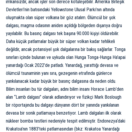
imkansızdır, ancak işler son derece kötüleşebilir. Amerika Birleşik
Devletleri’nin batısındaki Yellowstone Ulusal Parkı’nın altında
oluşmakta olan süper volkana bir göz atalım. Ölümcül bir şok
dalgası, magma odasının aniden açıldığı bölgeden dışarıya doğru
yayılabilir. Bu basınç dalgası tek başına 90.000 kişiyi öldürebilir.
Daha küçük patlamalar büyük bir süper volkan kadar tehlikeli
değildir, ancak potansiyel şok dalgalarına bir bakış sağlarlar. Tonga
sınırları içinde bulunan ve uykuda olan Hunga Tonga-Hunga Ha’apai
yanardağı Ocak 2022’de patladı. Yanardağ, yarattığı devasa ve
ölümcül tsunaminin yanı sıra, gezegenin etrafında günlerce
yankılanacak kadar büyük bir basınç dalgasına da neden oldu.
Bilim insanları bu tür dalgaları, adını bilim insanı Horace Lamb’den
alan “Lamb dalgası” olarak adlandırıyor ve fizikçi Mark Boslough
bir
röportajında
bu dalgayı dünyanın dört bir yanında yankılanan
devasa bir sonik patlamaya benzetiyor. Lamb dalgaları ilk olarak
nükleer bomba testleri nedeniyle tespit edilmiştir.
Endonezya
‘daki
Krakatoa’nın 1883’teki patlamasından (bkz:
Krakatoa Yanardağı