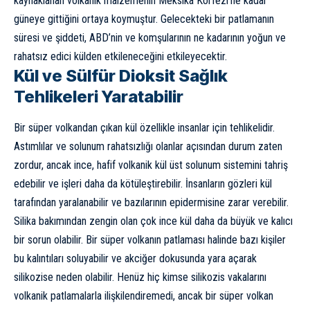
kaynaklanan volkanik malzemenin Meksika Körfezi’ne kadar
güneye gittiğini ortaya koymuştur. Gelecekteki bir patlamanın
süresi ve şiddeti, ABD’nin ve komşularının ne kadarının yoğun ve
rahatsız edici külden etkileneceğini etkileyecektir.
Kül ve Sülfür Dioksit Sağlık
Tehlikeleri Yaratabilir
Bir süper volkandan çıkan kül özellikle insanlar için tehlikelidir.
Astımlılar ve solunum rahatsızlığı olanlar açısından durum zaten
zordur, ancak ince, hafif volkanik kül üst solunum sistemini tahriş
edebilir ve işleri daha da kötüleştirebilir. İnsanların gözleri kül
tarafından yaralanabilir ve bazılarının epidermisine zarar verebilir.
Silika bakımından zengin olan çok ince kül daha da büyük ve kalıcı
bir sorun olabilir. Bir süper volkanın patlaması halinde bazı kişiler
bu kalıntıları soluyabilir ve akciğer dokusunda yara açarak
silikozise neden olabilir. Henüz hiç kimse silikozis vakalarını
volkanik patlamalarla ilişkilendiremedi, ancak bir süper volkan