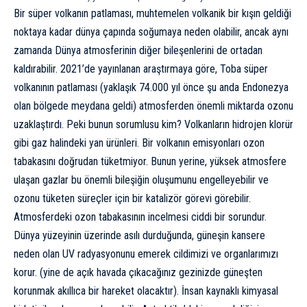
Bir süper volkanın patlaması, muhtemelen volkanik bir kışın geldiği
noktaya kadar dünya çapında soğumaya neden olabilir, ancak aynı
zamanda Dünya
atmosfer
inin diğer bileşenlerini de ortadan
kaldırabilir. 2021’de yayınlanan
araştırmaya
göre, Toba süper
volkanının patlaması (yaklaşık 74.000 yıl önce şu anda Endonezya
olan bölgede meydana geldi) atmosferden önemli miktarda ozonu
uzaklaştırdı. Peki bunun sorumlusu kim? Volkanların hidrojen klorür
gibi gaz halindeki yan ürünleri. Bir volkanın emisyonları ozon
tabakasını doğrudan tüketmiyor. Bunun yerine, yüksek atmosfere
ulaşan gazlar bu önemli bileşiğin oluşumunu engelleyebilir ve
ozonu tüketen süreçler için bir katalizör görevi görebilir.
Atmosferdeki ozon tabakasının incelmesi ciddi bir sorundur.
Dünya yüzeyinin üzerinde asılı durduğunda, güneşin kansere
neden olan UV radyasyonunu emerek cildimizi ve organlarımızı
korur. (yine de açık havada çıkacağınız gezinizde güneşten
korunmak akıllıca bir hareket olacaktır). İnsan kaynaklı kimyasal