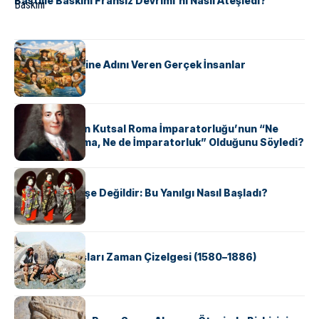
Bastille Baskını Fransız Devrimi’ni Nasıl Ateşledi?
KÜLTÜR
ABD Eyaletlerine Adını Veren Gerçek İnsanlar
KÜLTÜR
Voltaire Neden Kutsal Roma İmparatorluğu’nun “Ne
Kutsal, Ne Roma, Ne de İmparatorluk” Olduğunu Söyledi?
KÜLTÜR
Geyşalar Fahişe Değildir: Bu Yanılgı Nasıl Başladı?
KÜLTÜR
Apache Savaşları Zaman Çizelgesi (1580–1886)
KÜLTÜR