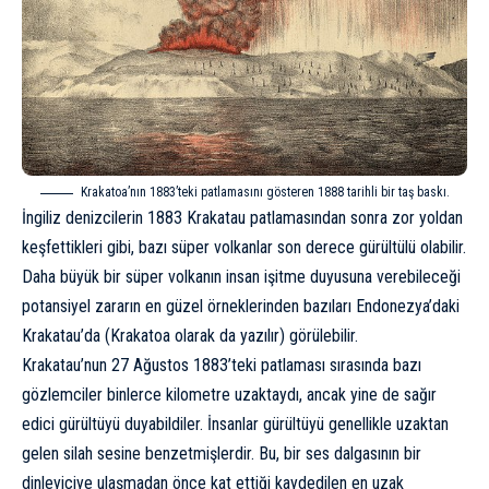
Krakatoa’nın 1883’teki patlamasını gösteren 1888 tarihli bir taş baskı.
İngiliz denizcilerin 1883 Krakatau patlamasından sonra zor yoldan
keşfettikleri gibi, bazı süper volkanlar son derece gürültülü olabilir.
Daha büyük bir süper volkanın insan işitme duyusuna verebileceği
potansiyel zararın en güzel örneklerinden bazıları Endonezya’daki
Krakatau’da (Krakatoa olarak da yazılır) görülebilir.
Krakatau’nun 27 Ağustos 1883’teki patlaması sırasında bazı
gözlemciler binlerce kilometre uzaktaydı, ancak yine de sağır
edici gürültüyü duyabildiler. İnsanlar gürültüyü genellikle uzaktan
gelen silah sesine benzetmişlerdir. Bu, bir ses dalgasının bir
dinleyiciye ulaşmadan önce kat ettiği kaydedilen en uzak