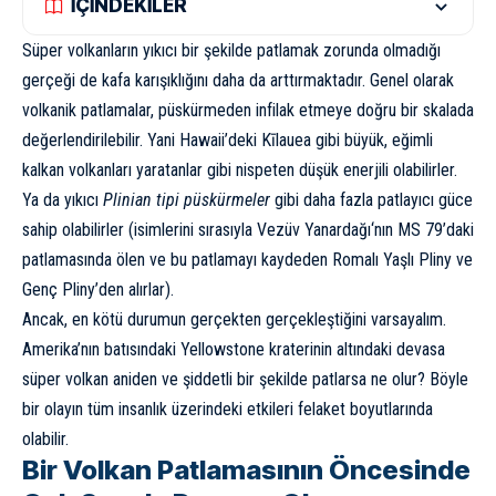
İÇİNDEKİLER
Süper volkanların yıkıcı bir şekilde patlamak zorunda olmadığı
gerçeği de kafa karışıklığını daha da arttırmaktadır. Genel olarak
volkanik patlamalar, püskürmeden infilak etmeye doğru bir skalada
değerlendirilebilir. Yani Hawaii’deki Kīlauea gibi büyük, eğimli
kalkan volkanları yaratanlar gibi nispeten düşük enerjili olabilirler.
Ya da yıkıcı
Plinian tipi püskürmeler
gibi daha fazla patlayıcı güce
sahip olabilirler (isimlerini sırasıyla
Vezüv Yanardağı
‘nın MS 79’daki
patlamasında ölen ve bu patlamayı kaydeden Romalı Yaşlı Pliny ve
Genç Pliny’den alırlar).
Ancak, en kötü durumun gerçekten gerçekleştiğini varsayalım.
Amerika’nın batısındaki Yellowstone kraterinin altındaki devasa
süper volkan aniden ve şiddetli bir şekilde patlarsa ne olur? Böyle
bir olayın tüm insanlık üzerindeki etkileri felaket boyutlarında
olabilir.
Bir Volkan Patlamasının Öncesinde