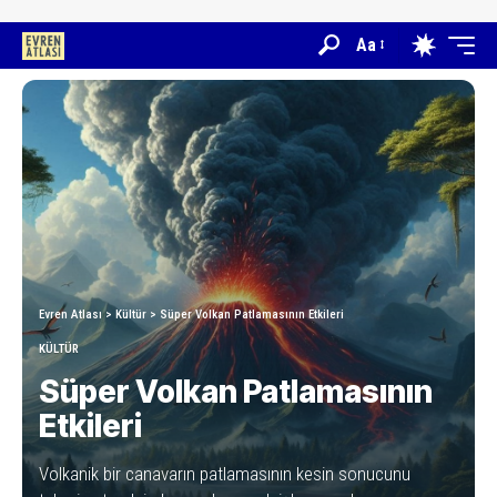
Aa
Evren Atlası
>
Kültür
>
Süper Volkan Patlamasının Etkileri
KÜLTÜR
Süper Volkan Patlamasının
Etkileri
Volkanik bir canavarın patlamasının kesin sonucunu