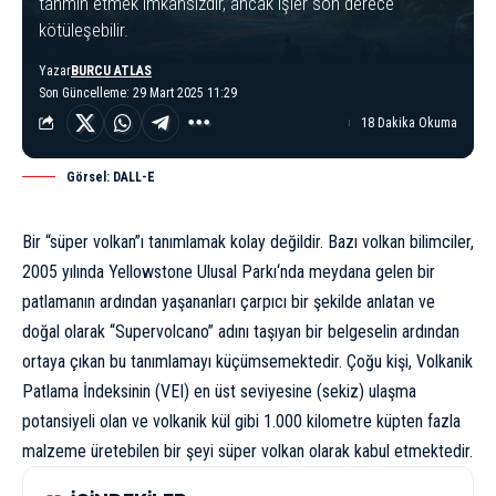
tahmin etmek imkansızdır, ancak işler son derece
kötüleşebilir.
Yazar
BURCU ATLAS
Son Güncelleme: 29 Mart 2025 11:29
18 Dakika Okuma
Görsel: DALL-E
Bir “süper volkan”ı tanımlamak kolay değildir. Bazı
volkan bilimciler
,
2005 yılında
Yellowstone Ulusal Parkı
‘nda meydana gelen bir
patlamanın ardından yaşananları çarpıcı bir şekilde anlatan ve
doğal olarak “
Supervolcano
” adını taşıyan bir belgeselin ardından
ortaya çıkan bu tanımlamayı küçümsemektedir. Çoğu kişi, Volkanik
Patlama İndeksinin (VEI) en üst seviyesine (sekiz) ulaşma
potansiyeli olan ve volkanik kül gibi 1.000 kilometre küpten fazla
malzeme üretebilen bir şeyi süper volkan olarak kabul etmektedir.