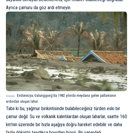
Ayrıca çamuru da göz ardı etmeyin.
Endonezya, Galunggung’da 1982 yılında meydana gelen patlamanın
ardından oluşan lahar.
Tabii ki bu, yağmur birikintisinde bulabileceğiniz türden eski bir
çamur değil. Su ve volkanik kalıntılardan oluşan laharlar, saatte 160
km’nin üzerinde bir hızla aşağıya doğru hareket edebilir ve daha
fazla döküntü taşıdıkça boyutları büyür. Bir yanardağ,