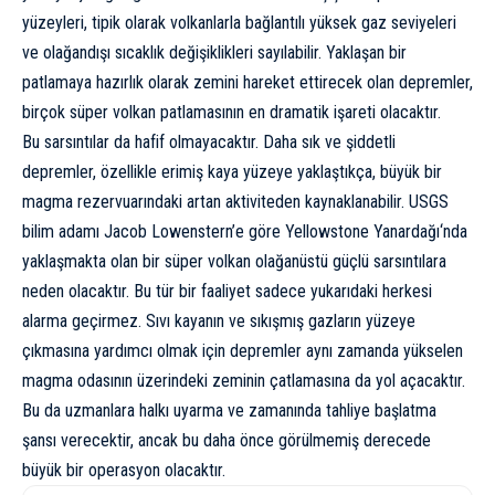
yüzeyleri, tipik olarak
volkan
larla bağlantılı yüksek gaz seviyeleri
ve olağandışı sıcaklık değişiklikleri sayılabilir. Yaklaşan bir
patlamaya hazırlık olarak zemini hareket ettirecek olan depremler,
birçok süper volkan patlamasının en dramatik işareti olacaktır.
Bu sarsıntılar da hafif olmayacaktır. Daha sık ve şiddetli
depremler, özellikle erimiş kaya yüzeye yaklaştıkça, büyük bir
magma rezervuarındaki artan aktiviteden kaynaklanabilir. USGS
bilim adamı Jacob Lowenstern’e göre
Yellowstone Yanardağı
‘nda
yaklaşmakta olan bir süper volkan olağanüstü güçlü sarsıntılara
neden olacaktır
. Bu tür bir faaliyet sadece yukarıdaki herkesi
alarma geçirmez. Sıvı kayanın ve sıkışmış gazların yüzeye
çıkmasına yardımcı olmak için depremler aynı zamanda yükselen
magma odasının üzerindeki zeminin çatlamasına da yol açacaktır.
Bu da uzmanlara halkı uyarma ve zamanında tahliye başlatma
şansı verecektir, ancak bu daha önce görülmemiş derecede
büyük bir operasyon olacaktır.