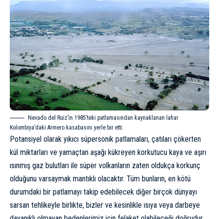
Nevado del Ruiz’in 1985’teki patlamasından kaynaklanan lahar
Kolombiya’daki Armero kasabasını yerle bir etti.
Potansiyel olarak yıkıcı süpersonik patlamaları, çatıları çökerten
kül miktarları ve yamaçtan aşağı kükreyen korkutucu kaya ve aşırı
ısınmış gaz bulutları ile süper volkanların zaten oldukça korkunç
olduğunu varsaymak mantıklı olacaktır. Tüm bunların, en kötü
durumdaki bir patlamayı takip edebilecek diğer birçok dünyayı
sarsan tehlikeyle birlikte, bizler ve kesinlikle ısıya veya darbeye
dayanıklı olmayan bedenlerimiz için felaket olabileceği doğrudur.