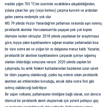
madde yığını 705 °C’nin üzerinde sıcaklıklara ulaşabildiğinden,
yoluna çıkan her şey (veya herkes) çarpma kuvveti ve ardından
gelen yanma nedeniyle yok olur.
MS 79 yılında Vezüv Yanardağı’nın patlaması sırasında aşırı ısınmış
piroklastik akıntılar Herculaneum’da yaşayan pek çok kişinin
ölümüne neden olmuştur. 2018 yılında
yayınlanan
bir araştırmaya
göre, kıyıya yakın kayıkhanelere sığınan insanlar patlamadan kısa
bir süre sonra ani ve yoğun bir ısı dalgasına maruz kaldı. Yazarlar,
piroklastik bir akıntının kayıkhanelere çarparak içeriye sığınmış
olanları öldürdüğü sonucuna varıyor. 2020 yılında yapılan bir
çalışmada
, bu antik felaket kurbanlarından bazılarının uzun süreli
bir ölüm yaşamış olabileceği, çünkü taş evlerin onları piroklastik
akıntının ani etkilerinden koruduğu, ancak daha sonra fırın gibi
ısıtmış olabileceği belirtiliyor.
Bir süper volkanın, patlamasının niteliğine bağlı olarak, son derece
ölümcül bir piroklastik akıntı oluşturmak için yeterli patlayıcı güç