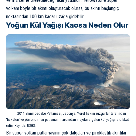
ve malzeme üretebileceği akla yatkındır. Yellowstone süper
volkanı böyle bir akıntı oluşturacak olursa, bu akıntı başlangıç
noktasından 100 km kadar uzağa gidebilir.
Yoğun Kül Yağışı Kaosa Neden Olur
2011 Shinmoedake Patlaması, Japonya. Yerel hakim rüzgarlar tarafından
‘bükülen’ ve yönlendirilen patlamanın ardından meydana gelen kül yağışına dikkat
edin. Kaynak:
USGS
.
Bir süper volkan patlamasının şok dalgaları ve piroklastik akıntılar