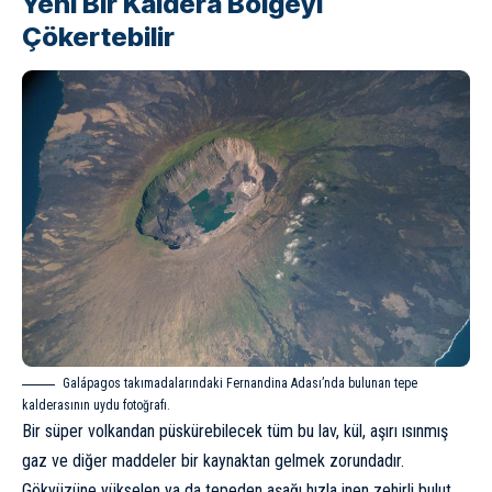
Yeni Bir Kaldera Bölgeyi
Çökertebilir
Galápagos takımadalarındaki Fernandina Adası’nda bulunan tepe
kalderasının uydu fotoğrafı.
Bir süper volkandan püskürebilecek tüm bu lav, kül, aşırı ısınmış
gaz ve diğer maddeler bir kaynaktan gelmek zorundadır.
Gökyüzüne yükselen ya da tepeden aşağı hızla inen zehirli bulut