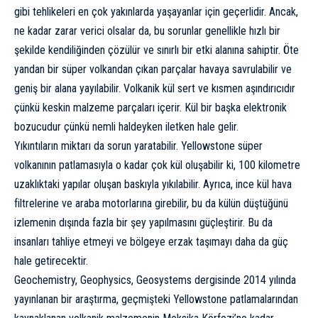
gibi tehlikeleri en çok yakınlarda yaşayanlar için geçerlidir. Ancak,
ne kadar zarar verici olsalar da, bu sorunlar genellikle hızlı bir
şekilde kendiliğinden çözülür ve sınırlı bir etki alanına sahiptir. Öte
yandan bir süper volkandan çıkan parçalar havaya savrulabilir ve
geniş bir alana yayılabilir. Volkanik kül sert ve kısmen aşındırıcıdır
çünkü keskin malzeme parçaları içerir. Kül bir başka elektronik
bozucudur çünkü nemli haldeyken iletken hale gelir.
Yıkıntıların miktarı da sorun yaratabilir. Yellowstone süper
volkanının patlamasıyla o kadar çok kül oluşabilir ki, 100 kilometre
uzaklıktaki yapılar oluşan baskıyla yıkılabilir. Ayrıca, ince kül hava
filtrelerine ve araba motorlarına girebilir, bu da külün düştüğünü
izlemenin dışında fazla bir şey yapılmasını güçleştirir. Bu da
insanları tahliye etmeyi ve bölgeye erzak taşımayı daha da güç
hale getirecektir.
Geochemistry, Geophysics, Geosystems dergisinde 2014 yılında
yayınlanan bir
araştırma
, geçmişteki Yellowstone patlamalarından