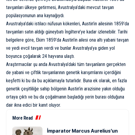
tavşanları ülkeye getirmesi, Avustralya’daki mevcut tavşan
popülasyonunun ana kaynağıydı.
Avustralya’daki istilacı nüfusun kökenleri, Austin’in ailesinin 1859’da
tavşanları satın aldığı güneybatı İngiltere’ye kadar izlenebilir. Tarihi
belgelere göre, Ekim 1859’da Austin’in ailesi ona altı yabani tavşan
ve yedi evcil tavşan verdi ve bunlar Avustralya’ya giden yol
boyunca çoğalarak 24 hayvana ulaştı.
Araştırmacılar şu anda Avustralya’daki tüm tavşanların gerçekten
de yabani ve çiftlik tavşanlarının genetik karışımlarını içerdiğini
keşfetti ki bu da bu açıklamayla tutarlıdır. Buna ek olarak, en fazla
genetik çeşitliliğe sahip bölgenin Austin’in arazisine yakın olduğu
ortaya çıktı ve bu da çoğalmanın başladığı yerin burası olduğuna
dair ikna edici bir kanıt oluyor.
More Read
İmparator Marcus Aurelius’un