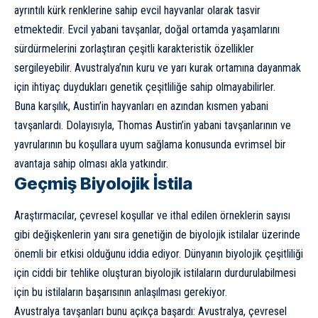
ayrıntılı kürk renklerine sahip evcil hayvanlar olarak tasvir
etmektedir. Evcil yabani tavşanlar, doğal ortamda yaşamlarını
sürdürmelerini zorlaştıran çeşitli karakteristik özellikler
sergileyebilir. Avustralya’nın kuru ve yarı kurak ortamına dayanmak
için ihtiyaç duydukları genetik çeşitliliğe sahip olmayabilirler.
Buna karşılık, Austin’in hayvanları en azından kısmen yabani
tavşanlardı. Dolayısıyla, Thomas Austin’in yabani tavşanlarının ve
yavrularının bu koşullara uyum sağlama konusunda evrimsel bir
avantaja sahip olması akla yatkındır.
Geçmiş Biyolojik İstila
Araştırmacılar, çevresel koşullar ve ithal edilen örneklerin sayısı
gibi değişkenlerin yanı sıra genetiğin de biyolojik istilalar üzerinde
önemli bir etkisi olduğunu iddia ediyor. Dünyanın biyolojik çeşitliliği
için ciddi bir tehlike oluşturan biyolojik istilaların durdurulabilmesi
için bu istilaların başarısının anlaşılması gerekiyor.
Avustralya tavşanları bunu açıkça başardı: Avustralya, çevresel