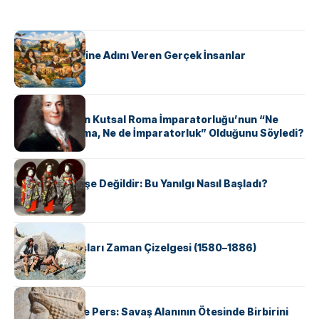
KÜLTÜR
ABD Eyaletlerine Adını Veren Gerçek İnsanlar
KÜLTÜR
Voltaire Neden Kutsal Roma İmparatorluğu’nun “Ne
Kutsal, Ne Roma, Ne de İmparatorluk” Olduğunu Söyledi?
KÜLTÜR
Geyşalar Fahişe Değildir: Bu Yanılgı Nasıl Başladı?
KÜLTÜR
Apache Savaşları Zaman Çizelgesi (1580–1886)
KÜLTÜR
Antik Yunan ve Pers: Savaş Alanının Ötesinde Birbirini