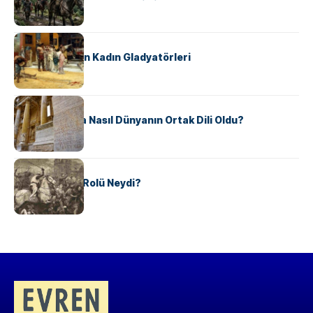
Ele Geçirdi?
KÜLTÜR
Antik Roma’nın Kadın Gladyatörleri
KÜLTÜR
Antik Yunanca Nasıl Dünyanın Ortak Dili Oldu?
KÜLTÜR
Valdensler’in Rolü Neydi?