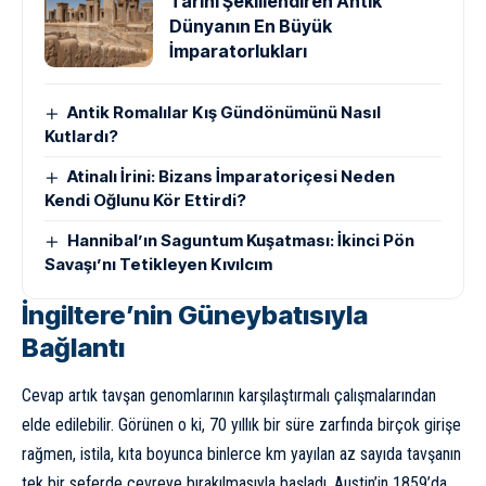
Tarihi Şekillendiren Antik
Dünyanın En Büyük
İmparatorlukları
Antik Romalılar Kış Gündönümünü Nasıl
Kutlardı?
Atinalı İrini: Bizans İmparatoriçesi Neden
Kendi Oğlunu Kör Ettirdi?
Hannibal’ın Saguntum Kuşatması: İkinci Pön
Savaşı’nı Tetikleyen Kıvılcım
İngiltere’nin Güneybatısıyla
Bağlantı
Cevap artık tavşan genomlarının karşılaştırmalı çalışmalarından
elde edilebilir. Görünen o ki, 70 yıllık bir süre zarfında birçok girişe
rağmen, istila, kıta boyunca binlerce km yayılan az sayıda tavşanın
tek bir seferde çevreye bırakılmasıyla başladı. Austin’in 1859’da