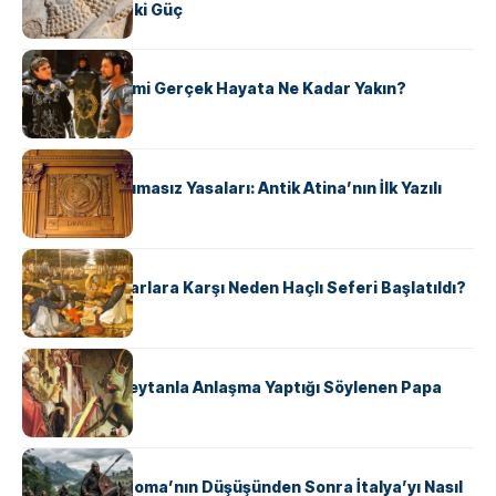
Şekillendiren İki Güç
KÜLTÜR
‘Gladiator’ Filmi Gerçek Hayata Ne Kadar Yakın?
KÜLTÜR
Draco’nun Acımasız Yasaları: Antik Atina’nın İlk Yazılı
Hukuk Kodu
KÜLTÜR
Avrupalı ​​Katharlara Karşı Neden Haçlı Seferi Başlatıldı?
KÜLTÜR
II. Silvester: Şeytanla Anlaşma Yaptığı Söylenen Papa
KÜLTÜR
Ostrogotlar Roma’nın Düşüşünden Sonra İtalya’yı Nasıl