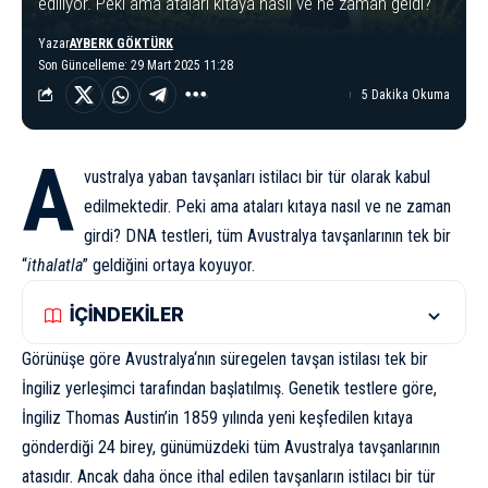
ediliyor. Peki ama ataları kıtaya nasıl ve ne zaman geldi?
Yazar
AYBERK GÖKTÜRK
Son Güncelleme: 29 Mart 2025 11:28
5 Dakika Okuma
A
vustralya yaban tavşanları istilacı bir tür olarak kabul
edilmektedir. Peki ama ataları kıtaya nasıl ve ne zaman
girdi?
DNA
testleri, tüm Avustralya tavşanlarının tek bir
“
ithalatla
” geldiğini ortaya koyuyor.
İÇİNDEKİLER
Görünüşe göre
Avustralya
‘nın süregelen tavşan istilası tek bir
İngiliz yerleşimci tarafından başlatılmış. Genetik testlere göre,
İngiliz Thomas Austin’in 1859 yılında
yeni keşfedilen kıtaya
gönderdiği 24 birey, günümüzdeki tüm Avustralya tavşanlarının
atasıdır. Ancak daha önce ithal edilen tavşanların istilacı bir tür