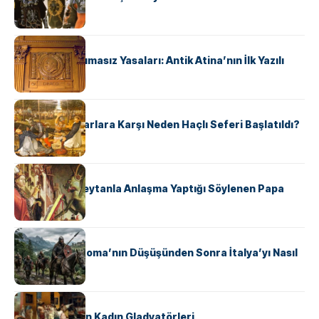
KÜLTÜR
Draco’nun Acımasız Yasaları: Antik Atina’nın İlk Yazılı
Hukuk Kodu
KÜLTÜR
Avrupalı ​​Katharlara Karşı Neden Haçlı Seferi Başlatıldı?
KÜLTÜR
II. Silvester: Şeytanla Anlaşma Yaptığı Söylenen Papa
KÜLTÜR
Ostrogotlar Roma’nın Düşüşünden Sonra İtalya’yı Nasıl
Ele Geçirdi?
KÜLTÜR
Antik Roma’nın Kadın Gladyatörleri