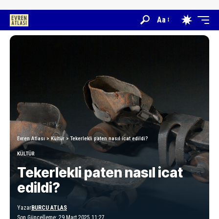
Aa
Evren Atlası
>
Kültür
>
Tekerlekli paten nasıl icat edildi?
KÜLTÜR
Tekerlekli paten nasıl icat
edildi?
Yazar
BURCU ATLAS
Son Güncelleme: 29 Mart 2025 11:27