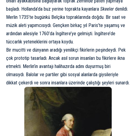
onları ayakkabısına bağlayarak toprak zeminde paten yapmaya
başladı. Hollanda’da buz yerine toprakta kayanlara
Skeeler
denildi.
Merlin 1735’te bugünkü Belçika topraklarında doğdu. Bir saat ve
müzik aleti yapımcısıydı. Gençken birkaç yıl Paris’te yaşamış ve
ardından ailesiyle 1760’da İngiltere’ye gelmişti. İngiltere’de
tüccarlık yeteneklerini ortaya koydu.
Bir mucitti ve dünyanın aradığı yenilikçi fikirlerin peşindeydi. Pek
çok prototip tasarladı. Ancak asıl sorun insanları bu fikirlere ikna
etmekti. Merlin’in avantajı halihazırda adını duyurmuş biri
olmasıydı. Balolar ve partiler gibi sosyal alanlarda giysileriyle
dikkat çekerdi ve sonra insanlara üzerinde çalıştığı şeyleri sunardı.