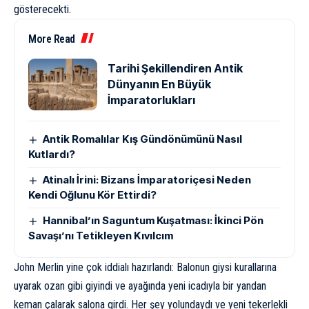
gösterecekti.
More Read
Tarihi Şekillendiren Antik
Dünyanın En Büyük
İmparatorlukları
Antik Romalılar Kış Gündönümünü Nasıl
Kutlardı?
Atinalı İrini: Bizans İmparatoriçesi Neden
Kendi Oğlunu Kör Ettirdi?
Hannibal’ın Saguntum Kuşatması: İkinci Pön
Savaşı’nı Tetikleyen Kıvılcım
John Merlin yine çok iddialı hazırlandı: Balonun giysi kurallarına
uyarak ozan gibi giyindi ve ayağında yeni icadıyla bir yandan
keman çalarak salona girdi. Her şey yolundaydı ve yeni tekerlekli