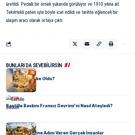
üretildi. Pedallı bir örnek yukarıda görülüyor ve 1910 yılına ait.
Tekerlekli paten işte böyle icat edildi ve tarihte eğlenceli bir
ulaşım aracı olarak ortaya çıktı.
BUNLARI DA SEVEBİLİRSİN
KÜLTÜR
Tunus Nasıl Ülke Oldu?
KÜLTÜR
Bastille Baskını Fransız Devrimi’ni Nasıl Ateşledi?
KÜLTÜR
ABD Eyaletlerine Adını Veren Gerçek İnsanlar