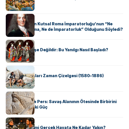
KÜLTÜR
Voltaire Neden Kutsal Roma İmparatorluğu’nun “Ne
Kutsal, Ne Roma, Ne de İmparatorluk” Olduğunu Söyledi?
KÜLTÜR
Geyşalar Fahişe Değildir: Bu Yanılgı Nasıl Başladı?
KÜLTÜR
Apache Savaşları Zaman Çizelgesi (1580–1886)
KÜLTÜR
Antik Yunan ve Pers: Savaş Alanının Ötesinde Birbirini
Şekillendiren İki Güç
KÜLTÜR
‘Gladiator’ Filmi Gerçek Hayata Ne Kadar Yakın?