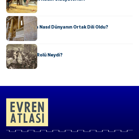
KÜLTÜR
Antik Yunanca Nasıl Dünyanın Ortak Dili Oldu?
KÜLTÜR
Valdensler’in Rolü Neydi?