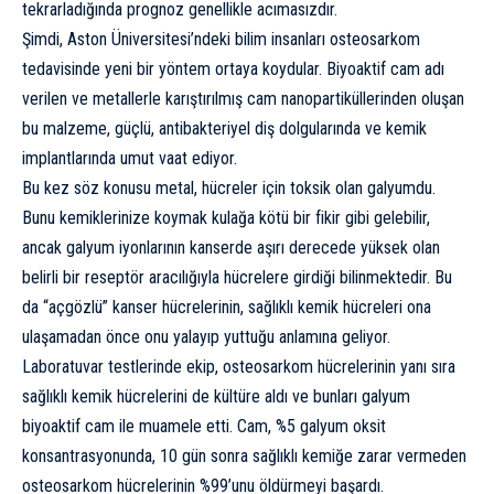
tekrarladığında prognoz genellikle acımasızdır.
Şimdi, Aston Üniversitesi’ndeki bilim insanları osteosarkom
tedavisinde yeni bir yöntem ortaya koydular. Biyoaktif cam adı
verilen ve metallerle karıştırılmış cam nanopartiküllerinden oluşan
bu malzeme, güçlü, antibakteriyel diş dolgularında ve kemik
implantlarında umut vaat ediyor.
Bu kez söz konusu metal, hücreler için toksik olan galyumdu.
Bunu kemiklerinize koymak kulağa kötü bir fikir gibi gelebilir,
ancak galyum iyonlarının kanserde aşırı derecede yüksek olan
belirli bir reseptör aracılığıyla hücrelere girdiği bilinmektedir. Bu
da “açgözlü” kanser hücrelerinin, sağlıklı kemik hücreleri ona
ulaşamadan önce onu yalayıp yuttuğu anlamına geliyor.
Laboratuvar testlerinde ekip, osteosarkom hücrelerinin yanı sıra
sağlıklı kemik hücrelerini de kültüre aldı ve bunları galyum
biyoaktif cam ile muamele etti. Cam, %5 galyum oksit
konsantrasyonunda, 10 gün sonra sağlıklı kemiğe zarar vermeden
osteosarkom hücrelerinin %99’unu öldürmeyi başardı.