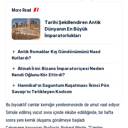
More Read
Tarihi Şekillendiren Antik
Dünyanın En Büyük
İmparatorlukları
Antik Romalılar Kış Gündönümünü Nasıl
Kutlardı?
Atinalı İrini: Bizans İmparatoriçesi Neden
Kendi Oğlunu Kör Ettirdi?
Hannibal’ın Saguntum Kuşatması: İkinci Pön
Savaşı’nı Tetikleyen Kıvılcım
Bu biyoaktif camlar kemiğin yenilenmesinde de umut vaat ediyor.
Simüle edilmiş vücut sıvısı içinde inkübe edildiğinde, bir hafta
sonra yeni kemik oluşumu görülmeye başladı.
Çalışmanın başyazarı Profesör Richard Martin, “Camları