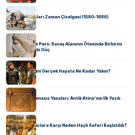
KÜLTÜR
Apache Savaşları Zaman Çizelgesi (1580–1886)
KÜLTÜR
Antik Yunan ve Pers: Savaş Alanının Ötesinde Birbirini
Şekillendiren İki Güç
KÜLTÜR
‘Gladiator’ Filmi Gerçek Hayata Ne Kadar Yakın?
KÜLTÜR
Draco’nun Acımasız Yasaları: Antik Atina’nın İlk Yazılı
Hukuk Kodu
KÜLTÜR
Avrupalı ​​Katharlara Karşı Neden Haçlı Seferi Başlatıldı?