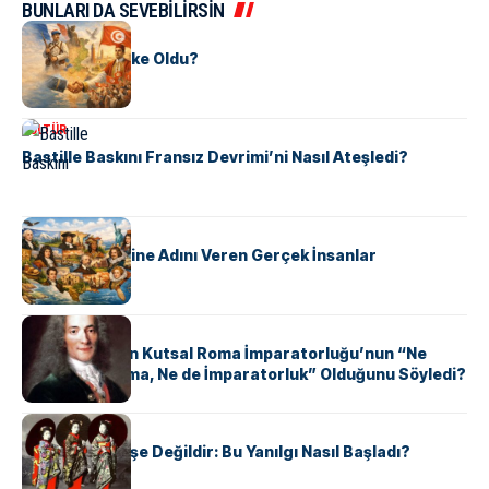
BUNLARI DA SEVEBİLİRSİN
KÜLTÜR
Tunus Nasıl Ülke Oldu?
KÜLTÜR
Bastille Baskını Fransız Devrimi’ni Nasıl Ateşledi?
KÜLTÜR
ABD Eyaletlerine Adını Veren Gerçek İnsanlar
KÜLTÜR
Voltaire Neden Kutsal Roma İmparatorluğu’nun “Ne
Kutsal, Ne Roma, Ne de İmparatorluk” Olduğunu Söyledi?
KÜLTÜR
Geyşalar Fahişe Değildir: Bu Yanılgı Nasıl Başladı?