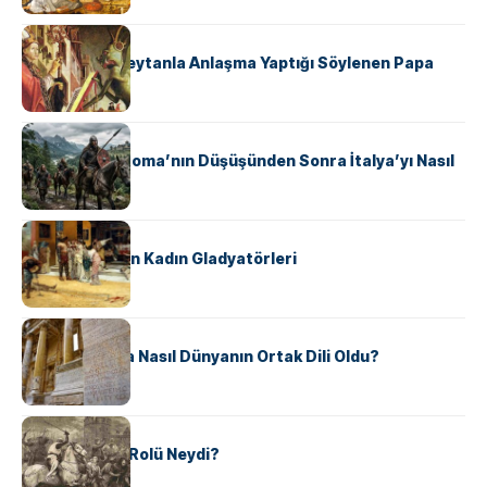
KÜLTÜR
II. Silvester: Şeytanla Anlaşma Yaptığı Söylenen Papa
KÜLTÜR
Ostrogotlar Roma’nın Düşüşünden Sonra İtalya’yı Nasıl
Ele Geçirdi?
KÜLTÜR
Antik Roma’nın Kadın Gladyatörleri
KÜLTÜR
Antik Yunanca Nasıl Dünyanın Ortak Dili Oldu?
KÜLTÜR
Valdensler’in Rolü Neydi?