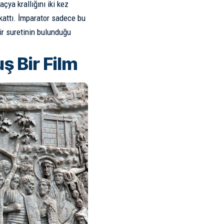
çya krallığını iki kez
kattı. İmparator sadece bu
ir suretinin bulunduğu
ş Bir Film