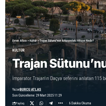
Evren Atlası
>
Kültür
>
Trajan Sütunu’nun Arkasındaki Hikaye Nedir?
KÜLTÜR
Trajan Sütunu’nu
İmparator Trajan'ın Daçya seferini anlatan 115 b
Yazar
BURCU ATLAS
Son Güncelleme: 29 Mart 2025 11:29
6 Dakika Okuma
Paylaş