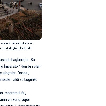
r zamanlar iki kütüphane ve
rı üzerinde yükselmektedir.
başında başlamıştır. Bu
İyi İmparator
” dan biri olan
e ulaştılar. Dahası,
aritadan sildi ve bugünkü
a İmparatorluğu,
yanın en zorlu süper