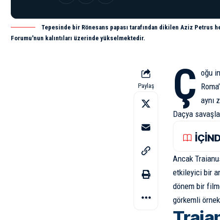
Tepesinde bir Rönesans papası tarafından dikilen Aziz Petrus he
Forumu'nun kalıntıları üzerinde yükselmektedir.
Ç
oğu in
Roma’d
Paylaş
aynı 
Daçya savaşlar
İÇİN
Ancak Traianus
etkileyici bir 
dönem bir film
görkemli örnek
Traia