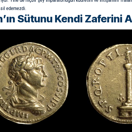
riydi. Yine de hiçbir şey imparatorluğun kudretini ve ihtişamını Trai
msil edemezdi.
n’ın Sütunu Kendi Zaferini 