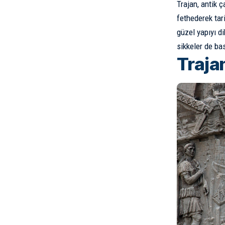
Trajan, antik ç
fethederek tar
güzel yapıyı d
sikkeler de bas
Traja