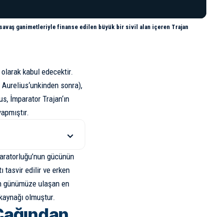
avaş ganimetleriyle finanse edilen büyük bir sivil alan içeren Trajan
 olarak kabul edecektir.
 Aurelius
‘unkinden sonra),
rus, İmparator
Trajan
‘ın
yapmıştır.
paratorluğu’nun gücünün
ı tasvir edilir ve erken
nın günümüze ulaşan en
kaynağı olmuştur.
 Çağından