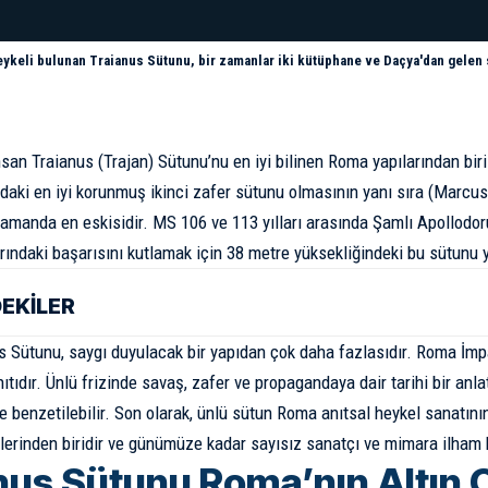
ykeli bulunan Traianus Sütunu, bir zamanlar iki kütüphane ve Daçya'dan gelen s
san Traianus (Trajan) Sütunu’nu en iyi bilinen Roma yapılarından biri
aki en iyi korunmuş ikinci zafer sütunu olmasının yanı sıra (
Marcus
zamanda en eskisidir. MS 106 ve 113 yılları arasında Şamlı Apollodo
ındaki başarısını kutlamak için 38 metre yüksekliğindeki bu sütunu 
DEKİLER
 Sütunu, saygı duyulacak bir yapıdan çok daha fazlasıdır. Roma İm
anıtıdır. Ünlü frizinde savaş, zafer ve propagandaya dair tarihi bir anlat
e benzetilebilir. Son olarak, ünlü sütun Roma anıtsal heykel sanatı
lerinden biridir ve günümüze kadar sayısız sanatçı ve mimara ilham 
nus Sütunu Roma’nın Altın