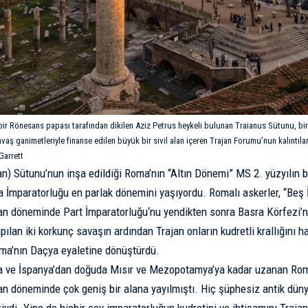
ir Rönesans papası tarafından dikilen Aziz Petrus heykeli bulunan Traianus Sütunu, bi
vaş ganimetleriyle finanse edilen büyük bir sivil alan içeren Trajan Forumu’nun kalıntıla
Garrett
an) Sütunu’nun inşa edildiği Roma’nın “Altın Dönemi” MS 2. yüzyılın 
mparatorluğu en parlak dönemini yaşıyordu. Romalı askerler, “
Beş 
jan döneminde
Part İmparatorluğu
‘nu yendikten sonra Basra Körfezi’n
pılan iki korkunç savaşın ardından Trajan onların kudretli krallığını h
ma’nın Daçya eyaletine dönüştürdü.
ya ve İspanya’dan doğuda Mısır ve Mezopotamya’ya kadar uzanan Rom
an döneminde çok geniş bir alana yayılmıştı. Hiç şüphesiz antik dün