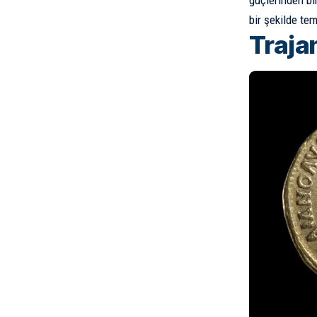
güçlerinden bi
bir şekilde te
Traja