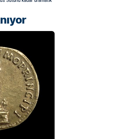
anus Sütunu kadar dramatik
Anıyor