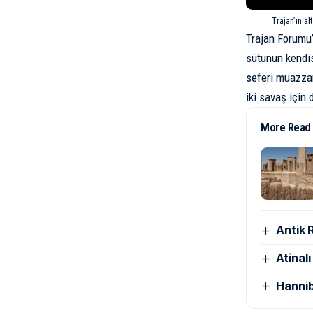
Trajan’ın a
Trajan Forumu’
sütunun kendis
seferi muazzam
iki savaş için 
More Read
Antik 
Atinal
Hannib