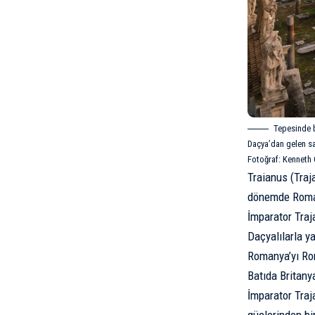
Tepesinde b
Daçya’dan gelen sa
Fotoğraf: Kenneth 
Traianus (Traj
dönemde Roma İ
İmparator Tra
Daçyalılarla ya
Romanya’yı Ro
Batıda Britan
İmparator Traj