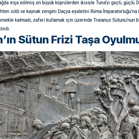
ağda inşa edilmiş en büyük köprülerden ikisiyle Tuna’yı geçti, güçlü Da
ihten sildi ve kaynak zengini Daçya eyaletini Roma İmparatorluğu’na 
ikmekle kalmadı; zaferi kutlamak için üzerinde Traianus Sütunu’nun b
tırdı.
n’ın Sütun Frizi Taşa Oyulmu