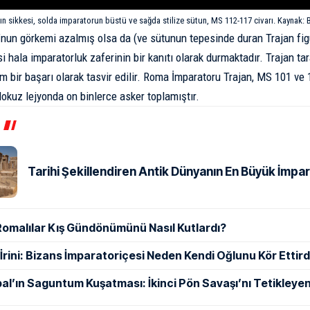
ltın sikkesi, solda imparatorun büstü ve sağda stilize sütun, MS 112-117 civarı. Kaynak:
nun görkemi azalmış olsa da (ve sütunun tepesinde duran Trajan fig
i hala imparatorluk zaferinin bir kanıtı olarak durmaktadır. Trajan t
 bir başarı olarak tasvir edilir. Roma İmparatoru Trajan, MS 101 ve 1
dokuz lejyonda on binlerce asker toplamıştır.
Tarihi Şekillendiren Antik Dünyanın En Büyük İmpar
Romalılar Kış Gündönümünü Nasıl Kutlardı?
ı İrini: Bizans İmparatoriçesi Neden Kendi Oğlunu Kör Ettird
al’ın Saguntum Kuşatması: İkinci Pön Savaşı’nı Tetikleyen