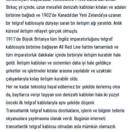
Birkaç yıl içinde, uzun mesafeli denizaltı kabloları kıtaları ve adaları
birbirine bağladı ve 1902’de Kanada’dan Yeni Zelanda’ya uzanan
bir telgraf kablosuyla dünyayı saran bir iletişim ağı yaratıldı. Anlık
küresel iletişim nihayet gerçek olmuştu.
1911’de Büyük Britanya tüm İngiliz imparatorluğunu telgraf
kablosuyla birbirine bağlayan All Red Line hattını tamamladı ve
tüm imparatorluk dakikalar içinde birbiriyle iletişim kurabilir hale
geldi. İletişim kabloları ve sistemleri daha iyi hale geldikçe
şirketler ve işletmeler kıtalar arasına yayılabilir ve uzaktaki
çalışanlarıyla kolay iletişim kurabilir oldu.
Her ne kadar teknoloji hayal edilemez bir şekilde ilerlemiş olsa
da, baytlarca veriyi taşıyan son denizaltı kabloları hala iki yüzyıl
önceki ilk telgraf kablolarıyla aynı şekilde döşenir.
Transatlantik telgraf kablosu dostlukların, işlerin ve bilginin tellerle
okyanuslara yayılmasına olanak verdi. Bugünün interneti
transatlantik telgraf kablosu olmadan asla mümkün olamazdı.