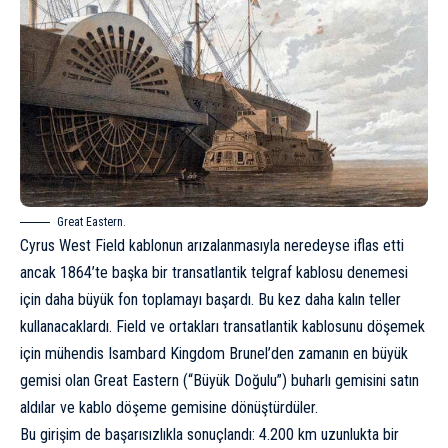
Great Eastern.
Cyrus West Field kablonun arızalanmasıyla neredeyse iflas etti
ancak 1864’te başka bir transatlantik telgraf kablosu denemesi
için daha büyük fon toplamayı başardı. Bu kez daha kalın teller
kullanacaklardı. Field ve ortakları transatlantik kablosunu döşemek
için mühendis Isambard Kingdom Brunel’den zamanın en büyük
gemisi olan Great Eastern (“Büyük Doğulu”) buharlı gemisini satın
aldılar ve kablo döşeme gemisine dönüştürdüler.
Bu girişim de başarısızlıkla sonuçlandı: 4.200 km uzunlukta bir