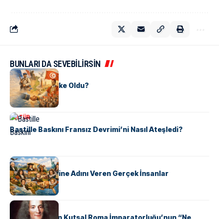
BUNLARI DA SEVEBİLİRSİN
KÜLTÜR
Tunus Nasıl Ülke Oldu?
KÜLTÜR
Bastille Baskını Fransız Devrimi’ni Nasıl Ateşledi?
KÜLTÜR
ABD Eyaletlerine Adını Veren Gerçek İnsanlar
KÜLTÜR
Voltaire Neden Kutsal Roma İmparatorluğu’nun “Ne