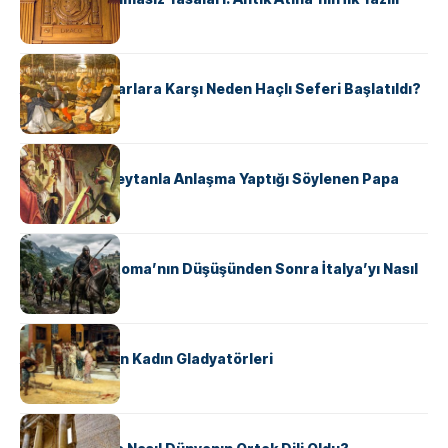
Hukuk Kodu
KÜLTÜR
Avrupalı ​​Katharlara Karşı Neden Haçlı Seferi Başlatıldı?
KÜLTÜR
II. Silvester: Şeytanla Anlaşma Yaptığı Söylenen Papa
KÜLTÜR
Ostrogotlar Roma’nın Düşüşünden Sonra İtalya’yı Nasıl
Ele Geçirdi?
KÜLTÜR
Antik Roma’nın Kadın Gladyatörleri
KÜLTÜR