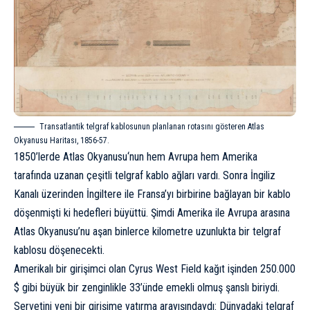
Transatlantik telgraf kablosunun planlanan rotasını gösteren Atlas
Okyanusu Haritası, 1856-57.
1850’lerde
Atlas Okyanusu
‘nun hem Avrupa hem Amerika
tarafında uzanan çeşitli telgraf kablo ağları vardı. Sonra İngiliz
Kanalı üzerinden İngiltere ile Fransa’yı birbirine bağlayan bir kablo
döşenmişti ki hedefleri büyüttü. Şimdi Amerika ile Avrupa arasına
Atlas Okyanusu’nu aşan binlerce kilometre uzunlukta bir telgraf
kablosu döşenecekti.
Amerikalı bir girişimci olan Cyrus West Field kağıt işinden 250.000
$ gibi büyük bir zenginlikle 33’ünde emekli olmuş şanslı biriydi.
Servetini yeni bir girişime yatırma arayışındaydı: Dünyadaki telgraf