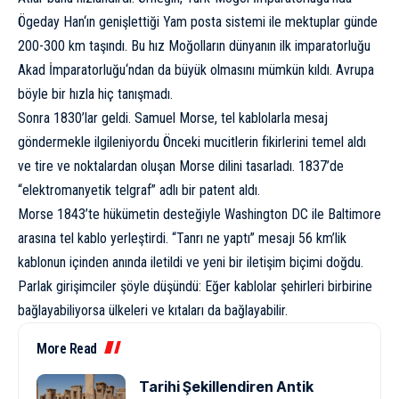
Ögeday Han
‘ın genişlettiği Yam posta sistemi ile mektuplar günde
200-300 km taşındı. Bu hız Moğolların dünyanın ilk imparatorluğu
Akad İmparatorluğu
‘ndan da büyük olmasını mümkün kıldı. Avrupa
böyle bir hızla hiç tanışmadı.
Sonra 1830’lar geldi. Samuel Morse, tel kablolarla mesaj
göndermekle ilgileniyordu Önceki mucitlerin fikirlerini temel aldı
ve tire ve noktalardan oluşan
Morse dilini
tasarladı. 1837’de
“elektromanyetik telgraf” adlı bir patent aldı.
Morse 1843’te hükümetin desteğiyle Washington DC ile Baltimore
arasına tel kablo yerleştirdi. “Tanrı ne yaptı” mesajı 56 km’lik
kablonun içinden anında iletildi ve yeni bir iletişim biçimi doğdu.
Parlak girişimciler şöyle düşündü: Eğer kablolar şehirleri birbirine
bağlayabiliyorsa ülkeleri ve kıtaları da bağlayabilir.
More Read
Tarihi Şekillendiren Antik