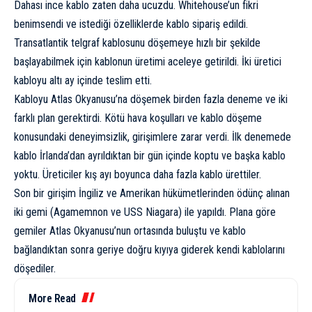
Dahası ince kablo zaten daha ucuzdu. Whitehouse’un fikri
benimsendi ve istediği özelliklerde kablo sipariş edildi.
Transatlantik telgraf kablosunu döşemeye hızlı bir şekilde
başlayabilmek için kablonun üretimi aceleye getirildi. İki üretici
kabloyu altı ay içinde teslim etti.
Kabloyu Atlas Okyanusu’na döşemek birden fazla deneme ve iki
farklı plan gerektirdi. Kötü hava koşulları ve kablo döşeme
konusundaki deneyimsizlik, girişimlere zarar verdi. İlk denemede
kablo İrlanda’dan ayrıldıktan bir gün içinde koptu ve başka kablo
yoktu. Üreticiler kış ayı boyunca daha fazla kablo ürettiler.
Son bir girişim İngiliz ve Amerikan hükümetlerinden ödünç alınan
iki gemi (Agamemnon ve USS Niagara) ile yapıldı. Plana göre
gemiler Atlas Okyanusu’nun ortasında buluştu ve kablo
bağlandıktan sonra geriye doğru kıyıya giderek kendi kablolarını
döşediler.
More Read