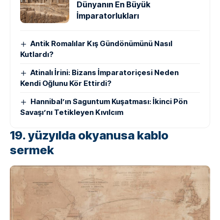
Dünyanın En Büyük
İmparatorlukları
Antik Romalılar Kış Gündönümünü Nasıl
Kutlardı?
Atinalı İrini: Bizans İmparatoriçesi Neden
Kendi Oğlunu Kör Ettirdi?
Hannibal’ın Saguntum Kuşatması: İkinci Pön
Savaşı’nı Tetikleyen Kıvılcım
19. yüzyılda okyanusa kablo
sermek