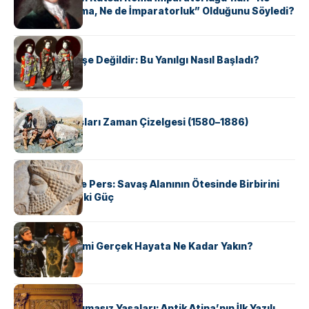
Kutsal, Ne Roma, Ne de İmparatorluk” Olduğunu Söyledi?
KÜLTÜR
Geyşalar Fahişe Değildir: Bu Yanılgı Nasıl Başladı?
KÜLTÜR
Apache Savaşları Zaman Çizelgesi (1580–1886)
KÜLTÜR
Antik Yunan ve Pers: Savaş Alanının Ötesinde Birbirini
Şekillendiren İki Güç
KÜLTÜR
‘Gladiator’ Filmi Gerçek Hayata Ne Kadar Yakın?
KÜLTÜR
Draco’nun Acımasız Yasaları: Antik Atina’nın İlk Yazılı