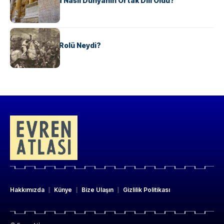
Antik Yunanca Nasıl Dünyanın Ortak Dili Oldu?
KÜLTÜR
Valdensler’in Rolü Neydi?
Hakkımızda
Künye
Bize Ulaşın
Gizlilik Politikası