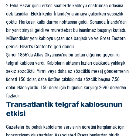
2 Eylül Pazar günü erken saatlerde kabloyu enstrüman odasına
dek taşıdılar. Elektrikçiler İrlanda’yı aramaya çalışırken sessizlik
çöktü. Herkesin kalbi durma noktasına geldi. Sonunda İrlanda’dan
bir yanıt sinyali geldi ve mürettebat bu inanılmaz başarıyı kutladı.
Mühendisler yeni kabloyu uçtan uca bağladı ve ve Great Eastern
gemisi Heart’s Content’e geri döndü.
Şimdi 1866’da Atlas Okyanusu’nu bir uçtan diğerine geçen iki
telgraf kablosu vardı. Kabloların aktarım hızları dakikada yaklaşık
sekiz sözcüktü. Yirmi veya daha az sözcüklü mesaj göndermenin
ücreti 150 dolar, daha üstüne çıkıldığında sözcük başına 7,50
dolar ekleniyordu. 150 dolar için bugünün karşılığı 2690 dolardan
fazladır.
Transatlantik telgraf kablosunun
etkisi
Gazeteler bu pahalı kablolama servisinin ücretini karşılamak için
konsorsiyum oluşturdular. Associated Press bunlardan biridir.