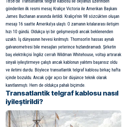
1858’de Transatlantik telgraf kablosu ile okyanus üzerinden
gönderilen ilk resmi mesaj Kraliçe Victoria ile Amerikan Başkanı
James Buchanan arasında iletildi. Kraliçe’nin 98 sözcükten oluşan
mesajı 16 saatte Amerika’ya ulaştı. O zamanın kıtalararası iletişim
hızı 10 gündü. Oldukça iyi bir gelişmesiydi ancak beklenenden
uzaktı. İş dünyasının hevesi kırılmıştı. Thomson’ın hassas aynalı
galvanometresi bile mesajları yeterince hızlandıramadı. Şirketin
baş elektrikçisi İngiliz cerrah Wildman Whitehouse, voltajı artırarak
sinyali iyileştirmeye çalıştı ancak kablonun yalıtımı başarısız oldu
ve iletimi durdu. Böylece transatlantik telgraf kablosu birkaç hafta
içinde bozuldu. Ancak çığır açıcı bir düşünce teknik olarak
kanıtlanmıştı. Hem de oldukça pahalı biçimde.
Transatlantik telgraf kablosu nasıl
iyileştirildi?