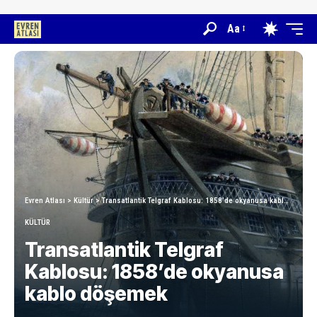
Aa
Evren Atlası
>
Kültür
>
Transatlantik Telgraf Kablosu: 1858’de okyanusa kablo döşemek
KÜLTÜR
Transatlantik Telgraf
Kablosu: 1858’de okyanusa
kablo döşemek