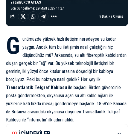
Yazar
BURCU ATLAS
Son Güncelleme: 29 Mart 2025 11:27
9 Dakika Okuma
G
ünümüzde yüksek hızlı iletişim neredeyse su kadar
yaygın. Ancak tüm bu
iletişimin nasıl çalıştığını
hiç
düşündünüz mü? Arkasında, su altı fiberoptik kablolardan
oluşan gerçek bir “ağ” var. Bu yüksek teknolojili iletişimi bir
geminin, iki yüzyıl önce kıtalar arasına döşediği bir kabloya
borçluyuz. Peki bu noktaya nasıl geldik? Her şey ilk
Transatlantik Telgraf Kablosu
ile başladı. Birden güvercinle
posta göndermekten, okyanusu aşan su altı kablo ağları ile
yüzlerce katı hızda mesaj göndermeye başladık. 1858’de Kanada
ile Britanya arasındaki okyanusa döşenen Transatlantik Telgraf
Kablosu ile “internetin” ilk adımı atıldı.
İÇİNDEKİLER