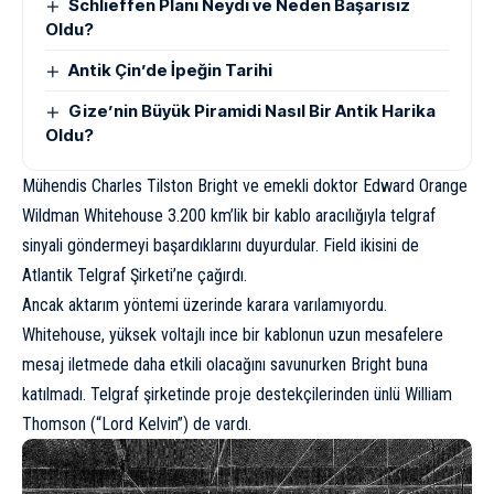
Schlieffen Planı Neydi ve Neden Başarısız
Oldu?
Antik Çin’de İpeğin Tarihi
Gize’nin Büyük Piramidi Nasıl Bir Antik Harika
Oldu?
Mühendis Charles Tilston Bright ve emekli doktor Edward Orange
Wildman Whitehouse 3.200 km’lik bir kablo aracılığıyla telgraf
sinyali göndermeyi başardıklarını duyurdular. Field ikisini de
Atlantik Telgraf Şirketi’ne çağırdı.
Ancak aktarım yöntemi üzerinde karara varılamıyordu.
Whitehouse, yüksek voltajlı ince bir kablonun uzun mesafelere
mesaj iletmede daha etkili olacağını savunurken Bright buna
katılmadı. Telgraf şirketinde proje destekçilerinden ünlü William
Thomson (“Lord Kelvin”) de vardı.