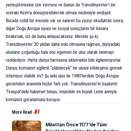
yerleştirmesine izin vermesi
ve bunun da Transdinyester’i bir
sonraki Kırım’a dönüştürebilecek olması nedeniyle endişeli.
Burada ciddi bir mesele var ve sanırım bu yazıyı okuduktan sonra,
diğer Doğu Avrupa siyasi ve sosyal sonuçlarını bir kenara
bırakırsak, siz de bunu anlayacaksınız. Mesele şu ki,
Transdinyester 30 yıldan daha eski olmasına rağmen, dünyadaki
ulusların çoğunluğu hala onu egemen bir ulus olarak tanımayı
reddediyor. Hatta dünya haritasına eklemekle bile ilgilenmiyorlar.
Dünya,
komünist
eğilimli “olabilecek” bir ulusla etkileşime girmek
istemiyor olabilir mi? Şu anki ulus ile 1980’lerdeki Doğu Avrupa
görüntüleri arasında hiçbir fark yok. Transdinyester’in başkenti
Tiraspol’deki hükümet binası, önündeki en büyük Lenin anıtıyla
komünist görünümünü koruyor.
More Read
Milattan Önce 1177’de Tüm