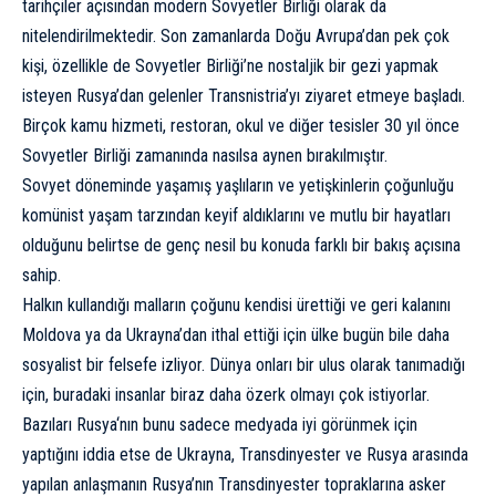
tarihçiler açısından modern Sovyetler Birliği olarak da
nitelendirilmektedir. Son zamanlarda Doğu Avrupa’dan pek çok
kişi, özellikle de Sovyetler Birliği’ne nostaljik bir gezi yapmak
isteyen Rusya’dan gelenler Transnistria’yı ziyaret etmeye başladı.
Birçok kamu hizmeti, restoran, okul ve diğer tesisler 30 yıl önce
Sovyetler Birliği zamanında nasılsa aynen bırakılmıştır.
Sovyet döneminde yaşamış yaşlıların ve yetişkinlerin çoğunluğu
komünist yaşam tarzından keyif aldıklarını ve mutlu bir hayatları
olduğunu belirtse de genç nesil bu konuda farklı bir bakış açısına
sahip.
Halkın kullandığı malların çoğunu kendisi ürettiği ve geri kalanını
Moldova ya da Ukrayna’dan ithal ettiği için ülke bugün bile daha
sosyalist bir felsefe izliyor. Dünya onları bir ulus olarak tanımadığı
için, buradaki insanlar biraz daha özerk olmayı çok istiyorlar.
Bazıları
Rusya
‘nın bunu sadece medyada iyi görünmek için
yaptığını iddia etse de Ukrayna, Transdinyester ve Rusya arasında
yapılan anlaşmanın
Rusya’nın Transdinyester topraklarına asker