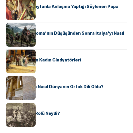
II. Silvester: Şeytanla Anlaşma Yaptığı Söylenen Papa
KÜLTÜR
Ostrogotlar Roma’nın Düşüşünden Sonra İtalya’yı Nasıl
Ele Geçirdi?
KÜLTÜR
Antik Roma’nın Kadın Gladyatörleri
KÜLTÜR
Antik Yunanca Nasıl Dünyanın Ortak Dili Oldu?
KÜLTÜR
Valdensler’in Rolü Neydi?