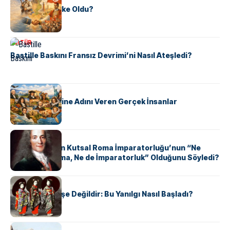
Tunus Nasıl Ülke Oldu?
KÜLTÜR
Bastille Baskını Fransız Devrimi’ni Nasıl Ateşledi?
KÜLTÜR
ABD Eyaletlerine Adını Veren Gerçek İnsanlar
KÜLTÜR
Voltaire Neden Kutsal Roma İmparatorluğu’nun “Ne
Kutsal, Ne Roma, Ne de İmparatorluk” Olduğunu Söyledi?
KÜLTÜR
Geyşalar Fahişe Değildir: Bu Yanılgı Nasıl Başladı?
KÜLTÜR