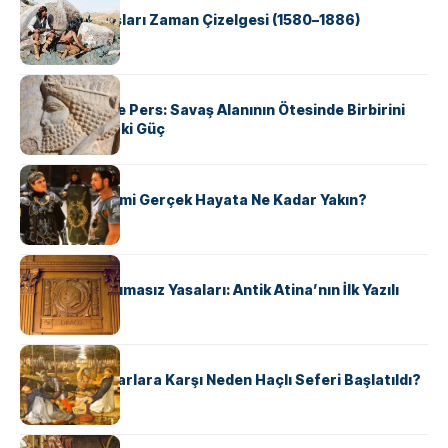
Apache Savaşları Zaman Çizelgesi (1580–1886)
KÜLTÜR
Antik Yunan ve Pers: Savaş Alanının Ötesinde Birbirini
Şekillendiren İki Güç
KÜLTÜR
‘Gladiator’ Filmi Gerçek Hayata Ne Kadar Yakın?
KÜLTÜR
Draco’nun Acımasız Yasaları: Antik Atina’nın İlk Yazılı
Hukuk Kodu
KÜLTÜR
Avrupalı ​​Katharlara Karşı Neden Haçlı Seferi Başlatıldı?
KÜLTÜR