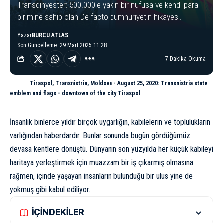
Transdinyester: 500.000'e yakın bir nüfusa ve kendi para
birimine sahip olan De facto cumhuriyetin hikayesi.
Yazar
BURCU ATLAS
Son Güncelleme: 29 Mart 2025 11:28
7 Dakika Okuma
Tiraspol, Transnistria, Moldova - August 25, 2020: Transnistria state
emblem and flags - downtown of the city Tiraspol
İnsanlık binlerce yıldır birçok uygarlığın, kabilelerin ve toplulukların
varlığından haberdardır. Bunlar sonunda bugün gördüğümüz
devasa kentlere dönüştü.
Dünya
nın son yüzyılda her küçük kabileyi
haritaya yerleştirmek için muazzam bir iş çıkarmış olmasına
rağmen, içinde yaşayan insanların bulunduğu bir ulus yine de
yokmuş gibi kabul ediliyor.
İÇİNDEKİLER