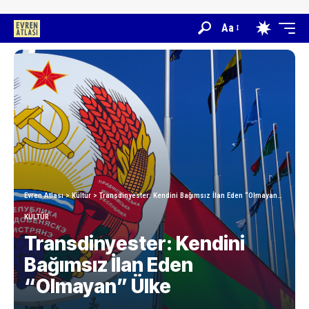
Aa
Evren Atlası
>
Kültür
>
Transdinyester: Kendini Bağımsız İlan Eden “Olmayan” Ülke
KÜLTÜR
Transdinyester: Kendini
Bağımsız İlan Eden
“Olmayan” Ülke