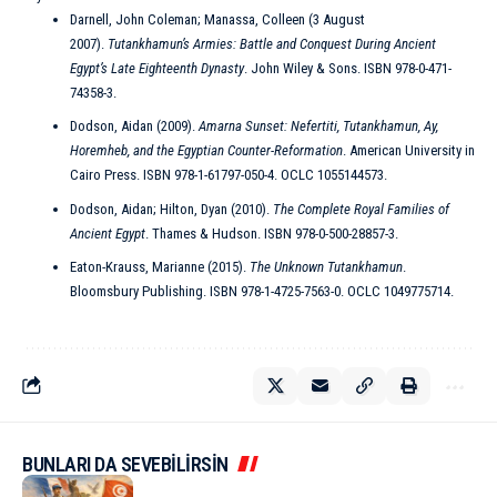
Darnell, John Coleman; Manassa, Colleen (3 August
2007).
Tutankhamun’s Armies: Battle and Conquest During Ancient
Egypt’s Late Eighteenth Dynasty
. John Wiley & Sons. ISBN
978-0-471-
74358-3
.
Dodson, Aidan (2009).
Amarna Sunset: Nefertiti, Tutankhamun, Ay,
Horemheb, and the Egyptian Counter-Reformation
. American University in
Cairo Press. ISBN
978-1-61797-050-4
. OCLC 1055144573.
Dodson, Aidan; Hilton, Dyan (2010).
The Complete Royal Families of
Ancient Egypt
. Thames & Hudson. ISBN
978-0-500-28857-3
.
Eaton-Krauss, Marianne (2015).
The Unknown Tutankhamun
.
Bloomsbury Publishing. ISBN
978-1-4725-7563-0
. OCLC 1049775714.
BUNLARI DA SEVEBİLİRSİN
KÜLTÜR