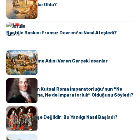
Tunus Nasıl Ülke Oldu?
KÜLTÜR
Bastille Baskını Fransız Devrimi’ni Nasıl Ateşledi?
KÜLTÜR
ABD Eyaletlerine Adını Veren Gerçek İnsanlar
KÜLTÜR
Voltaire Neden Kutsal Roma İmparatorluğu’nun “Ne
Kutsal, Ne Roma, Ne de İmparatorluk” Olduğunu Söyledi?
KÜLTÜR
Geyşalar Fahişe Değildir: Bu Yanılgı Nasıl Başladı?
KÜLTÜR