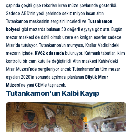
çapında çeşitli gişe rekorları kıran müze şovlarında gösterildi.
Sadece ABD’nin yedi şehrinde sekiz milyon insan altın
Tutankamon maskesinin sergisini inceledi ve
Tutankamon
kolyesi
gibi mezarda bulunan 50 değerli eşyaya göz attı. Bugün
mezar maskesi de dahil olmak üzere en kırılgan eserler sadece
Mısır’da tutuluyor. Tutankamon’un mumyası, Krallar Vadisi’ndeki
mezarın içinde,
KV62 odasında
bulunuyor. Katmanlı tabutlar, iklim
kontrollü bir cam kutu ile değiştirildi. Altın maskesi Kahire’deki
Mısır Müzesi’nde sergileniyor ancak Tutankamon’un tüm mezar
eşyaları 2020’in sonunda açılması planlanan
Büyük Mısır
Müzesi
‘ne yani GEM’e taşınacak.
Tutankamon’un Kalbi Kayıp