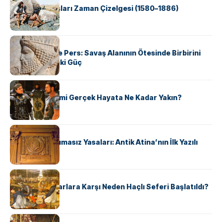
Apache Savaşları Zaman Çizelgesi (1580–1886)
KÜLTÜR
Antik Yunan ve Pers: Savaş Alanının Ötesinde Birbirini
Şekillendiren İki Güç
KÜLTÜR
‘Gladiator’ Filmi Gerçek Hayata Ne Kadar Yakın?
KÜLTÜR
Draco’nun Acımasız Yasaları: Antik Atina’nın İlk Yazılı
Hukuk Kodu
KÜLTÜR
Avrupalı ​​Katharlara Karşı Neden Haçlı Seferi Başlatıldı?
KÜLTÜR