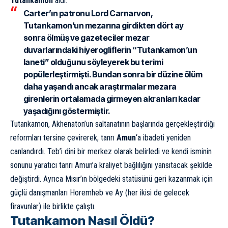
Tutankamon
aldı.
Carter’ın patronu Lord Carnarvon,
Tutankamon’un mezarına girdikten dört ay
sonra ölmüş ve gazeteciler mezar
duvarlarındaki hiyerogliflerin “Tutankamon’un
laneti” olduğunu söyleyerek bu terimi
popülerleştirmişti. Bundan sonra bir düzine ölüm
daha yaşandı ancak araştırmalar mezara
girenlerin ortalamada girmeyen akranları kadar
yaşadığını göstermiştir.
Tutankamon, Akhenaton’un saltanatının başlarında gerçekleştirdiği
reformları tersine çevirerek, tanrı
Amun
‘a ibadeti yeniden
canlandırdı. Teb’i dini bir merkez olarak belirledi ve kendi isminin
sonunu yaratıcı tanrı Amun’a kraliyet bağlılığını yansıtacak şekilde
değiştirdi. Ayrıca Mısır’ın bölgedeki statüsünü geri kazanmak için
güçlü danışmanları Horemheb ve Ay (her ikisi de gelecek
firavunlar) ile birlikte çalıştı.
Tutankamon Nasıl Öldü?