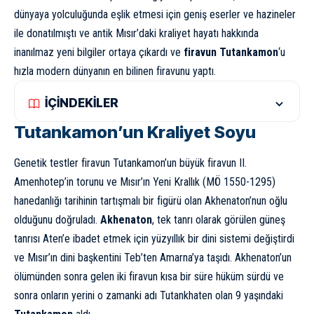
dünyaya yolculuğunda eşlik etmesi için geniş eserler ve hazineler
ile donatılmıştı ve antik Mısır’daki kraliyet hayatı hakkında
inanılmaz yeni bilgiler ortaya çıkardı ve
firavun Tutankamon
‘u
hızla modern dünyanın en bilinen firavunu yaptı.
İÇİNDEKİLER
Tutankamon’un Kraliyet Soyu
Genetik testler firavun Tutankamon’un büyük firavun II.
Amenhotep’in torunu ve Mısır’ın Yeni Krallık (MÖ 1550-1295)
hanedanlığı tarihinin tartışmalı bir figürü olan Akhenaton’nun oğlu
olduğunu doğruladı.
Akhenaton
, tek tanrı olarak görülen güneş
tanrısı Aten’e ibadet etmek için yüzyıllık bir dini sistemi değiştirdi
ve Mısır’ın dini başkentini Teb’ten Amarna’ya taşıdı. Akhenaton’un
ölümünden sonra gelen iki firavun kısa bir süre hüküm sürdü ve
sonra onların yerini o zamanki adı Tutankhaten olan 9 yaşındaki