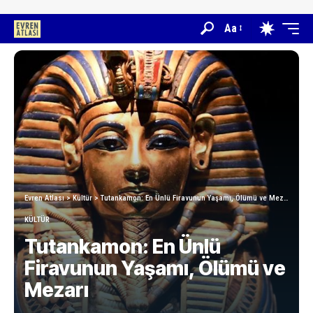
Aa
Evren Atlası
>
Kültür
>
Tutankamon: En Ünlü Firavunun Yaşamı, Ölümü ve Mezarı
KÜLTÜR
Tutankamon: En Ünlü
Firavunun Yaşamı, Ölümü ve
Mezarı