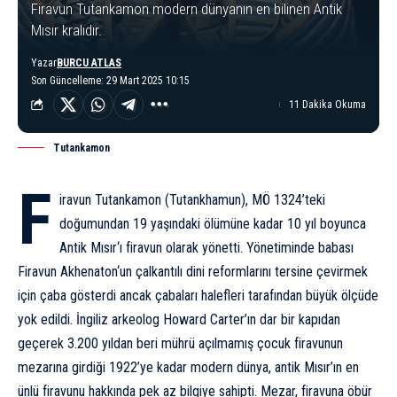
Firavun Tutankamon modern dünyanın en bilinen Antik
Mısır kralıdır.
Yazar
BURCU ATLAS
Son Güncelleme: 29 Mart 2025 10:15
11 Dakika Okuma
Tutankamon
F
iravun Tutankamon (Tutankhamun), MÖ 1324’teki
doğumundan 19 yaşındaki ölümüne kadar 10 yıl boyunca
Antik Mısır
‘ı firavun olarak yönetti. Yönetiminde babası
Firavun
Akhenaton
‘un çalkantılı dini reformlarını tersine çevirmek
için çaba gösterdi ancak çabaları halefleri tarafından büyük ölçüde
yok edildi. İngiliz arkeolog Howard Carter’ın dar bir kapıdan
geçerek 3.200 yıldan beri mührü açılmamış çocuk firavunun
mezarına girdiği 1922’ye kadar modern dünya, antik Mısır’ın en
ünlü firavunu hakkında pek az bilgiye sahipti. Mezar, firavuna öbür