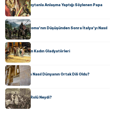
II. Silvester: Şeytanla Anlaşma Yaptığı Söylenen Papa
KÜLTÜR
Ostrogotlar Roma’nın Düşüşünden Sonra İtalya’yı Nasıl
Ele Geçirdi?
KÜLTÜR
Antik Roma’nın Kadın Gladyatörleri
KÜLTÜR
Antik Yunanca Nasıl Dünyanın Ortak Dili Oldu?
KÜLTÜR
Valdensler’in Rolü Neydi?