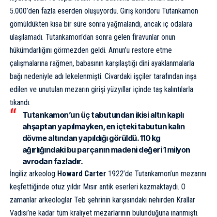
5.000’den fazla eserden oluşuyordu. Giriş koridoru Tutankamon
gömüldükten kısa bir süre sonra yağmalandı, ancak iç odalara
ulaşılamadı. Tutankamon’dan sonra gelen firavunlar onun
hükümdarlığını görmezden geldi. Amun’u restore etme
çalışmalarına rağmen, babasının karşılaştığı dini ayaklanmalarla
bağı nedeniyle adı lekelenmişti. Civardaki işçiler tarafından inşa
edilen ve unutulan mezarın girişi yüzyıllar içinde taş kalıntılarla
tıkandı.
Tutankamon’un üç tabutundan ikisi altın kaplı
ahşaptan yapılmayken, en içteki tabutun kalın
dövme altından yapıldığı görüldü. 110 kg
ağırlığındaki bu parçanın madeni değeri 1 milyon
avrodan fazladır.
İngiliz arkeolog
Howard Carter
1922’de Tutankamon’un mezarını
keşfettiğinde otuz yıldır Mısır antik eserleri kazmaktaydı. O
zamanlar arkeologlar Teb şehrinin karşısındaki nehirden Krallar
Vadisi’ne kadar tüm kraliyet mezarlarının bulunduğuna inanmıştı.