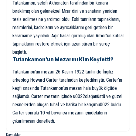
Tutankamon, selefi Akhenaton tarafından bir kenara
bırakılmış olan geleneksel Mısır dini ve sanatının yeniden
tesis edilmesine yardımcı oldu. Eski tanrıların tapınaklarını,
resimlerini, kadrolarını ve ayrıcalıklarını geri getiren bir
kararname yayınladı. Ağır hasar görmüş olan Amon’un kutsal
tapınaklarını restore etmek için uzun süren bir süreç
başlattı.
Tutankamon’un Mezarını Kim Keşfetti?
Tutankamon’un mezarı 26 Kasım 1922 tarihinde İngiliz
arkeolog Howard Carter tarafından keşfedilmiştir. Carter’ın
keşfi sırasında Tutankamon’un mezarı hala büyük ölçüde
sağlamdı. Carter mezarın içinde u0022olağanüstü ve güzel
nesnelerden oluşan tuhaf ve harika bir karışımu0022 buldu.
Carter sonraki 10 yıl boyunca mezarın içindekilerin
çıkarılmasını denetledi.
Kaynaklar: