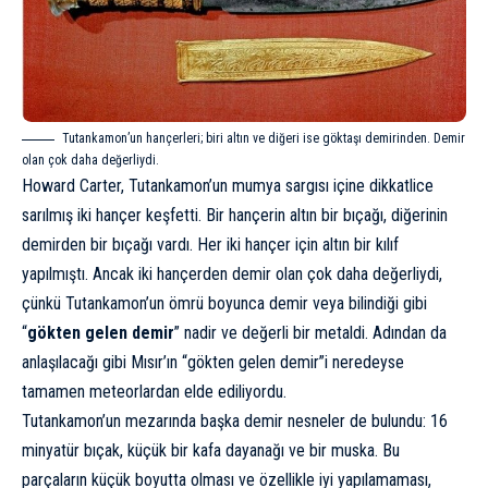
Tutankamon’un hançerleri; biri altın ve diğeri ise göktaşı demirinden. Demir
olan çok daha değerliydi.
Howard Carter, Tutankamon’un mumya sargısı içine dikkatlice
sarılmış iki hançer keşfetti. Bir hançerin altın bir bıçağı, diğerinin
demirden bir bıçağı vardı. Her iki hançer için altın bir kılıf
yapılmıştı. Ancak iki hançerden demir olan çok daha değerliydi,
çünkü Tutankamon’un ömrü boyunca demir veya bilindiği gibi
“
gökten gelen demir
” nadir ve değerli bir metaldi. Adından da
anlaşılacağı gibi Mısır’ın “gökten gelen demir”i neredeyse
tamamen
meteor
lardan elde ediliyordu.
Tutankamon’un mezarında başka demir nesneler de bulundu: 16
minyatür bıçak, küçük bir kafa dayanağı ve bir muska. Bu
parçaların küçük boyutta olması ve özellikle iyi yapılamaması,