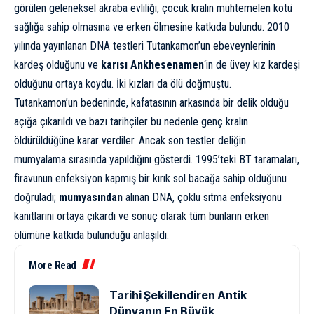
görülen geleneksel akraba evliliği, çocuk kralın muhtemelen kötü
sağlığa sahip olmasına ve erken ölmesine katkıda bulundu. 2010
yılında yayınlanan
DNA
testleri Tutankamon’un ebeveynlerinin
kardeş olduğunu ve
karısı Ankhesenamen
‘in de üvey kız kardeşi
olduğunu ortaya koydu. İki kızları da ölü doğmuştu.
Tutankamon’un bedeninde, kafatasının arkasında bir delik olduğu
açığa çıkarıldı ve bazı tarihçiler bu nedenle genç kralın
öldürüldüğüne karar verdiler. Ancak son testler deliğin
mumyalama sırasında yapıldığını gösterdi. 1995’teki BT taramaları,
firavunun enfeksiyon kapmış bir kırık sol bacağa sahip olduğunu
doğruladı;
mumyasından
alınan DNA, çoklu sıtma enfeksiyonu
kanıtlarını ortaya çıkardı ve sonuç olarak tüm bunların erken
ölümüne katkıda bulunduğu anlaşıldı.
More Read
Tarihi Şekillendiren Antik
Dünyanın En Büyük