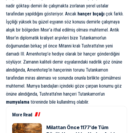
nadir göktaşı demiri ile çalışmakta zorlanan yerel ustalar
tarafından yapıldığını gösteriyor. Ancak
hançer bıçağı
çok farklı.
İşçiliği yüksek bu güzel eşyanın söz konusu demirle çalışmaya
alışık bir bölgeden Mısır’a ithal edilmiş olması muhtemel. Antik
Mısır’ın diplomatik kraliyet arşivleri bize Tutankamon’un
doğumundan birkaç yıl önce Mitanni kralı Tushratta’nın yeni
damadı III. Amenhotep’e hediye olarak bir hançer gönderdiğini
söylüyor. Zamanın kaliteli demir eşyalarındaki nadirlik göz önüne
alındığında, Amenhotep’in hançerinin torunu Tutankamon
tarafından miras alınması ve sonunda onunla birlikte gömülmesi
muhtemel. Mumya bandajları içindeki göze çarpan konumu göz
önüne alındığında, Tushratta’nın hançeri Tutankamon’un
mumyalama
töreninde bile kullanılmış olabilir.
More Read
Milattan Önce 1177’de Tüm