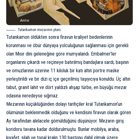
Tutankamon mezarının planı
Tutankamon öldükten sonra firavun kraliyet bedenlerinin
korunması ve öbür dünyaya yolculuğunun sağlanması için gerekli
olan Mısır dini geleneğine göre mumyalandı. Embalmer’ler
organlarını çıkardı ve reçineye batırılmış bandajlara sardı; başının
ve omuzlarının üzerine 11 kiloluk bir katı altın portre maske
yerleştirildi ve bir dizi iç içe geçirilmiş taşıyıcıya konuldu: Üç altın
tabut, granit lahit ve dört yaldızlı ahşap türbe, en büyüğü mezar
odasına neredeyse sığmaz.
Mezarının küçüklüğünden dolayı tarihçiler kral Tutankamon’un
ölümünün beklenmedik olduğunu ve kendisini firavun olarak gören
Ay tarafından alelacele gömüldüğünü düşünüyor. Mezarın giriş
koridoru tavana kadar doldurulmuştu. Bunlar mobilya, araba,
kıyafet, silah ve topal kralın 130 bastonu dahil olmak üzere