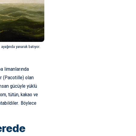
 ayağında yanarak batıyor.
pa limanlarında
ır (Pacotille) olan
 İnsan gücüyle yüklü
rom, tütün, kakao ve
tabildiler. Böylece
erede