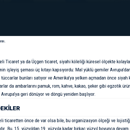
ısı.
li Ticaret ya da Üçgen ticaret, siyahi köleliği küresel ölçekte kolayla
in işleyiş şeması üç kıtayı kapsıyordu: Mal yüklü gemiler Avrupa’dan
tüccarlar bunları satıyor ve Amerika’ya yelken açmadan önce siyah kö
carlar da ambarlarını pamuk, rom, kahve, kakao, şeker gibi egzotik ürü
r Avrupa’ya geri dönüyor ve döngü yeniden başlıyor.
DEKİLER
li ticaretten önce de var olsa bile, bu organizasyon ölçeği ve lojistiğ
ır. Bu, 15. yüzyıldan 19. yüzyıla kadar birkaç yüzyıl boyunca devam