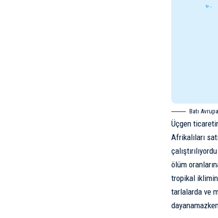
Batı Avrupa
Üçgen ticaretin
Afrikalıları s
çalıştırılıyor
ölüm oranların
tropikal iklim
tarlalarda ve 
dayanamazken, 