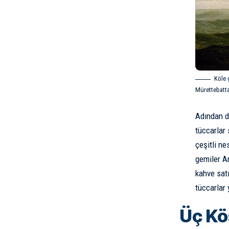
Köle 
Mürettebattan
Adından d
tüccarlar 
çeşitli ne
gemiler Am
kahve satı
tüccarlar 
Üç Kö