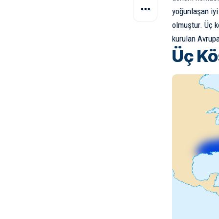
yoğunlaşan iyi 
olmuştur. Üç k
kurulan Avrupa
Üç Kö