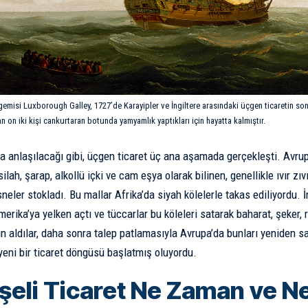
gemisi Luxborough Galley, 1727’de Karayipler ve İngiltere arasındaki üçgen ticaretin son
 on iki kişi cankurtaran botunda yamyamlık yaptıkları için hayatta kalmıştır.
a anlaşılacağı gibi, üçgen ticaret üç ana aşamada gerçekleşti. Avru
silah, şarap, alkollü içki ve cam eşya olarak bilinen, genellikle ıvır zıv
sneler stokladı. Bu mallar Afrika’da siyah kölelerle takas ediliyordu.
erika’ya yelken açtı ve tüccarlar bu köleleri satarak baharat, şeker, 
n aldılar, daha sonra talep patlamasıyla Avrupa’da bunları yeniden sa
yeni bir ticaret döngüsü başlatmış oluyordu.
şeli Ticaret Ne Zaman ve N