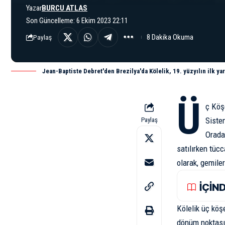
Yazar
BURCU ATLAS
Son Güncelleme: 6 Ekim 2023 22:11
8 Dakika Okuma
Paylaş
Jean-Baptiste Debret'den Brezilya'da Kölelik, 19. yüzyılın ilk yar
Ü
ç Köşe
Sistem
Paylaş
Orada 
satılırken tüc
olarak, gemile
İÇİN
Kölelik üç köşe
dönüm noktasıd