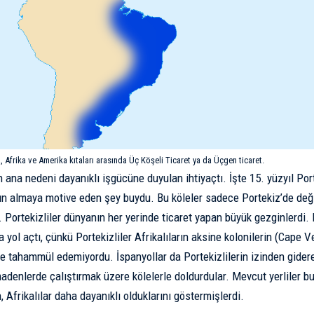
, Afrika ve Amerika kıtaları arasında Üç Köşeli Ticaret ya da Üçgen ticaret.
 ana nedeni dayanıklı işgücüne duyulan ihtiyaçtı. İşte 15. yüzyıl Port
atın almaya motive eden şey buydu. Bu köleler sadece Portekiz’de deği
du. Portekizliler dünyanın her yerinde ticaret yapan büyük gezginlerdi
a yol açtı, çünkü Portekizliler Afrikalıların aksine kolonilerin (Cape
ine tahammül edemiyordu. İspanyollar da Portekizlilerin izinden gider
madenlerde çalıştırmak üzere kölelerle doldurdular. Mevcut yerliler bu
Afrikalılar daha dayanıklı olduklarını göstermişlerdi.