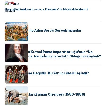
KÜLTÜR
Bastille Baskını Fransız Devrimi’ni Nasıl Ateşledi?
KÜLTÜR
ABD Eyaletlerine Adını Veren Gerçek İnsanlar
KÜLTÜR
Voltaire Neden Kutsal Roma İmparatorluğu’nun “Ne
Kutsal, Ne Roma, Ne de İmparatorluk” Olduğunu Söyledi?
KÜLTÜR
Geyşalar Fahişe Değildir: Bu Yanılgı Nasıl Başladı?
KÜLTÜR
Apache Savaşları Zaman Çizelgesi (1580–1886)