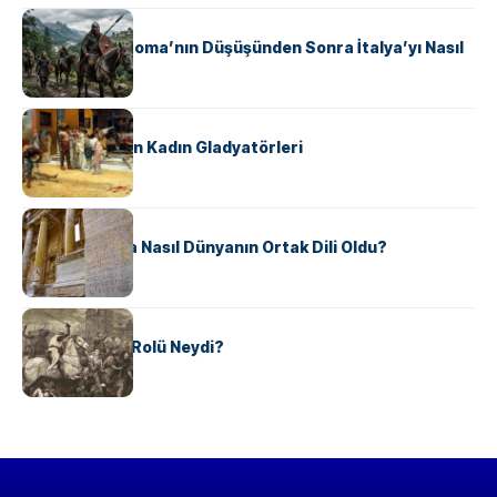
KÜLTÜR
Ostrogotlar Roma’nın Düşüşünden Sonra İtalya’yı Nasıl
Ele Geçirdi?
KÜLTÜR
Antik Roma’nın Kadın Gladyatörleri
KÜLTÜR
Antik Yunanca Nasıl Dünyanın Ortak Dili Oldu?
KÜLTÜR
Valdensler’in Rolü Neydi?