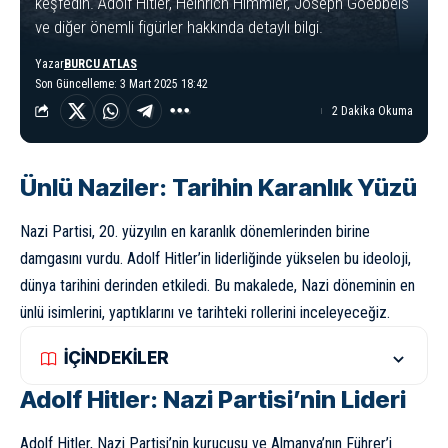
keşfedin. Adolf Hitler, Heinrich Himmler, Joseph Goebbels
ve diğer önemli figürler hakkında detaylı bilgi.
Yazar
BURCU ATLAS
Son Güncelleme: 3 Mart 2025 18:42
2 Dakika Okuma
Ünlü Naziler: Tarihin Karanlık Yüzü
Nazi Partisi, 20. yüzyılın en karanlık dönemlerinden birine
damgasını vurdu. Adolf Hitler’in liderliğinde yükselen bu ideoloji,
dünya tarihini derinden etkiledi. Bu makalede, Nazi döneminin en
ünlü isimlerini, yaptıklarını ve tarihteki rollerini inceleyeceğiz.
İÇİNDEKİLER
Adolf Hitler: Nazi Partisi’nin Lideri
Adolf Hitler, Nazi Partisi’nin kurucusu ve Almanya’nın Führer’i