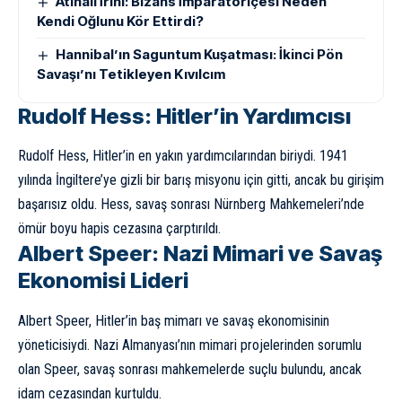
Atinalı İrini: Bizans İmparatoriçesi Neden
Kendi Oğlunu Kör Ettirdi?
Hannibal’ın Saguntum Kuşatması: İkinci Pön
Savaşı’nı Tetikleyen Kıvılcım
Rudolf Hess: Hitler’in Yardımcısı
Rudolf Hess, Hitler’in en yakın yardımcılarından biriydi. 1941
yılında İngiltere’ye gizli bir barış misyonu için gitti, ancak bu girişim
başarısız oldu. Hess, savaş sonrası Nürnberg Mahkemeleri’nde
ömür boyu hapis cezasına çarptırıldı.
Albert Speer: Nazi Mimari ve Savaş
Ekonomisi Lideri
Albert Speer, Hitler’in baş mimarı ve savaş ekonomisinin
yöneticisiydi. Nazi Almanyası’nın mimari projelerinden sorumlu
olan Speer, savaş sonrası mahkemelerde suçlu bulundu, ancak
idam cezasından kurtuldu.