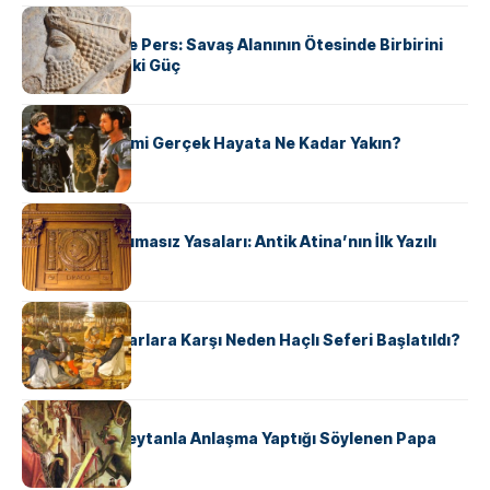
KÜLTÜR
Antik Yunan ve Pers: Savaş Alanının Ötesinde Birbirini
Şekillendiren İki Güç
KÜLTÜR
‘Gladiator’ Filmi Gerçek Hayata Ne Kadar Yakın?
KÜLTÜR
Draco’nun Acımasız Yasaları: Antik Atina’nın İlk Yazılı
Hukuk Kodu
KÜLTÜR
Avrupalı ​​Katharlara Karşı Neden Haçlı Seferi Başlatıldı?
KÜLTÜR
II. Silvester: Şeytanla Anlaşma Yaptığı Söylenen Papa