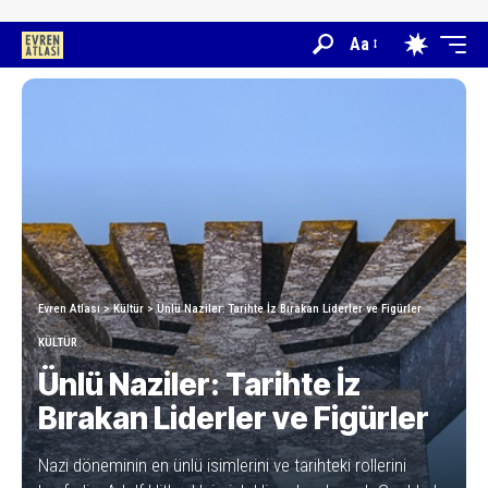
Aa
Evren Atlası
>
Kültür
>
Ünlü Naziler: Tarihte İz Bırakan Liderler ve Figürler
KÜLTÜR
Ünlü Naziler: Tarihte İz
Bırakan Liderler ve Figürler
Nazi döneminin en ünlü isimlerini ve tarihteki rollerini