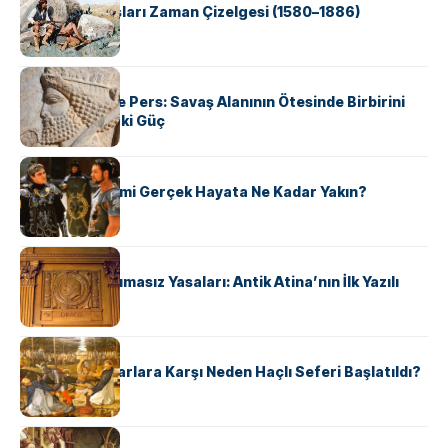
Apache Savaşları Zaman Çizelgesi (1580–1886)
KÜLTÜR
Antik Yunan ve Pers: Savaş Alanının Ötesinde Birbirini
Şekillendiren İki Güç
KÜLTÜR
‘Gladiator’ Filmi Gerçek Hayata Ne Kadar Yakın?
KÜLTÜR
Draco’nun Acımasız Yasaları: Antik Atina’nın İlk Yazılı
Hukuk Kodu
KÜLTÜR
Avrupalı ​​Katharlara Karşı Neden Haçlı Seferi Başlatıldı?
KÜLTÜR