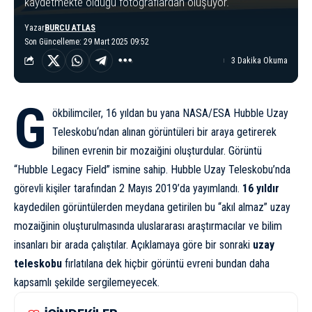
kaydetmekte olduğu fotoğraflardan oluşuyor.
Yazar
BURCU ATLAS
Son Güncelleme: 29 Mart 2025 09:52
3 Dakika Okuma
G
ökbilimciler, 16 yıldan bu yana NASA/ESA
Hubble Uzay
Teleskobu
‘ndan alınan görüntüleri bir araya getirerek
bilinen evrenin bir mozaiğini oluşturdular. Görüntü
“Hubble Legacy Field” ismine sahip. Hubble Uzay Teleskobu’nda
görevli kişiler tarafından 2 Mayıs 2019’da yayımlandı.
16 yıldır
kaydedilen görüntülerden meydana getirilen bu “akıl almaz” uzay
mozaiğinin oluşturulmasında uluslararası araştırmacılar ve bilim
insanları bir arada çalıştılar. Açıklamaya göre bir sonraki
uzay
teleskobu
fırlatılana dek hiçbir görüntü evreni bundan daha
kapsamlı şekilde sergilemeyecek.