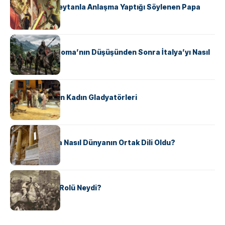
II. Silvester: Şeytanla Anlaşma Yaptığı Söylenen Papa
KÜLTÜR
Ostrogotlar Roma’nın Düşüşünden Sonra İtalya’yı Nasıl
Ele Geçirdi?
KÜLTÜR
Antik Roma’nın Kadın Gladyatörleri
KÜLTÜR
Antik Yunanca Nasıl Dünyanın Ortak Dili Oldu?
KÜLTÜR
Valdensler’in Rolü Neydi?