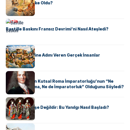
Tunus Nasıl Ülke Oldu?
KÜLTÜR
Bastille Baskını Fransız Devrimi’ni Nasıl Ateşledi?
KÜLTÜR
ABD Eyaletlerine Adını Veren Gerçek İnsanlar
KÜLTÜR
Voltaire Neden Kutsal Roma İmparatorluğu’nun “Ne
Kutsal, Ne Roma, Ne de İmparatorluk” Olduğunu Söyledi?
KÜLTÜR
Geyşalar Fahişe Değildir: Bu Yanılgı Nasıl Başladı?
KÜLTÜR