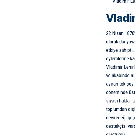
Vladimir Le
Vladi
22 Nisan 1870’
olarak dünyaya
etkiye sahipti.
eylemlerine ka
Vladimir Lenin
ve akabinde ai
ayıran tek şey
döneminde üst-
siyasi haklar t
toplumdan dışl
devireceği geç
destekçisi vard
oluşturdu.