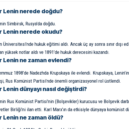
r Lenin nerede doğdu?
nin Simbirsk, Rusya’da doğdu.
r Lenin nerede okudu?
 Üniversitesi’nde hukuk eğitimi aldı. Ancak üç ay sonra sınır dışı ed
an yüksek notlar aldı ve 1891’de hukuk derecesini kazandı.
r Lenin ne zaman evlendi?
emmuz 1898’de Nadezhda Krupskaya ile evlendi. Krupskaya, Lenin’in 
şi, Rus Komünist Partisi’nde önemli organizasyonel rol üstlendi.
r Lenin dünyayı nasıl değiştirdi?
nin Rus Komünist Partisi’nin (Bolşevikler) kurucusu ve Bolşevik darbe
etler Birliği’ni ilan etti. Karl Marx’ın da etkisiyle dünyaya komünist
r Lenin ne zaman öldü?