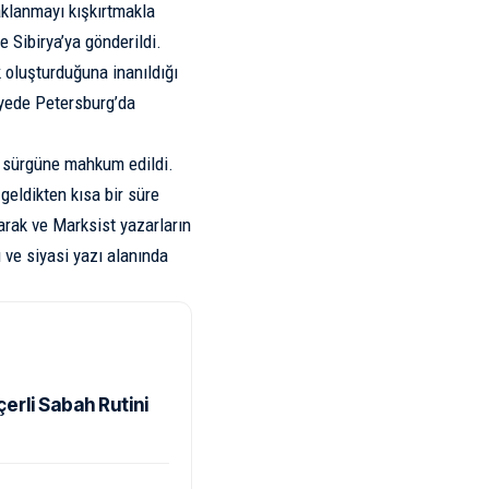
yaklanmayı kışkırtmakla
e Sibirya’ya gönderildi.
 oluşturduğuna inanıldığı
ayede Petersburg’da
a sürgüne mahkum edildi.
geldikten kısa bir süre
şarak ve Marksist yazarların
 ve siyasi yazı alanında
rli Sabah Rutini