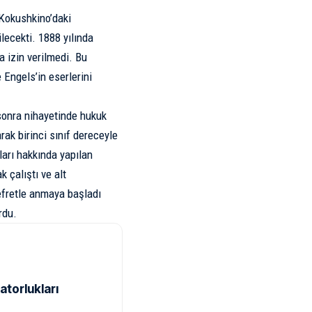
. Kokushkino’daki
lecekti. 1888 yılında
a izin verilmedi. Bu
 Engels’in eserlerini
 sonra nihayetinde hukuk
rak birinci sınıf dereceyle
ları hakkında yapılan
k çalıştı ve alt
efretle anmaya başladı
rdu.
atorlukları