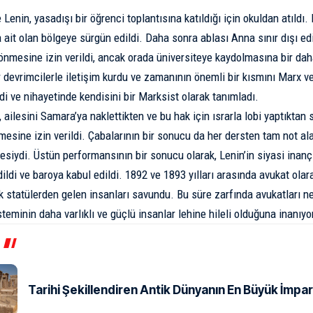
e Lenin, yasadışı bir öğrenci toplantısına katıldığı için okuldan atıldı
ait olan bölgeye sürgün edildi. Daha sonra ablası Anna sınır dışı edi
önmesine izin verildi, ancak orada üniversiteye kaydolmasına bir dah
devrimcilerle iletişim kurdu ve zamanının önemli bir kısmını Marx ve
di ve nihayetinde kendisini bir Marksist olarak tanımladı.
 ailesini Samara’ya naklettikten ve bu hak için ısrarla lobi yaptıktan
mesine izin verildi. Çabalarının bir sonucu da her dersten tam not ala
siydi. Üstün performansının bir sonucu olarak, Lenin’in siyasi inanç
dildi ve baroya kabul edildi. 1892 ve 1893 yılları arasında avukat olara
statülerden gelen insanları savundu. Bu süre zarfında avukatları n
teminin daha varlıklı ve güçlü insanlar lehine hileli olduğuna inanıyo
Tarihi Şekillendiren Antik Dünyanın En Büyük İmpar