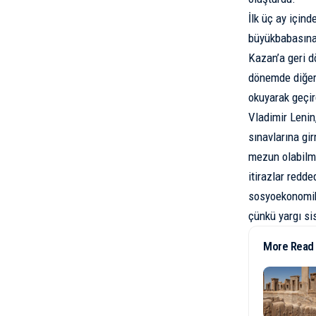
İlk üç ay içind
büyükbabasına 
Kazan’a geri d
dönemde diğer 
okuyarak geçir
Vladimir Lenin,
sınavlarına gir
mezun olabilme
itirazlar redde
sosyoekonomik 
çünkü yargı sis
More Read