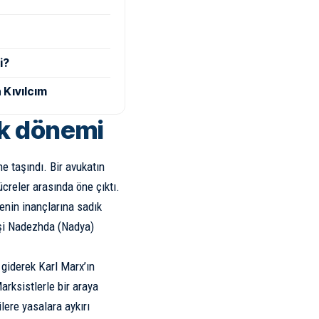
i?
 Kıvılcım
lik dönemi
e taşındı. Bir avukatın
creler arasında öne çıktı.
enin inançlarına sadık
 eşi Nadezhda (Nadya)
 giderek Karl Marx’ın
rksistlerle bir araya
lere yasalara aykırı