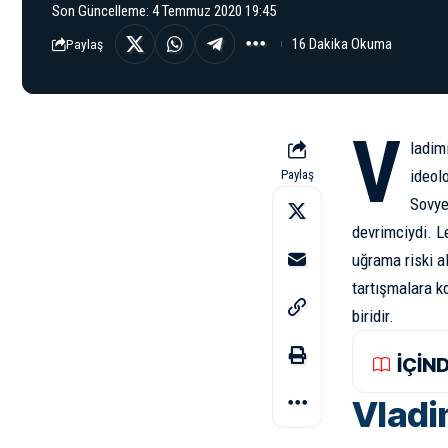
Son Güncelleme: 4 Temmuz 2020 19:45
16 Dakika Okuma
Paylaş
V
ladim
ideol
Paylaş
Sovyet
devrimciydi. L
uğrama riski a
tartışmalara ko
biridir.
İÇİN
Vladim