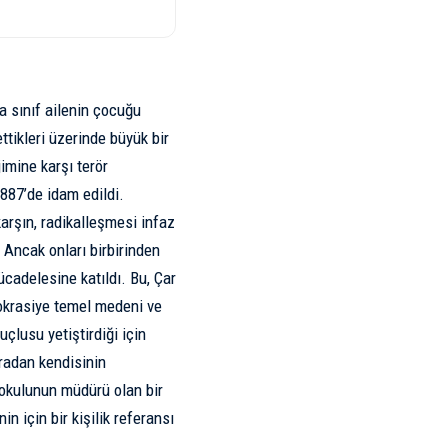
ta sınıf ailenin çocuğu
tikleri üzerinde büyük bir
jimine karşı terör
1887’de idam edildi.
karşın, radikalleşmesi infaz
 Ancak onları birbirinden
ücadelesine katıldı. Bu, Çar
tokrasiye temel medeni ve
uçlusu yetiştirdiği için
nradan kendisinin
 okulunun müdürü olan bir
n için bir kişilik referansı