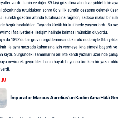
aller verdi. Lenin ve diğer 39 kişi gözaltına alındı ve şiddetli bir a
yıl gözaltında tutulduktan sonra üç yıllık sürgün cezasını çekmek üzer
esi sürekli gözetim altında tutulmasına rağmen, sadece makul bir risk
üde özgür bırakıldılar. Taşrada küçük bir kulübede yaşıyorlardı. Bu s
vrimci faaliyetlerle iletişim halinde kalması mümkün oluyordu.
a da 1898’de bir grevin örgütlenmesindeki rolü nedeniyle Sibirya’d
adimir ile aynı mezrada kalmasına izin vermeye ikna etmeyi başardı ve 
ah kıydı. Sürgündeki zamanlarını birlikte kendi yazıları üzerinde çalı
çaya çevirerek geçirdiler. Lenin hayatı boyunca üretken bir yazar oldu
 verdi.
İmparator Marcus Aurelius’un Kadim Ama Hâlâ Geçe