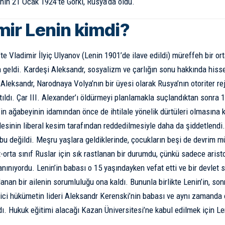
nin 21 Ocak 1924’te Gorki, Rusya’da öldü.
mir Lenin kimdi?
te Vladimir İlyiç Ulyanov (Lenin 1901’de ilave edildi) müreffeh bir or
 geldi. Kardeşi Aleksandr, sosyalizm ve çarlığın sonu hakkında hisset
 Aleksandr, Narodnaya Volya’nın bir üyesi olarak Rusya’nın otoriter re
tıldı. Çar III. Alexander’ı öldürmeyi planlamakla suçlandıktan sonra 
’in ağabeyinin idamından önce de ihtilale yönelik dürtüleri olmasına 
lesinin liberal kesim tarafından reddedilmesiyle daha da şiddetlendi.
 bu değildi. Meşru yaşlara geldiklerinde, çocukların beşi de devrim m
orta sınıf Ruslar için sık rastlanan bir durumdu, çünkü sadece aris
anınıyordu. Lenin’in babası o 15 yaşındayken vefat etti ve bir devlet s
anan bir ailenin sorumluluğu ona kaldı. Bununla birlikte Lenin’in, so
ici hükümetin lideri Aleksandr Kerenski’nin babası ve aynı zamanda
ı. Hukuk eğitimi alacağı Kazan Üniversitesi’ne kabul edilmek için Leni