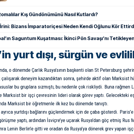
Romalılar Kış Gündönümünü Nasıl Kutlardı?
ı İrini: Bizans İmparatoriçesi Neden Kendi Oğlunu Kör Ettird
al’ın Saguntum Kuşatması: İkinci Pön Savaşı’nı Tetikleyen
in yurt dışı, sürgün ve evli
ında, o dönemde Çarlık Rusya’sının başkenti olan St Petersburg şehrin
k çalışarak deneyim kazandıktan sonra, şehirde aktif olan Marksist hü
uslar bu gruplara sızmıştı, bu nedenle çok riskliydi. Buna rağmen L
te Marksist bir işçi çevresinin lideri olarak görev yaptı. Gelecekteki
da Marksist bir öğretmenle ilk kez bu dönemde tanıştı.
 ayrıca yurtdışı bağlarını güçlendirmek için de çaba gösterdi. Paris’e
görüşme yaptı, ardından İsviçre’ye uçarak Rusya’dan göç etmiş Rus Ma
nra Lenin Berlin’e gitti ve oradan da Rusya’ya dönerek grev yapan işçi