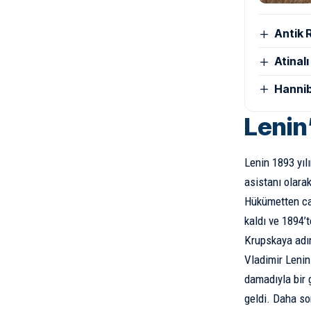
Antik 
Atinal
Hannib
Lenin’
Lenin 1893 yıl
asistanı olara
Hükümetten cas
kaldı ve 1894’
Krupskaya adın
Vladimir Lenin
damadıyla bir 
geldi. Daha so