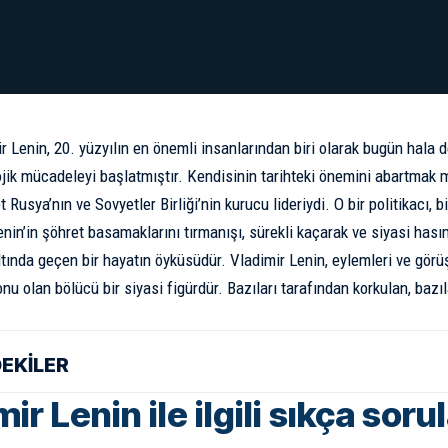
ir Lenin, 20. yüzyılın en önemli insanlarından biri olarak bugün hala
ojik mücadeleyi başlatmıştır. Kendisinin tarihteki önemini abartmak 
 Rusya’nın ve Sovyetler Birliği’nin kurucu lideriydi. O bir politikacı, b
enin’in şöhret basamaklarını tırmanışı, sürekli kaçarak ve siyasi hası
ltında geçen bir hayatın öyküsüdür. Vladimir Lenin, eylemleri ve gör
nu olan bölücü bir siyasi figürdür. Bazıları tarafından korkulan, bazıl
DEKİLER
ir Lenin ile ilgili sıkça soru