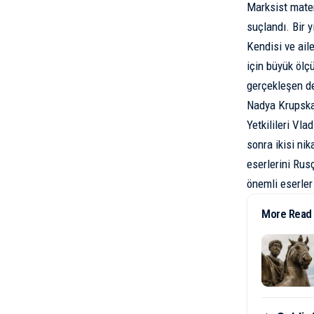
Marksist matery
suçlandı. Bir 
Kendisi ve ail
için büyük ölç
gerçekleşen de
Nadya Krupskay
Yetkilileri Vl
sonra ikisi nik
eserlerini Rus
önemli eserler
More Read