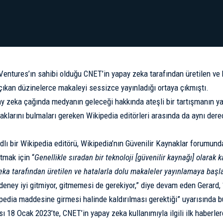
Ventures’ın sahibi olduğu CNET’in yapay zeka tarafından üretilen ve h
 çıkan düzinelerce makaleyi
sessizce yayınladığı
ortaya çıkmıştı.
ay zeka çağında medyanın geleceği hakkında ateşli bir tartışmanın ya
aklarını bulmaları gereken Wikipedia editörleri arasında da aynı dere
dlı bir Wikipedia editörü, Wikipedia’nın Güvenilir Kaynaklar forumun
tmak için “
Genellikle sıradan bir teknoloji [güvenilir kaynağı] olarak
eka tarafından üretilen ve hatalarla dolu makaleler yayınlamaya başl
deney iyi gitmiyor, gitmemesi de gerekiyor,” diye devam eden Gerard
kipedia maddesine girmesi halinde kaldırılması gerektiği” uyarısında 
ısı 18 Ocak 2023’te, CNET’in yapay zeka kullanımıyla ilgili ilk haberl