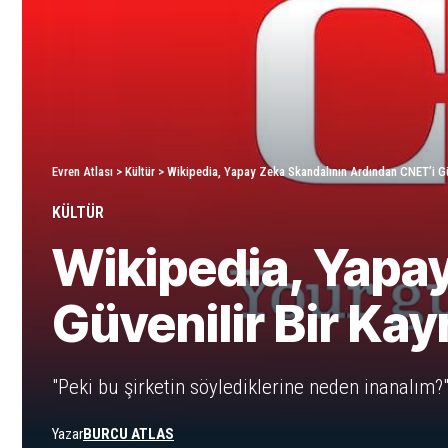
Evren Atlası
>
Kültür
>
Wikipedia, Yapay Zeka Skandalının Ardından CNET’i Gü
KÜLTÜR
Wikipedia, Yapa
Güvenilir Bir Ka
"Peki bu şirketin söylediklerine neden inanalım?
Yazar
BURCU ATLAS