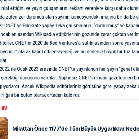
ihlal ettiğini
ve yayın çalışanlarını reklam verenlere karşı daha olum
u da zaten zor durumda olan yayının kamuoyundaki imajına bir darbe 
r CNET ve Bankrate yapay zeka çalışmalarını “
durdurmuş
” ve kapsa
Ancak en azından Wikipedia editörlerinin gözünde zarar çoktan verilm
ditörler, CNET’in 2020’de Red Ventures’a satılmasından sonra yayınlad
güvenilir” olarak kabul edilemeyeceği ve bu nedenle büyük bir tuz tane
lar.
2022 ile Ocak 2023 arasında CNET’te yayınlanan her şeyin “genel ol
 gerektiği sonucuna vardılar. Şüphesiz CNET’in insan gazetecileri b
 yapıyorlardı. Ancak Wikipedia editörlerinin görüşüne göre, yapay zeka
irliğini bir bütün olarak ortadan kaldırdı.
Milattan Önce 1177’de Tüm Büyük Uygarlıklar Ned