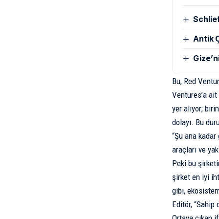
Schlie
Antik Ç
Gize’n
Bu, Red Venture
Ventures’a ait
yer alıyor; biri
dolayı. Bu dur
“Şu ana kadar 
araçları ve ya
Peki bu şirket
şirket en iyi i
gibi, ekosistem
Editör, “Sahip 
Ortaya çıkan i