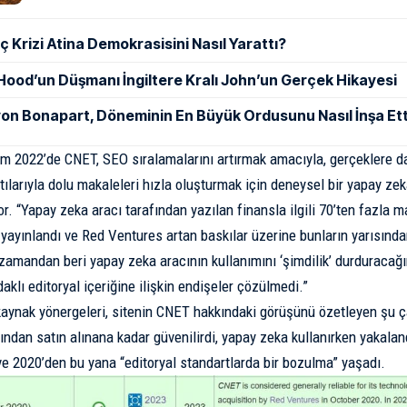
ç Krizi Atina Demokrasisini Nasıl Yarattı?
Hood’un Düşmanı İngiltere Kralı John’un Gerçek Hikayesi
on Bonapart, Döneminin En Büyük Ordusunu Nasıl İnşa Ett
sım 2022’de CNET, SEO sıralamalarını artırmak amacıyla, gerçeklere day
tılarıyla dolu makaleleri hızla oluşturmak için deneysel bir yapay ze
or. “Yapay zeka aracı tarafından yazılan finansla ilgili 70’ten fazla
a yayınlandı ve Red Ventures artan baskılar üzerine bunların yarısınd
zamandan beri yapay zeka aracının kullanımını ‘şimdilik’ durduracağı
klı editoryal içeriğine ilişkin endişeler çözülmedi.”
kaynak yönergeleri,
sitenin CNET hakkındaki görüşünü özetleyen şu ça
ından satın alınana kadar güvenilirdi, yapay zeka kullanırken yakala
e 2020’den bu yana “editoryal standartlarda bir bozulma” yaşadı.