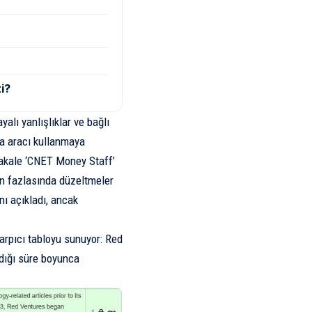
i?
alı yanlışlıklar ve bağlı
ka aracı kullanmaya
 makale ‘CNET Money Staff’
an fazlasında düzeltmeler
nı açıkladı, ancak
rpıcı tabloyu sunuyor: Red
ndığı süre boyunca