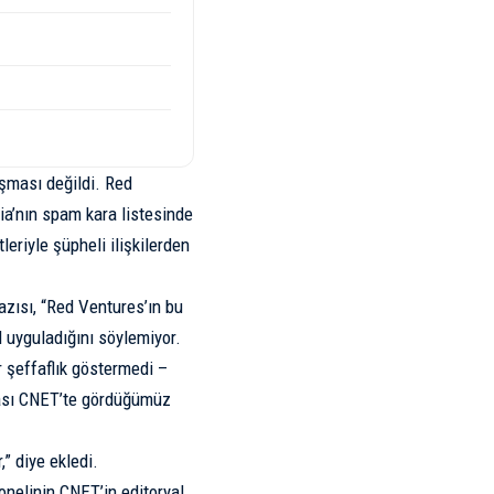
laşması değildi. Red
dia’nın spam kara listesinde
tleriyle şüpheli ilişkilerden
azısı, “Red Ventures’ın bu
l uyguladığını söylemiyor.
 şeffaflık göstermedi –
onrası CNET’te gördüğümüz
,” diye ekledi.
onelinin CNET’in editoryal