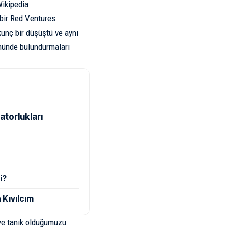
Wikipedia
 bir Red Ventures
kunç bir düşüştü ve aynı
nünde bulundurmaları
atorlukları
i?
 Kıvılcım
eye tanık olduğumuzu