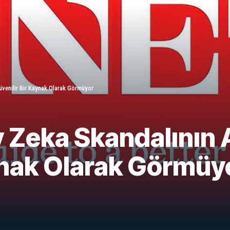
venilir Bir Kaynak Olarak Görmüyor
y Zeka Skandalının
ynak Olarak Görmüy
"