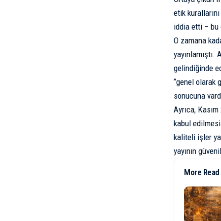
etik kurallarını
iddia etti – b
O zamana kada
yayınlamıştı. 
gelindiğinde e
“genel olarak 
sonucuna vardı
Ayrıca, Kasım 
kabul edilmesi
kaliteli işler
yayının güvenil
More Read