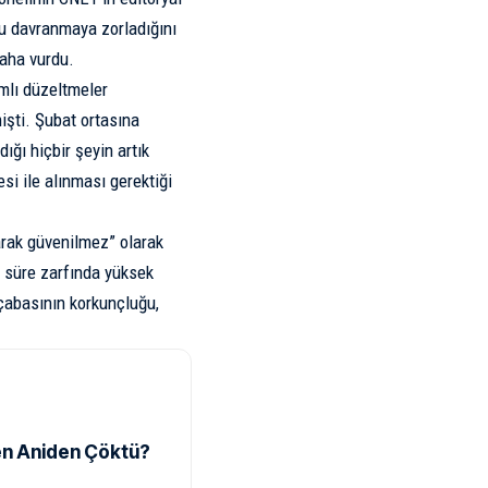
lu davranmaya zorladığını
daha vurdu.
mlı
düzeltmeler
işti. Şubat ortasına
ığı hiçbir şeyin artık
si ile alınması gerektiği
arak güvenilmez” olarak
u süre zarfında yüksek
 çabasının korkunçluğu,
en Aniden Çöktü?