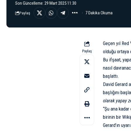
Son Güncelleme: 29 Mart 2025 11:30
7 Dakika Okuma
Paylaş
Geçen yıl Red 
olduğu ortaya
Paylaş
Bu ifşaat, yap
nasıl davranac
başlattı.
David Gerard a
başlığını
başla
olarak yapay z
“Şu ana kadar 
birinin bir Wi
Gerard’ın uyar