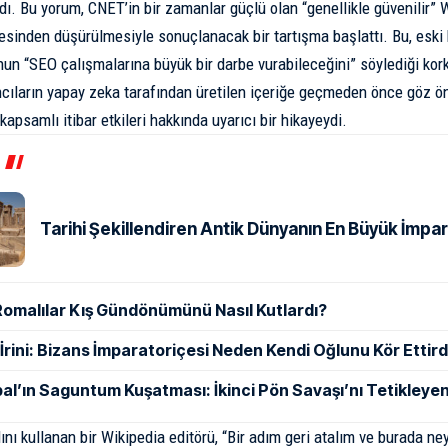
dı. Bu yorum, CNET’in bir zamanlar güçlü olan “genellikle güvenilir” 
sinden düşürülmesiyle sonuçlanacak bir tartışma başlattı. Bu, eski
nun “SEO çalışmalarına büyük bir darbe vurabileceğini” söylediği kor
cıların yapay zeka tarafından üretilen içeriğe geçmeden önce göz ö
apsamlı itibar etkileri hakkında uyarıcı bir hikayeydi.
Tarihi Şekillendiren Antik Dünyanın En Büyük İmpar
Romalılar Kış Gündönümünü Nasıl Kutlardı?
ı İrini: Bizans İmparatoriçesi Neden Kendi Oğlunu Kör Ettird
al’ın Saguntum Kuşatması: İkinci Pön Savaşı’nı Tetikleyen
ını kullanan bir Wikipedia editörü, “Bir adım geri atalım ve burada n