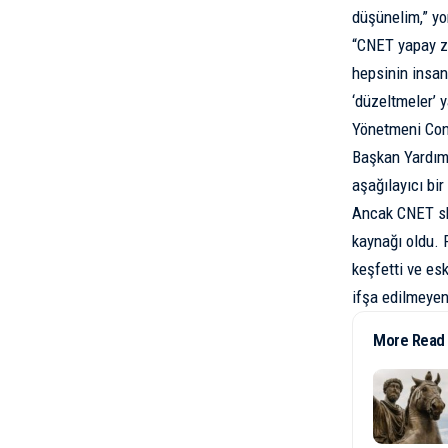
düşünelim,” yo
“CNET yapay zek
hepsinin insan
‘düzeltmeler’ 
Yönetmeni Con
Başkan Yardımc
aşağılayıcı bir
Ancak CNET ska
kaynağı oldu. 
keşfetti ve es
ifşa edilmeyen 
More Read