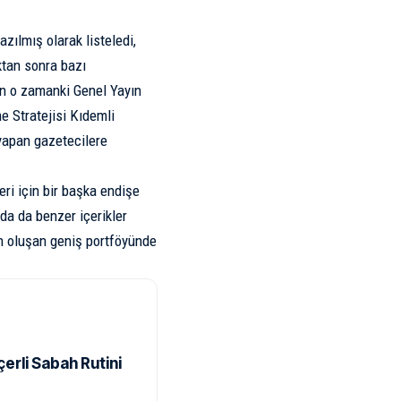
azılmış olarak listeledi,
ktan sonra bazı
in o zamanki Genel Yayın
 Stratejisi Kıdemli
yapan gazetecilere
ri için bir başka endişe
da da benzer içerikler
en oluşan geniş portföyünde
rli Sabah Rutini