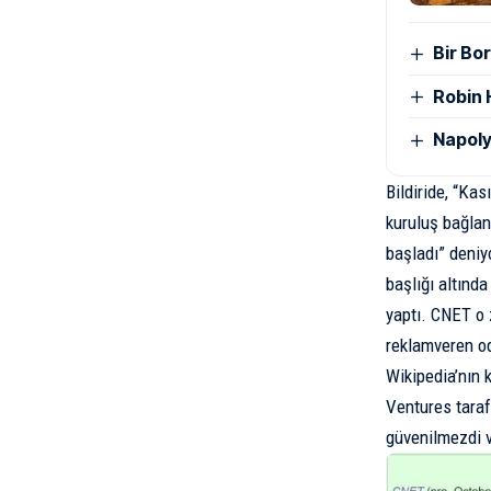
Bir Bor
Robin 
Napoly
Bildiride, “Ka
kuruluş bağlan
başladı” deniy
başlığı altınd
yaptı. CNET o 
reklamveren oda
Wikipedia’nın 
Ventures taraf
güvenilmezdi v