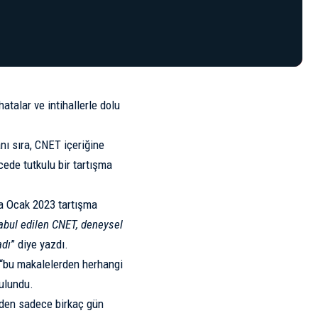
atalar ve intihallerle dolu
nı sıra, CNET içeriğine
cede tutkulu bir tartışma
da
Ocak 2023 tartışma
 kabul edilen CNET, deneysel
adı
” diye yazdı.
, “bu makalelerden herhangi
bulundu.
erden sadece birkaç gün