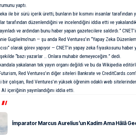
rumunu yaptı.
a ile bir sürü içerik üretti, bunların bir kısmını insanlar tarafından y
lar tarafından düzenlendiğini ve incelendiğini iddia etti ve yakalandı
yayınladı ve ardından bunu haber yapan gazetecilere saldırdı.” CNET’
nie Guglielmo’nun — şu anda Red Ventures’ın “Yapay Zeka Düzenleme
ısı” olarak görev yapıyor — CNET’in yapay zeka fiyaskosunu haber 
 şekilde
“bazı yazarlar … Onlara muhabir demeyeceğim.” dedi.
ndala yakalanan tek yayın organı değildi ve bu da Wikipedia editörle
Futurism, Red Ventures’ın diğer siteleri Bankrate ve CreditCards.com’
ki bir çalışan, Red Ventures’ın yüksek öğrenim odaklı web sitelerind
AI içeriğinin yayınlandığını iddia etti.
İmparator Marcus Aurelius’un Kadim Ama Hâlâ Geçe