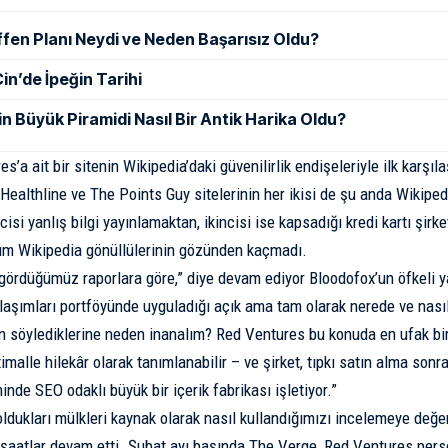
ffen Planı Neydi ve Neden Başarısız Oldu?
in’de İpeğin Tarihi
in Büyük Piramidi Nasıl Bir Antik Harika Oldu?
s’a ait bir sitenin Wikipedia’daki güvenilirlik endişeleriyle ilk karşı
 Healthline ve The Points Guy sitelerinin her ikisi de şu anda Wikipe
ncisi
yanlış bilgi yayınlamaktan
, ikincisi ise
kapsadığı kredi kartı şirke
um Wikipedia gönüllülerinin gözünden kaçmadı.
gördüğümüz raporlara göre,” diye devam ediyor Bloodofox’un öfkeli y
klaşımları portföyünde uyguladığı açık ama tam olarak nerede ve nası
in söylediklerine neden inanalım? Red Ventures bu konuda en ufak bir
htimalle hilekâr olarak tanımlanabilir – ve şirket, tıpkı satın alma s
inde SEO odaklı büyük bir içerik fabrikası işletiyor.”
oldukları mülkleri kaynak olarak nasıl kullandığımızı incelemeye değer
fşaatlar devam etti. Şubat ayı başında The Verge, Red Ventures pers