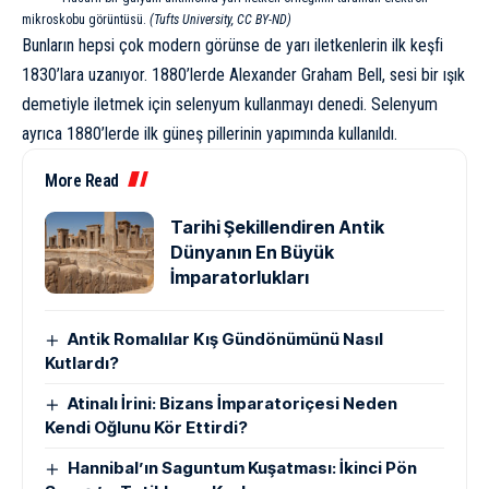
mikroskobu görüntüsü.
(Tufts University, CC BY-ND)
Bunların hepsi çok modern görünse de yarı iletkenlerin ilk keşfi
1830’lara uzanıyor. 1880’lerde
Alexander Graham Bell
, sesi bir ışık
demetiyle iletmek için selenyum kullanmayı
denedi
. Selenyum
ayrıca 1880’lerde ilk güneş pillerinin yapımında kullanıldı.
More Read
Tarihi Şekillendiren Antik
Dünyanın En Büyük
İmparatorlukları
Antik Romalılar Kış Gündönümünü Nasıl
Kutlardı?
Atinalı İrini: Bizans İmparatoriçesi Neden
Kendi Oğlunu Kör Ettirdi?
Hannibal’ın Saguntum Kuşatması: İkinci Pön