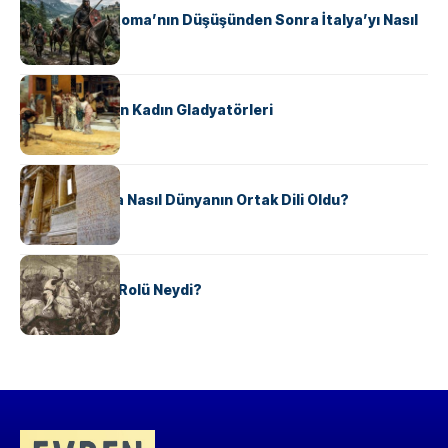
Ostrogotlar Roma’nın Düşüşünden Sonra İtalya’yı Nasıl
Ele Geçirdi?
KÜLTÜR
Antik Roma’nın Kadın Gladyatörleri
KÜLTÜR
Antik Yunanca Nasıl Dünyanın Ortak Dili Oldu?
KÜLTÜR
Valdensler’in Rolü Neydi?