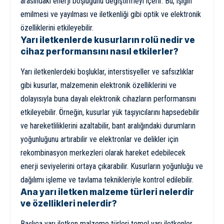
arasındaki enerji boşluğunu değiştirmeyi içerir. Bu, ışığın
emilmesi ve yayılması ve iletkenliği gibi optik ve elektronik
özelliklerini etkileyebilir.
Yarı iletkenlerde kusurların rolü nedir ve
cihaz performansını nasıl etkilerler?
Yarı iletkenlerdeki boşluklar, interstisyeller ve safsızlıklar
gibi kusurlar, malzemenin elektronik özelliklerini ve
dolayısıyla buna dayalı elektronik cihazların performansını
etkileyebilir. Örneğin, kusurlar yük taşıyıcılarını hapsedebilir
ve hareketliliklerini azaltabilir, bant aralığındaki durumların
yoğunluğunu artırabilir ve elektronlar ve delikler için
rekombinasyon merkezleri olarak hareket edebilecek
enerji seviyelerini ortaya çıkarabilir. Kusurların yoğunluğu ve
dağılımı işleme ve tavlama teknikleriyle kontrol edilebilir.
Ana yarı iletken malzeme türleri nelerdir
ve özellikleri nelerdir?
Başlıca yarı iletken malzeme türleri temel yarı iletkenler