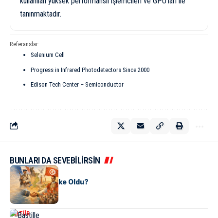
kullanılan yüksek performanslı işlemcileri ve GPU’ları ile
tanınmaktadır.
Referanslar:
Selenium Cell
Progress in Infrared Photodetectors Since 2000
Edison Tech Center – Semiconductor
BUNLARI DA SEVEBİLİRSİN
KÜLTÜR
Tunus Nasıl Ülke Oldu?
KÜLTÜR