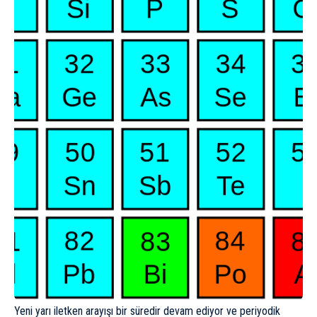
Yeni yarı iletken arayışı bir süredir devam ediyor ve
periyodik