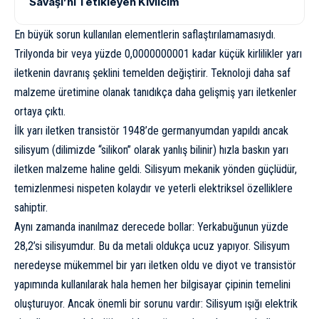
Savaşı’nı Tetikleyen Kıvılcım
En büyük sorun kullanılan elementlerin saflaştırılamamasıydı.
Trilyonda bir veya yüzde 0,0000000001 kadar küçük kirlilikler yarı
iletkenin davranış şeklini temelden değiştirir. Teknoloji daha saf
malzeme üretimine olanak tanıdıkça daha gelişmiş yarı iletkenler
ortaya çıktı.
İlk yarı iletken transistör 1948’de germanyumdan yapıldı ancak
silisyum (dilimizde “silikon” olarak yanlış bilinir) hızla baskın yarı
iletken malzeme haline geldi. Silisyum mekanik yönden güçlüdür,
temizlenmesi nispeten kolaydır ve yeterli elektriksel özelliklere
sahiptir.
Aynı zamanda inanılmaz derecede bollar: Yerkabuğunun yüzde
28,2’si silisyumdur. Bu da metali oldukça ucuz yapıyor. Silisyum
neredeyse mükemmel bir yarı iletken oldu ve diyot ve transistör
yapımında kullanılarak hala hemen her bilgisayar çipinin temelini
oluşturuyor. Ancak önemli bir sorunu vardır: Silisyum ışığı elektrik