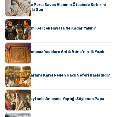
Antik Yunan ve Pers: Savaş Alanının Ötesinde Birbirini
Şekillendiren İki Güç
KÜLTÜR
‘Gladiator’ Filmi Gerçek Hayata Ne Kadar Yakın?
KÜLTÜR
Draco’nun Acımasız Yasaları: Antik Atina’nın İlk Yazılı
Hukuk Kodu
KÜLTÜR
Avrupalı ​​Katharlara Karşı Neden Haçlı Seferi Başlatıldı?
KÜLTÜR
II. Silvester: Şeytanla Anlaşma Yaptığı Söylenen Papa
KÜLTÜR