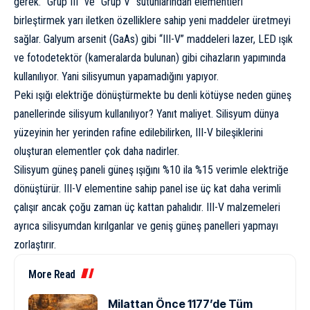
gerek. “Grup III” ve “Grup V” sütunlarından elementleri
birleştirmek yarı iletken özelliklere sahip yeni maddeler üretmeyi
sağlar. Galyum arsenit (GaAs) gibi “III-V” maddeleri lazer, LED ışık
ve fotodetektör (kameralarda bulunan) gibi cihazların yapımında
kullanılıyor. Yani silisyumun yapamadığını yapıyor.
Peki ışığı elektriğe dönüştürmekte bu denli kötüyse neden güneş
panellerinde silisyum kullanılıyor? Yanıt maliyet. Silisyum dünya
yüzeyinin her yerinden rafine edilebilirken, III-V bileşiklerini
oluşturan elementler çok daha nadirler.
Silisyum güneş paneli güneş ışığını %10 ila %15 verimle elektriğe
dönüştürür. III-V elementine sahip panel ise üç kat daha verimli
çalışır ancak çoğu zaman üç kattan pahalıdır. III-V malzemeleri
ayrıca silisyumdan kırılganlar ve geniş güneş panelleri yapmayı
zorlaştırır.
More Read
Milattan Önce 1177’de Tüm