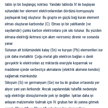
tablo
iyi bir başlangıç noktası. Yandaki tabloda IV ile başlayan
sütundaki her element elektronlarından dördünü komşusuyla
paylaşarak bağ oluşturur. Bu grupta en güçlü bağ kuran element
elmas oluşturan karbondur (C).
Elmas
iyi bir yalıtkandır (ve
saydamdır) çünkü karbon elektronlara çok sıkı tutunur. Bu yüzden
elmasa elektriği iletmesi için akım verirseniz direnir ve sonunda
yanar.
Sütunun alt bölümündeki kalay (Sn) ve kurşun (Pb) elementleri ise
çok daha metaliktir. Çoğu metal gibi elektron bağları o denli
gevşektir ki elektronları az miktarda enerjiyle koparmak ve
maddenin içinde serbestçe akmalarını (elektrik akımının kendisi)
sağlamak mümkündür.
Silisyum (Si) ve germanyum (Ge) ise bu iki grubun ortasında yer
alıyor yani yarı iletkendir. Ancak yapılarındaki tuhaflık nedeniyle
ışığı elektriğe dönüştürmede pek iyi değiller. Işıktan daha iyi
anlayan malzemeler bulmak için IV. grubun her iki yanına gitmek