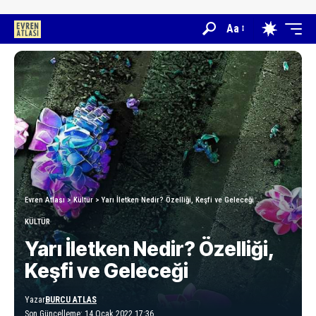
Aa
Evren Atlası
>
Kültür
>
Yarı İletken Nedir? Özelliği, Keşfi ve Geleceği
KÜLTÜR
Yarı İletken Nedir? Özelliği,
Keşfi ve Geleceği
Yazar
BURCU ATLAS
Son Güncelleme: 14 Ocak 2022 17:36