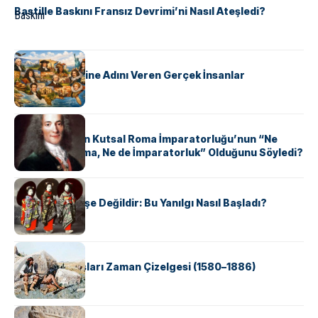
Bastille Baskını Fransız Devrimi’ni Nasıl Ateşledi?
KÜLTÜR
ABD Eyaletlerine Adını Veren Gerçek İnsanlar
KÜLTÜR
Voltaire Neden Kutsal Roma İmparatorluğu’nun “Ne
Kutsal, Ne Roma, Ne de İmparatorluk” Olduğunu Söyledi?
KÜLTÜR
Geyşalar Fahişe Değildir: Bu Yanılgı Nasıl Başladı?
KÜLTÜR
Apache Savaşları Zaman Çizelgesi (1580–1886)
KÜLTÜR