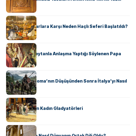
Hukuk Kodu
KÜLTÜR
Avrupalı ​​Katharlara Karşı Neden Haçlı Seferi Başlatıldı?
KÜLTÜR
II. Silvester: Şeytanla Anlaşma Yaptığı Söylenen Papa
KÜLTÜR
Ostrogotlar Roma’nın Düşüşünden Sonra İtalya’yı Nasıl
Ele Geçirdi?
KÜLTÜR
Antik Roma’nın Kadın Gladyatörleri
KÜLTÜR
Antik Yunanca Nasıl Dünyanın Ortak Dili Oldu?