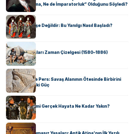
Kutsal, Ne Roma, Ne de İmparatorluk” Olduğunu Söyledi?
KÜLTÜR
Geyşalar Fahişe Değildir: Bu Yanılgı Nasıl Başladı?
KÜLTÜR
Apache Savaşları Zaman Çizelgesi (1580–1886)
KÜLTÜR
Antik Yunan ve Pers: Savaş Alanının Ötesinde Birbirini
Şekillendiren İki Güç
KÜLTÜR
‘Gladiator’ Filmi Gerçek Hayata Ne Kadar Yakın?
KÜLTÜR
Draco’nun Acımasız Yasaları: Antik Atina’nın İlk Yazılı