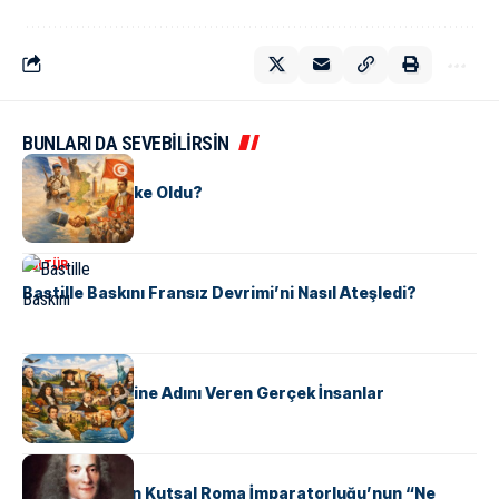
BUNLARI DA SEVEBİLİRSİN
KÜLTÜR
Tunus Nasıl Ülke Oldu?
KÜLTÜR
Bastille Baskını Fransız Devrimi’ni Nasıl Ateşledi?
KÜLTÜR
ABD Eyaletlerine Adını Veren Gerçek İnsanlar
KÜLTÜR
Voltaire Neden Kutsal Roma İmparatorluğu’nun “Ne