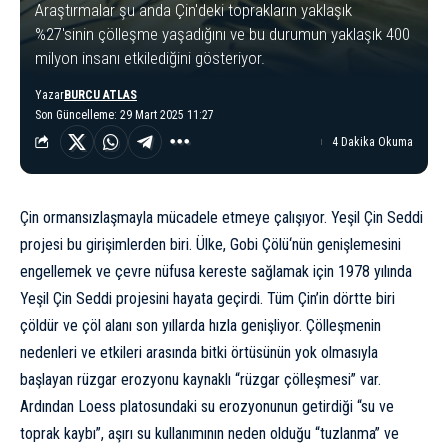
Araştırmalar şu anda Çin'deki toprakların yaklaşık
%27'sinin çölleşme yaşadığını ve bu durumun yaklaşık 400
milyon insanı etkilediğini gösteriyor.
Yazar
BURCU ATLAS
Son Güncelleme: 29 Mart 2025 11:27
4 Dakika Okuma
Çin
ormansızlaşmayla mücadele etmeye çalışıyor. Yeşil Çin Seddi
projesi bu girişimlerden biri. Ülke,
Gobi Çölü
‘nün genişlemesini
engellemek ve çevre nüfusa kereste sağlamak için 1978 yılında
Yeşil Çin Seddi projesini hayata geçirdi. Tüm Çin’in dörtte biri
çöldür ve çöl alanı son yıllarda hızla genişliyor.
Çölleşmenin
nedenleri ve etkileri arasında bitki örtüsünün yok olmasıyla
başlayan rüzgar erozyonu kaynaklı “rüzgar çölleşmesi” var.
Ardından Loess platosundaki su erozyonunun getirdiği “su ve
toprak kaybı”, aşırı su kullanımının neden olduğu “tuzlanma” ve