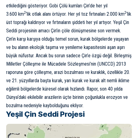
etkilediğini
gösteriyor
. Gobi Çölü kumları Çin’de her yıl
2
2
3.600 km
‘lik otlak alanı örtüyor. Her yıl toz fırtınaları 2.000 km
‘lik
üst toprağı kaldırıyor ve fırtınaların şiddeti her yıl artıyor. Yeşil Çin
Seddi projesinin amacı Çin’in çöle dönüşmesine son vermek.
Çin’in karşı karşıya olduğu temel sorun, kurak bölgelerde yaşayan
ve bu alanın ekolojik taşıma ve yenileme kapasitesini aşan aşırı
büyük nüfustur. Ancak bu sorun sadece Çin’e özgü değil. Birleşmiş
Milletler Çölleşme ile Mücadele Sözleşmesi’nin (UNCCD) 2013
raporuna göre çölleşme, arazi bozulması ve kuraklık, özellikle 20.
ve 21. yüzyıllarda başta kurak, yarı kurak ve kurak alt nemli iklime
eğilimli bölgelerde küresel olarak hızlandı. Rapor, son 40 yılda
Dünya
‘daki ekilebilir arazilerin üçte birinin çoğunlukla erozyon ve
bozulma nedeniyle kaybolduğunu ekliyor.
Yeşil Çin Seddi Projesi