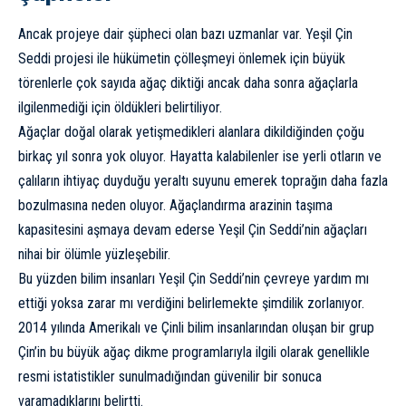
Ancak projeye dair şüpheci olan bazı uzmanlar var. Yeşil Çin
Seddi projesi ile hükümetin çölleşmeyi önlemek için büyük
törenlerle çok sayıda ağaç diktiği ancak daha sonra ağaçlarla
ilgilenmediği için öldükleri belirtiliyor.
Ağaçlar doğal olarak yetişmedikleri alanlara dikildiğinden çoğu
birkaç yıl sonra yok oluyor. Hayatta kalabilenler ise yerli otların ve
çalıların ihtiyaç duyduğu yeraltı suyunu emerek toprağın daha fazla
bozulmasına neden oluyor. Ağaçlandırma arazinin taşıma
kapasitesini aşmaya devam ederse Yeşil Çin Seddi’nin ağaçları
nihai bir ölümle yüzleşebilir.
Bu yüzden bilim insanları Yeşil Çin Seddi’nin çevreye yardım mı
ettiği yoksa zarar mı verdiğini belirlemekte şimdilik zorlanıyor.
2014 yılında Amerikalı ve Çinli bilim insanlarından oluşan bir grup
Çin’in bu büyük ağaç dikme programlarıyla ilgili olarak genellikle
resmi istatistikler sunulmadığından güvenilir bir sonuca
varamadıklarını belirtti.