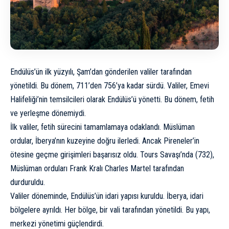
Endülüs’ün ilk yüzyılı, Şam’dan gönderilen valiler tarafından
yönetildi. Bu dönem, 711’den 756’ya kadar sürdü. Valiler, Emevi
Halifeliği’nin temsilcileri olarak Endülüs’ü yönetti. Bu dönem, fetih
ve yerleşme dönemiydi.
İlk valiler, fetih sürecini tamamlamaya odaklandı. Müslüman
ordular, İberya’nın kuzeyine doğru ilerledi. Ancak Pireneler’in
ötesine geçme girişimleri başarısız oldu. Tours Savaşı’nda (732),
Müslüman orduları Frank Kralı Charles Martel tarafından
durduruldu.
Valiler döneminde, Endülüs’ün idari yapısı kuruldu. İberya, idari
bölgelere ayrıldı. Her bölge, bir vali tarafından yönetildi. Bu yapı,
merkezi yönetimi güçlendirdi.