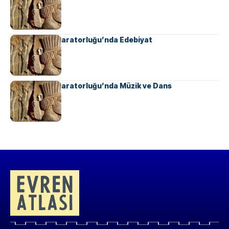
Ahameniş İmparatorluğu’nda Edebiyat
Ahameniş İmparatorluğu’nda Müzik ve Dans